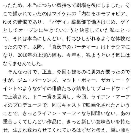
ったため、本当につらい気持ちで劇場を後にしました。そ
こで描かれていたのはマイケルの「内なるホモフォビア」
ゆえの苦悩であり、『バディ』編集部で働きはじめ、ゲイ
としてオープンに生きていこうと決意していた私にとっ
て、それは本当にしんどい、打ちひしがれるような体験だ
ったのです。以降、『真夜中のパーティー』はトラウマに
なり、2010年の上演の際も、今年も、観ようという気には
なりませんでした。
そんなわけで、正直、今回も観るのに勇気が要ったので
すが、ジム・パーソンズ、マット・ボマー、ザカリー・ク
イントのようなゲイの俳優たちが結集してブロードウェイ
で上演され、トニー賞を受賞し、今回、ライアン・マーフ
ィのプロデュースで、同じキャストで映画化されたという
ことで、きっとライアン・マーフィなら間違いない、あの
重苦しくてしんどい作品に、きっと新しい意味合いを持た
せ、生まれ変わらせてくれているはずだと考え、重い腰を