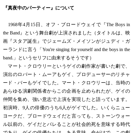
『真夜中のパーティー』について
1968年4月15日、オフ・ブロードウェイで『The Boys in
the Band』という舞台劇が上演されました（タイトルは、映
画『スタア誕生』でジェームズ・メイソンがジュディ・ガ
ーランドに言う「You're singing for yourself and the boys in the
band.」というセリフに由来するそうです）
マート・クロウリーというゲイの劇作家が書いた劇で、
演出のロバート・ムーアもゲイ、プロデューサーのリチャ
ード・バーもゲイでした。マート・クロウリーは、当時の
あらゆる演劇関係者からこの企画を止められたが、ゲイの
仲間を集め、強い意志で上演を実現したと語っています。
初演時、9人の俳優のうち6人がゲイでした。いくらニュー
ヨークだ、ブロードウェイだと言っても、ストーンウォー
ル以前の、ゲイだとバレることが社会的死を意味する時代
であり、ゲイの俳優たちは、ある意味、命がけで、この劇