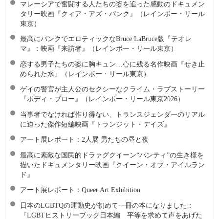
マレーシアで奮闘する人たちの姿を追った感動のドキュメン
タリー映画『クィア・アズ・パンク』（レインボー・リール
東京）
最高にパンクでエロティックなBruce LaBruce版『テオレ
マ』：映画『来訪者』（レインボー・リール東京）
恋する男子たちの姿に胸キュン…心に残る名作映画『せき止
められた水』（レインボー・リール東京）
ゲイの警官が主人公のセクシーなクライム・ラブストーリー
『ボディ・ブロー』（レインボー・リール東京2026）
当事者でなければ作り得ない、トランスジェンダーのリアル
に迫った傑作短編映画『トランジット・デイズ』
アート展レポート：2人展 男たちの昼と夜
最高に素敵な国⺠的ドラァグクイーン“パンティ”の生き様を
描いたドキュメンタリー映画『クイーン・オブ・アイルラン
ド』
アート展レポート：Queer Art Exhibition
日本のLGBTQの運動史が初めて一冊の本になりました：
『LGBTヒストリーブック日本編 平等を求めて声をあげた