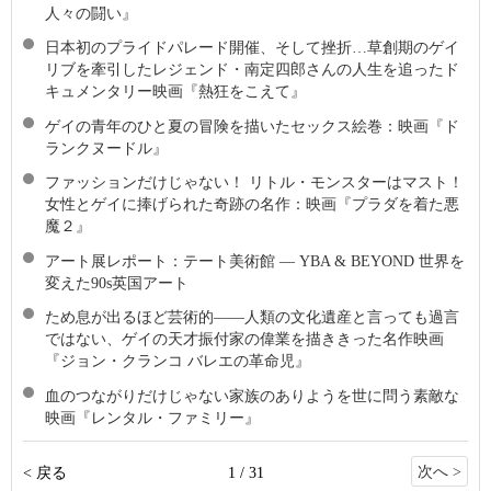
人々の闘い』
日本初のプライドパレード開催、そして挫折…草創期のゲイ
リブを牽引したレジェンド・南定四郎さんの人生を追ったド
キュメンタリー映画『熱狂をこえて』
ゲイの青年のひと夏の冒険を描いたセックス絵巻：映画『ド
ランクヌードル』
ファッションだけじゃない！ リトル・モンスターはマスト！
女性とゲイに捧げられた奇跡の名作：映画『プラダを着た悪
魔２』
アート展レポート：テート美術館 ― YBA & BEYOND 世界を
変えた90s英国アート
ため息が出るほど芸術的――人類の文化遺産と言っても過言
ではない、ゲイの天才振付家の偉業を描ききった名作映画
『ジョン・クランコ バレエの革命児』
血のつながりだけじゃない家族のありようを世に問う素敵な
映画『レンタル・ファミリー』
次へ >
< 戻る
1 / 31