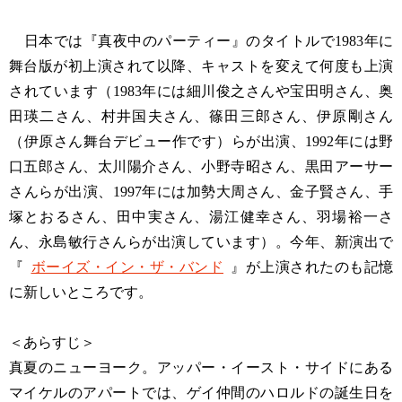
日本では『真夜中のパーティー』のタイトルで1983年に
舞台版が初上演されて以降、キャストを変えて何度も上演
されています（1983年には細川俊之さんや宝田明さん、奥
田瑛二さん、村井国夫さん、篠田三郎さん、伊原剛さん
（伊原さん舞台デビュー作です）らが出演、1992年には野
口五郎さん、太川陽介さん、小野寺昭さん、黒田アーサー
さんらが出演、1997年には加勢大周さん、金子賢さん、手
塚とおるさん、田中実さん、湯江健幸さん、羽場裕一さ
ん、永島敏行さんらが出演しています）。今年、新演出で
『
ボーイズ・イン・ザ・バンド
』が上演されたのも記憶
に新しいところです。
＜あらすじ＞
真夏のニューヨーク。アッパー・イースト・サイドにある
マイケルのアパートでは、ゲイ仲間のハロルドの誕生日を