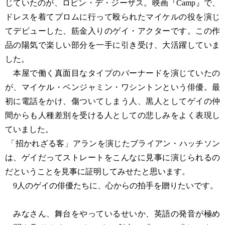
じていたのが、ロビン・デ・ジーザス。映画『Camp』で、
ドレスを着てプロムに行って殴られたマイケルの役を演じ
てデビューした、筋金入りのゲイ・アクターです。この作
品の陽気で楽しい部分を一手に引き受け、大活躍していま
した。
本屋で働く真面目なタイプのバーナードを演じていたの
が、マイケル・ベンジャミン・ワシントンという俳優。最
初に電話をかけ、傷ついてしまう人、黒人としてゲイの仲
間からも人種差別を受ける人としての悲しみをよく表現し
ていました。
「招かれざる客」アランを演じたブライアン・ハッチソン
は、ゲイだってストレートをこんなに見事に演じられるの
だということを見事に証明してみせたと思います。
9人のゲイの俳優たちに、心からの拍手を贈りたいです。
みなさん、舞台をやっているせいか、英語の発音が極め