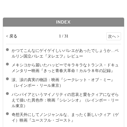
INDEX
< 戻る
1 / 31
次へ >
かつてこんなにゲイゲイしいバレエがあったでしょうか…ベ
ルリン国立バレエ『ヌレエフ』レビュー
メキシコから届いたハッピーでキラキラなトランス・ドキュ
メンタリー映画『きっと青春大革命！カルラ８年の記録』
涙、涙の真実の物語：映画『シークレット・オブ・ミー』
（レインボー・リール東京）
バンパイアというマイノリティの悲哀と愛をクィアになぞら
えて描いた異色作：映画『シレンシオ』（レインボー・リー
ル東京）
奇想天外にしてノンジャンルな、まったく新しいクィア（ゲ
イ）映画『ユースフル・ゴースト』