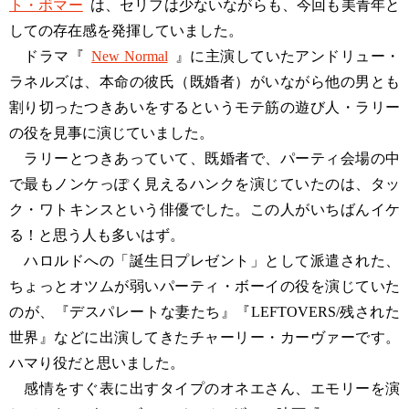
ト・ボマー
は、セリフは少ないながらも、今回も美青年と
しての存在感を発揮していました。
ドラマ『
New Normal
』に主演していたアンドリュー・
ラネルズは、本命の彼氏（既婚者）がいながら他の男とも
割り切ったつきあいをするというモテ筋の遊び人・ラリー
の役を見事に演じていました。
ラリーとつきあっていて、既婚者で、パーティ会場の中
で最もノンケっぽく見えるハンクを演じていたのは、タッ
ク・ワトキンスという俳優でした。この人がいちばんイケ
る！と思う人も多いはず。
ハロルドへの「誕生日プレゼント」として派遣された、
ちょっとオツムが弱いパーティ・ボーイの役を演じていた
のが、『デスパレートな妻たち』『LEFTOVERS/残された
世界』などに出演してきたチャーリー・カーヴァーです。
ハマり役だと思いました。
感情をすぐ表に出すタイプのオネエさん、エモリーを演