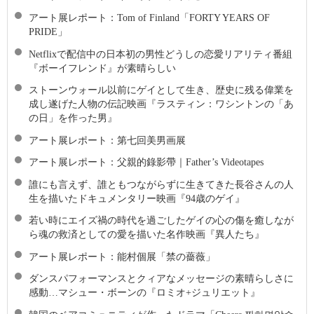
アート展レポート：Tom of Finland「FORTY YEARS OF
PRIDE」
Netflixで配信中の日本初の男性どうしの恋愛リアリティ番組
『ボーイフレンド』が素晴らしい
ストーンウォール以前にゲイとして生き、歴史に残る偉業を
成し遂げた人物の伝記映画『ラスティン：ワシントンの「あ
の日」を作った男』
アート展レポート：第七回美男画展
アート展レポート：父親的錄影帶｜Father’s Videotapes
誰にも言えず、誰ともつながらずに生きてきた長谷さんの人
生を描いたドキュメンタリー映画『94歳のゲイ』
若い時にエイズ禍の時代を過ごしたゲイの心の傷を癒しなが
ら魂の救済としての愛を描いた名作映画『異人たち』
アート展レポート：能村個展「禁の薔薇」
ダンスパフォーマンスとクィアなメッセージの素晴らしさに
感動…マシュー・ボーンの『ロミオ+ジュリエット』