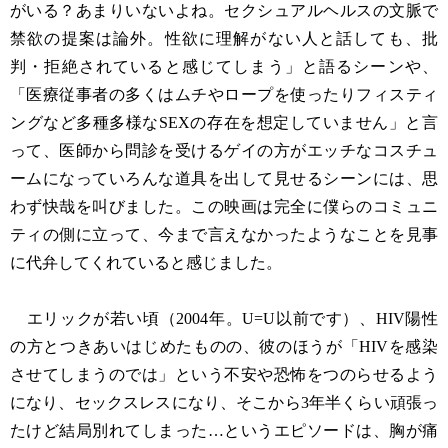
がいる？あまりいないよね。セクシュアルヘルスの文脈で
禁欲の提案は論外。性欲に理解がない人と話しても、批
判・拒絶されていると感じてしまう」と語るシーンや、
「医療従事者の多くはムチやロープを使ったりフィスティ
ングなど多種多様なSEXの存在を想定していません」と言
って、医師から問診を受けるゲイの方がエッチなコスチュ
ームになっていろんな道具を出して見せるシーンには、思
わず快哉を叫びました。この映画は完全に僕らのコミュニ
ティの側に立って、今まで言えなかったようなことを見事
に代弁してくれていると感じました。
エリックが若い頃（2004年。U=U以前です）、HIV陽性
の方とつきあいはじめたものの、彼のほうが「HIVを感染
させてしまうのでは」という不安や恐怖をつのらせるよう
になり、セックスレスになり、そこから3年半くらい頑張っ
たけど結局別れてしまった…というエピソードは、胸が痛