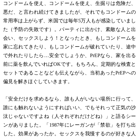
コンドームを使え、コンドームを使え、生掘りは危険だ、
悪だ、と言われ続けてきましたが、それでもコンドームの
常用率は上がらず、米国では毎年5万人もが感染していまし
た（予防の失敗です）。パーティに出かけ、素敵な人と出
会い、セックスしよう！となったとき、もしコンドームを
家に忘れてきたり、もしコンドームが破れていたり、途中
で外れたりしたら…安全でしょうか、PrEPなら、家を出る
前に薬を飲んでいればOKです。もちろん、定期的な検査と
セットであることなども伝えながら、当初あったPrEPへの
偏見を解きほぐしていきます。
「安全だけを求めるなら、誰も人がいない場所に行って、
誰にも触れないようにすればいい、でもそれって正気の沙
汰じゃないですよね（人それぞれだけどね）」と語るシー
ンがありました。「1987年にレーガンが「禁欲」を打ち出
した。効果があったか。セックスを我慢するのが好きな人