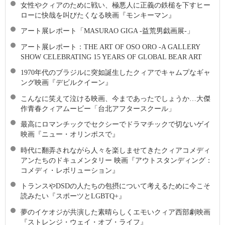
女性やクィアのために戦い、極悪人に正義の鉄槌を下すヒー
ローに快哉を叫びたくなる映画『モンキーマン』
アート展レポート「MASURAO GIGA -益荒男戯画展-」
アート展レポート：THE ART OF OSO ORO -A GALLERY
SHOW CELEBRATING 15 YEARS OF GLOBAL BEAR ART
1970年代のブラジルに突如誕生したクィアでキャムプなギャ
ング映画『デビルクイーン』
こんなに笑えて泣ける映画、今まであったでしょうか…大傑
作青春クィアムービー「台北アフタースクール」
最高にロマンチックでセクシーでドラマチックで切ないゲイ
映画『ニュー・オリンポスで』
時代に翻弄されながら人々を楽しませてきたクィアコメディ
アンたちのドキュメンタリー 映画『アウトスタンディング：
コメディ・レボリューション』
トランスやDSDの人たちの包摂について考えるために今こそ
読みたい『スポーツとLGBTQ+』
夢のイケオジが共演した素晴らしくエモいクィア西部劇映画
『ストレンジ・ウェイ・オブ・ライフ』