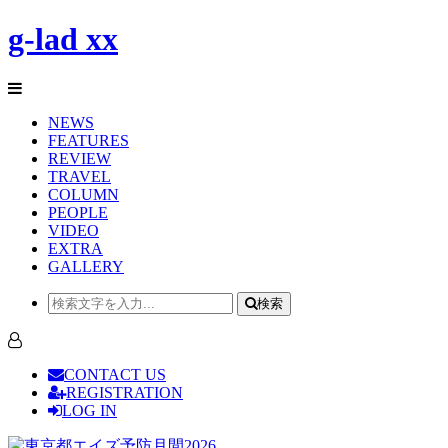
g-lad xx
NEWS
FEATURES
REVIEW
TRAVEL
COLUMN
PEOPLE
VIDEO
EXTRA
GALLERY
検索
CONTACT US
REGISTRATION
LOG IN