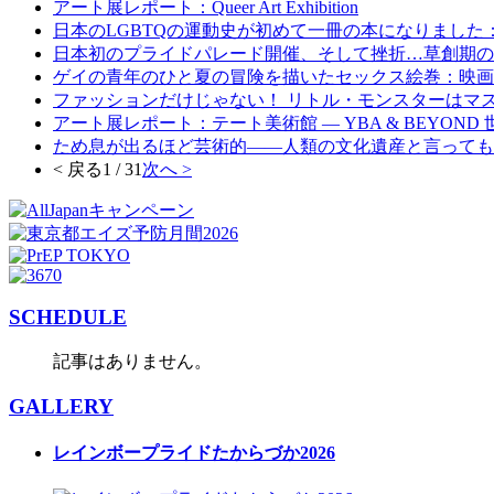
アート展レポート：Queer Art Exhibition
日本のLGBTQの運動史が初めて一冊の本になりました
日本初のプライドパレード開催、そして挫折…草創期の
ゲイの青年のひと夏の冒険を描いたセックス絵巻：映画
ファッションだけじゃない！ リトル・モンスターはマ
アート展レポート：テート美術館 ― YBA & BEYOND
ため息が出るほど芸術的――人類の文化遺産と言っても
< 戻る
1 / 31
次へ >
SCHEDULE
記事はありません。
GALLERY
レインボープライドたからづか2026