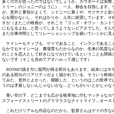
多くの方が思ったのではないでしょうか。カウボーイは実際
トリー』のジョニーのように）、一人、都会を目指します。
が、意外と要領がよくて、シドニーに着くや、サクサクと欲
心を開かないし、そればかりか、人生に絶望しています。そ
すが（またこの映画が、それこそ『ゴッズ・オウン・カント
にもなるよね…と思ってしまうようなシビアさでした。そん
また仕事仲間としてリレーションシップを築いていくかに見
ケイシーもティブも、ゲイであること、インランであること
なかでもケイシーは、農場育ちだからなのか、生来の気質な
のことを恋人として好きになりかけているということも関係
ないです（そこも含めてアオハルって感じです）
BDSMの描き方に疑問が残る部分もあります。結末にはモ
のある部分のリアリティがよく描かれている、そういう映画
てみた、意外とよかった、開眼した、というのはこの世界で
うのは矛盾しないんじゃないかな…どっちがいいとかじゃな
青い空の下、どこまでも広がる牧草地に佇むマッチョなカウボ
スフォードストリートのグラマラスなナイトライフ…オース
これだけリアルな作品なのだから、監督さんはゲイの方なの