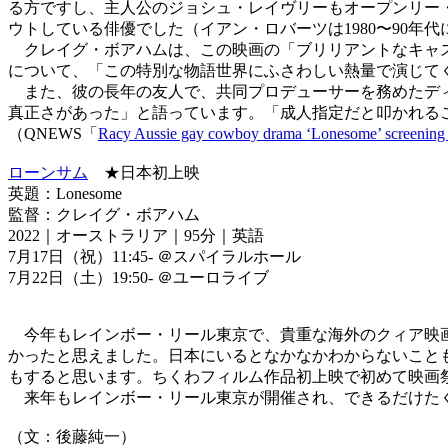
る方ですし、主人公のジョシュ・レイヴリーもオープンリー
ウトしている俳優でした（イアン・ロバーツは1980〜90年
クレイグ・ボアハムは、この映画の「ブリリアントなキャス
について、「この特別な物語世界にふさわしい熱量で演じて
また、彼の長年の友人で、共同プロデューサーを務めたディ
真正さがあった」と語っています。「成人指定だと叩かれる
（QNEWS「
Racy Aussie gay cowboy drama ‘Lonesome’ screening 
ローンサム
★日本初上映
英題：Lonesome
監督：クレイグ・ボアハム
2022｜オーストラリア｜95分｜英語
7月17日（祝）11:45- ＠スパイラルホール
7月22日（土）19:50- ＠ユーロライブ
今年もレインボー・リール東京で、貴重な海外のクィア映画
かったと思えました。日本にいるとなかなかわからないこと
もすると思います。ちくわフィルム作品初上映で初めて映画
来年もレインボー・リール東京が開催され、できるだけた
（文：後藤純一）