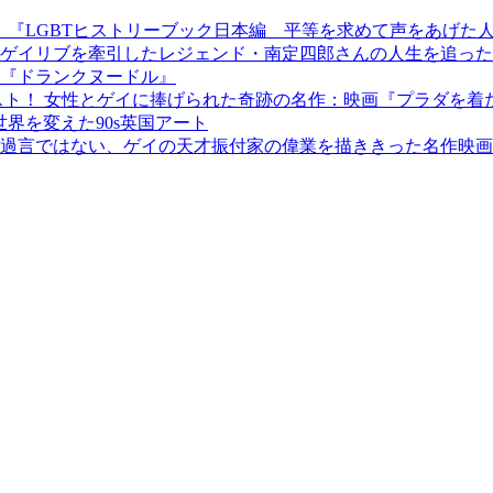
：『LGBTヒストリーブック日本編 平等を求めて声をあげた
ゲイリブを牽引したレジェンド・南定四郎さんの人生を追った
『ドランクヌードル』
スト！ 女性とゲイに捧げられた奇跡の名作：映画『プラダを着
 世界を変えた90s英国アート
過言ではない、ゲイの天才振付家の偉業を描ききった名作映画