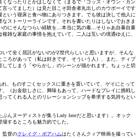
良くなったりとかはしなくて（まるで『ゴッズ・オウン・カン
て言ってました）は見た目こそ田舎者丸出しのカウボーイです
屋という寝床と食べ物にありつきます。でも彼は決して他人に
要なストーリーラインです。それを書いたりはしないでおきま
いのにそんなつらい経験を…本当に気の毒…そりゃあ自暴自棄
は複雑な家庭の事情を抱えていて、二人は互いの境遇ゆえに、
ついて全く屈託がないのがZ世代らしいと思いますが、そんな
ところがあって（私は好きです、そういう人）、また、ティブ
差してしまう「やらかし」のシーンが描かれます。ちょっと切
あれ、ものすごくセックスに重きを置いていて、ゲイにとって
す。（お金欲しさに、興味もあって、ハードなプレイに挑戦し
思ってくれる人とのリレーションシップを希求する気持ちとい
ーディストが集うLady Janeだと思います）。オック
登場するところも魅力的でした。
、監督の
クレイグ・ボアハム
はたくさんクィア映画を撮ってい