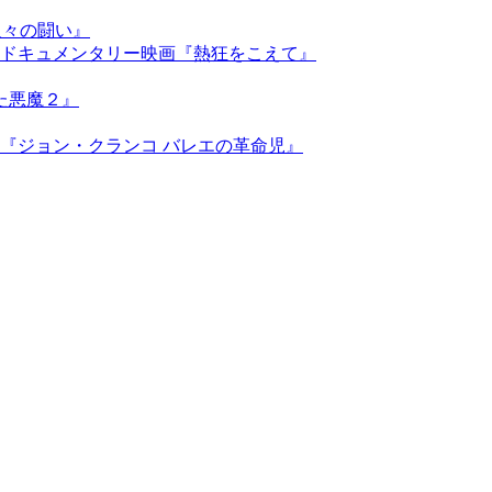
人々の闘い』
ドキュメンタリー映画『熱狂をこえて』
た悪魔２』
『ジョン・クランコ バレエの革命児』