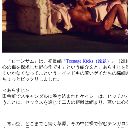
「『ローンサム』は、初長編『
Teenage Kicks（原題）
』（2
心の傷を探求した野心作です」という紹介文と、あらすじを
くいかなくなって…という、イマドキの若いゲイたちの繊細
ちょっとビックリしました。
＜あらすじ＞
田舎町でスキャンダルに巻き込まれたケイシーは、ヒッチハ
うことに。セックスを通じて二人の距離は縮まり、互いに心
青い空、どこまでも続く草原。その中に裸で佇むテンガロン