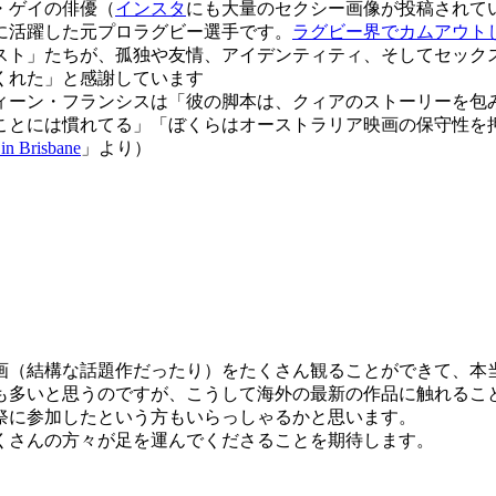
・ゲイの俳優（
インスタ
にも大量のセクシー画像が投稿されて
代に活躍した元プロラグビー選手です。
ラグビー界でカムアウト
ト」たちが、孤独や友情、アイデンティティ、そしてセック
くれた」と感謝しています
ーン・フランシスは「彼の脚本は、クィアのストーリーを包
ことには慣れてる」「ぼくらはオーストラリア映画の保守性を
in Brisbane
」より）
（結構な話題作だったり）をたくさん観ることができて、本当
も多いと思うのですが、こうして海外の最新の作品に触れるこ
祭に参加したという方もいらっしゃるかと思います。
くさんの方々が足を運んでくださることを期待します。