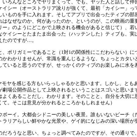
、いろんなところでヤリまくって、でも、ヤッた人と話して仲
ケイシー（オーストラリア訛りが強くて、最初「カイシー」っ
しいものを手に入れます。そしてアプリで出会ったティブの部
れはなぜなのか、何があったのか、というのが、この映画の重
リー』のようにどこかで上映される機会があると信じて）、若
なケイシーとたまたま出会った（ハッテンした）ティブも、実
えたのですが…。
、ポリガミーであること（1対1の関係性にこだわらない）に
のかわかりませんが、常識を重んじるような、ちょっとカタい
していると思うのですが、せっかくのティブのお楽しみに水を
ヤモヤを感じる方もいらっしゃるかと思います。しかし、とも
が劇場公開作品として上映されるということはスゴいと思いま
はよくあることだし、わかります。そのことと、自分を大切に
くて。そこは意見が分かれるところかもしれません）
ーイ。大都会シドニーの美しい夜景。誰もいないビーチ（たぶんヌ
トラリアらしい鮮やかな光景や、ゲイ的になじみの深い場所が
だろうなと思い、ちょっと調べてみたのですが、その通りで