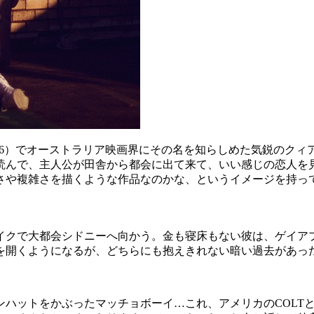
016）でオーストラリア映画界にその名を知らしめた気鋭のク
読んで、主人公が田舎から都会に出て来て、いい感じの恋人を
さや複雑さを描くような作品なのかな、というイメージを持っ
イクで大都会シドニーへ向かう。金も寝床もない彼は、ゲイア
を開くようになるが、どちらにも抱えきれない暗い過去があっ
ハットをかぶったマッチョボーイ…これ、アメリカのCOLT