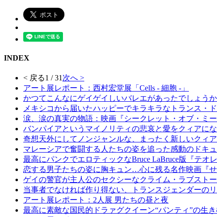
INDEX
< 戻る
1 / 31
次へ >
アート展レポート：西村宏堂展「Cells - 細胞 -」
かつてこんなにゲイゲイしいバレエがあったでしょうか
メキシコから届いたハッピーでキラキラなトランス・ド
涙、涙の真実の物語：映画『シークレット・オブ・ミー
バンパイアというマイノリティの悲哀と愛をクィアにな
奇想天外にしてノンジャンルな、まったく新しいクィア
マレーシアで奮闘する人たちの姿を追った感動のドキュ
最高にパンクでエロティックなBruce LaBruce版
恋する男子たちの姿に胸キュン…心に残る名作映画『せ
ゲイの警官が主人公のセクシーなクライム・ラブストー
当事者でなければ作り得ない、トランスジェンダーのリ
アート展レポート：2人展 男たちの昼と夜
最高に素敵な国⺠的ドラァグクイーン“パンティ”の生