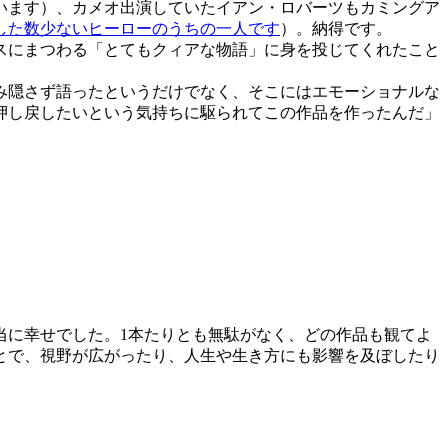
います）、カメオ出演していたイアン・ロバーツもカミングア
した数少ないヒーローのうちの一人です
）。納得です。
スにまつわる「とてもクィアな物語」に身を投じてくれたこと
み隠さず語ったというだけでなく、そこにはエモーショナルな
押し戻したいという気持ちに駆られてこの作品を作ったんだ」
に幸せでした。1本たりとも無駄がなく、どの作品も観てよ
とで、視野が広がったり、人生や生き方にも影響を及ぼしたり