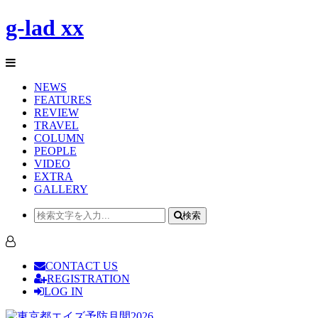
g-lad xx
NEWS
FEATURES
REVIEW
TRAVEL
COLUMN
PEOPLE
VIDEO
EXTRA
GALLERY
検索
CONTACT US
REGISTRATION
LOG IN