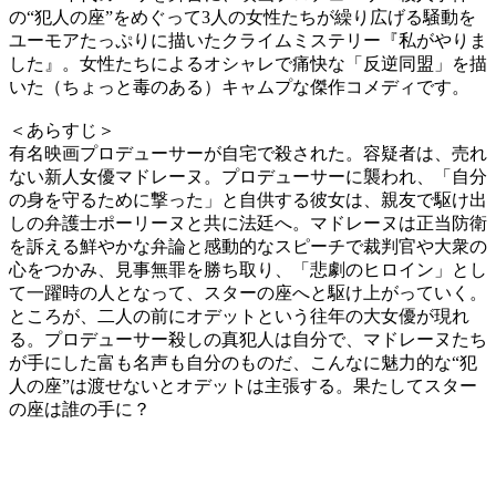
の“犯人の座”をめぐって3人の女性たちが繰り広げる騒動を
ユーモアたっぷりに描いたクライムミステリー『私がやりま
した』。女性たちによるオシャレで痛快な「反逆同盟」を描
いた（ちょっと毒のある）キャムプな傑作コメディです。
＜あらすじ＞
有名映画プロデューサーが自宅で殺された。容疑者は、売れ
ない新人女優マドレーヌ。プロデューサーに襲われ、「自分
の身を守るために撃った」と自供する彼女は、親友で駆け出
しの弁護士ポーリーヌと共に法廷へ。マドレーヌは正当防衛
を訴える鮮やかな弁論と感動的なスピーチで裁判官や大衆の
心をつかみ、見事無罪を勝ち取り、「悲劇のヒロイン」とし
て一躍時の人となって、スターの座へと駆け上がっていく。
ところが、二人の前にオデットという往年の大女優が現れ
る。プロデューサー殺しの真犯人は自分で、マドレーヌたち
が手にした富も名声も自分のものだ、こんなに魅力的な“犯
人の座”は渡せないとオデットは主張する。果たしてスター
の座は誰の手に？