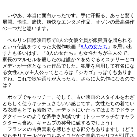
いやあ、本当に面白かったです。手に汗握る、あっと驚く
展開。愉快、痛快、爽快なエンタメ作品。オゾンの最高傑作
の一つだと思います。
ベルリン国際映画祭で8人の女優全員が銀熊賞を贈られる
という伝説をつくった大傑作映画『
8人の女たち
』を思い出
す方も多いはず。『8人の女たち』も女性たちが主人公で、
家長のマルセルを殺したのは誰か？をめぐるミステリーとコ
メディが一体となった作品でした。犯罪を利用して有名にな
る女性2人が主人公ってところは『シカゴ』っぽくもありま
すね。これで歌や踊りが入ったら、さらに人気作になるので
は？
ポップでキャッチー、そして、古い映画のスタイルをわざ
とらしく使うキッチュさもいい感じです。女性たちの着てい
る衣装もとても素敵で、オデットにいたってはまるでドラァ
グクイーンのような派手さ加減です（トゥーマッチなキャラ
クターも含め、キャムプの称号に値するでしょう）
フランスの古典喜劇を感じさせる部分もありますし（どう
やらモリエールだかコルネイユだかの喜劇のセリフが引用さ