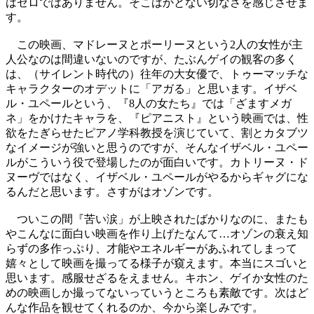
はゼロではありません。そこはかとない切なさを感じさせま
す。
この映画、マドレーヌとポーリーヌという2人の女性が主
人公なのは間違いないのですが、たぶんゲイの観客の多く
は、（サイレント時代の）往年の大女優で、トゥーマッチな
キャラクターのオデットに「アガる」と思います。イザベ
ル・ユペールという、『8人の女たち』では「ざますメガ
ネ」をかけたキャラを、『ピアニスト』という映画では、性
欲をたぎらせたピアノ学科教授を演じていて、割とカタブツ
なイメージが強いと思うのですが、そんなイザベル・ユペー
ルがこういう役で登場したのが面白いです。カトリーヌ・ド
ヌーヴではなく、イザベル・ユペールがやるからギャグにな
るんだと思います。さすがはオゾンです。
ついこの間『苦い涙」が上映されたばかりなのに、またも
やこんなに面白い映画を作り上げたなんて…オゾンの衰え知
らずの多作っぷり、才能やエネルギーがあふれてしまって
嬉々として映画を撮ってる様子が窺えます。本当にスゴいと
思います。感服せざるをえません。キホン、ゲイか女性のた
めの映画しか撮ってないっていうところも素敵です。次はど
んな作品を観せてくれるのか、今から楽しみです。