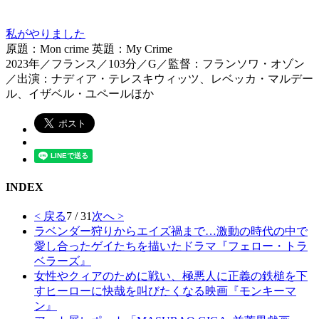
私がやりました
原題：Mon crime 英題：My Crime
2023年／フランス／103分／G／監督：フランソワ・オゾン
／出演：ナディア・テレスキウィッツ、レベッカ・マルデー
ル、イザベル・ユペールほか
INDEX
< 戻る
7 / 31
次へ >
ラベンダー狩りからエイズ禍まで…激動の時代の中で
愛し合ったゲイたちを描いたドラマ『フェロー・トラ
ベラーズ』
女性やクィアのために戦い、極悪人に正義の鉄槌を下
すヒーローに快哉を叫びたくなる映画『モンキーマ
ン』