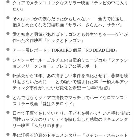
クィアでメランコリックなスリラー映画『テレビの中に入り
たい』
それはいつかの僕らだったかもしれない――全力で応援し、
抱きしめたくなる短編映画『サラバ、さらんへ、サラバ』
愛と知恵と勇気があればドラゴンとも共生できる――ゲイが
作った名作映画『ヒックとドラゴン』
アート展レポート：TORAJIRO 個展「NO DEAD END」
ジャン＝ポール・ゴルチエの自伝的ミュージカル『ファッシ
ョンフリークショー』プレミア公演レポート
転落死から10年、あの痛ましい事件を風化させず、悲劇を繰
り返さないために――との願いで編まれた本『一橋大学アウ
ティング事件がつむいだ変化と希望 一〇年の軌跡」
とんでもなくクィアで痛快でマッチョでハードなロマンス・
スリラー映画『愛はステロイド』
日本で子育てをしていたり、子どもを授かりたいと望む4組の
同性カップルのリアリティを映し出した感動のドキュメンタ
リー映画『ふたりのまま』
手に汗握る迫真のドキュメンタリー『ジャシー・スモレット