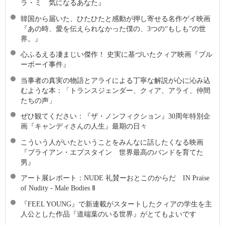
ラ・ミ 気になるあなた』
韓国から届いた、ひたひたと感動が押し寄せる名作ゲイ映画
『あの時、愛を伝えられなかった僕の、3つの“もしも”の世
界。』
心ふるえる凄まじい傑作！ 史実に基づいたクィア映画『ブル
ーボーイ事件』
当事者の真実の物語とアライによる丁寧な解説が心に沁み込
むような本：「トランスジェンダー、クィア、アライ、仲間
たちの声」
ぜひ観てください：『ザ・ノンフィクション』30周年特別企
画『キャンディさんの人生』最期の日々
こういう人がいたということをみんなに話したくなる映画
『ブライアン・エプスタイン 世界最高のバンドを育てた
男』
アート展レポート：NUDE 礼賛ーおとこのからだ IN Praise
of Nudity - Male Bodies Ⅱ
『FEEL YOUNG』で新連載がスタートしたクィアの学生を主
人公とした作品『道端葉のいる世界』がとてもよいです