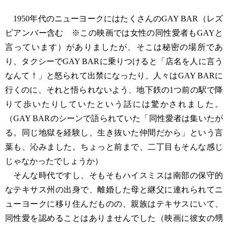
1950年代のニューヨークにはたくさんのGAY BAR（レズ
ビアンバー含む ※この映画では女性の同性愛者もGAYと
言っています）がありましたが、そこは秘密の場所であ
り、タクシーでGAY BARに乗りつけると「店名を人に言う
なんて！」と怒られて出禁になったり、人々はGAY BARに
行くのに、それと悟られないよう、地下鉄の1つ前の駅で降
りて歩いたりしていたという話には驚かされました。
（GAY BARのシーンで語られていた「同性愛者は集いたが
る。同じ地獄を経験し、生き抜いた仲間だから」という言
葉も、沁みました。ちょっと前まで、二丁目もそんな感じ
じゃなかったでしょうか）
そんな時代ですし、そもそもハイスミスは南部の保守的
なテキサス州の出身で、離婚した母と継父に連れられてニ
ューヨークに移り住んだものの、親族はテキサスにいて、
同性愛を認めることはありませんでした（映画に彼女の甥