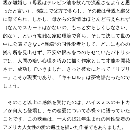
親が離婚し（母親はテレピン油を飲んで流産させようと思
ったと言い）、6歳まで父方で暮らし、その後は母親と継父
に育てられ、しかし、母からの愛情はほとんど与えられず
（なんでスカートはかないの、もっと女らしくしなさい、
的な）、という複雑な家庭環境で育ち、そして決して世の
中に公表できない“異端”の同性愛者として、どこにも心の
拠り所を見出せず、不安や恨みをつのらせていたパトリシ
アは、人間の暗い心理を巧みに描く作家として才能を開花
させ、成功していきました。きっと彼女にとって『リプリ
ー』こそが現実であり、『キャロル』は夢物語だったので
しょう。
そのこと以上に感銘を受けたのは、ハイスミスのモトカ
ノが何人も登場し、その恋愛について赤裸々に語っていた
ことです。この映画は、一人の1921年生まれの同性愛者の
アメリカ人女性の愛の遍歴を描いた作品でもありました。