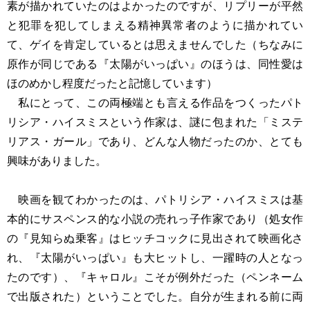
素が描かれていたのはよかったのですが、リプリーが平然
と犯罪を犯してしまえる精神異常者のように描かれてい
て、ゲイを肯定しているとは思えませんでした（ちなみに
原作が同じである『太陽がいっぱい』のほうは、同性愛は
ほのめかし程度だったと記憶しています）
私にとって、この両極端とも言える作品をつくったパト
リシア・ハイスミスという作家は、謎に包まれた「ミステ
リアス・ガール」であり、どんな人物だったのか、とても
興味がありました。
映画を観てわかったのは、パトリシア・ハイスミスは基
本的にサスペンス的な小説の売れっ子作家であり（処女作
の『見知らぬ乗客』はヒッチコックに見出されて映画化さ
れ、『太陽がいっぱい』も大ヒットし、一躍時の人となっ
たのです）、『キャロル』こそが例外だった（ペンネーム
で出版された）ということでした。自分が生まれる前に両