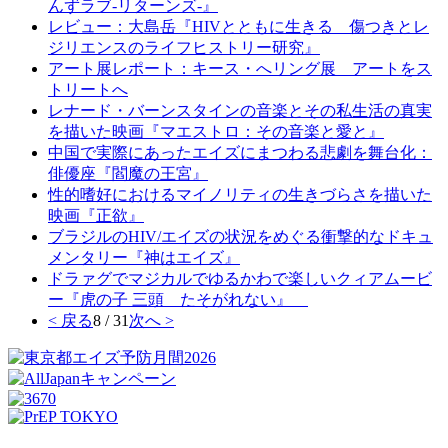
んずラブ-リターンズ-』
レビュー：大島岳『HIVとともに生きる 傷つきとレ
ジリエンスのライフヒストリー研究』
アート展レポート：キース・へリング展 アートをス
トリートへ
レナード・バーンスタインの音楽とその私生活の真実
を描いた映画『マエストロ：その音楽と愛と』
中国で実際にあったエイズにまつわる悲劇を舞台化：
俳優座『閻魔の王宮』
性的嗜好におけるマイノリティの生きづらさを描いた
映画『正欲』
ブラジルのHIV/エイズの状況をめぐる衝撃的なドキュ
メンタリー『神はエイズ』
ドラァグでマジカルでゆるかわで楽しいクィアムービ
ー『虎の子 三頭 たそがれない』
< 戻る
8 / 31
次へ >