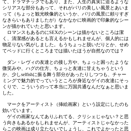
て、ドラマチックでもあり、また、人生の真実に迫るような
シリアスな部分もあって、それがパリの美しい風景とあいま
って（ちょっと観光映像的というか、パリの風景に頼りすぎ
なきらいもありましたが）なかなかに映画的で印象的なシー
ンが描かれていたと思います。
ロマンスもあるのにSEXのシーンは描かないところは潔
く、清潔感があるとも言えるかもしれませんが、個人的には
物足りない気がしました。もうちょっと脱いだりとか、せめ
てベッドに行くところまでは描いたほうが自然なのでは？
ダン・レヴィの友達との接し方や、ちょっと困ったような
微笑みや、ハグの仕方、ちょっと友達に甘えちゃうという
か、少しselfishに振る舞う部分があったりしつつも、チャー
ミングで魅力的でっていうところが身近なゲイの友達にそっ
くりで、こういうのって本当に万国共通なんだなぁと思いま
した。
マークをアーティスト（挿絵画家）という設定にしたのも
効いています。
ゲイの画家なんてありふれてる、クリシェじゃない？と思
う向きもあるかもしれませんが、アーティストじゃなかった
らこの映画は成り立たないでしょうし、これでよかったと思