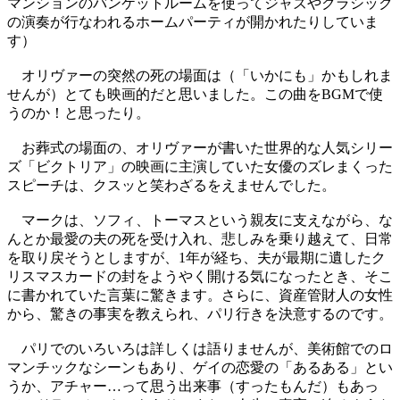
マンションのバンケットルームを使ってジャズやクラシック
の演奏が行なわれるホームパーティが開かれたりしていま
す）
オリヴァーの突然の死の場面は（「いかにも」かもしれま
せんが）とても映画的だと思いました。この曲をBGMで使
うのか！と思ったり。
お葬式の場面の、オリヴァーが書いた世界的な人気シリー
ズ「ビクトリア」の映画に主演していた女優のズレまくった
スピーチは、クスッと笑わざるをえませんでした。
マークは、ソフィ、トーマスという親友に支えながら、な
んとか最愛の夫の死を受け入れ、悲しみを乗り越えて、日常
を取り戻そうとしますが、1年が経ち、夫が最期に遺したク
リスマスカードの封をようやく開ける気になったとき、そこ
に書かれていた言葉に驚きます。さらに、資産管財人の女性
から、驚きの事実を教えられ、パリ行きを決意するのです。
パリでのいろいろは詳しくは語りませんが、美術館でのロ
マンチックなシーンもあり、ゲイの恋愛の「あるある」とい
うか、アチャー…って思う出来事（すったもんだ）もあっ