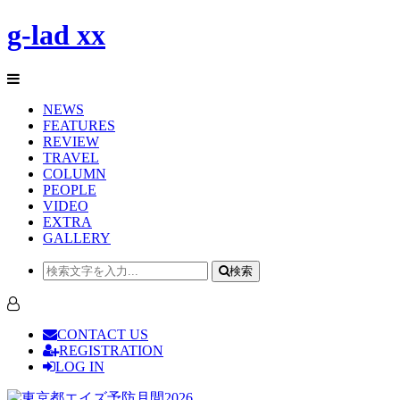
g-lad xx
NEWS
FEATURES
REVIEW
TRAVEL
COLUMN
PEOPLE
VIDEO
EXTRA
GALLERY
検索
CONTACT US
REGISTRATION
LOG IN