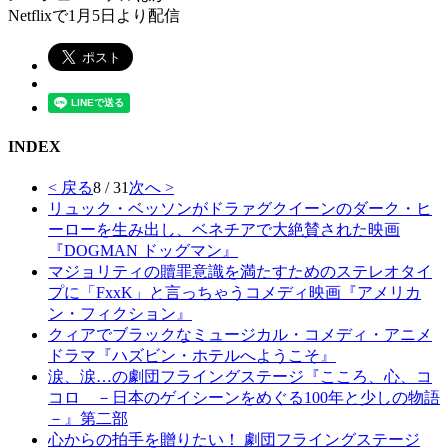
Netflixで1月5日より配信
INDEX
< 戻る
8 / 31
次へ >
リュック・ベッソンがドラァグクイーンのダーク・ヒ
ーローを生み出し、ベネチアで大絶賛された映画
『DOGMAN ドッグマン』
マジョリティの贖罪意識を満たすためのステレオタイ
プに「FxxK」と言っちゃうコメディ映画『アメリカ
ン・フィクション』
クィアでブラックなミュージカル・コメディ・アニメ
ドラマ『ハズビン・ホテルへようこそ』
涙、涙…の劇団フライングステージ『こころ、心、コ
コロ －日本のゲイシーンをめぐる100年と少しの物語
－』第二部
心からの拍手を贈りたい！ 劇団フライングステージ