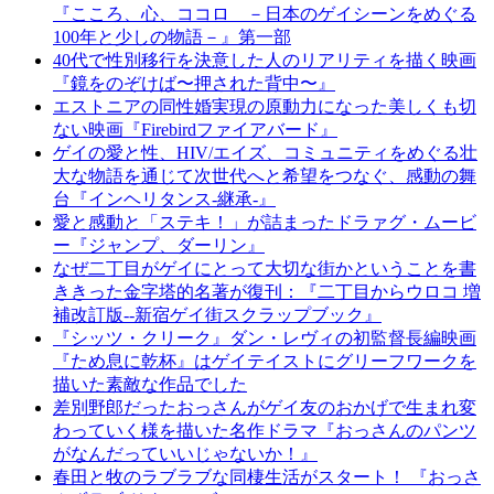
『こころ、心、ココロ －日本のゲイシーンをめぐる
100年と少しの物語－』第一部
40代で性別移行を決意した人のリアリティを描く映画
『鏡をのぞけば〜押された背中〜』
エストニアの同性婚実現の原動力になった美しくも切
ない映画『Firebirdファイアバード』
ゲイの愛と性、HIV/エイズ、コミュニティをめぐる壮
大な物語を通じて次世代へと希望をつなぐ、感動の舞
台『インヘリタンス-継承-』
愛と感動と「ステキ！」が詰まったドラァグ・ムービ
ー『ジャンプ、ダーリン』
なぜ二丁目がゲイにとって大切な街かということを書
ききった金字塔的名著が復刊：『二丁目からウロコ 増
補改訂版--新宿ゲイ街スクラップブック』
『シッツ・クリーク』ダン・レヴィの初監督長編映画
『ため息に乾杯』はゲイテイストにグリーフワークを
描いた素敵な作品でした
差別野郎だったおっさんがゲイ友のおかげで生まれ変
わっていく様を描いた名作ドラマ『おっさんのパンツ
がなんだっていいじゃないか！』
春田と牧のラブラブな同棲生活がスタート！ 『おっさ