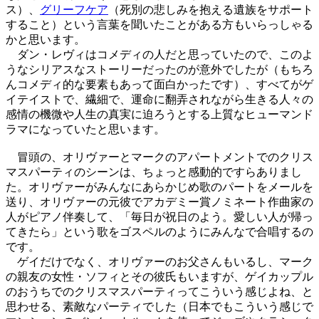
ス）、
グリーフケア
（死別の悲しみを抱える遺族をサポート
すること）という言葉を聞いたことがある方もいらっしゃる
かと思います。
ダン・レヴィはコメディの人だと思っていたので、このよ
うなシリアスなストーリーだったのが意外でしたが（もちろ
んコメディ的な要素もあって面白かったです）、すべてがゲ
イテイストで、繊細で、運命に翻弄されながら生きる人々の
感情の機微や人生の真実に迫ろうとする上質なヒューマンド
ラマになっていたと思います。
冒頭の、オリヴァーとマークのアパートメントでのクリス
マスパーティのシーンは、ちょっと感動的ですらありまし
た。オリヴァーがみんなにあらかじめ歌のパートをメールを
送り、オリヴァーの元彼でアカデミー賞ノミネート作曲家の
人がピアノ伴奏して、「毎日が祝日のよう。愛しい人が帰っ
てきたら」という歌をゴスペルのようにみんなで合唱するの
です。
ゲイだけでなく、オリヴァーのお父さんもいるし、マーク
の親友の女性・ソフィとその彼氏もいますが、ゲイカップル
のおうちでのクリスマスパーティってこういう感じよね、と
思わせる、素敵なパーティでした（日本でもこういう感じで