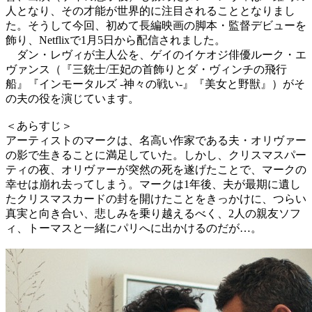
人となり、その才能が世界的に注目されることとなりまし
た。そうして今回、初めて長編映画の脚本・監督デビューを
飾り、Netflixで1月5日から配信されました。
ダン・レヴィが主人公を、ゲイのイケオジ俳優ルーク・エ
ヴァンス（『三銃士/王妃の首飾りとダ・ヴィンチの飛行
船』『インモータルズ -神々の戦い-』『美女と野獣』）がそ
の夫の役を演じています。
＜あらすじ＞
アーティストのマークは、名高い作家である夫・オリヴァー
の影で生きることに満足していた。しかし、クリスマスパー
ティの夜、オリヴァーが突然の死を遂げたことで、マークの
幸せは崩れ去ってしまう。マークは1年後、夫が最期に遺し
たクリスマスカードの封を開けたことをきっかけに、つらい
真実と向き合い、悲しみを乗り越えるべく、2人の親友ソフ
ィ、トーマスと一緒にパリへに出かけるのだが…。