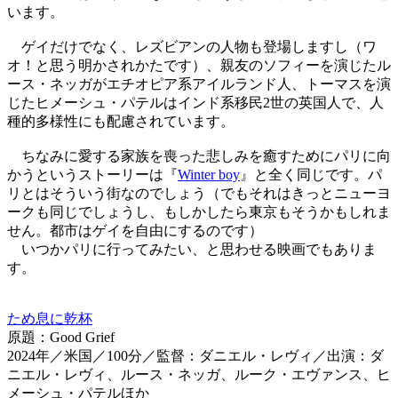
います。
ゲイだけでなく、レズビアンの人物も登場しますし（ワ
オ！と思う明かされかたです）、親友のソフィーを演じたル
ース・ネッガがエチオピア系アイルランド人、トーマスを演
じたヒメーシュ・パテルはインド系移民2世の英国人で、人
種的多様性にも配慮されています。
ちなみに愛する家族を喪った悲しみを癒すためにパリに向
かうというストーリーは『
Winter boy
』と全く同じです。パ
リとはそういう街なのでしょう（でもそれはきっとニューヨ
ークも同じでしょうし、もしかしたら東京もそうかもしれま
せん。都市はゲイを自由にするのです）
いつかパリに行ってみたい、と思わせる映画でもありま
す。
ため息に乾杯
原題：Good Grief
2024年／米国／100分／監督：ダニエル・レヴィ／出演：ダ
ニエル・レヴィ、ルース・ネッガ、ルーク・エヴァンス、ヒ
メーシュ・パテルほか