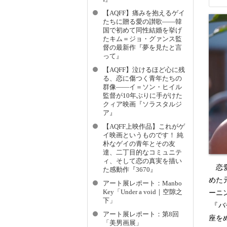
【AQFF】痛みを抱えるゲイ
たちに贈る愛の讃歌――韓
国で初めて同性結婚を挙げ
たキム＝ジョ・グァンス監
督の最新作『夢を見たと言
って』
【AQFF】泣けるほど心に残
る、恋に傷つく青年たちの
群像――イ＝ソン・ヒイル
監督が10年ぶりに手がけた
クィア映画『ソラスタルジ
ア』
【AQFF上映作品】これがゲ
イ映画というものです！ 純
朴なゲイの青年とその友
達、二丁目的なコミュニテ
ィ、そして恋の真実を描い
恋愛リ
た感動作『3670』
めた
アート展レポート：Manbo
Key「Under a void｜空隙之
ーニ
下」
『バ
アート展レポート：第8回
座を
「美男画展」