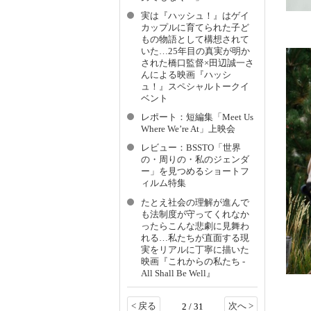
実は『ハッシュ！』はゲイ
カップルに育てられた子ど
もの物語として構想されて
いた…25年目の真実が明か
された橋口監督×田辺誠一さ
んによる映画『ハッシ
ュ！』スペシャルトークイ
ベント
レポート：短編集「Meet Us
Where We’re At」上映会
レビュー：BSSTO「世界
の・周りの・私のジェンダ
ー」を見つめるショートフ
ィルム特集
たとえ社会の理解が進んで
も法制度が守ってくれなか
ったらこんな悲劇に見舞わ
れる…私たちが直面する現
実をリアルに丁寧に描いた
映画『これからの私たち -
All Shall Be Well』
< 戻る
次へ >
2 / 31