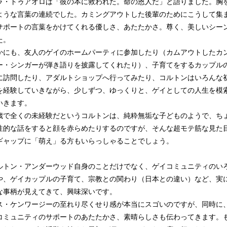
ラ・トゥアオロは「彼の本に救われた。命の恩人だ」と語りました。胸
ような言葉の連続でした。カミングアウトした後輩のためにこうして集
サポートの言葉をかけてくれる優しさ、あたたかさ。尊く、美しいシー
た。
にも、友人のゲイのホームパーティに参加したり（カムアウトしたカ
ー・シンガーが弾き語りを披露してくれたり）、子育てをするカップル
に訪問したり、アダルトショップへ行ってみたり、コルトンはいろんな
を経験していきながら、少しずつ、ゆっくりと、ゲイとしての人生を模
いきます。
歳で全くの未経験だというコルトンは、純粋無垢な子どものようで、ち
性的な話をすると顔を赤らめたりするのですが、そんな超モテ筋な見た
ギャップに「萌え」る方もいらっしゃることでしょう。
トン・アンダーウッド自身のことだけでなく、ゲイコミュニティのい
や、ゲイカップルの子育て、宗教との関わり（日本との違い）など、実
な事柄が見えてきて、興味深いです。
・ケンワージーの至れり尽くせり感が本当にスゴいのですが、同時に
コミュニティのサポートのあたたかさ、素晴らしさも伝わってきます。