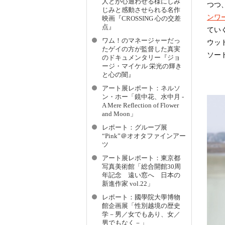
人とが心通わせる様にしみ
つつ
じみと感動させられる名作
ンワ
映画『CROSSING 心の交差
点』
てい
ワム！のマネージャーだっ
ウッ
たゲイの方が監督した真実
ソー
のドキュメンタリー『ジョ
ージ・マイケル 栄光の輝き
と心の闇』
アート展レポート：ネルソ
ン・ホー「鏡中花、水中月 -
A Mere Reflection of Flower
and Moon」
レポート：グループ展
“Pink”＠オオタファインアー
ツ
アート展レポート：東京都
写真美術館「総合開館30周
年記念 遠い窓へ 日本の
新進作家 vol.22」
レポート：國學院大學博物
館企画展「性別越境の歴史
学－男／女でもあり、女／
男でもなく－」