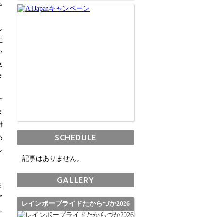
ム
し
主
い
友
メ
デ
き
謝
SCHEDULE
あ
し
記事はありません。
GALLERY
ま
ア
レインボープライドたからづか2026
し