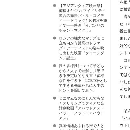
を追
【アジアンクィア映画祭】
に放
俺様オヤジ vs マイノリティ
連合の痛快バトル・コメデ
高身
ィ――ドラァグとK-POPを添
たコ
えて――映画『イバンリの
チャン・マノク！』
役に
ロシアの強大なマチズモに
まし
立ち向かう孤高のドラァ
好的
グ・アーティストの姿を映
ント
し出した映画『クイーンダ
ム／誕生』
コル
性の多様性について子ども
ンテ
から大人まで理解し共感で
では
きる決定版的な良書『多様
な性を生きる LGBTQ+とし
罪し
て生きる先輩たちに人生の
んな
ヒントを聞いてみた』
てし
ミニマムなのにとんでもな
くスリリングでクィアな会
話劇映画『アバウトアス・
そん
バット・ノット・アバウト
『バ
アス』
ウト
異国情緒あふれる街で人と