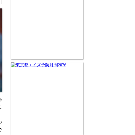
務
モ
の
で