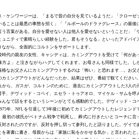
・ケンワージーは、「まるで昔の自分を見ているようだ」「クローゼ
いることは最悪の事態を招く」「『ルポールのドラァグレース』の最後
言う言葉がある。自分を愛せない人は他人を愛せないということだ」「
ミュニティで素晴らしい経験をした。君もそうなる」といったアドバイ
りながら、全面的にコルトンをサポートします。
時代の親友の女性、キャシディは、カミングアウトを受けて「何があ
味方よ」と泣きながらハグしてくれます。お母さんも同様でした。し
厳格なお父さんにカミングアウトするのは「怖い」と恐れます…。お父
のカミングアウトがどんなだったか、結果はぜひ、番組で観てください
から、ガスが、コルトンのために、過去にカミングアウトした3人の
L選手、デヴィッド・コペイ、エセラ・トゥアオロ、マイケル・サムを呼
みんなで話をするというシーンがとても感動的でした。デヴィッド・コ
1975年、NFLを引退して3年後に初めてカミングアウトしたレジェンド
、最初の彼氏がベトナム戦争で戦死し、葬式に行きたいとコーチに言
反対されたのですが、反対を押し切って参列したと語りました。ゲイで
とを著書に書き、母親からは「家族に恥をかかせる気か」と言われたと