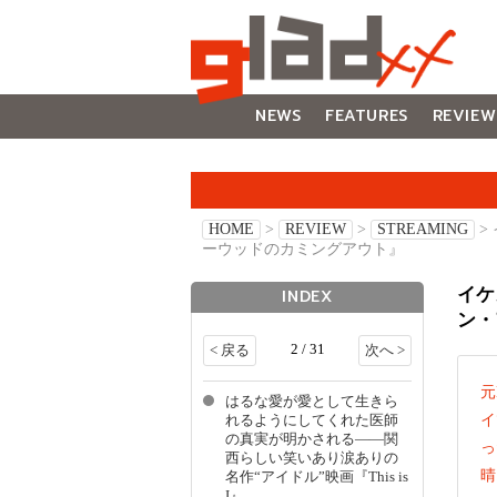
NEWS
FEATURES
REVIEW
GALLERY
HOME
>
REVIEW
>
STREAMING
>
ーウッドのカミングアウト』
イケ
INDEX
ン・
2 / 31
< 戻る
次へ >
元
はるな愛が愛として生きら
イ
れるようにしてくれた医師
の真実が明かされる――関
っ
西らしい笑いあり涙ありの
晴
名作“アイドル”映画『This is
I』