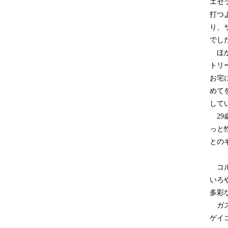
エセ
打つ
り、
でし
ほか
トリ
お宅
めて
して
29
っと
との
コル
いろ
多彩
ガス
ゲイ