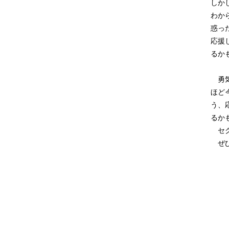
しか
わか
惑っ
応援
るか
勇気
ほど
う、
るか
セク
ぜひ