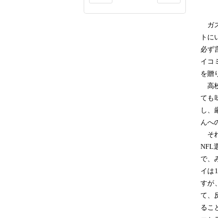
ガス
トに
必ず
イコ
を贈
高校
ても
し、
んへ
それ
NF
で、
イは
すが
て、
るこ