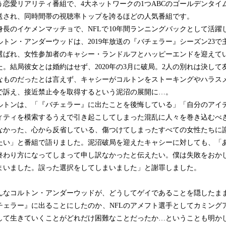
う恋愛リアリティ番組で、4大ネットワークの1つABCのゴールデンタイ
送され、同時間帯の視聴率トップを誇るほどの人気番組です。
長のイケメンマッチョで、NFLで10年間ランニングバックとして活躍
ルトン・アンダーウッドは、2019年放送の『バチェラー』シーズン23で
選ばれ、女性参加者のキャシー・ランドルフとハッピーエンドを迎えて
た。結局彼女とは婚約はせず、2020年の3月に破局。2人の別れは決して
なものだったとは言えず、キャシーがコルトンをストーキングやハラス
で訴え、接近禁止令を取得するという泥沼の展開に…。
トンは、「『バチェラー』に出たことを後悔している」「自分のアイ
ィティを模索するうえで引き起こしてしまった混乱に人々を巻き込むべ
なかった、心から反省している、傷つけてしまったすべての女性たちに
たい」と番組で語りました。泥沼破局を迎えたキャシーに対しても、「
終わり方になってしまって申し訳なかったと伝えたい。僕は失敗をおか
まいました。誤った選択をしてしまいました」と謝罪しました。
なコルトン・アンダーウッドが、どうしてゲイであることを隠したま
チェラー』に出ることにしたのか、NFLのアメフト選手としてカミング
して生きていくことがどれだけ困難なことだったか…ということも明か