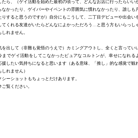
したら、（ゲイ活動を始めた最初の頃って、どんなお店に行ったらいい
らなかったり、ゲイバーやイベントの雰囲気に慣れなかったり、誰しも
たりすると思うのですが）自分にもこうして、二丁目デビューや出会い
してくれる友達がいたらどんなによかっただろう…と思う方もいらっし
もしれません。
を出して（非難も覚悟のうえで）カミングアウトし、全くと言ってい
今までゲイ活動をしてこなかったピュアなコルトンが、幸せになれる
応援したい気持ちになると思います（ある意味、「推し」的な感覚で観
もしれません）
シーショットもちょっとだけあります。
ご覧ください。