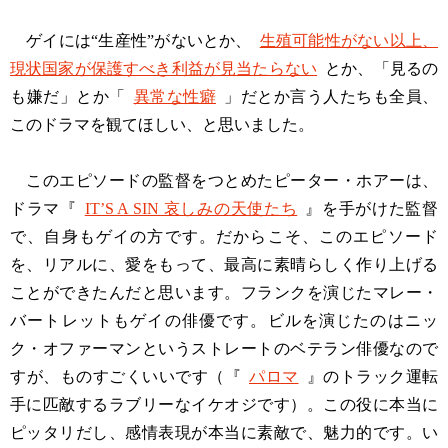
ゲイには“生産性”がないとか、
生殖可能性がない以上、
現状国家が保護すべき利益が見当たらない
とか、「見るの
も嫌だ」とか「
異常な性癖
」だとか言う人たちも全員、
このドラマを観てほしい、と思いました。
このエピソードの監督をつとめたピーター・ホアーは、
ドラマ『
IT’S A SIN 哀しみの天使たち
』を手がけた監督
で、自身もゲイの方です。だからこそ、このエピソード
を、リアルに、愛をもって、最高に素晴らしく作り上げる
ことができたんだと思います。フランクを演じたマレー・
バートレットもゲイの俳優です。ビルを演じたのはニッ
ク・オファーマンというストレートのベテラン俳優なので
すが、ものすごくいいです（『
パロマ
』のトラック運転
手に匹敵するラブリーなイケオジです）。この役に本当に
ピッタリだし、感情表現が本当に素敵で、魅力的です。い