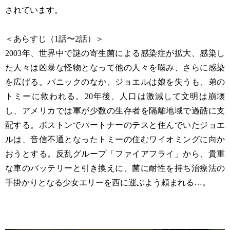
されています。
＜あらすじ（1話〜2話）＞
2003年、世界中で謎の寄生菌による感染症が拡大、感染し
た人々は凶暴な怪物となって他の人々を噛み、さらに感染
を広げる。パニックのなか、ジョエルは娘を失うも、弟の
トミーに救われる。20年後、人口は激減して文明は崩壊
し、アメリカでは軍が少数の生存者を隔離地域で過酷に支
配する。ボストンでパートナーのテスと住んでいたジョエ
ルは、音信不通となったトミーの住むワイオミングに向か
おうとする。反乱グループ「ファイアフライ」から、貴重
な車のバッテリーと引き換えに、菌に耐性を持ち治療法の
手掛かりとなる少女エリーを西に運ぶよう頼まれる…。