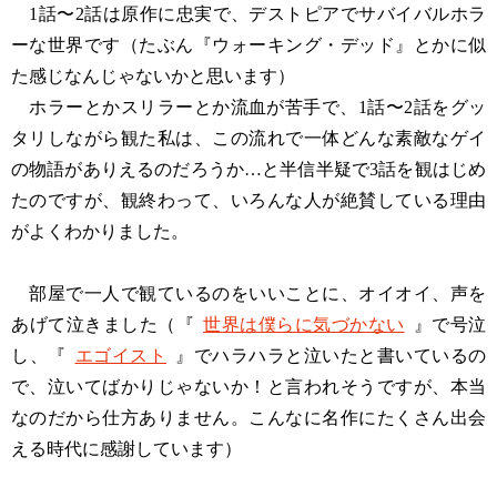
1話〜2話は原作に忠実で、デストピアでサバイバルホラ
ーな世界です（たぶん『ウォーキング・デッド』とかに似
た感じなんじゃないかと思います）
ホラーとかスリラーとか流血が苦手で、1話〜2話をグッ
タリしながら観た私は、この流れで一体どんな素敵なゲイ
の物語がありえるのだろうか…と半信半疑で3話を観はじめ
たのですが、観終わって、いろんな人が絶賛している理由
がよくわかりました。
部屋で一人で観ているのをいいことに、オイオイ、声を
あげて泣きました（『
世界は僕らに気づかない
』で号泣
し、『
エゴイスト
』でハラハラと泣いたと書いているの
で、泣いてばかりじゃないか！と言われそうですが、本当
なのだから仕方ありません。こんなに名作にたくさん出会
える時代に感謝しています）