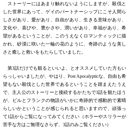
ストーリーにはあまり触れないようにしますが、殺伐と
した世界にあって、ゲイのパートナーシップにこそ人間ら
しさがあり、愛があり、自由があり、生きる意味があり、
文化や、喜びや、豊かさや、潤いがあり、幸福があり、希
望があるということが、このうえなくロマンティックに描
かれ、砂漠に咲いた一輪の花のように、奇跡のような美し
さと癒しと救いをもたらしていました。
第3話だけでも観るといいよ、とオススメしていた方もい
らっしゃいましたが、やはり、Post Apocalypticな、自由も希
望もない殺伐とした世界であるということを踏まえたうえ
で、主人公のストーリーと接続するかたちで3話を観たほう
が、ビルとフランクの物語がいかに奇跡的で感動的で素晴
らしいかということが感じられると思いますので、頑張っ
て1話からご覧になってみてください（ホラーやスリラーが
苦手な方はご無理なさらず、3話のみご覧ください）