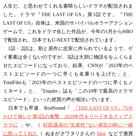
人生だ、と思わせてくれる素晴らしいドラマが配信されま
した。ドラマ『THE LAST OF US』第3話です。『THE
LAST OF US』自体は、米国のサバイバルホラーアクション
ゲームで、これをドラマ化した作品が、今年の1月からHBO
で配信され、日本でもU-NEXTで配信されています。
1話・2話は、割と原作に忠実に作られているようで、ゲ
イ要素は全くないのですが、3話は大胆に物語ををふくらま
せたエピソードになっており、結果、CNNが「2023年のベ
ストエピソードの一つに早くも名乗りを上げた」と、
TotalFilmも「2023年のベストエピソードの一つに早くもノ
ミネート」と、『Esquire』誌も「この10年で最高のドラマ
エピソード」といった絶賛の声が相次いでいます。
日本でも早速、RealSound「
『THE LAST OF US』75分
かけて描いた第3話の衝撃 2020年代をリードするクィアド
ラマに
」や、（
杉田議員の”生産性”ない発言の時に一緒
に怒ってくれた
）ぬまがさワタリさんの
blog
などで激賞