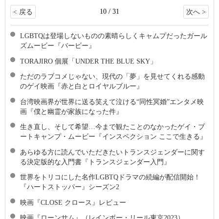
10 / 31
< 戻る
次へ >
LGBTQは登場しないものの素晴らしくキャムプだったガール
ズムービー『バービー』
TORAJIRO 個展「UNDER THE BLUE SKY」
ただのラブコメじゃない、現代の「夢」を見せてくれる感動
のゲイ映画『赤と白とロイヤルブルー』
台湾映画界が世界に送る笑えて泣ける“同性冥婚”エンタメ映
画『僕と幽霊が家族になった件』
生き直し、そして希望…今まで観たことのなかったゲイ・ブ
ートキャンプ・ムービー『インスペクション ここで生きる』
あらゆる方に読んでいただきたいトランスジェンダーに関す
る決定版的な入門書『トランスジェンダー入門』
世界をトリコにした名作LGBTQドラマの続編が配信開始！
『ハートストッパー』シーズン2
映画『CLOSE クロース』レビュー
映画『ローンサム』（レインボー・リール東京2023）