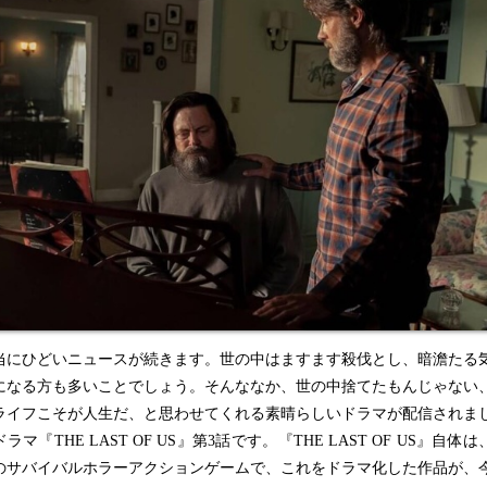
にひどいニュースが続きます。世の中はますます殺伐とし、暗澹たる
になる方も多いことでしょう。そんななか、世の中捨てたもんじゃない
ライフこそが人生だ、と思わせてくれる素晴らしいドラマが配信されま
ラマ『THE LAST OF US』第3話です。『THE LAST OF US』自体は
のサバイバルホラーアクションゲームで、これをドラマ化した作品が、