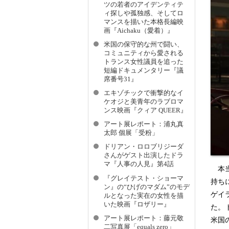
ツの若者のアイデンティテ
ィ探しや孤独感、そしてロ
マンスを描いた本格長編映
画『Aichaku（愛着）』
米国の保守的な州で闘い、
コミュニティから愛される
トランス女性議員を追った
短編ドキュメンタリー『議
席番号31』
エキゾチックで衝撃的なイ
ケオジと美青年のラブロマ
ンス映画『クィア QUEER』
アート展レポート：浦丸真
太郎 個展「受粉」
ドリアン・ロロブリジーダ
さんがゲスト出演したドラ
マ『人事の人見』第4話
本当
『グレイテスト・ショーマ
持ち
ン』の“ひげのマダム”のモデ
ゲイ
ルとなった実在の女性を描
いた映画『ロザリー』
た。ド
アート展レポート：藤元敬
米国
二写真展「equals zero」