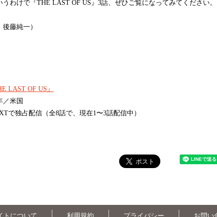
うわけで『THE LAST OF US』3話、ぜひご覧になってみてください。
：後藤純一）
E LAST OF US』
3年／米国
NEXTで独占配信（全8話で、現在1〜3話配信中）
イトについて
利用規約
プライバシー
お問い