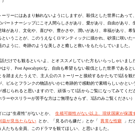
す）
ーリーにはあまり触れないようにしますが、殺伐とした世界にあって
のパートナーシップにこそ人間らしさがあり、愛があり、自由があり、
意味があり、文化や、喜びや、豊かさや、潤いがあり、幸福があり、希
るということが、このうえなくロマンティックに描かれ、砂漠に咲いた
花のように、奇跡のような美しさと癒しと救いをもたらしていました。
話だけでも観るといいよ、とオススメしていた方もいらっしゃいまし
はり、Post Apocalypticな、自由も希望もない殺伐とした世界であると
とを踏まえたうえで、主人公のストーリーと接続するかたちで3話を観
が、ビルとフランクの物語がいかに奇跡的で感動的で素晴らしいかとい
が感じられると思いますので、頑張って1話からご覧になってみてくだ
ホラーやスリラーが苦手な方はご無理なさらず、3話のみご覧ください）
には“生産性”がないとか、
生殖可能性がない以上、現状国家が保護
利益が見当たらない
とか、「見るのも嫌だ」とか「
異常な性癖
」だ
う人たちも全員、このドラマを観てほしい、と思いました。