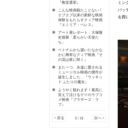
ミン
『教皇選挙』
バッ
こんな映画観たことない！
エブエブ以来の新鮮な映画
を西
体験をもたらすクィア映画
『エミリア・ペレス』
アート展レポート：大塚隆
史個展​「柔らかい天使た
ち」
ベトナムから届いたなかな
かに稀有なクィア映画『そ
の花は夜に咲く』
また一つ、永遠に愛される
ミュージカル映画の傑作が
誕生しました…『ウィキッ
ド ふたりの魔女』
ようやく観れます！最高に
笑えて泣けるゲイのラブコ
メ映画『ブラザーズ・ラ
ブ』
< 戻る
次へ >
5 / 31