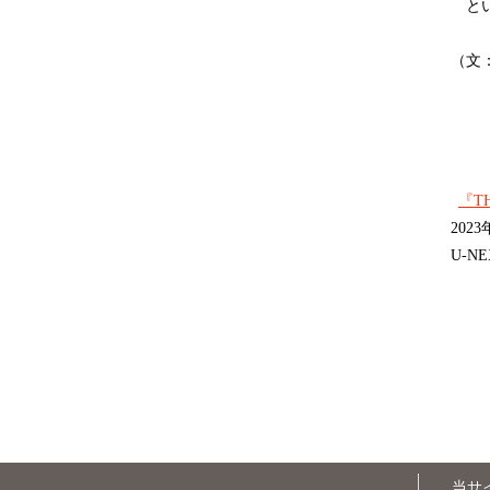
とい
（文
『TH
202
U-
当サ