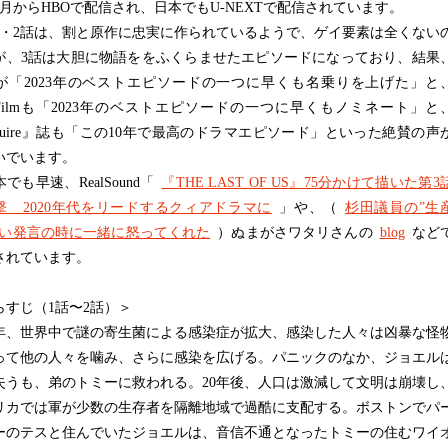
1月からHBOで配信され、日本でもU-NEXTで配信されています。
・2話は、割と原作に忠実に作られているようで、ゲイ要素は全くない
が、3話は大胆に物語ををふくらませたエピソードになっており、結果
Nが「2023年のベストエピソードの一つに早くも名乗りを上げた」と
talFilmも「2023年のベストエピソードの一つに早くもノミネート」と
squire』誌も「この10年で最高のドラマエピソード」といった絶賛の声
いでいます。
も早速、RealSound「
『THE LAST OF US』75分かけて描いた第3
撃 2020年代をリードするクィアドラマに
」や、（
杉田議員の”生
ない発言の時に一緒に怒ってくれた
）ぬまがさワタリさんの
blog
など
されています。
らすじ（1話〜2話）＞
03年、世界中で謎の寄生菌による感染症が拡大、感染した人々は凶暴な怪
って他の人々を噛み、さらに感染を広げる。パニックのなか、ジョエル
失うも、弟のトミーに救われる。20年後、人口は激減して文明は崩壊し
リカでは軍が少数の生存者を隔離地域で過酷に支配する。ボストンでパ
ーのテスと住んでいたジョエルは、音信不通となったトミーの住むワイ