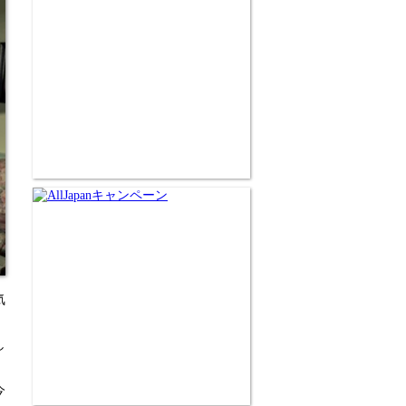
気
、
し
、
今