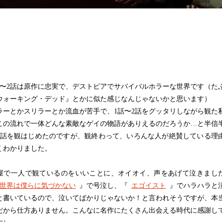
〜2話は原作に忠実で、デストピアでサバイバルホラーな世界です（た
ウォーキング・デッド』とかに似た感じなんじゃないかと思います）
ーとかスリラーとか流血が苦手で、1話〜2話をグッタリしながら観た
この流れで一体どんな素敵なゲイの物語がありえるのだろうか…と半信
3話を観はじめたのですが、観終わって、いろんな人が絶賛している理
くわかりました。
で一人で観ているのをいいことに、オイオイ、声をあげて泣きまし
世界は僕らに気づかない
』で号泣し、『
エゴイスト
』でハラハラと
と書いているので、泣いてばかりじゃないか！と言われそうですが、本
だから仕方ありません。こんなに名作にたくさん出会える時代に感謝し