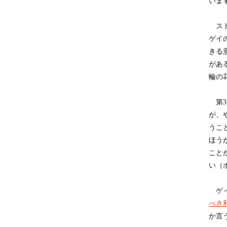
いま
スト
ゲイ
きる
があ
輪の
第3
が、や
うこ
ほう
こと
い（
ゲイ
べき
か言