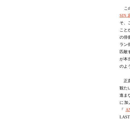
この
SIN
そ、
こと
の俳
ラン
匹敵
が本
のよ
正直
観た
進ま
に加
『
A
LAS