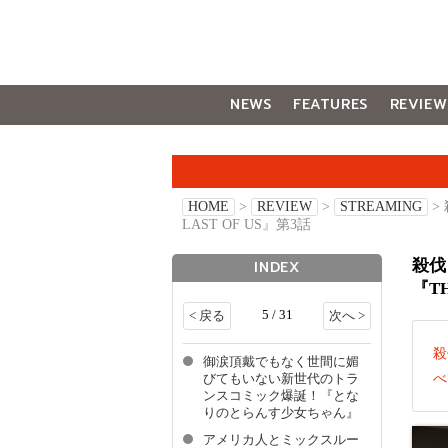
NEWS
FEATURES
REVIEW
GALLERY
HOME
>
REVIEW
>
STREAMING
>
LAST OF US』第3話
殺伐
INDEX
『TH
5 / 31
< 戻る
次へ >
殺
御涙頂戴でもなく世間に媚
べ
びてもいない新世代のトラ
ンスコミック爆誕！『とな
りのとらんす少女ちゃん』
アメリカ人とミックスルー