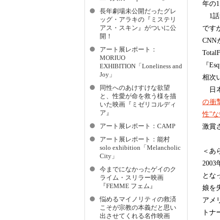
年の
長年劇場未公開だったグレ
1話
ッグ・アラキの『ミステリ
アス・スキン』がついに公
です
開！
CN
アート展レポート：
To
MORIUO
『E
EXHIBITION「Loneliness and
Joy」
相次
同性へのあけすけな欲望
日本で
と、性愛が命を救う様を描
の衝
いた映画『ミゼリコルディ
ア』
性”
アート展レポート：CAMP
激賞
アート展レポート：能村
solo exhibition「Melancholic
＜あ
City」
20
今までになかったゲイのク
とな
ライム・スリラー映画
『FEMME フェム』
娘を
悩めるマイノリティの救済
アメ
こそが宗教の本義だと思い
トナ
出させてくれる名作映画