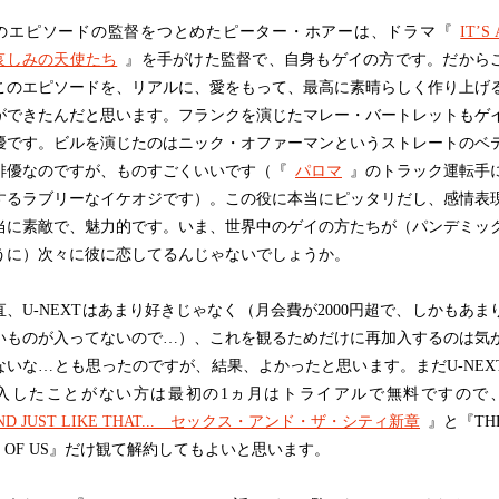
エピソードの監督をつとめたピーター・ホアーは、ドラマ『
IT’S 
 哀しみの天使たち
』を手がけた監督で、自身もゲイの方です。だから
このエピソードを、リアルに、愛をもって、最高に素晴らしく作り上げ
ができたんだと思います。フランクを演じたマレー・バートレットもゲ
優です。ビルを演じたのはニック・オファーマンというストレートのベ
俳優なのですが、ものすごくいいです（『
パロマ
』のトラック運転手
するラブリーなイケオジです）。この役に本当にピッタリだし、感情表
当に素敵で、魅力的です。いま、世界中のゲイの方たちが（パンデミッ
うに）次々に彼に恋してるんじゃないでしょうか。
、U-NEXTはあまり好きじゃなく（月会費が2000円超で、しかもあま
いものが入ってないので…）、これを観るためだけに再加入するのは気
ないな…とも思ったのですが、結果、よかったと思います。まだU-NEX
入したことがない方は最初の1ヵ月はトライアルで無料ですので
ND JUST LIKE THAT... セックス・アンド・ザ・シティ新章
』と『TH
T OF US』だけ観て解約してもよいと思います。