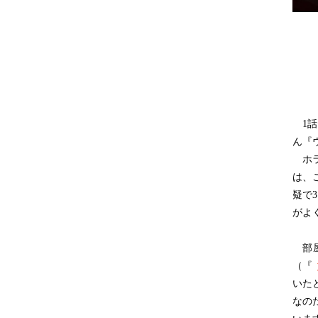
1話
ん『
ホラ
は、
疑で
がよ
部屋
（『
いた
なの