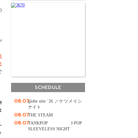
の
、
、
、
が
話
産
で
SCHEDULE
08.07
globe nite ’26 ／ケツメイシ
物
ナイト
は
08.07
THE STEAM
、
08.07
TANKPOP J-POP
ー
SLEEVELESS NIGHT
オ