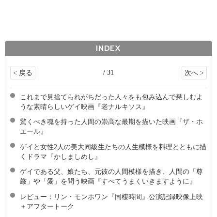
INDEX
/ 31
< 戻る
次へ >
これまで見捨てられがちだった人々をも包み込んで慈しむよ
うな素晴らしいゲイ映画『老ナルキソス』
驚くべき魂を持った人間の崇高な最期を描いた映画『ザ・ホ
エール』
ゲイと女性2人の美大同級生たちの人生模様を料理とともに描
くドラマ『かしましめし』
ゲイである父、娘たち、元彼の人間模様を描き、人間の「尊
厳」や「愛」を問う映画『すべてうまくいきますように』
レビュー：リン・モンホワン『同棲時間』公演記録映像上映
＋アフタートーク