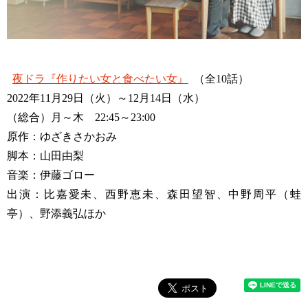
夜ドラ『作りたい女と食べたい女』
（全10話）
2022年11月29日（火）～12月14日（水）
（総合）月～木 22:45～23:00
原作：ゆざきさかおみ
脚本：山田由梨
音楽：伊藤ゴロー
出演：比嘉愛未、西野恵未、森田望智、中野周平（蛙
亭）、野添義弘ほか