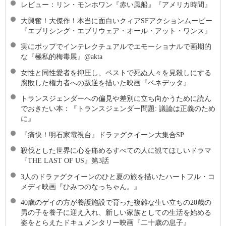
レビュー：リン・モンホワン『赤い風船』『アメリカ時間』
大興奮！大傑作！本当に面白いクィアSFアクションムービー
『エブリシング・エブリウェア・オール・アット・ワンス』
実にポップでインテレクチュアルでエモーショナルで画期的
な『極私的梅毒展』@akta
女性と同性愛者を抑圧し、ペストで死ぬ人々を見殺しにする
腐敗した権力者への叛逆を描いた映画『ベネデッタ』
トランスジェンダーへの偏見や差別に立ち向かうために読ん
でおきたい本：『トランスジェンダー問題: 議論は正義のため
に』
『痛快！明石家電視台』ドラァグクイーン大集合SP
殺伐とした世界に心を痛めるすべての人に観てほしいドラマ
『THE LAST OF US』第3話
3人のドラァグクイーンのひと夏の旅を描いたハートフル・コ
メディ映画『ひみつのなっちゃん。』
40歳のゲイの方が養護施設で育った複雑な生い立ちの20歳の
男の子を養子に迎え入れ、新しい家族としての生活を始める
姿をとらえたドキュメンタリー映画『二十歳の息子』