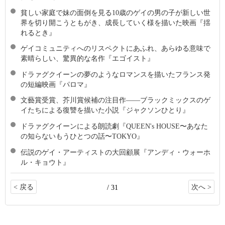
貧しい家庭で妹の面倒を見る10歳のゲイの男の子が新しい世
界を切り開こうともがき、成長していく様を描いた映画『揺
れるとき』
ゲイコミュニティへのリスペクトにあふれ、あらゆる意味で
素晴らしい、驚異的な名作『エゴイスト』
ドラァグクイーンの夢のようなロマンスを描いたフランス発
の短編映画『パロマ』
文藝賞受賞、芥川賞候補の注目作――ブラックミックスのゲ
イたちによる復讐を描いた小説『ジャクソンひとり』
ドラァグクイーンによる朗読劇『QUEEN's HOUSE〜あなた
の知らないもうひとつの話〜TOKYO』
伝説のゲイ・アーティストの大回顧展『アンディ・ウォーホ
ル・キョウト』
< 戻る
次へ >
/ 31