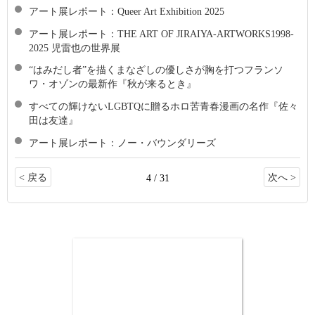
アート展レポート：Queer Art Exhibition 2025
アート展レポート：THE ART OF JIRAIYA-ARTWORKS1998-
2025 児雷也の世界展
“はみだし者”を描くまなざしの優しさが胸を打つフランソ
ワ・オゾンの最新作『秋が来るとき』
すべての輝けないLGBTQに贈るホロ苦青春漫画の名作『佐々
田は友達』
アート展レポート：ノー・バウンダリーズ
< 戻る
次へ >
4 / 31