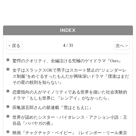
INDEX
4 / 31
< 戻る
次へ >
驚愕のクオリティ、全編泣ける究極のゲイドラマ『Ours』
女子はスラックスOKで男子はスカート禁止の“ジェンダーレ
ス制服”をめぐるすったもんだが興味深いドラマ『僕達はまだ
その星の校則を知らない』
恋愛指向の人がマイノリティである世界を描いた社会実験的
ドラマ「もしも世界に 『レンアイ』がなかったら」
田亀源五郎さんの新連載『雪はともえに』
世界が認めたシスター・バイオレンス・アクション小説：王
谷晶『ババヤガの夜』
映画『チャクチャク・ベイビー』（レインボー・リール東京