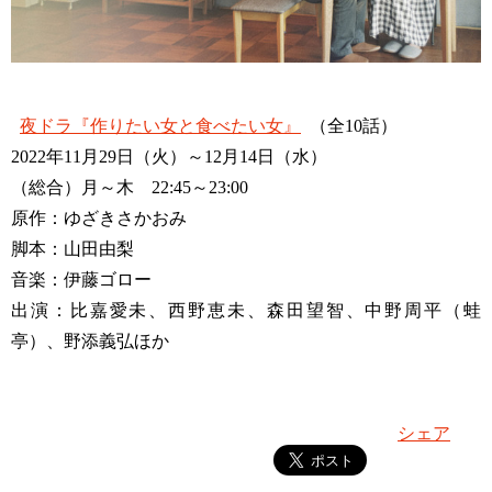
夜ドラ『作りたい女と食べたい女』
（全10話）
2022年11月29日（火）～12月14日（水）
（総合）月～木 22:45～23:00
原作：ゆざきさかおみ
脚本：山田由梨
音楽：伊藤ゴロー
出演：比嘉愛未、西野恵未、森田望智、中野周平（蛙
亭）、野添義弘ほか
シェア