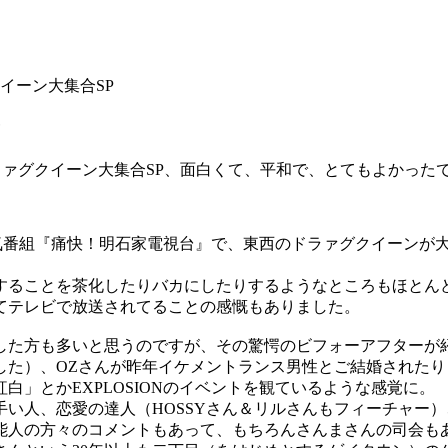
イーン大集合SP
P
ラァグクイーン大集合SP、面白くて、平和で、とてもよかった
番組『痛快！明石家電視台』で、東西のドラァグクイーンが大集
ることを茶化したりバカにしたりするようなところもほとん
てテレビで放送されてることの感慨もありました。
た方も多いと思うのですが、その驚愕のビフォーアフターが紹介され
した）、OZさんが昨年イケメントランス男性とご結婚された
」とかEXPLOSIONのイベントを観ているような感覚に。
い人、恋愛の達人（HOSSYさん＆リルさんもフィーチャー）
能人の方々のコメントもあって、もちろんさんまさんの司会も