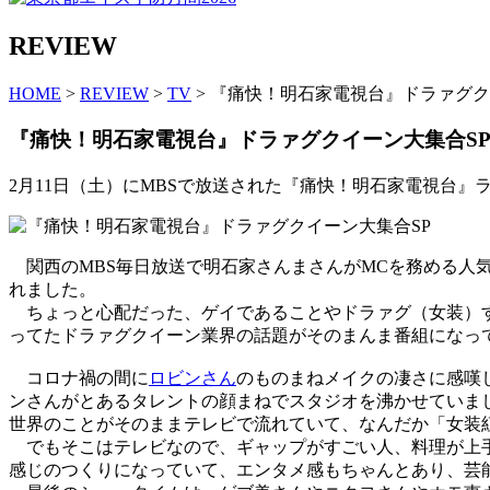
REVIEW
HOME
>
REVIEW
>
TV
> 『痛快！明石家電視台』ドラァグク
『痛快！明石家電視台』ドラァグクイーン大集合S
2月11日（土）にMBSで放送された『痛快！明石家電視台』
関西のMBS毎日放送で明石家さんまさんがMCを務める人気
れました。
ちょっと心配だった、ゲイであることやドラァグ（女装）す
ってたドラァグクイーン業界の話題がそのまんま番組になっ
コロナ禍の間に
ロビンさん
のものまねメイクの凄さに感嘆し
ンさんがとあるタレントの顔まねでスタジオを沸かせていま
世界のことがそのままテレビで流れていて、なんだか「女装紅白
でもそこはテレビなので、ギャップがすごい人、料理が上手
感じのつくりになっていて、エンタメ感もちゃんとあり、芸