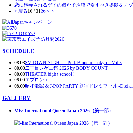
恋に翻弄されるゲイの愚かで滑稽で愛すべき姿態をオゾ
< 戻る
10 / 31
次へ >
SCHEDULE
08.08
SMTOWN NIGHT – Pink Blood in Tokyo – Vol.3
08.08
二丁目レゲエ祭 2026 by BODY COUNT
08.08
THEATER high↑ school ‼
08.09
エプロン＋
08.09
昭和歌謡 & J-POP PARTY 新宿ドレミファ丼 -Digital DJ
GALLERY
Miss International Queen Japan 2026（第一部）