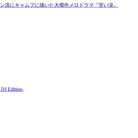
ン流にキャムプに描いた大傑作メロドラマ『苦い涙』
 Edition-