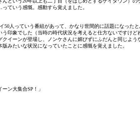
んという20年以上も二丁目（をはじめとするゲイタウン）の
…っていう感慨。感動すら覚えました。
ゲイ50人っていう番組があって、かなり世間的に話題になったと
いう印象でした（当時の時代状況を考えると仕方ないですけど
グクイーンが登場し、ノンケさんに媚びずにふだんと同じよう
本版みたいな状況になっていたことに感慨を覚えました。
イーン大集合SP！」