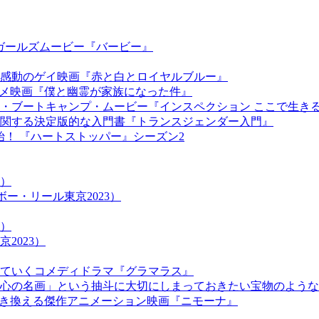
ガールズムービー『バービー』
感動のゲイ映画『赤と白とロイヤルブルー』
タメ映画『僕と幽霊が家族になった件』
・ブートキャンプ・ムービー『インスペクション ここで生き
関する決定版的な入門書『トランスジェンダー入門』
始！ 『ハートストッパー』シーズン2
3）
ンボー・リール東京2023）
3）
2023）
ていくコメディドラマ『グラマラス』
心の名画」という抽斗に大切にしまっておきたい宝物のような
書き換える傑作アニメーション映画『ニモーナ』