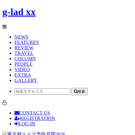
g-lad xx
NEWS
FEATURES
REVIEW
TRAVEL
COLUMN
PEOPLE
VIDEO
EXTRA
GALLERY
検索
CONTACT US
REGISTRATION
LOG IN