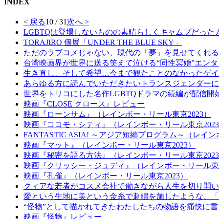
INDEX
< 戻る
10 / 31
次へ >
LGBTQは登場しないものの素晴らしくキャムプだった
TORAJIRO 個展「UNDER THE BLUE SKY」
ただのラブコメじゃない、現代の「夢」を見せてくれる
台湾映画界が世界に送る笑えて泣ける“同性冥婚”エン
生き直し、そして希望…今まで観たことのなかったゲイ
あらゆる方に読んでいただきたいトランスジェンダーに
世界をトリコにした名作LGBTQドラマの続編が配信開
映画『CLOSE クロース』レビュー
映画『ローンサム』（レインボー・リール東京2023）
映画『ココモ・シティ』（レインボー・リール東京202
FANTASTIC ASIA! ～アジア短編プログラム～（レイ
映画『マット』（レインボー・リール東京2023）
映画『秘密を語る方法』（レインボー・リール東京202
映画『クリッシー・ジュディ』（レインボー・リール東京
映画『孔雀』（レインボー・リール東京2023）
クィアな若者がコスメ会社で働きながら人生を切り開い
愛という生地に美という金糸で刺繍を施したような、「
“怪物”として描かれてきたわたしたちの物語を痛快に
映画『怪物』レビュー