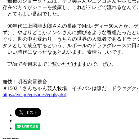
最後のショータイムは、ゲブ美さんやニクヨさんやホモ恵さ
存在の方々がショーを披露し、これがテレビで流れるなんて
とてもよい番組でした。
90年代に上岡龍太郎さんの番組でMr.レディー50人とか、
ず）、やはりどこかノンケさんに媚びるような番組だったと
ぐり、世の中も変わり、うちらの世界の人気者であるドラァ
タメとして成立するという、ルポールのドラァグレースの日
いい時代になったなぁと思います。素晴らしいです。
TVerで今週末までご覧いただけますので、ぜひ。
痛快！明石家電視台
＃1502「さんちゃん芸人牧場 イチバンは誰だ ドラァグク
https://tver.jp/episodes/epqlsyrkrl