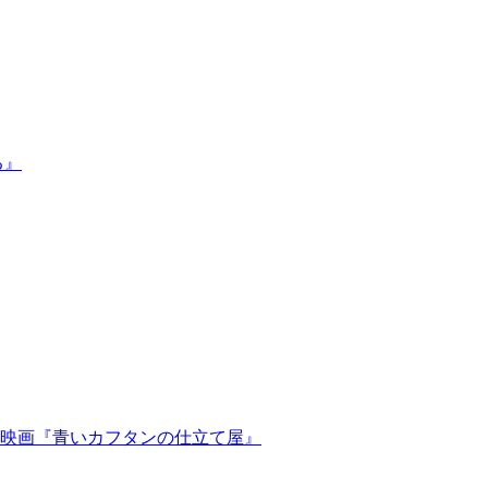
る』
映画『青いカフタンの仕立て屋』