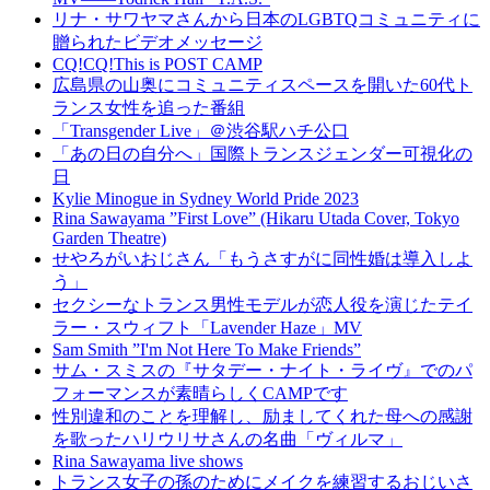
リナ・サワヤマさんから日本のLGBTQコミュニティに
贈られたビデオメッセージ
CQ!CQ!This is POST CAMP
広島県の山奥にコミュニティスペースを開いた60代ト
ランス女性を追った番組
「Transgender Live」＠渋谷駅ハチ公口
「あの日の自分へ」国際トランスジェンダー可視化の
日
Kylie Minogue in Sydney World Pride 2023
Rina Sawayama ”First Love” (Hikaru Utada Cover, Tokyo
Garden Theatre)
せやろがいおじさん「もうさすがに同性婚は導入しよ
う」
セクシーなトランス男性モデルが恋人役を演じたテイ
ラー・スウィフト「Lavender Haze」MV
Sam Smith ”I'm Not Here To Make Friends”
サム・スミスの『サタデー・ナイト・ライヴ』でのパ
フォーマンスが素晴らしくCAMPです
性別違和のことを理解し、励ましてくれた母への感謝
を歌ったハリウリサさんの名曲「ヴィルマ」
Rina Sawayama live shows
トランス女子の孫のためにメイクを練習するおじいさ