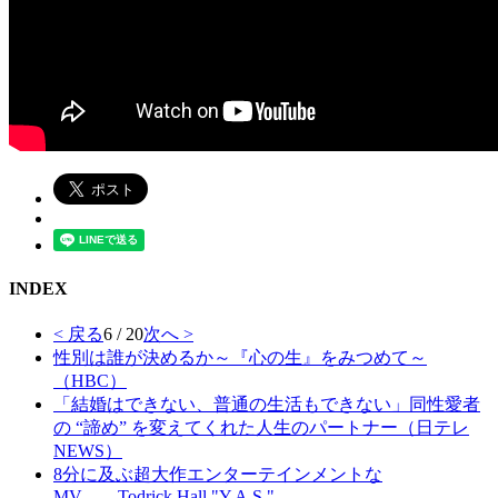
INDEX
< 戻る
6 / 20
次へ >
性別は誰が決めるか～『心の生』をみつめて～
（HBC）
「結婚はできない、普通の生活もできない」同性愛者
の “諦め” を変えてくれた人生のパートナー（日テレ
NEWS）
8分に及ぶ超大作エンターテインメントな
MV――Todrick Hall "Y.A.S."