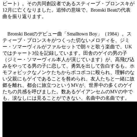
ビート）。その共同創設者であるスティーブ・ブロンスキが
12月に亡くなりました。追悼の意味で、Bronski Beatの代表
曲を振り返ります。
Bronski Beatのデビュー曲「Smalltown Boy」（1984）。ス
ティーブ・ブロンスキがつくった切ないメロディを、ジミ
ー・ソマーヴィルがファルセットで朗々と歌う楽曲で、UK
ではチャート3位を記録しています。田舎のゲイの男の子
（ジミー・ソマーヴィル本人が演じています）が、高飛び込
みをやってる男の子に恋して、勇気を出して告白するも、ホ
モフォビックなノンケたちからボコボコに殴られ、理解のな
い父親にもゲイであることを咎められ、友人たちと一緒に故
郷を離れ、都会に旅立つというMVが、世界中の多くのゲイ
たちの共感を呼びました。数あるゲイアンセムのMVの中で
も、涙なしには見ることができない、名曲中の名曲です。