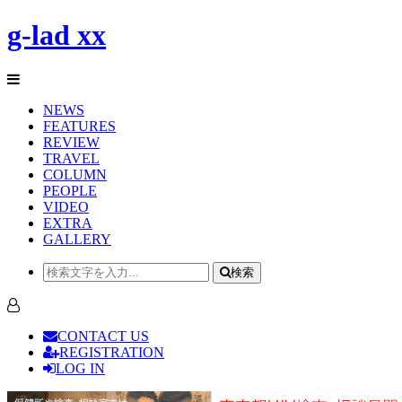
g-lad xx
NEWS
FEATURES
REVIEW
TRAVEL
COLUMN
PEOPLE
VIDEO
EXTRA
GALLERY
検索
CONTACT US
REGISTRATION
LOG IN