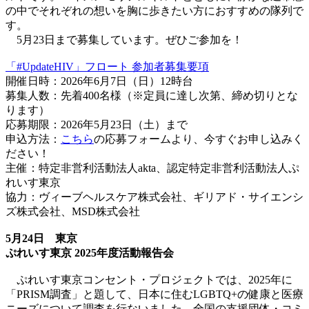
の中でそれぞれの想いを胸に歩きたい方におすすめの隊列で
す。
5月23日まで募集しています。ぜひご参加を！
「#UpdateHIV」フロート 参加者募集要項
開催日時：2026年6月7日（日）12時台
募集人数：先着400名様（※定員に達し次第、締め切りとな
ります）
応募期限：2026年5月23日（土）まで
申込方法：
こちら
の応募フォームより、今すぐお申し込みく
ださい！
主催：特定非営利活動法人akta、認定特定非営利活動法人ぷ
れいす東京
協力：ヴィーブヘルスケア株式会社、ギリアド・サイエンシ
ズ株式会社、MSD株式会社
5月24日 東京
ぷれいす東京 2025年度活動報告会
ぷれいす東京コンセント・プロジェクトでは、2025年に
「PRISM調査」と題して、日本に住むLGBTQ+の健康と医療
ニーズについて調査を行ないました。全国の支援団体・コミ