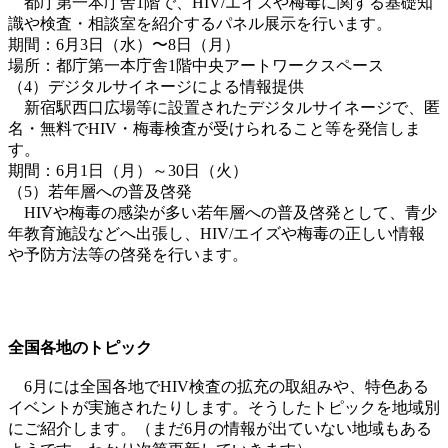
都庁第一本庁舎1階で、HIV/エイズや梅毒に関する基礎知
識や検査・相談室を紹介するパネル展示を行います。
期間：6月3日（水）〜8日（月）
場所：都庁第一本庁舎1階中央アートワークスペース
（4）デジタルサイネージによる情報提供
新宿駅西口広場等に設置されたデジタルサイネージで、匿
名・無料でHIV・梅毒検査が受けられること等を発信しま
す。
期間：6月1日（月）～30日（火）
（5）若年層への普及啓発
HIVや梅毒の感染が多い若年層への普及啓発として、青少
年教育施設などへ出張し、HIV/エイズや梅毒の正しい情報
や予防方法等の啓発を行います。
全国各地のトピック
6月には全国各地でHIV検査の拡充の取組みや、特色ある
イベントが実施されたりします。そうしたトピックを地域別
にご紹介します。（まだ6月の情報が出ていない地域もある