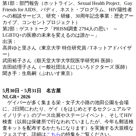
第1部：部門報告（ホットライン、Sexual Health Project、Gay
Friends for AIDS、バディ、ネスト・プログラム、HIV陽性者
への相談サービス、研究・研修、30周年記念事業：歴史アー
カイブ、コンセントプロジェクト）
第2部：ゲストトーク「PRISM調査 2794人の思い ～
LGBTQ+の医療の未来を変えるのは誰か～」
出演：
高井ゆと里さん（東京大学 特任研究員 / Tネットアドバイザ
ー）
武田裕子さん（順天堂大学大学院医学研究科 医師）
吉田絵理子さん（一般社団法人にじいろドクターズ 医師）
聞き手：生島嗣（ぷれいす東京）
5月30日・5月31日 名古屋
NLGR+ 2026
ゲイバーが多く集まる栄・女子大小路の池田公園を会場
に、2日間にわたり、ゲイ（をはじめとするセクシュアルマ
イノリティ）のブース出展やステージイベント、そしてHIV
検査（以前は保健所で行なわれていましたが、今年も郵送検
査キットを配布するかたちになります）を実施する大規模な
フェスです。詳細は
こちら
の特集をご覧ください。