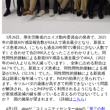
3月26日、厚生労働省のエイズ動向委員会の発表で、2025
年の新規HIV感染報告数が624人で過去最少となり、新規エ
イズ患者266人（こちらも過去20年間で2番目に少ない人数で
す）と合わせて合計890人となったことがわかりました。同
性間性的接触による新規HIV感染も過去最少で404人（2022
年の443人よりも39人減っています）、全体に占める割合は
64.7％でした。新規エイズ患者は、同性間性的接触による感
染が139人（52.3％）でした。同性間性的接触による新規感
染は顕著に毎年減っています。PrEPの効果だと見られてい
ます。今ツルバダの薬価が高すぎて利用できないという問題
が解決され、もっとPrEPが広く利用されるようになること
が新規感染減の鍵を握っていると言えるのではないでしょう
か？ 国の施策が望まれます。（詳細は
こちら
）
4月1日、aktaが「コミュニティセンターaktaの「
第三の創