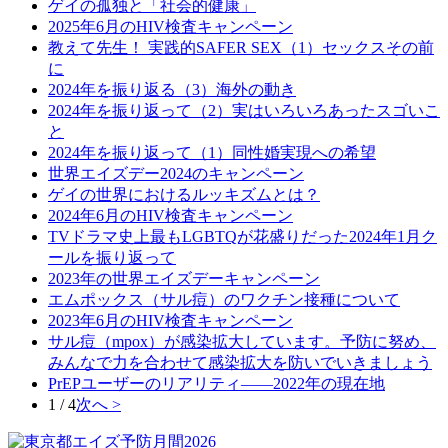
ゲイの孤独と「社会的健康」
2025年6月のHIV検査キャンペーン
教えて先生！ 実践的SAFER SEX（1）セックスその前
に
2024年を振り返る（3）海外の動き
2024年を振り返って（2）実はいろいろあったスゴいこ
と
2024年を振り返って（1）同性婚実現への希望
世界エイズデー2024のキャンペーン
ゲイの世界におけるルッキズムとは？
2024年6月のHIV検査キャンペーン
TVドラマ史上最もLGBTQが花盛りだった2024年1月ク
ールを振り返って
2023年の世界エイズデーキャンペーン
エムポックス（サル痘）のワクチン接種について
2023年6月のHIV検査キャンペーン
サル痘（mpox）が感染拡大しています。予防に努め、
みんなで力を合わせて感染拡大を防いでいきましょう
PrEPユーザーのリアリティ――2022年の現在地
1 / 4
次へ >