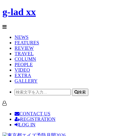
g-lad xx
NEWS
FEATURES
REVIEW
TRAVEL
COLUMN
PEOPLE
VIDEO
EXTRA
GALLERY
検索
CONTACT US
REGISTRATION
LOG IN