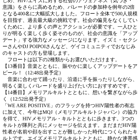
じめ、HIV/エイズに対する社会のアウェアネス（気づき・
意識）をさらに高めるため、パレードの参加枠を例年の2倍
となる400名に大幅拡大しました。フロート全体で500人規模
を目指す、過去最大級の挑戦です。社会の偏見をなくしてい
くために、より多くの声とアクションが必要です。一人ひと
りが明るく楽しく歩く姿そのものが、社会の意識を「アップ
デート」する強力なメッセージになります。イズミ・セクシ
ーさんやDJ POIPOIさんなど、ゲイコミュニティでおなじみ
のキャストの方も登場します。
フロートは以下の2種類からお選びいただけます。
【13番目】音楽とともに、賑やかに楽しくアップデートをア
ピール！（12:48出発予定）
音楽に合わせて踊ったり、沿道に手を振ったりしながら、
明るく楽しくパレードを盛り上げたい方におすすめです。
【14番目】メモリアルキルトとともに、想いを繋ぎながら歩
く（12:52出発予定）
「WE ARE POSITIVE」のフラッグを持つHIV陽性者の有志
に加えて、今年はMQJ（メモリアルキルトジャパン）の協力
を得て、HIVメモリアル・キルトとともに歩きます。3つの
キルトが隊列と共にメッセージを伝えます。まだまだHIV陽
性者が名前や顔を出すことが難しかった時代につくられたキ
ルトです。エイズメモリアルキルトとともに、静かな連帯感