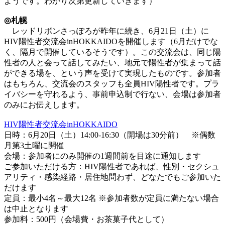
ようです。わかり次第更新していきます）
◎札幌
レッドリボンさっぽろが昨年に続き、6月21日（土）に
HIV陽性者交流会inHOKKAIDOを開催します（6月だけでな
く、隔月で開催しているそうです）。この交流会は、同じ陽
性者の人と会って話してみたい、地元で陽性者が集まって話
ができる場を、という声を受けて実現したものです。参加者
はもちろん、交流会のスタッフも全員HIV陽性者です。プラ
イバシーを守れるよう、事前申込制で行ない、会場は参加者
のみにお伝えします。
HIV陽性者交流会inHOKKAIDO
日時：6月20日（土）14:00-16:30（開場は30分前） ※偶数
月第3土曜に開催
会場：参加者にのみ開催の1週間前を目途に通知します
ご参加いただける方：HIV陽性者であれば、性別・セクシュ
アリティ・感染経路・居住地問わず、どなたでもご参加いた
だけます
定員：最小4名～最大12名 ※参加者数が定員に満たない場合
は中止となります
参加料：500円（会場費・お茶菓子代として）