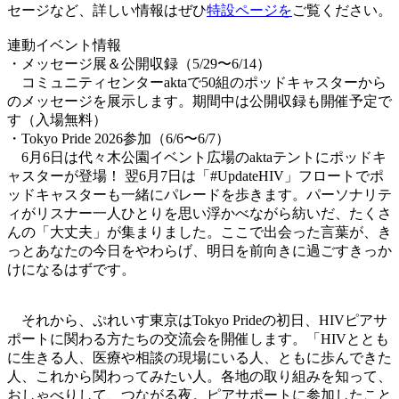
セージなど、詳しい情報はぜひ
特設ページを
ご覧ください。
連動イベント情報
・メッセージ展＆公開収録（5/29〜6/14）
コミュニティセンターaktaで50組のポッドキャスターから
のメッセージを展示します。期間中は公開収録も開催予定で
す（入場無料）
・Tokyo Pride 2026参加（6/6〜6/7）
6月6日は代々木公園イベント広場のaktaテントにポッドキ
ャスターが登場！ 翌6月7日は「#UpdateHIV」フロートでポ
ッドキャスターも一緒にパレードを歩きます。パーソナリテ
ィがリスナー一人ひとりを思い浮かべながら紡いだ、たくさ
んの「大丈夫」が集まりました。ここで出会った言葉が、き
っとあなたの今日をやわらげ、明日を前向きに過ごすきっか
けになるはずです。
それから、ぷれいす東京はTokyo Prideの初日、HIVピアサ
ポートに関わる方たちの交流会を開催します。「HIVととも
に生きる人、医療や相談の現場にいる人、ともに歩んできた
人、これから関わってみたい人。各地の取り組みを知って、
おしゃべりして、つながる夜。ピアサポートに参加したこと