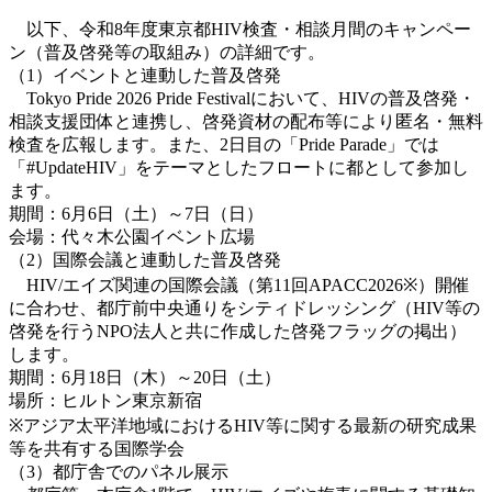
以下、令和8年度東京都HIV検査・相談月間のキャンペー
ン（普及啓発等の取組み）の詳細です。
（1）イベントと連動した普及啓発
Tokyo Pride 2026 Pride Festivalにおいて、HIVの普及啓発・
相談支援団体と連携し、啓発資材の配布等により匿名・無料
検査を広報します。また、2日目の「Pride Parade」では
「#UpdateHIV」をテーマとしたフロートに都として参加し
ます。
期間：6月6日（土）～7日（日）
会場：代々木公園イベント広場
（2）国際会議と連動した普及啓発
HIV/エイズ関連の国際会議（第11回APACC2026※）開催
に合わせ、都庁前中央通りをシティドレッシング（HIV等の
啓発を行うNPO法人と共に作成した啓発フラッグの掲出）
します。
期間：6月18日（木）～20日（土）
場所：ヒルトン東京新宿
※アジア太平洋地域におけるHIV等に関する最新の研究成果
等を共有する国際学会
（3）都庁舎でのパネル展示