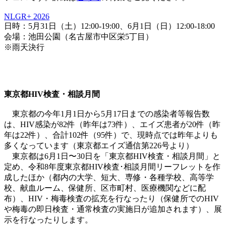
NLGR+ 2026
日時：5月31日（土）12:00-19:00、6月1日（日）12:00-18:00
会場：池田公園（名古屋市中区栄5丁目）
※雨天決行
東京都HIV検査・相談月間
東京都の今年1月1日から5月17日までの感染者等報告数
は、HIV感染が82件（昨年は73件）、エイズ患者が20件（昨
年は22件）、合計102件（95件）で、現時点では昨年よりも
多くなっています（東京都エイズ通信第226号より）
東京都は6月1日〜30日を「東京都HIV検査・相談月間」と
定め、令和8年度東京都HIV検査･相談月間リーフレットを作
成したほか（都内の大学、短大、専修・各種学校、高等学
校、献血ルーム、保健所、区市町村、医療機関などに配
布）、HIV・梅毒検査の拡充を行なったり（保健所でのHIV
や梅毒の即日検査・通常検査の実施日が追加されます）、展
示を行なったりします。