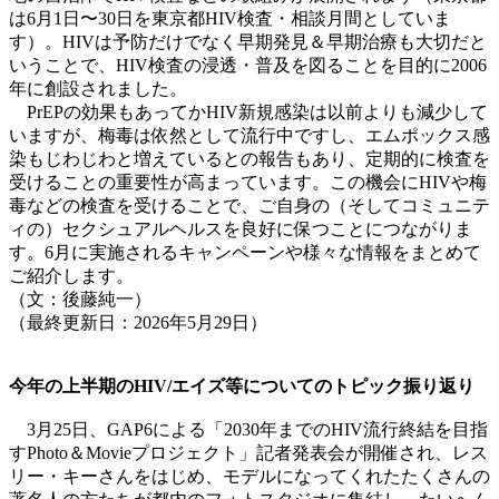
は6月1日〜30日を東京都HIV検査・相談月間としていま
す）。HIVは予防だけでなく早期発見＆早期治療も大切だと
いうことで、HIV検査の浸透・普及を図ることを目的に2006
年に創設されました。
PrEPの効果もあってかHIV新規感染は以前よりも減少して
いますが、梅毒は依然として流行中ですし、エムポックス感
染もじわじわと増えているとの報告もあり、定期的に検査を
受けることの重要性が高まっています。この機会にHIVや梅
毒などの検査を受けることで、ご自身の（そしてコミュニテ
ィの）セクシュアルヘルスを良好に保つことにつながりま
す。6月に実施されるキャンペーンや様々な情報をまとめて
ご紹介します。
（文：後藤純一）
（最終更新日：2026年5月29日）
今年の上半期のHIV/エイズ等についてのトピック振り返り
3月25日、GAP6による「2030年までのHIV流行終結を目指
すPhoto＆Movieプロジェクト」記者発表会が開催され、レス
リー・キーさんをはじめ、モデルになってくれたたくさんの