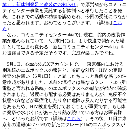
業」：新体制発足と改装のお知らせ
」で厚労省からコミュニ
ティセンター事業を受託する新体制へと移行したことを発
表。これまでの活動の功績を認められ、今回の受託につなが
ったと思われます。おめでとうございます。（詳細は
こち
ら
）
なお、コミュニティセンターaktaでは現在、館内の改装作
業が進められていて、5月末日には、より快適で開かれた場
所として生まれ変わる「新生コミュニティセンターakta」を
お披露目できる予定だそうです。完成が楽しみですね。
5月1日、aktaの公式Xアカウントで、「東京都内における
別系統のエムポックスの報告と、冷静な対応・HIV の定期
検査のお願い【5月1日】」と題したちょっと異例な感じの注
意喚起がありました。以前の流行とは異なるクレード1b（強
毒型と言われる系統）のエムポックスへの感染が都内で確認
されました、過度に心配する必要はありませんが、免疫不全
状態の方などが重症化したり命に危険が及んだりする可能性
もあるため、HIV検査を受けておくことが重要です、もし体
に発疹や水ぶくれがあったり熱が続いている方はお医者様
へ、といったお話です（詳細は
こちら
）。その後、11日に東
京都の週報(4/27～5/3)で新たにクレード1bのエムポックスが