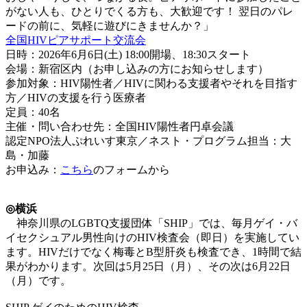
がない人も、ひとりでくる方も、大歓迎です！ 翌日のパレ
ードの前に、気軽に遊びにきませんか？」
全国HIVピアサポート交流会
日時：2026年6月6日(土) 18:00開場、18:30スタート
会場：新宿区内（お申し込みの方にお知らせします）
参加対象：HIV陽性者／HIVに関わる支援者やそれを目指す
方／HIVの支援を行う医療者
定員：40名
主催・問い合わせ先：全国HIV陽性者円卓会議
認定NPO法人ぷれいす東京／ネスト・プログラム担当：大
島・加藤
お申込み：
こちら
のフォームから
◎横浜
神奈川県のLGBTQ支援団体「SHIP」では、毎月ゲイ・バ
イセクシュアル男性向けのHIV検査会（即日）を実施してい
ます。HIVだけでなく梅毒とB型肝炎も検査でき、1時間で結
果がわかります。次回は5月25日（月）、その次は6月22日
（月）です。