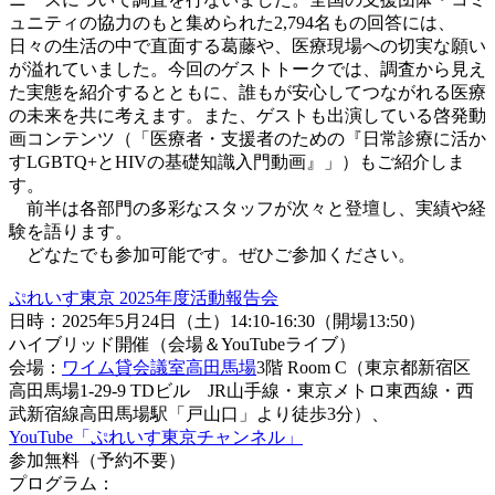
ュニティの協力のもと集められた2,794名もの回答には、
日々の生活の中で直面する葛藤や、医療現場への切実な願い
が溢れていました。今回のゲストトークでは、調査から見え
た実態を紹介するとともに、誰もが安心してつながれる医療
の未来を共に考えます。また、ゲストも出演している啓発動
画コンテンツ（「医療者・支援者のための『日常診療に活か
すLGBTQ+とHIVの基礎知識入門動画』」）もご紹介しま
す。
前半は各部門の多彩なスタッフが次々と登壇し、実績や経
験を語ります。
どなたでも参加可能です。ぜひご参加ください。
ぷれいす東京 2025年度活動報告会
日時：2025年5月24日（土）14:10-16:30（開場13:50）
ハイブリッド開催（会場＆YouTubeライブ）
会場：
ワイム貸会議室高田馬場
3階 Room C（東京都新宿区
高田馬場1-29-9 TDビル JR山手線・東京メトロ東西線・西
武新宿線高田馬場駅「戸山口」より徒歩3分）、
YouTube「ぷれいす東京チャンネル」
参加無料（予約不要）
プログラム：