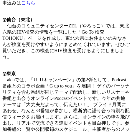
申込みは
こちら
◎仙台（東北）
仙台のコミュニティセンターZEL（やろっこ）では、東北
六県のHIV検査の情報を一覧にした「Go To 検査
TOHOKU」ページを作成し、東北六県にお住まいのみなさ
んが検査を受けやすいようにまとめてくれています。ぜひご
覧いただき、この機会にHIV検査を受けるようにしましょ
う。
◎東京
aktaでは、「U=Uキャンペーン」の第2弾として、Podcast
番組とのコラボ企画「G up to you」を展開！ ゲイのパーソナ
リティを含む番組が同じテーマで配信し、新しいリスナーや
番組と出会うオンラインPodcastイベントです。今年の共通
テーマは「大丈夫だよって、伝えたい！」 プライド月間に
あわせ、なんと33番組が参加し、横断的に語り合う特別な配
信ウィークをお届けします。さらに、オンラインの枠を飛び
出し、リアルで交流できる連動イベントも目白押しです。参
加番組の一覧や公開収録のスケジュール、主催者からのメッ