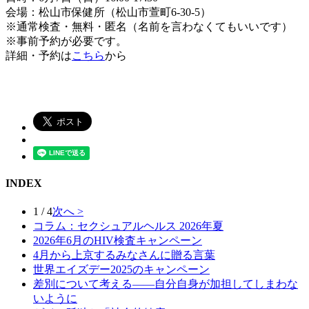
会場：松山市保健所（松山市萱町6-30-5）
※通常検査・無料・匿名（名前を言わなくてもいいです）
※事前予約が必要です。
詳細・予約は
こちら
から
INDEX
1 / 4
次へ >
コラム：セクシュアルヘルス 2026年夏
2026年6月のHIV検査キャンペーン
4月から上京するみなさんに贈る言葉
世界エイズデー2025のキャンペーン
差別について考える――自分自身が加担してしまわな
いように