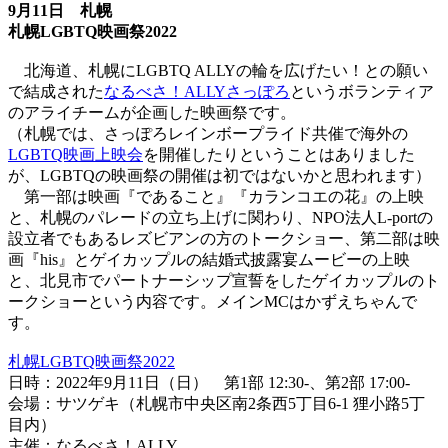
9月11日 札幌
札幌LGBTQ映画祭2022
北海道、札幌にLGBTQ ALLYの輪を広げたい！との願い
で結成された
なるべさ！ALLYさっぽろ
というボランティア
のアライチームが企画した映画祭です。
（札幌では、さっぽろレインボープライド共催で海外の
LGBTQ映画上映会
を開催したりということはありました
が、LGBTQの映画祭の開催は初ではないかと思われます）
第一部は映画『であること』『カランコエの花』の上映
と、札幌のパレードの立ち上げに関わり、NPO法人L-portの
設立者でもあるレズビアンの方のトークショー、第二部は映
画『his』とゲイカップルの結婚式披露宴ムービーの上映
と、北見市でパートナーシップ宣誓をしたゲイカップルのト
ークショーという内容です。メインMCはかずえちゃんで
す。
札幌LGBTQ映画祭2022
日時：2022年9月11日（日） 第1部 12:30-、第2部 17:00-
会場：サツゲキ（札幌市中央区南2条西5丁目6-1 狸小路5丁
目内）
主催：なるべさ！ALLY