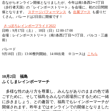
念ながらオンライン開催となりましたが、今年は南1条西2〜3丁目
（歩行者天国）の「レインボーストリート」を会場に、初の2日間開
催となります。
ステージパフォーマンス
も
出展ブース
も盛りだ
くさん。パレードは2日目に開催です！
さっぽろレインボープライド2022
日時：9月17日（土）、18日（日）12:00-17:00
会場：レインボーストリート（南1条西2丁目〜3丁目、パルコ・三越
前）
パレード
9月18日（日）13:00整列開始、14:00出発 ※コースは
こちら
10月2日 福島
ふくしまレインボーマーチ
多様な性のあり方を尊重し、みんながありのままの色で過
ごすために、そして福島をみんなの居場所にするために一緒
に歩きましょう、との趣旨で、福島でもレインボーマーチが
開催されます。昨年まではオンラインでの開催となりました