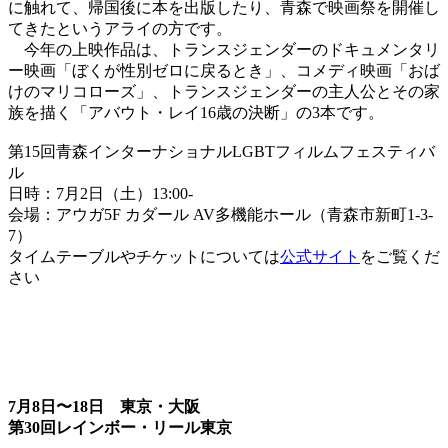
に触れて、帰国後に本を出版したり、青森で映画祭を開催し
てきたというアライの方です。
今年の上映作品は、トランスジェンダーのドキュメンタリ
ー映画「ぼくが性別ゼロに戻るとき」、コメディ映画「おば
けのマリコローズ」、トランスジェンダーの主人公とその家
族を描く「アバウト・レイ16歳の決断」の3本です。
第15回青森インターナショナルLGBTフィルムフェスティバ
ル
日時：7月2日（土）13:00-
会場：アウガ5F カダール AV多機能ホール（青森市新町1-3-
7）
タイムテーブルやチケットについては
公式サイト
をご覧くだ
さい
7月8日〜18日 東京・大阪
第30回レインボー・リール東京