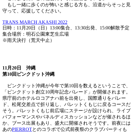
もし一緒に歩くのが怖いと感じる方も、沿道からそっと見
守って、応援してください。
TRANS MARCH AKASHI 2022
日時：11月20日（日）13:00集合、13:30出発、15:00解散予定
集合場所：明石公園東芝生広場
※雨天決行（荒天中止）
11月20日 沖縄
第10回ピンクドット沖縄
ピンクドット沖縄が今年で第10回を数えるということで、
「ピンクドット創立10周年記念パレード」が開催されます。
県庁前のホテルロコアナハ前を出発し、国際通りをパレー
ド、松尾交差点で折り返し、パレットくもじに戻るコースだ
そう。パレットくもじ前広場にステージが設けられ、ライブ
パフォーマンスやパネルディスカッションなどが催されるほ
か、ブース出展もあり、盛大に開催されそうです。前夜には
あの
PIERROT
とのコラボで公式前夜祭のクラブパーティも