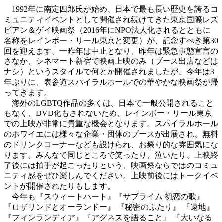
1992年に南定四郎氏が始め、日本で最も長い歴史を誇るコ
ミュニティイベントとして開催され続けてきた東京国際レズ
ビアン＆ゲイ映画祭（2016年にNPO法人化されるとともに
名称をレインボー・リール東京と変更）が、記念すべき第30
回を迎えます。一昨年は中止となり、昨年は緊急事態宣言の
さなか、シネマート新宿で映画上映のみ（ブース出店などは
ナシ）というスタイルで何とか開催されましたが、今年は3
年ぶりに、表参道スパイラルホールでの華やかな映画祭が帰
ってきます。
海外のLGBTQ作品の多くは、日本で一般公開されること
もなく、DVD化もされないため、レインボー・リール東京
での上映が非常に貴重な機会となります。スパイラルホール
のホワイエには様々な企業・団体のブースが出展され、無料
のドリンクコーナーなども設けられ、お祭り的な雰囲気にな
ります。みんなで同じところで笑ったり、泣いたり、上映終
了後には拍手が起こったりという、映画祭ならではのコミュ
ニティ感をぜひ楽しんでください。上映前後にはトークイベ
ントが開催されたりもします。
今年も『スウィートハート』『サブライム 初恋の歌』
『ロザリンドとオーランドー』 『秘密のふたり』 『遠地』
『フィンランディア』『アグネスを語ること』 『大いなる