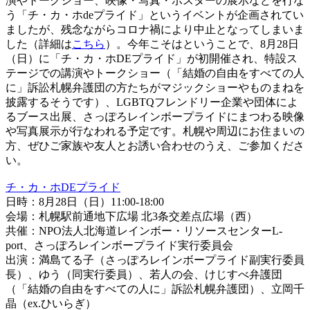
演やトークショー、映像・写真・ポスターの展示などを行な
う「チ・カ・ホdeプライド」というイベントが企画されてい
ましたが、残念ながらコロナ禍により中止となってしまいま
した（詳細は
こちら
）。今年こそはということで、8月28日
（日）に「チ・カ・ホDEプライド」が初開催され、特設ス
テージでの講演やトークショー（「結婚の自由をすべての人
に」訴訟札幌弁護団の方たちがマジックショーやものまねを
披露するそうです）、LGBTQフレンドリー企業や団体によ
るブース出展、さっぽろレインボープライドにまつわる映像
や写真展示が行なわれる予定です。札幌や周辺にお住まいの
方、ぜひご家族や友人とお誘い合わせのうえ、ご参加くださ
い。
チ・カ・ホDEプライド
日時：8月28日（日）11:00-18:00
会場：札幌駅前通地下広場 北3条交差点広場（西）
共催：NPO法人北海道レインボー・リソースセンターL-
port、さっぽろレインボープライド実行委員会
出演：満島てる子（さっぽろレインボープライド副実行委員
長）、ゆう（同実行委員）、若人の会、けじすべ弁護団
（「結婚の自由をすべての人に」訴訟札幌弁護団）、立岡千
晶（ex.ひいらぎ）