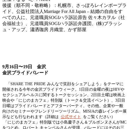
後援（順不同・敬称略）：札幌市、さっぽろレインボープラ
イド、公益社団法人Marriage For All Japan – 結婚の自由をす
べての人に、元道職員SOGIハラ訴訟原告 佐々木カヲル（社
会福祉士）、元道職員SOGIハラ訴訟弁護団、(株)ブラッシ
ュ・アップ、瀟洒珈房 月織堂、かず部屋
9月16日〜19日 金沢
金沢プライドパレード
「SHARE THE PRIDE みんなで笑顔をシェアしよう」をテーマに
開催される今年の金沢プライドウィーク。1日目の金曜の夜はHIVや
セクシュアルヘルスに関するトークセッション、2日目土曜は映画上
映会や「にじのまカフェ」特別版（トーク＆交流イベント）、3日目
日曜はプライドパレードとアフターパーティ、その他、企業や一般
向けのセミナーやフレンドリーツーリズム、MISIAの森レインボー展
示なども行なわれます（詳細は
公式サイト
をご覧ください）
「にじのまカフェ」特別版では小島慶子さん＆ブルボンヌさんがMC
をつとめ、ロバート キャンベルさんが登壇、パレードにはそのお三