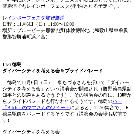
智勝浦でもレインボーフェスタが開催される予定です。
レインボーフェスタ那智勝浦
日程：11月6日（日）11:00〜16:00
場所：ブルービーチ那智 熊野体験博跡地（和歌山県東牟婁
郡那智勝浦町浜ノ宮）
11/6 徳島
ダイバーシティを考える会＆プライドパレード
徳島で11月6日（日）、東ちづるさんを招いて「ダイバー
シティを考える会」という講演会が開催され（勝野徳島県副
知事との対談もあるそうです）、その講演会の前に、13時か
らプライドパレードも行なわれるそうです。徳島の
バー
「Bitch」のママさんのツイート
によると、12:50集合で、JR
徳島駅前をパレードするそうです（講演会の会場も駅前で
す）
ダイバーシティを考える会