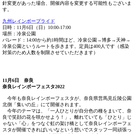
針変更があった場合、開催内容を変更する可能性もございま
す。
九州レインボープライド
日時：11月6日（日）10:00-17:00
場所：冷泉公園
パレード：14:00から約1時間ほど、冷泉公園→博多→天神→
冷泉公園というルートを歩きます。定員は400人です（感染
対策のため人数を制限させていただきます）
11月6日 奈良
奈良レインボーフェスタ2022
今年も奈良レインボーフェスタが、奈良県営馬見丘陵公園
北側「集いの丘」にて開催されます。
今年のテーマは、「一人ひとりが自分色の種をまいて、奈
良で笑顔の花を咲かせよう！」。離れていても「ひとり」じ
ゃない「心」をつなぐ虹の架け橋として奈良レインボーフェ
スタが開催できればいいなという想いでスタッフ一同頑張っ