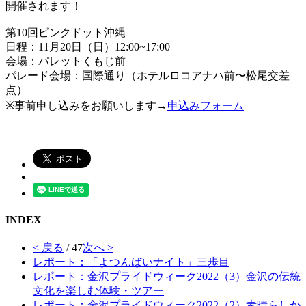
開催されます！
第10回ピンクドット沖縄
日程：11月20日（日）12:00~17:00
会場：パレットくもじ前
パレード会場：国際通り（ホテルロコアナハ前〜松尾交差
点）
※事前申し込みをお願いします→
申込みフォーム
INDEX
< 戻る
/ 47
次へ >
レポート：「よつんばいナイト」三歩目
レポート：金沢プライドウィーク2022（3）金沢の伝統
文化を楽しむ体験・ツアー
レポート：金沢プライドウィーク2022（2）素晴らしか