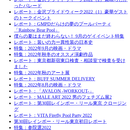
ったパレード
レポート：金沢プライドウィーク2022（1）豪華ゲスト
のトークイベント
レポート：GMPDだらけの夢のプールパーティ
「Rainbow Bear Pool」
僕らの夏はまだ終わらない！ 9月のゲイイベント特集
レポート：装いの力ー異性装の日本史
特集：2022年9月の映画・ドラマ
特集：2022年秋冬のオススメ演劇作品
レポート：東京都新宿東口検査・相談室で検査を受け
ました
特集：2022年秋のアート展
レポート：BUFF SUMMER DELIVERY
特集：2022年8月の映画・ドラマ
レポート：「AVALON -WORKOUT-」
レポート：MALE ART 2022 男のフェチズム展2
レポート：第30回レインボー・リール東京 クロージン
グ
レポート：VITA Firefly Pool Party 2022
第30回レインボー・リール東京初日レポート
特集：参院選2022