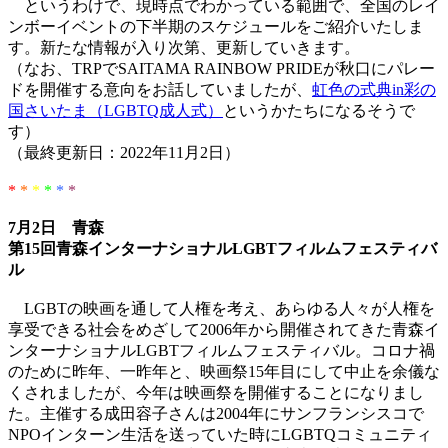
というわけで、現時点でわかっている範囲で、全国のレイ
ンボーイベントの下半期のスケジュールをご紹介いたしま
す。新たな情報が入り次第、更新していきます。
（なお、TRPでSAITAMA RAINBOW PRIDEが秋口にパレー
ドを開催する意向をお話していましたが、
虹色の式典in彩の
国さいたま（LGBTQ成人式）
というかたちになるそうで
す）
（最終更新日：2022年11月2日）
*
*
*
*
*
*
7月2日 青森
第15回青森インターナショナルLGBTフィルムフェスティバ
ル
LGBTの映画を通して人権を考え、あらゆる人々が人権を
享受できる社会をめざして2006年から開催されてきた青森イ
ンターナショナルLGBTフィルムフェスティバル。コロナ禍
のために昨年、一昨年と、映画祭15年目にして中止を余儀な
くされましたが、今年は映画祭を開催することになりまし
た。主催する成田容子さんは2004年にサンフランシスコで
NPOインターン生活を送っていた時にLGBTQコミュニティ