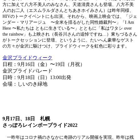
方に加えて八方不美人のみなさん、天道清貴さんも登場、八方不美
人のお二人（エスムラルダさんとちあきホイみさん）は昨年同様、
HIVのトークイベントにも出演、それから、映画上映会では、「ジェ
ンダー・マリアージュ 〜全米を揺るがした同性婚裁判〜」「I Am
Here 〜私たちは ともに生きている〜」とともに「私はワタシ over
the rainbow」も上映され（長谷川さんの追悼ですね…）東ちづるさん
がトークセッションに登壇、というように、たいへん豪華なゲスト
の方々が金沢に駆けつけ、プライドウィークを虹色に彩ります。
金沢プライドウィーク
日程：9月16日（金）〜19日（月祝）
金沢プライドパレード
日時：9月18日（日）13:00出発
会場：しいのき緑地
9月17日、18日 札幌
さっぽろレインボープライド2022
一昨年はコロナ禍のさなかに奇跡のリアル開催を実現、昨年は残