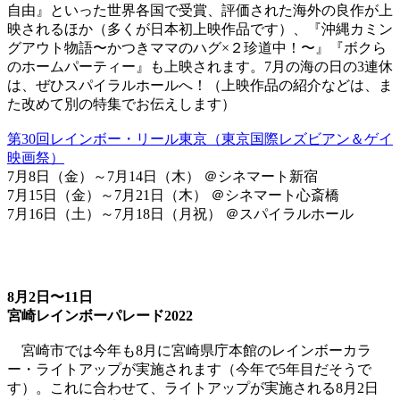
自由』といった世界各国で受賞、評価された海外の良作が上
映されるほか（多くが日本初上映作品です）、『沖縄カミン
グアウト物語〜かつきママのハグ×２珍道中！〜』『ボクら
のホームパーティー』も上映されます。7月の海の日の3連休
は、ぜひスパイラルホールへ！（上映作品の紹介などは、ま
た改めて別の特集でお伝えします）
第30回レインボー・リール東京（東京国際レズビアン＆ゲイ
映画祭）
7月8日（金）～7月14日（木） ＠シネマート新宿
7月15日（金）～7月21日（木） ＠シネマート心斎橋
7月16日（土）～7月18日（月祝） ＠スパイラルホール
8月2日〜11日
宮崎レインボーパレード2022
宮崎市では今年も8月に宮崎県庁本館のレインボーカラ
ー・ライトアップが実施されます（今年で5年目だそうで
す）。これに合わせて、ライトアップが実施される8月2日