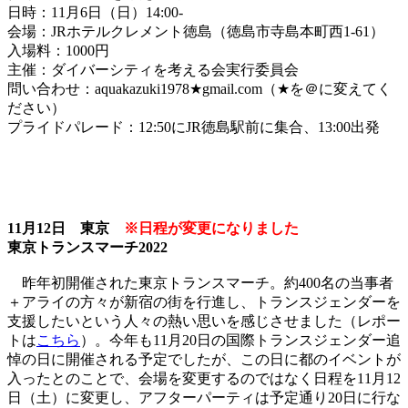
日時：11月6日（日）14:00-
会場：JRホテルクレメント徳島（徳島市寺島本町西1-61）
入場料：1000円
主催：ダイバーシティを考える会実行委員会
問い合わせ：aquakazuki1978★gmail.com（★を＠に変えてく
ださい）
プライドパレード：12:50にJR徳島駅前に集合、13:00出発
11月12日 東京
※日程が変更になりました
東京トランスマーチ2022
昨年初開催された東京トランスマーチ。約400名の当事者
＋アライの方々が新宿の街を行進し、トランスジェンダーを
支援したいという人々の熱い思いを感じさせました（レポー
トは
こちら
）。今年も11月20日の国際トランスジェンダー追
悼の日に開催される予定でしたが、この日に都のイベントが
入ったとのことで、会場を変更するのではなく日程を11月12
日（土）に変更し、アフターパーティは予定通り20日に行な