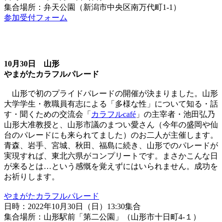
集合場所：弁天公園（新潟市中央区南万代町1-1）
参加受付フォーム
10月30日 山形
やまがたカラフルパレード
山形で初のプライドパレードの開催が決まりました。山形
大学学生・教職員有志による「多様な性」について知る・話
す・聞くための交流会「
カラフルcafé
」の主宰者・池田弘乃
山形大准教授と、山形市議のまつい愛さん（今年の盛岡や仙
台のパレードにも来られてました）のお二人が主催します。
青森、岩手、宮城、秋田、福島に続き、山形でのパレードが
実現すれば、東北六県がコンプリートです。まさかこんな日
が来るとは…という感慨を覚えずにはいられません。成功を
お祈りします。
やまがたカラフルパレード
日時：2022年10月30日（日）13:30集合
集合場所：山形駅前「第二公園」（山形市十日町4-１）