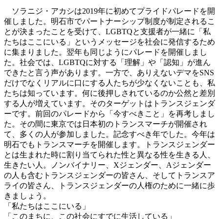
ソラニジ・アカシは2019年に初めてプライドパレードを開
催しました。明石市でパートナーシップ制度が制定されるこ
とが決まったことを受けて、LGBTQと支援者が一緒に「私
たちはここにいる」というメッセージを社会に発信するため
に集まりました。翌年も同じようにパレードを開催しまし
た。社会では、LGBTQに対する「理解」や「認知」が進ん
できたと言う声があります。一方で、ありえないデマをSNS
だけでなくリアルに口にする人たちが少なくないことも、私
たちは知っています。何に後押しされているのか公然と差別
する人が増えています。そのターゲットはトランスジェンダ
ーです。前回のパレードから「今すべきこと」を再考しまし
た。その間に東京では日本初のトランスマーチが開催され
て、多くの人が参加しました。記念すべき年でした。今年は
明石でもトランスマーチを開催します。トランスジェンダー
とは生まれた時に割り当てられた性と異なる性を生きる人、
生きたい人。ノンバイナリー、Xジェンダー、Aジェンダー
の人も含むトランスジェンダーの皆さん、そしてトランスア
ライの皆さん、トランスジェンダーの人権のために一緒に歩
きましょう。
「私たちはここにいる」
「このまちに、この社会にすでに生活している」