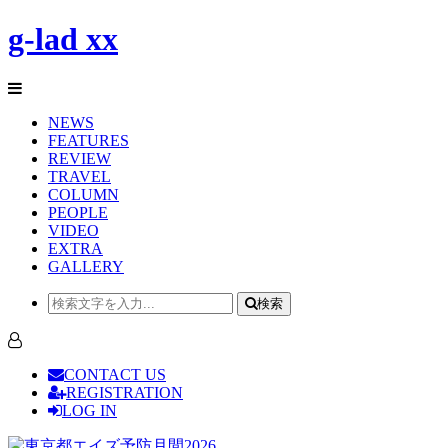
g-lad xx
NEWS
FEATURES
REVIEW
TRAVEL
COLUMN
PEOPLE
VIDEO
EXTRA
GALLERY
検索
CONTACT US
REGISTRATION
LOG IN