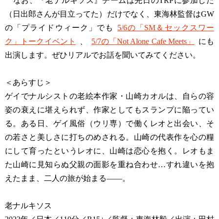
なお、『老ナルキソス』チームは先日のTRPに参加した
（日出郎さんが目立ってた）だけでなく、東海林監督はGW
の「プライドウィーク」でも
5/6の「SM＆セックスワー
ク」トークイベント
、
5/7の「Not Alone Cafe Meets」
にも
出演します。ぜひリアルでお話を聞いてみてください。
＜あらすじ＞
ゲイでナルシストの老絵本作家・山崎カオルは、自らの容
姿の衰えに堪えられず、作家としてもスランプに陥ってい
る。ある日、ゲイ風俗（ウリ専）で働くレオと出会い、そ
の若さと美しさに打ちのめされる。山崎の代表作を心の糧
にして育ったというレオに、山崎は恋心を抱く。レオもま
た山崎に見知らぬ父親の面影を重ね合わせ…すれ違いを抱
えたまま、二人の旅が始まる――。
老ナルキソス