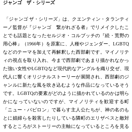
ジャンゴ ザ・シリーズ
「ジャンゴ ザ・シリーズ」は、クエンティン・タランティ
ーノ監督が『ジャンゴ 繋がれざる者』でリメイクしたこ
とでも話題となったセルジオ・コルブッチの『続・荒野の
用心棒』（1966年）を原案に、人種やジェンダー、LGBTQ
などのテーマを加えて再解釈した西部劇です。マイノリテ
ィの視点を取り入れ、今まで西部劇であまり描かれなかっ
た強い女性やLGBTQなど現代的なアングルを織り交ぜ、現
代人に響くオリジナルストーリーが展開され、西部劇のジ
ャンルに新たな風を吹き込むような作品になっているそう
です。LGBTQの要素がどのように描かれているのかは明ら
かになっていないのですが、マイノリティを歓迎する町
「ニュー・バビロン」で暮らす主人公たちが、神の名のも
とに娼婦らを殺害したりしている隣町のエリザベスと敵対
するところがストーリーの主軸になっているところを見る