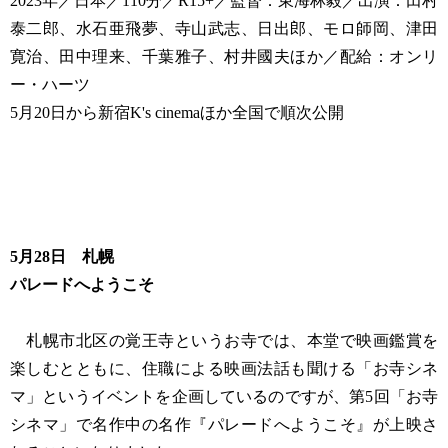
2023年／日本／110分／R15+／監督：東海林毅／出演：田村
泰二郎、水石亜飛夢、寺山武志、日出郎、モロ師岡、津田
寛治、田中理来、千葉雅子、村井國夫ほか／配給：オンリ
ー・ハーツ
5月20日から新宿K's cinemaほか全国で順次公開
5月28日 札幌
パレードへようこそ
札幌市北区の覚王寺というお寺では、本堂で映画鑑賞を
楽しむとともに、住職による映画法話も聞ける「お寺シネ
マ」というイベントを企画しているのですが、第5回「お寺
シネマ」で名作中の名作『パレードへようこそ』が上映さ