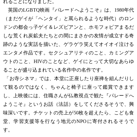
れることになりました。
英国のLGBTQ映画『パレードへようこそ』は、1980年代
（まだゲイが「ヘンタイ」と罵られるような時代）のロン
ドンの都会っ子ゲイ＆レズビアンと、ホモフォビアまるだ
しな荒くれ炭鉱夫たちとの間にまさかの友情が成立する奇
跡のような実話を描いた、ゲラゲラ笑えてオイオイ泣ける
エンタメ作品です。セクシュアリティのこと、カミングア
ウトのこと、HIVのことなど、ゲイにとって大切なあらゆ
ることが盛り込まれている名作中の名作です。
「お寺シネマ」では、本堂に正座したり座禅を組んだりし
て観るのではなく、ちゃんと椅子に座って鑑賞できます
し、上映後には、住職さんが仏教視点で観た『パレードへ
ようこそ』というお話（法話）をしてくださるそうで、興
味深いです。チケットの売上が50枚を超えたら、こども食
堂、学習支援等を行なう地元のNPOに寄付されるそうで
す。