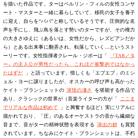
を描いた作品です。ターはベルリン・フィルの女性コンサ
ート・マスターと一緒に暮らしていて、移民の女子を養子
に迎え、自らを“パパ”と称しているそうです。圧倒的な名
声を手にし、飛ぶ鳥を落とす勢いのターですが、その権力
の大きさゆえに（あるいは、女性だから、レズビアンだか
ら）とある出来事に翻弄され、転落していく…というスト
ーリーです。女性指揮者クレール・ジボーは「
『TAR／タ
ー』の主人公が男性だったら、これほど衝撃的ではなかっ
たはずだ
」と語っています。惜しくも「エブエブ」のミシ
ェル・ヨーに譲りましたが、オスカーの呼び声も高かった
ケイト・ブランシェットの
演技の凄さ
を堪能する作品で
あり、クラシックの世界が（音楽ライターの方が「
ここま
でリアルな作品は初めて
」と興奮するほど）実にリアルに
描かれており、「圧」のあるオーケストラの音から繊細な
音まで、音がターの精神状態を表現する
演出の妙
も賞賛
されています。ちなみにケイト・ブランシェットは、不朽