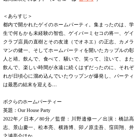
＜あらすじ＞
都内で開かれたゲイのホームパーティ。集まったのは、学
生で何もかも未経験の智也、ゲイバーミセコの将一、ゲイ
クラブ店員の直樹とその友達（でオネエ）の正志、カメラ
マンの健一、そしてホームパーティを開いたカップルの彰
人と靖。飲んで、食べて、騒いで、笑って、泣いて、また
飲んで、楽しい時間が永遠に続くはずだったのに、それぞ
れが日頃心に溜め込んでいたウップンが爆発し、パーティ
は最悪の結末を迎える…
ボクらのホームパーティー
英題：Our House Party
2022年／日本／80分／監督：川野邉修一／出演：橋詰高
志、景山慶一、松本亮、横路博、卯ノ原圭吾、窪田翔、井
之浦亮介ほか