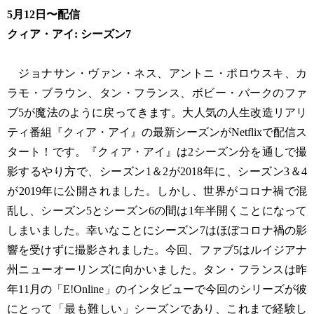
5月12日〜配信
クィア・アイ: シーズン7
ジョナサン・ヴァン・ネス、アントニ・ポロウスキ、カ
ラモ・ブラウン、タン・フランス、ボビー・バークのファ
ブ5が魔法のように戻ってきます。大人気の人生改造リアリ
ティ番組『クィア・アイ』の最新シーズンがNetflixで配信ス
タート！です。『クィア・アイ』は2シーズン分を通しで撮
影するやり方で、シーズン1＆2が2018年に、シーズン3＆4
が2019年に公開されました。しかし、世界がコロナ禍で混
乱し、シーズン5とシーズン6の間は1年半開くことになって
しまいました。幸いなことにシーズン7はほぼコロナ禍の影
響を受けずに撮影されました。今回、ファブ5はルイジアナ
州ニューオーリンズに向かいました。タン・フランスは昨
年11月の「E!Online」のインタビューで今回のシリーズが彼
にとって「最も難しい」シーズンであり、これまで経験し