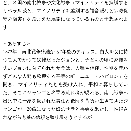
と、米国の南北戦争や文化戦争（マイノリティを擁護する
リベラル派と、マイノリティを差別する福音派など宗教保
守の衝突）を踏まえた展開になっているものと予想されま
す。
＜あらすじ＞
1872年、南北戦争終結から7年後のテキサス。白人を父に持
つ黒人でかつて奴隷だったジョンと、子どもの頃に家族を
失いジョンに育てられたサラは、人種や信仰、性別を問わ
ずどんな人間も歓迎する平等の町「ニュー・バビロン」を
開き、マイノリティたちを受け入れ、平和に暮らしてい
た。そこにジャンゴと名乗る流れ者が現れる。南北戦争へ
出兵中に一家を殺された責任と後悔を背負い生きてきたジ
ャンゴが、20歳になった娘のサラと再会を果たし、拒絶さ
れながらも娘の信頼を取り戻そうとするが―。