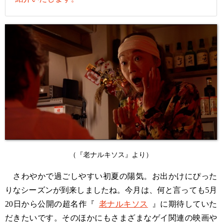
（『老ナルキソス』より）
さわやかで過ごしやすい初夏の陽気。お出かけにぴった
りなシーズンが到来しましたね。今月は、何と言っても5月
20日から公開の超名作『
老ナルキソス
』に期待していた
だきたいです。そのほかにもさまざまなゲイ関連の映画や