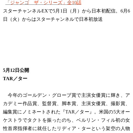
「ジャンゴ ザ・シリーズ」全10話
スターチャンネルEXで5月1日（月）から日本初配信。6月6
日（火）からはスターチャンネルで日本初放送
5月12日公開
TAR／ター
今年のゴールデン・グローブ賞で主演女優賞に輝き、ア
カデミー作品賞、監督賞、脚本賞、主演女優賞、撮影賞、
編集賞にノミネートされた『TAR／ター』。米国の5大オー
ケストラでタクトを振ったのち、ベルリン・フィル初の女
性首席指揮者に就任したリディア・ターという架空の人物