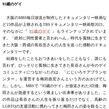
93歳のゲイ
大阪のMBS毎日放送が制作したドキュメンタリー映画な
ど15作品が上映されるTBSドキュメンタリー映画祭2023。
そのなかに『
93歳のゲイ
』もラインナップされていま
す。「絶対に同性愛者と言われへん」時代を孤独に生きて
きた大阪・西成の長谷忠さんの人生を追った感動のドキュ
メンタリーです。
結婚をしたこともおつきあいをしたこともなく、誰にも
言わず、ひっそりと孤独に生きてきた長谷さんが今のゲイ
コミュニティにつながったのは、「にじいろケアプランセ
ンター」を運営する梅田政宏さんという方のおかげでし
た。しかし、MBSで『93歳のゲイ』が放送された3日後、梅
田さんが急逝するという痛ましい出来事がありました。こ
の作品は長谷さんの人生を振り返るだけでなく、高齢の
LGBTQの支援活動に携わってきた梅田さんの姿を観ること