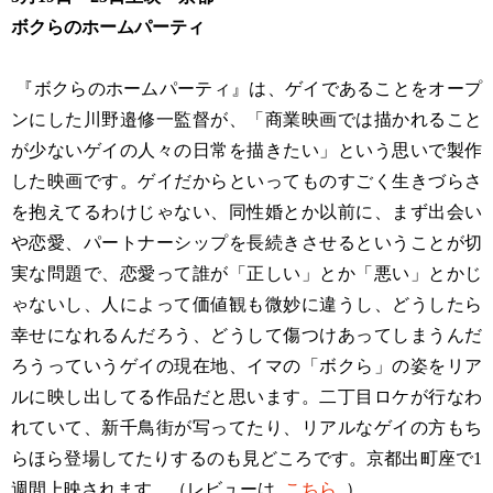
ボクらのホームパーティ
『ボクらのホームパーティ』は、ゲイであることをオープ
ンにした川野邉修一監督が、「商業映画では描かれること
が少ないゲイの人々の日常を描きたい」という思いで製作
した映画です。ゲイだからといってものすごく生きづらさ
を抱えてるわけじゃない、同性婚とか以前に、まず出会い
や恋愛、パートナーシップを長続きさせるということが切
実な問題で、恋愛って誰が「正しい」とか「悪い」とかじ
ゃないし、人によって価値観も微妙に違うし、どうしたら
幸せになれるんだろう、どうして傷つけあってしまうんだ
ろうっていうゲイの現在地、イマの「ボクら」の姿をリア
ルに映し出してる作品だと思います。二丁目ロケが行なわ
れていて、新千鳥街が写ってたり、リアルなゲイの方もち
らほら登場してたりするのも見どころです。京都出町座で1
週間上映されます。（レビューは
こちら
）