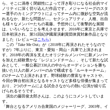
ら、そこに渦巻く閉鎖性によって浮き彫りになる社会的マイ
ノリティに深く切り込んだ作品です。メジャーリーグのスタ
ー選手のカミングアウトによってチーム内に微妙な空気が流
れるなか、新たな問題が…。セクシュアリティ、人種、出自
も様々なメンバーたちの葛藤。予想外にして衝撃的な展開
は、いろいろなことを考えさせます。2016年に東京と兵庫で
日本初演され、第51回紀伊國屋演劇賞団体賞対象作品となり
ました（レビューは
こちら
）
この『Take Me Out』が（2018年に再演されたそうなので
すが）7年ぶりに、東京・愛知・岡山・兵庫で上演されま
す。2018年の再演を支えたオリジナルメンバーに新メンバー
を加えた経験豊かな「レジェンドチーム」、そして新たな試
みとして、一般公募計330人の中からオーディションを勝ち
抜いた11人の新メンバーのみで構成する「ルーキーチーム」
の2チームで上演されます。野球経験の豊富なキャストや、
今回が舞台初出演となるキャストなど多様な俳優が集まって
おり、2つのチームによる試合さながらの熱い公演が繰り広
げられるそうです。
演出の藤田俊太郎さんは、このようにコメントしていま
す。
「舞台となるアメリカ合衆国のメジャーリーグ、2003年。イ