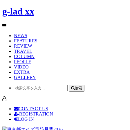
g-lad xx
NEWS
FEATURES
REVIEW
TRAVEL
COLUMN
PEOPLE
VIDEO
EXTRA
GALLERY
検索
CONTACT US
REGISTRATION
LOG IN