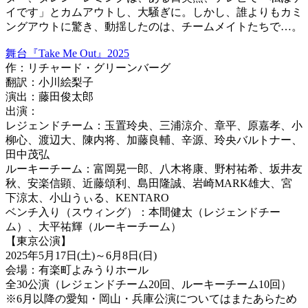
イです」とカムアウトし、大騒ぎに。しかし、誰よりもカミ
ングアウトに驚き、動揺したのは、チームメイトたちで…。
舞台『Take Me Out』2025
作：リチャード・グリーンバーグ
翻訳：小川絵梨子
演出：藤田俊太郎
出演：
レジェンドチーム：玉置玲央、三浦涼介、章平、原嘉孝、小
柳心、渡辺大、陳内将、加藤良輔、辛源、玲央バルトナー、
田中茂弘
ルーキーチーム：富岡晃一郎、八木将康、野村祐希、坂井友
秋、安楽信顕、近藤頌利、島田隆誠、岩崎MARK雄大、宮
下涼太、小山うぃる、KENTARO
ベンチ入り（スウィング）：本間健太（レジェンドチー
ム）、大平祐輝（ルーキーチーム）
【東京公演】
2025年5月17日(土)～6月8日(日)
会場：有楽町よみうりホール
全30公演（レジェンドチーム20回、ルーキーチーム10回）
※6月以降の愛知・岡山・兵庫公演についてはまたあらため