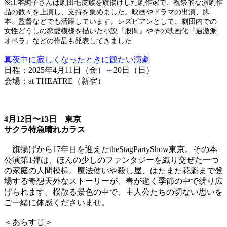
※江本純子さんは劇団毛皮族を旗揚げした劇作家で、祝祭的な演劇作
品の数々を上演し、支持を集めました。映画やドラマの出演、脚
本、監督などでも活躍しています。レズビアンとして、劇団内での
女性どうしの恋愛模様を描いた小説『股間』やその映画化『過激派
オペラ』などの作品も発表してきました
真夜中に寂しくなったときに観たい演劇
日程：2025年4月11日（金）～20日（日）
会場：at THEATRE（新宿）
4月12日〜13日 東京
サクラ特急晴れカラス
旗揚げから17年目を迎えたtheStagPartyShow東京。その本
公演第1弾は、ほんの少しのファンタジーを織り交ぜた一つ
の家庭の人間模様。魔法使いや殺し屋、はたまた花魁まで登
場する奇想天外なストーリーが、春が逝く季節の中で繰り広
げられます。桜散る景色の中で、主人公たちの切ない思いを
ご一緒に体感くださいませ。
＜あらすじ＞