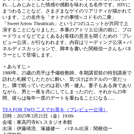
れ…しみじみとした情感や感動を味わえる名作です。HIVに
まつわることなど、さまざまなゲイのリアリティが描かれて
います。この名作を「オトナの事情≒コドモの二乗」
「Sweet Arrow Theatricals」という2つのユニットが共同で上
演することになりました。本番のアトリエ公演の前に、ブロ
ードウェイなどでよくあるお客様の意見を聞くための「プレ
ビュー公演」が行なわれます。内容はリーディング公演＋パ
ネルディスカッションで、脚本を書いた関根信一さんもパネ
ラーとして登場します。
＜あらすじ＞
1980年。25歳の亮平は予備校教師。冬期講習前の特別講座で
訪れた札幌でしたたかに酔い、気づけばホテルの一室だっ
た。隣で眠っていたのは若い男・健人。妻子もある身であり
ながら、男と一夜を共にしてしまったのだ。それから25年
間、彼らは毎年一度のデートを重ねることになる…。
TEA FOR TWO 二人でお茶を（プレビュー公演）
日時：2025年3月21日（金）19:00-
会場：東高円寺K's スタジオ本館
出演：伊藤靖浩、塚越健一 パネル出演：関根信一