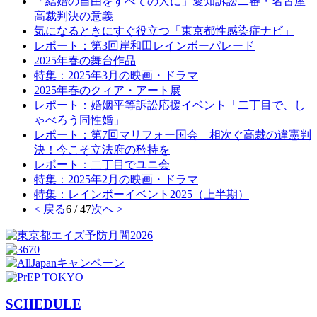
「結婚の自由をすべての人に」愛知訴訟二審・名古屋
高裁判決の意義
気になるときにすぐ役立つ「東京都性感染症ナビ」
レポート：第3回岸和田レインボーパレード
2025年春の舞台作品
特集：2025年3月の映画・ドラマ
2025年春のクィア・アート展
レポート：婚姻平等訴訟応援イベント「二丁目で、し
ゃべろう同性婚」
レポート：第7回マリフォー国会 相次ぐ高裁の違憲判
決！今こそ立法府の矜持を
レポート：二丁目でユニ会
特集：2025年2月の映画・ドラマ
特集：レインボーイベント2025（上半期）
< 戻る
6 / 47
次へ >
SCHEDULE