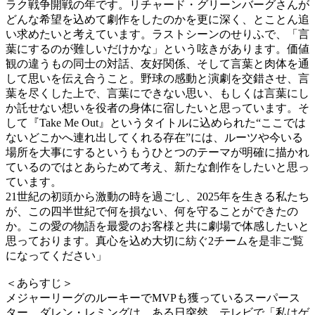
ラク戦争開戦の年です。リチャード・グリーンバーグさんが
どんな希望を込めて劇作をしたのかを更に深く、とことん追
い求めたいと考えています。ラストシーンのせりふで、「言
葉にするのが難しいだけかな」という呟きがあります。価値
観の違うもの同士の対話、友好関係、そして言葉と肉体を通
して思いを伝え合うこと。野球の感動と演劇を交錯させ、言
葉を尽くした上で、言葉にできない思い、もしくは言葉にし
か託せない想いを役者の身体に宿したいと思っています。そ
して『Take Me Out』というタイトルに込められた“ここでは
ないどこかへ連れ出してくれる存在”には、ルーツや今いる
場所を大事にするというもうひとつのテーマが明確に描かれ
ているのではとあらためて考え、新たな創作をしたいと思っ
ています。
21世紀の初頭から激動の時を過ごし、2025年を生きる私たち
が、この四半世紀で何を損ない、何を守ることができたの
か。この愛の物語を最愛のお客様と共に劇場で体感したいと
思っております。真心を込め大切に紡ぐ2チームを是非ご覧
になってください」
＜あらすじ＞
メジャーリーグのルーキーでMVPも獲っているスーパース
ター、ダレン・レミングは、ある日突然、テレビで「私はゲ