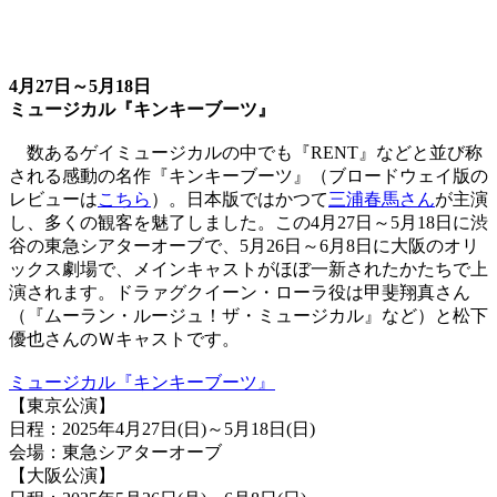
4月27日～5月18日
ミュージカル『キンキーブーツ』
数あるゲイミュージカルの中でも『RENT』などと並び称
される感動の名作『キンキーブーツ』（ブロードウェイ版の
レビューは
こちら
）。日本版ではかつて
三浦春馬さん
が主演
し、多くの観客を魅了しました。この4月27日～5月18日に渋
谷の東急シアターオーブで、5月26日～6月8日に大阪のオリ
ックス劇場で、メインキャストがほぼ一新されたかたちで上
演されます。ドラァグクイーン・ローラ役は甲斐翔真さん
（『ムーラン・ルージュ！ザ・ミュージカル』など）と松下
優也さんのＷキャストです。
ミュージカル『キンキーブーツ』
【東京公演】
日程：2025年4月27日(日)～5月18日(日)
会場：東急シアターオーブ
【大阪公演】