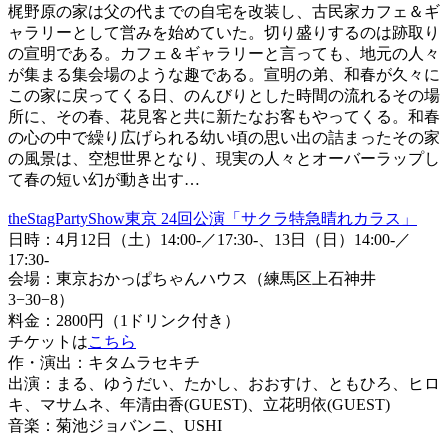
梶野原の家は父の代までの自宅を改装し、古民家カフェ＆ギ
ャラリーとして営みを始めていた。切り盛りするのは跡取り
の宣明である。カフェ＆ギャラリーと言っても、地元の人々
が集まる集会場のような趣である。宣明の弟、和春が久々に
この家に戻ってくる日、のんびりとした時間の流れるその場
所に、その春、花見客と共に新たなお客もやってくる。和春
の心の中で繰り広げられる幼い頃の思い出の詰まったその家
の風景は、空想世界となり、現実の人々とオーバーラップし
て春の短い幻が動き出す…
theStagPartyShow東京 24回公演「サクラ特急晴れカラス」
日時：4月12日（土）14:00-／17:30-、13日（日）14:00-／
17:30-
会場：東京おかっぱちゃんハウス（練馬区上石神井
3−30−8）
料金：2800円（1ドリンク付き）
チケットは
こちら
作・演出：キタムラセキチ
出演：まる、ゆうだい、たかし、おおすけ、ともひろ、ヒロ
キ、マサムネ、年清由香(GUEST)、立花明依(GUEST)
音楽：菊池ジョバンニ、USHI