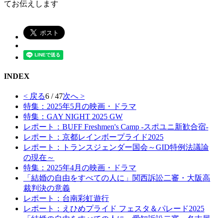
てお伝えします
INDEX
< 戻る
6 / 47
次へ >
特集：2025年5月の映画・ドラマ
特集：GAY NIGHT 2025 GW
レポート：BUFF Freshmen's Camp -スポユニ新歓合宿-
レポート：京都レインボープライド2025
レポート：トランスジェンダー国会～GID特例法議論
の現在～
特集：2025年4月の映画・ドラマ
「結婚の自由をすべての人に」関西訴訟二審・大阪高
裁判決の意義
レポート：台南彩虹遊行
レポート：えひめプライド フェスタ＆パレード2025