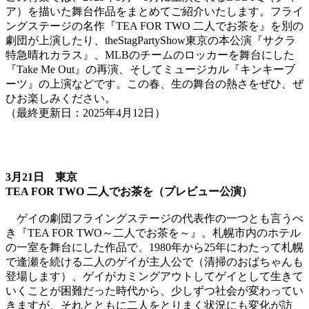
ア）を描いた舞台作品をまとめてご紹介いたします。フライ
ングステージの名作『TEA FOR TWO 二人でお茶を』を別の
劇団が上演したり、theStagPartyShow東京の本公演『サクラ
特急晴れカラス』、MLBのチームのロッカーを舞台にした
『Take Me Out』の再演、そしてミュージカル『キンキーブ
ーツ』の上演などです。この春、生の舞台の熱さをぜひ、ぜ
ひお楽しみください。
（最終更新日：2025年4月12日）
3月21日 東京
TEA FOR TWO 二人でお茶を（プレビュー公演）
ゲイの劇団フライングステージの代表作の一つとも言うべ
き『TEA FOR TWO～二人でお茶を～』。札幌市内のホテル
の一室を舞台にした作品で、1980年から25年にわたって札幌
で逢瀬を続ける二人のゲイが主人公で（清掃のおばちゃんも
登場します）、ゲイがカミングアウトしてゲイとして生きて
いくことが困難だった時代から、少しずつ社会が変わってい
きますが、それとともに二人をとりまく状況にも変化が訪