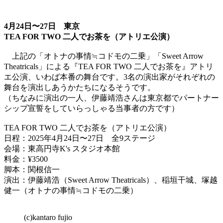
4月24日〜27日 東京
TEA FOR TWO 二人でお茶を（アトリエ公演）
上記の「オトナの事情≒コドモの二乗」「Sweet Arrow
Theatricals」による『TEA FOR TWO 二人でお茶を』アトリ
エ公演、いわば本番の舞台です。3名の演出家がそれぞれの
舞台を演出しあうかたちになるそうです。
（ちなみに演出の一人、伊藤靖浩さんは東京都でパートナー
シップ宣誓をしていらっしゃる当事者の方です）
TEA FOR TWO 二人でお茶を（アトリエ公演）
日程：2025年4月24日〜27日 全9ステージ
会場：東高円寺K's スタジオ本館
料金：¥3500
脚本：関根信一
演出：伊藤靖浩（Sweet Arrow Theatricals）、稲垣干城、塚越
健一（オトナの事情≒コドモの二乗）
(c)kantaro fujio