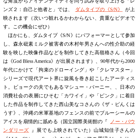
な角度からアイデンティティを問う試みを取り上げる「レ
ンズ２：自己と他者と」では、
ダムタイプの《S/N》
が上
映されます（次いつ観れるかわからない、貴重なビデオで
す。この機会にぜひ）
ほかにも、ダムタイプ《S/N》にパフォーマーとして参加
し、森永砒素ミルク被害者の木村年男さんへの性介助の経
験を映した映像作品などを制作してきた高嶺格さん（今回
は《God Bless America》が出展されます）、90年代から2000
年代にかけて「拘束のドローイング」や「クレマスター」
シリーズで現代アート界に旋風を巻き起こしたアーティス
ト。ビョークの夫でもあるマシュー・バーニー、、日本の
消費社会の表層にひそむ「カワイイ」や「ピンク」に着目
した作品を制作してきた西山美なコさんの《ザ・ピんくは
うす》、沖縄の米軍基地のフェンスの前でブルーシールの
アイスを扇情的に舐める（国立国際美術館の『
ノー・バウ
ンダリーズ
』展でも上映されていた）山城知佳子さんの