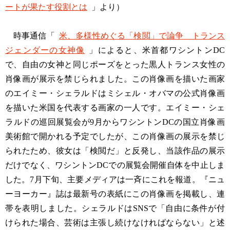
ートが果たす役割とは
」より）
時事通信「
米、多様性めぐる「検閲」で論争 トランス
ジェンダーの女神像
」によると、米首都ワシントンDC
で、自由の女神と同じポーズをとった黒人トランス女性の
肖像画が展示を禁じられました。この肖像画を描いた画家
のエイミー・シェラルドはミシェル・オバマの公式肖像画
を描いた米国を代表する画家の一人です。エイミー・シェ
ラルドの巡回展覧会が9月からワシントンDCの国立肖像画
美術館で開かれる予定でしたが、この肖像画の展示を禁じ
られたため、彼女は「検閲だ」と反発し、当該作品の展示
だけでなく、ワシントンDCでの展覧会開催自体を中止しま
した。7月下旬、主要メディアは一斉にこれを報道。『ニュ
ーヨーカー』誌は最新号の表紙にこの肖像画を掲載し、連
帯を表明しました。シェラルドはSNSで「自由に条件が付
けられた場合、芸術は主張し続けなければならない」と述