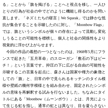
る」ことから「旗を掲げる」ことへと視点を移し、一人ひ
とりの行為が社会の中でどのように機能し得るのかを問い
直します。「ネズミたちの寝言｜We Squeak」では静かな抵
抗が集合することを示唆したのに対し、「Moonbow Flags」
では、旗というシンボルが個々の存在によって流動し変化
しうることの可能性を標榜し、個人と社会の関係性をより
視覚的に浮かび上がらせます。
今回の作品の着想の一つとなったのは、1968年5月にフラ
ンスで起きた「五月革命」のスローガン「敷石の下はビー
チ！」という言葉です。抑圧の下に広がる自由の可能性を
示唆するこの言葉を起点に、森さんは国家や権力の象徴と
しての「旗」と、日常の中で見られるキッチンのタイル模
様や壁紙の幾何学模様とを組み合わせ、固定されたシンボ
ルの意味を再解釈する試みを行ないました。ちなみにタイ
トルにある「Moonbow（ムーンボウ）」とは、月光によっ
て生じる虹を指し、通常の虹とは異なり、目を凝らさない