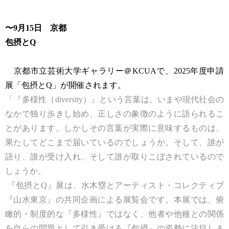
〜9月15日 京都
包摂とQ
京都市立芸術大学ギャラリー＠KCUAで、2025年度申請
展「包摂とQ」が開催されます。
「『多様性（diversity）』という言葉は、いまや現代社会の
なかで独り歩きし始め、正しさの象徴のように語られるこ
とがあります。しかしその言葉が実際に意味するものは、
果たしてどこまで届いているのでしょうか。そして、誰が
語り、誰が受け入れ、そして誰が取りこぼされているので
しょうか。
『包摂とQ』展は、水木塁とアーティスト・コレクティブ
『山水東京』の共同企画による展覧会です。本展では、俯
瞰的・制度的な『多様性』ではなく、他者や他種との関係
を自らの問題として引き受ける『包摂』の姿勢に注目しま