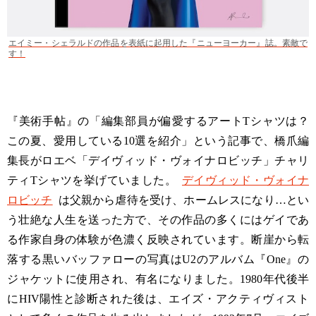
エイミー・シェラルドの作品を表紙に起用した『ニューヨーカー』誌。素敵で
す！
『美術手帖』の「編集部員が偏愛するアートTシャツは？
この夏、愛用している10選を紹介」という記事で、橋爪編
集長がロエベ「デイヴィッド・ヴォイナロビッチ」チャリ
ティTシャツを挙げていました。
デイヴィッド・ヴォイナ
ロビッチ
は父親から虐待を受け、ホームレスになり…とい
う壮絶な人生を送った方で、その作品の多くにはゲイであ
る作家自身の体験が色濃く反映されています。断崖から転
落する黒いバッファローの写真はU2のアルバム『One』の
ジャケットに使用され、有名になりました。1980年代後半
にHIV陽性と診断された後は、エイズ・アクティヴィスト