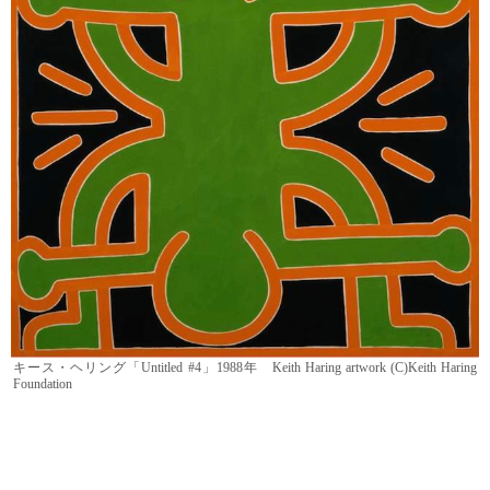
キース・ヘリング「Untitled #4」1988年 Keith Haring artwork (C)Keith Haring
Foundation