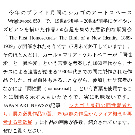
今年のプライド月間にシカゴのアートスペース
「Wrightwood 659」で、19世紀後半～20世紀前半にゲイやレ
ズビアンを描いた作品350点超を集めた意欲的な展覧会
「The First Homosexuals: The Birth of a New Identity, 1869-
1939」が開催されたそうです（7月末で終了しています）。
そのほとんどは、カール＝マリア・ケルトベニーが「同性
愛」と「異性愛」という言葉を考案した1860年代から、ナ
チスによる迫害が始まる1930年代までの間に製作された作
品でした。作品自体もさることながら、参加した研究者の
なかには「同性愛（homosexual）」という言葉を使用するこ
とに難色を示す人もいたそうで、実に興味深いです。
JAPAN ART NEWSの記事「
シカゴ「最初の同性愛者た
ち」展の必見作品10選。350点超の作品からクィア概念を再
考する意欲展
」に作品の画像が多数、紹介されています。
ぜひご覧ください。