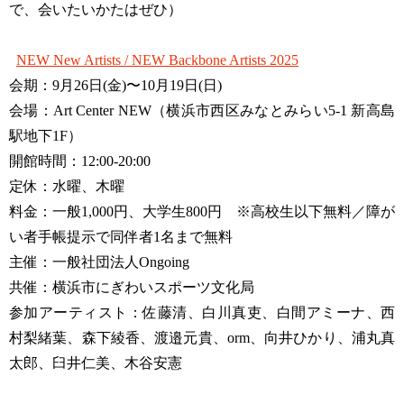
で、会いたいかたはぜひ）
NEW New Artists / NEW Backbone Artists 2025
会期：9月26日(金)〜10月19日(日)
会場：Art Center NEW（横浜市西区みなとみらい5-1 新高島
駅地下1F）
開館時間：12:00-20:00
定休：水曜、木曜
料金：一般1,000円、大学生800円 ※高校生以下無料／障が
い者手帳提示で同伴者1名まで無料
主催：一般社団法人Ongoing
共催：横浜市にぎわいスポーツ文化局
参加アーティスト：佐藤清、白川真吏、白間アミーナ、西
村梨緒葉、森下綾香、渡邉元貴、orm、向井ひかり、浦丸真
太郎、臼井仁美、木谷安憲