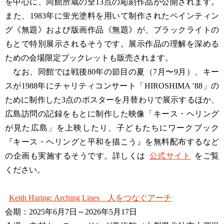
を中心に、同館所蔵の全13点の彫刻作品が公開されます。
また、1983年に蛍光塗料を用いて制作されたペインティン
グ《無題》および版画作品《無題》が、ブラックライトの
もとで特別展示されるそうです。展示作品の理解を深める
ための会場限定ブックレットも販売されます。
なお、同館では戦後80年の節目の夏（7月〜9月）、キー
スが1988年にチャリティコンサート「HIROSHIMA ’88」の
ために制作した3点のポスターを月替わりで展示するほか、
広島訪問の記録をもとに制作した映像「キース・ヘリング
が見た広島」を上映したり、子どもたちにワークブック
『キース・ヘリングと平和を描こう』を無料配布するなど
の企画も実施するそうです。詳しくは
公式サイト
をご覧
ください。
Keith Haring: Arching Lines 人をつなぐアーチ
会期：2025年6月7日～2026年5月17日