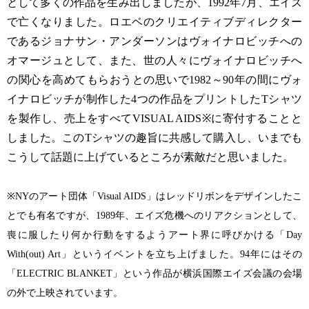
として多くの作品を生み出しましたが、1992年7月、エイズ
で亡くなりました。ロエベのクリエイティブディレクター
であるジョナサン・アンダーソンはヴォイナロビッチへの
オマージュとして、また、世の人々にヴォイナロビッチへ
の関心を高めてもらおうとの思いで1982～90年の間にヴォ
イナロビッチが制作した4つの作品をプリントしたTシャツ
を製作し、売上をすべてVISUAL AIDS※に寄付することと
しました。このTシャツの趣旨に共感して購入し、いまでも
こうして話題に上げているところが素敵だと思いました。
※NYのアート団体「Visual AIDS」はレッドリボンをデザインしたこ
とでも有名ですが、1989年、エイズ危機へのリアクションとして、
喪に服したり何か行動をするようアート界に呼びかける「Day
With(out) Art」というイベントを立ち上げました。94年にはその
「ELECTRIC BLANKET」という作品が横浜国際エイズ会議の会場
の外で上映されています。