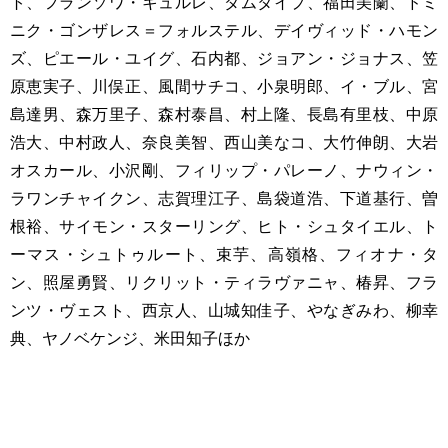
ト、フランソワ・キュルレ、ダムタイプ、福田美蘭、ドミ
ニク・ゴンザレス＝フォルステル、デイヴィッド・ハモン
ズ、ピエール・ユイグ、石内都、ジョアン・ジョナス、笠
原恵実子、川俣正、風間サチコ、小泉明郎、イ・ブル、宮
島達男、森万里子、森村泰昌、村上隆、長島有里枝、中原
浩大、中村政人、奈良美智、西山美なコ、大竹伸朗、大岩
オスカール、小沢剛、フィリップ・パレーノ、ナウィン・
ラワンチャイクン、志賀理江子、島袋道浩、下道基行、曽
根裕、サイモン・スターリング、ヒト・シュタイエル、ト
ーマス・シュトゥルート、束芋、高嶺格、フィオナ・タ
ン、照屋勇賢、リクリット・ティラヴァニャ、椿昇、フラ
ンツ・ヴェスト、西京人、山城知佳子、やなぎみわ、柳幸
典、ヤノベケンジ、米田知子ほか