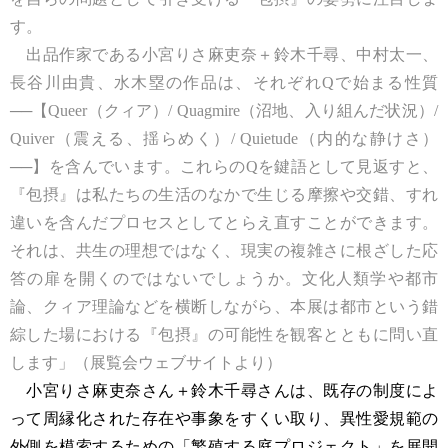
す。
出品作家である小宮りさ麻吏奈＋鈴木千尋、中村太一、
長谷川由貴、水木塁の作品は、それぞれQで始まる性質
──【Queer（クィア）/ Quagmire（沼地、入り組んだ状況）/
Quiver（震える、揺らめく）/ Quietude（内的な静けさ）
──】を含んでいます。これらのQを鍵語として見返すと、
『包摂』は私たちの生活のなかで生じる摩擦や交錯、すれ
違いを含んだプロセスとしてとらえ直すことができます。
それは、共生の理想ではなく、現実の複雑さに根ざした応
答の扉を開くのではないでしょうか。文化人類学や都市
論、クィア理論などを横断しながら、本展は都市という錯
綜した場における『包摂』の可能性を観客とともに問い直
します」（展覧会ウェブサイトより）
小宮りさ麻吏奈さん＋鈴木千尋さんは、既存の制度によ
って周縁化された存在や事象をすくい取り、異性愛規範の
外側を模索するための「繁殖する庭プロジェクト」を展開