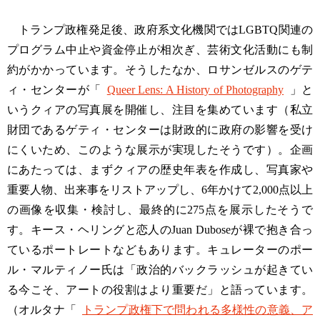
トランプ政権発足後、政府系文化機関ではLGBTQ関連の
プログラム中止や資金停止が相次ぎ、芸術文化活動にも制
約がかかっています。そうしたなか、ロサンゼルスのゲテ
ィ・センターが「
Queer Lens: A History of Photography
」と
いうクィアの写真展を開催し、注目を集めています（私立
財団であるゲティ・センターは財政的に政府の影響を受け
にくいため、このような展示が実現したそうです）。企画
にあたっては、まずクィアの歴史年表を作成し、写真家や
重要人物、出来事をリストアップし、6年かけて2,000点以上
の画像を収集・検討し、最終的に275点を展示したそうで
す。キース・ヘリングと恋人のJuan Duboseが裸で抱き合っ
ているポートレートなどもあります。キュレーターのポー
ル・マルティノー氏は「政治的バックラッシュが起きてい
る今こそ、アートの役割はより重要だ」と語っています。
（オルタナ「
トランプ政権下で問われる多様性の意義、ア