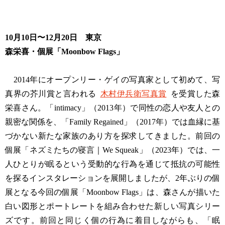
10月10日〜12月20日 東京
森栄喜・個展「Moonbow Flags」
2014年にオープンリー・ゲイの写真家として初めて、写
真界の芥川賞と言われる
木村伊兵衛写真賞
を受賞した森
栄喜さん。「intimacy」（2013年）で同性の恋人や友人との
親密な関係を、「Family Regained」（2017年）では血縁に基
づかない新たな家族のあり方を探求してきました。前回の
個展「ネズミたちの寝言｜We Squeak」（2023年）では、一
人ひとりが眠るという受動的な行為を通じて抵抗の可能性
を探るインスタレーションを展開しましたが、2年ぶりの個
展となる今回の個展「Moonbow Flags」は、森さんが描いた
白い図形とポートレートを組み合わせた新しい写真シリー
ズです。前回と同じく個の行為に着目しながらも、「眠