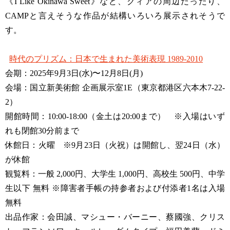
《I Like Okinawa Sweet》など、クィアの周辺だったり、
CAMPと言えそうな作品が結構いろいろ展示されそうで
す。
時代のプリズム：日本で生まれた美術表現 1989-2010
会期：2025年9月3日(水)〜12月8日(月)
会場：国立新美術館 企画展示室1E（東京都港区六本木7-22-
2）
開館時間：10:00-18:00（金土は20:00まで） ※入場はいず
れも閉館30分前まで
休館日：火曜 ※9月23日（火祝）は開館し、翌24日（水）
が休館
観覧料：一般 2,000円、大学生 1,000円、高校生 500円、中学
生以下 無料 ※障害者手帳の持参者および付添者1名は入場
無料
出品作家：会田誠、マシュー・バーニー、蔡國強、クリス