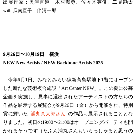
出展作家：奥津直道、木村黙尊、佐々木英俊、二見勘太
with 瓜南直子 伴清一郎
9月26日〜10月19日 横浜
NEW New Artists / NEW Backbone Artists 2025
今年6月1日、みなとみらい線新高島駅地下1階にオープン
した新たな芸術複合施設「Art Center NEW」。この夏に公募
企画を実施し、見事に選出されたアーティストの方たちの
作品を展示する展覧会が9月26日（金）から開催され、特別
賞に輝いた
浦丸真太郎さん
の作品も展示されることとな
りました。初日の19:00〜21:00はオープニングパーティも開
かれるそうです（たぶん浦丸さんもいらっしゃると思うの