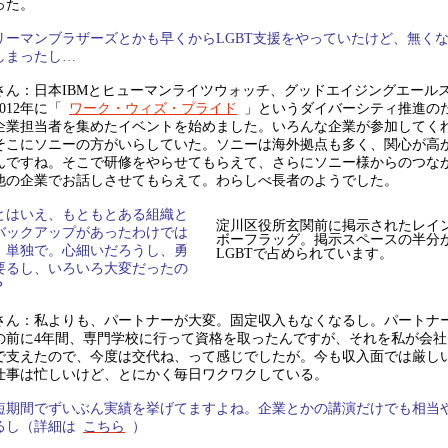
った。
リーマンブラザーズとかも早くからLGBT支援をやっていたけど、無く
しまったし…
さん：日本IBMとヒューマンライツウォッチ、グッドエイジングエール
012年に「
ワーク・ウィズ・プライド
」というダイバーシティ推進の
企業担当者を集めたイベントを始めました。いろんな企業が参加してく
そこにソニーの方がいらしていた。ソニーは海外拠点も多く、関心が高
んですね。そこで研修をやらせてもらえて、さらにソニー様からのつな
他の企業でお話しさせてもらえて。わらしべ長者のようでした。
とはいえ、もともとある組織と
淀川区役所玄関前に掲示されたレイ
バックアップがあったわけでは
ボーフラッグ。掲示スペースの半分
、単独で。心細いだろうし、勇
LGBTで占められています。
要るし、いろいろ大変だったの
？
さん：私よりも、パートナーが大変。固定収入もなくなるし。パートナ
の前に4年間、専門学校に行って資格を取ったんですが、それを私が会社
で支えたので、今度は交代ね、って感じでしたが。今も収入面では厳し
仕事は忙しいけど、とにかく毎日ワクワクしている。
短期間でずいぶん実績を挙げてますよね。企業とかの講演だけでも相当
るし（詳細は
こちら
）