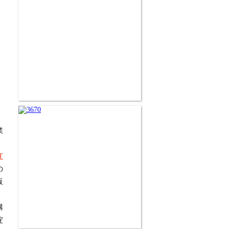
業
。
T
の
販
講
淀