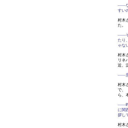
——
すい
村木
た。
——
たり
ゃな
村木
リネ
近、
——
村木
で、
ら、
——
に関
拶し
村木