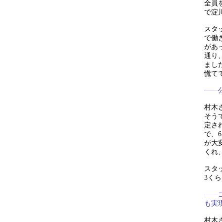
全員
で淀
スタ
で働
があ
通り
まし
慌て
——
村木
そう
定さ
で、
が大
くれ
スタ
3く
——
も実
村木