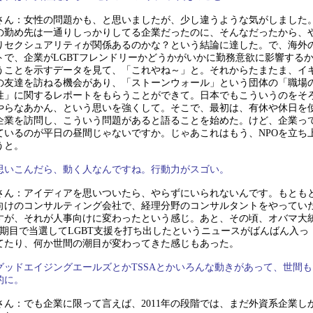
さん：女性の問題かも、と思いましたが、少し違うような気がしました
の勤め先は一通りしっかりしてる企業だったのに、そんなだったから、
りセクシュアリティが関係あるのかな？という結論に達した。で、海外
トで、企業がLGBTフレンドリーかどうかがいかに勤務意欲に影響する
うことを示すデータを見て、「これやね～」と。それからたまたま、イ
の友達を訪ねる機会があり、「ストーンウォール」という団体の「職場
性」に関するレポートをもらうことができて。日本でもこういうのをそ
やらなあかん、という思いを強くして。そこで、最初は、有休や休日を
企業を訪問し、こういう問題があると語ることを始めた。けど、企業っ
ているのが平日の昼間じゃないですか。じゃあこれはもう、NPOを立ち
うと。
思いこんだら、動く人なんですね。行動力がスゴい。
さん：アイディアを思いついたら、やらずにいられないんです。もとも
向けのコンサルティング会社で、経理分野のコンサルタントをやってい
すが、それが人事向けに変わったという感じ。あと、その頃、オバマ大
2期目で当選してLGBT支援を打ち出したというニュースがばんばん入っ
てたり、何か世間の潮目が変わってきた感じもあった。
グッドエイジングエールズとかTSSAとかいろんな動きがあって、世間も
的に。
さん：でも企業に限って言えば、2011年の段階では、まだ外資系企業し