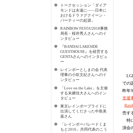
トークセッション「ダイア
モンドは永遠に――日本に
おけるドラァグクイーン・
パーティーの起源」
RAINBOW FESTA!2018事務
局長・桜井秀人さんへのイ
ンタビュー
『BANDAI LAKESIDE
GUESTHOUSE』を経営する
GENTAさんへのインタビュ
ー
レインボーとしまの会 代表
理事の小吹文紀さんへのイ
LG
ンタビュー
での
「Love on the Lake」を主催
昨年
する末継佳大さんへのイン
支援
タビュー
Rain
東京レインボープライドに
出演してくださった中島美
売す
嘉さん
特に
「レインボーパレードくま
演会
もと2016」共同代表のこう