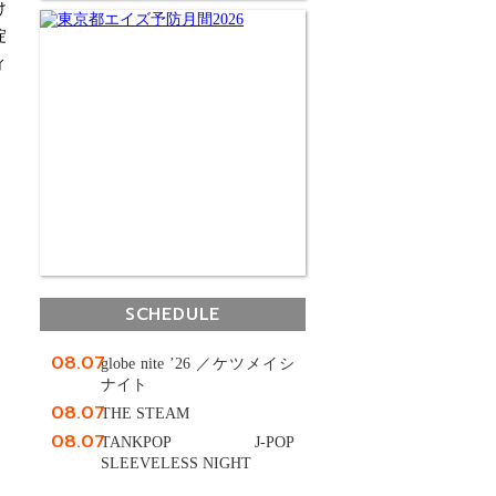
け
淀
ィ
SCHEDULE
08.07
globe nite ’26 ／ケツメイシ
ナイト
08.07
THE STEAM
08.07
TANKPOP J-POP
。
SLEEVELESS NIGHT