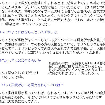
さん：ここまで広がりが急速に生まれるとは…想像以上です。各地方で
ってた人やグループ、いろんな所で起こっていたことが、うまく結びつ
かな。今40代の、90年代のゲイブームの時に若者だった世代が、企業で
ちはじめたっていうこともあると思う。カミングアウトしてもクビにな
時代。それで人事が動くこともある。外圧も大きいですね。オバマ大統
、EU議会とか、オリンピックとか。
ロシアのようにはならんといてくれ、と。
さん：うちが事務所をシェアしているダイバーシティ研究所や多文化共
ター大阪は外国にルーツのある方の支援をしていて、オリンピックとも
あるんです。オリンピックって外国人を連れてきて強制労働とか、人権
起きやすいんです。LGBTともいっしょにやれることがたくさんある。
虹色としては2012年くらいか
区役所の中に、職員さんがLGBT研修
受けた感想が貼り出されていました。
1つ1つ読んでいくとジーンときます…
さん：団体としては2年です
機会があればぜひ、ご覧ください。
NPOとしては1年。
NPOって実績がないと認定されないのでは？
さん：実は書類が整っていれば、なれるんです。NPOって10人以上の会
所と名前が必要で、今まではLGBTではそれがネックだったみたいです
最近は大丈夫になってきた。