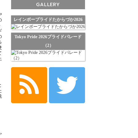
GALLERY
。
や
レインボープライドたからづか2026
の
か
ギ
の
Tokyo Pride 2026プライドパレード
ろ
（2）
使
て
上
と
た
統
か