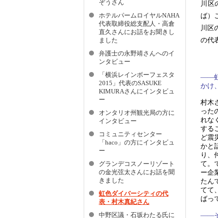
ぞうさん
川区
ホテルパームロイヤルNAHA
ば）
代表取締役総支配人・高倉
川区
直久さんにお話をお聞きし
の代
ました
弁護士の永野靖さんへのイ
ンタビュー
「横浜レインボーフェスタ
——
2015」代表のSASUKE
かけ
KIMURAさんにインタビュ
ー
村木
った
オンタリオ州観光局の方に
れな
インタビュー
する
コミュニティセンター
ど震
「haco」の方にインタビュ
かと
ー
り、
て。
グランデコスノーリゾート
ー企
の金光弦太さんにお話を聞
きました
たん
てて
虹色ダイバーシティの代
ばっ
表・村木真紀さん
——
中野区議・石坂わたる氏に