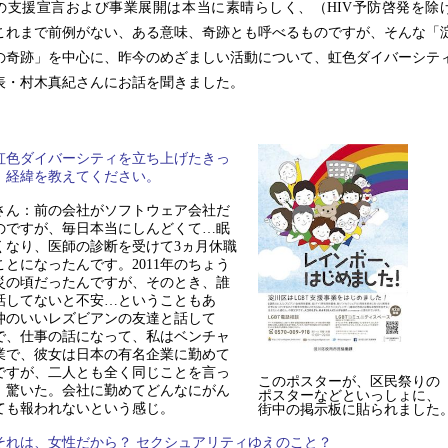
の支援宣言および事業展開は本当に素晴らしく、（HIV予防啓発を除
これまで前例がない、ある意味、奇跡とも呼べるものですが、そんな「
の奇跡」を中心に、昨今のめざましい活動について、虹色ダイバーシテ
表・村木真紀さんにお話を聞きました。
虹色ダイバーシティを立ち上げたきっ
、経緯を教えてください。
さん：前の会社がソフトウェア会社だ
のですが、毎日本当にしんどくて…眠
くなり、医師の診断を受けて3ヵ月休職
ことになったんです。2011年のちょう
災の頃だったんですが、そのとき、誰
話してないと不安…ということもあ
仲のいいレズビアンの友達と話して
で、仕事の話になって、私はベンチャ
業で、彼女は日本の有名企業に勤めて
ですが、二人とも全く同じことを言っ
このポスターが、区民祭りの
、驚いた。会社に勤めてどんなにがん
ポスターなどといっしょに、
ても報われないという感じ。
街中の掲示板に貼られました
それは、女性だから？ セクシュアリティゆえのこと？