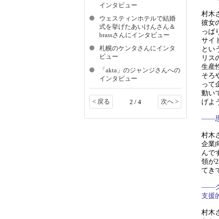
インタビュー
村木
ウェスティンホテルで結婚
彼女
式を挙げたあいけんさん＆
っぱ
brassさんにインタビュー
サイ
札幌のケンタさんにインタ
とい
ビュー
リス
生産
「akta」のジャンジさんへの
そろ
インタビュー
って
動い
< 戻る
次へ >
げよ
2 / 4
——
村木
企業
んで
領が
てき
——
支援
村木