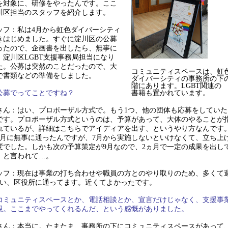
を対象に、研修をやったんです。ここ
川区担当のスタッフを紹介します。
ッフ：私は4月から虹色ダイバーシティ
きはじめました。すぐに淀川区の公募
ったので、企画書を出したら、無事に
、淀川区LGBT支援事務局担当になり
た。公募は突然のことだったので、大
コミュニティスペースは、虹
で書類などの準備をしました。
ダイバーシティの事務所の下
階にあります。LGBT関連の
書籍も置かれています。
公募でってことですね？
さん：はい、プロポーザル方式で。もう1つ、他の団体も応募をしていた
です。プロポーザル方式というのは、予算があって、大体のやることが
れているが、詳細はこちらでアイディアを出す、というやり方なんです
6月に無事に通ったんですが、7月から実施しないといけなくて、立ち上
変でした。しかも次の予算策定が9月なので、2ヵ月で一定の成果を出し
、と言われて…。
ッフ：現在は事業の打ち合わせや職員の方とのやり取りのため、多くて
らい、区役所に通ってます。近くてよかったです。
コミュニティスペースとか、電話相談とか、宣言だけじゃなく、支援事
現。ここまでやってくれるんだ、という感慨がありました。
さん：本当に。たまたま、事務所の下にコミュニティスペースがあって