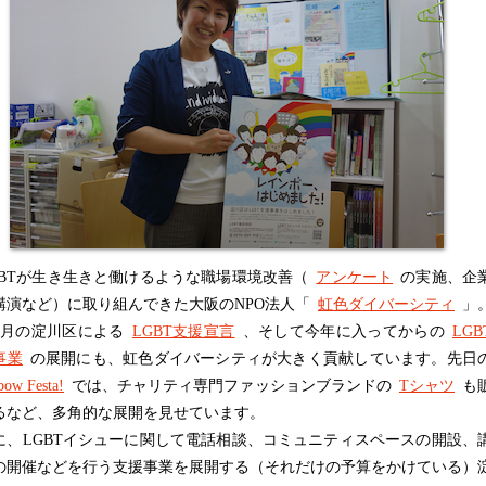
BTが生き生きと働けるような職場環境改善（
アンケート
の実施、企
講演など）に取り組んできた大阪のNPO法人「
虹色ダイバーシティ
」
9月の淀川区による
LGBT支援宣言
、そして今年に入ってからの
LGB
事業
の展開にも、虹色ダイバーシティが大きく貢献しています。先日
bow Festa!
では、チャリティ専門ファッションブランドの
Tシャツ
も
るなど、多角的な展開を見せています。
、LGBTイシューに関して電話相談、コミュニティスペースの開設、
の開催などを行う支援事業を展開する（それだけの予算をかけている）