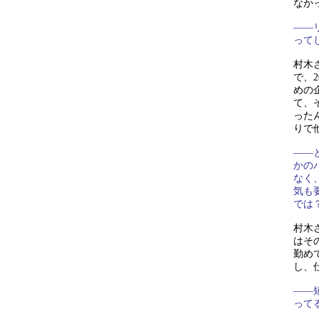
なか
——
って
村木
で、2
めの
て、
った
りで
——
かの
なく
気も
では
村木
はそ
勤め
し、
——
って