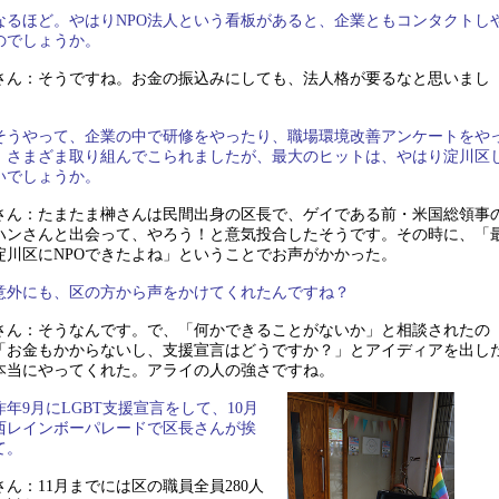
なるほど。やはりNPO法人という看板があると、企業ともコンタクトし
のでしょうか。
さん：そうですね。お金の振込みにしても、法人格が要るなと思いまし
そうやって、企業の中で研修をやったり、職場環境改善アンケートをや
、さまざま取り組んでこられましたが、最大のヒットは、やはり淀川区
いでしょうか。
さん：たまたま榊さんは民間出身の区長で、ゲイである前・米国総領事
ハンさんと出会って、やろう！と意気投合したそうです。その時に、「
淀川区にNPOできたよね」ということでお声がかかった。
意外にも、区の方から声をかけてくれたんですね？
さん：そうなんです。で、「何かできることがないか」と相談されたの
「お金もかからないし、支援宣言はどうですか？」とアイディアを出し
本当にやってくれた。アライの人の強さですね。
昨年9月にLGBT支援宣言をして、10月
西レインボーパレードで区長さんが挨
て。
さん：11月までには区の職員全員280人