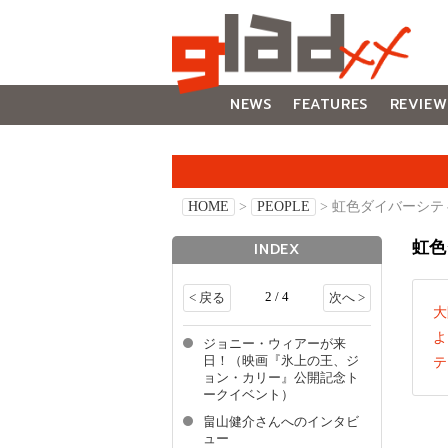
NEWS
FEATURES
REVIEW
GALLERY
HOME
>
PEOPLE
> 虹色ダイバーシ
虹色
INDEX
2 / 4
< 戻る
次へ >
大
よ
ジョニー・ウィアーが来
日！（映画『氷上の王、ジ
テ
ョン・カリー』公開記念ト
ークイベント）
畠山健介さんへのインタビ
ュー