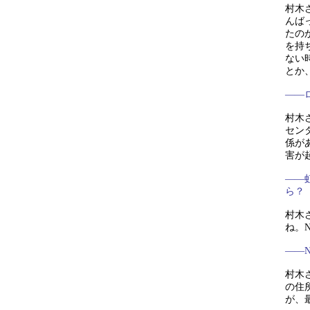
村木
んば
たの
を持
ない
とか
——
村木
セン
係が
害が
——
ら？
村木
ね。
——
村木
の住
が、