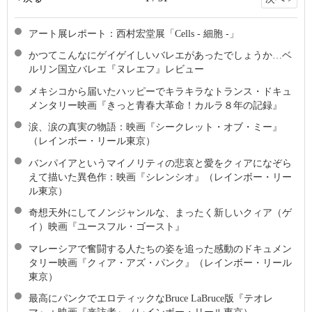
アート展レポート：西村宏堂展「Cells - 細胞 -」
かつてこんなにゲイゲイしいバレエがあったでしょうか…ベ
ルリン国立バレエ『ヌレエフ』レビュー
メキシコから届いたハッピーでキラキラなトランス・ドキュ
メンタリー映画『きっと青春大革命！カルラ８年の記録』
涙、涙の真実の物語：映画『シークレット・オブ・ミー』
（レインボー・リール東京）
バンパイアというマイノリティの悲哀と愛をクィアになぞら
えて描いた異色作：映画『シレンシオ』（レインボー・リー
ル東京）
奇想天外にしてノンジャンルな、まったく新しいクィア（ゲ
イ）映画『ユースフル・ゴースト』
マレーシアで奮闘する人たちの姿を追った感動のドキュメン
タリー映画『クィア・アズ・パンク』（レインボー・リール
東京）
最高にパンクでエロティックなBruce LaBruce版『テオレ