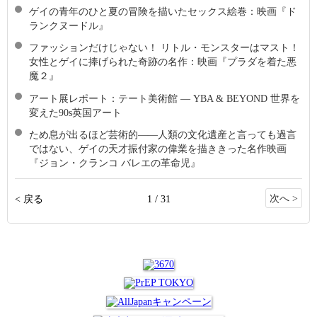
ゲイの青年のひと夏の冒険を描いたセックス絵巻：映画『ド
ランクヌードル』
ファッションだけじゃない！ リトル・モンスターはマスト！
女性とゲイに捧げられた奇跡の名作：映画『プラダを着た悪
魔２』
アート展レポート：テート美術館 ― YBA & BEYOND 世界を
変えた90s英国アート
ため息が出るほど芸術的――人類の文化遺産と言っても過言
ではない、ゲイの天才振付家の偉業を描ききった名作映画
『ジョン・クランコ バレエの革命児』
次へ >
< 戻る
1 / 31