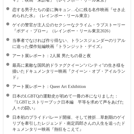
マ』：映画『来訪者』（レインボー・リール東京）
恋する男子たちの姿に胸キュン…心に残る名作映画『せき止
められた水』（レインボー・リール東京）
ゲイの警官が主人公のセクシーなクライム・ラブストーリー
『ボディ・ブロー』（レインボー・リール東京2026）
当事者でなければ作り得ない、トランスジェンダーのリアル
に迫った傑作短編映画『トランジット・デイズ』
アート展レポート：2人展 男たちの昼と夜
最高に素敵な国⺠的ドラァグクイーン“パンティ”の生き様を
描いたドキュメンタリー映画『クイーン・オブ・アイルラン
ド』
アート展レポート：Queer Art Exhibition
日本のLGBTQの運動史が初めて一冊の本になりました：
『LGBTヒストリーブック日本編 平等を求めて声をあげた
人々の闘い』
日本初のプライドパレード開催、そして挫折…草創期のゲイ
リブを牽引したレジェンド・南定四郎さんの人生を追ったド
キュメンタリー映画『熱狂をこえて』