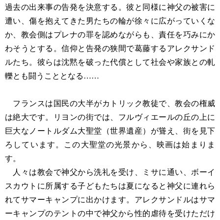
過去の出来事の告発を決意する。彼と同様に神父の被害に
遭い、傷を抱えてきた男たちの輪が徐々に広がっていくな
か、教会側はプレナの罪を認めながらも、責任を巧みにか
わそうとする。信仰と告発の狭間で葛藤するアレクサンド
ルたち。彼らは沈黙を破った代償として社会や家族との軋
轢とも闘うこととなる……
フランスは国民の大半がカトリック教徒で、教会の権威
は絶大です。リヨンの街では、フルヴィエールの丘の上に
巨大なノートルダム大聖堂（世界遺産）が聳え、街を見下
ろしています。この大聖堂の光景から、映画は始まりま
す。
人々は教会で神父から洗礼を受け、ミサに通い、ボーイ
スカウトに所属する子どもたちは夏になると神父に連れら
れてサマーキャンプに出かけます。アレクサンドルはサマ
ーキャンプのテントの中で神父から性的虐待を受けただけ