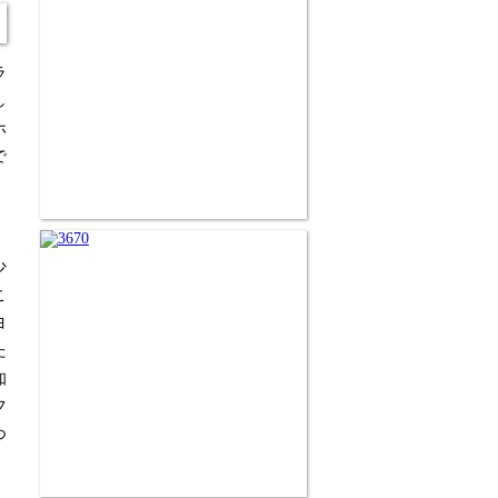
ラ
し
ホ
で
少
こ
ヨ
た
知
フ
つ