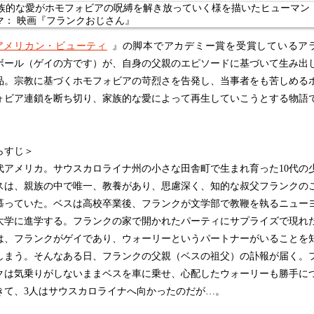
アメリカン・ビューティ
』の脚本でアカデミー賞を受賞しているア
ボール（ゲイの方です）が、自身の父親のエピソードに基づいて生み出
品。宗教に基づくホモフォビアの苛烈さを告発し、当事者をも苦しめる
ォビア連鎖を断ち切り、家族的な愛によって再生していこうとする物語
らすじ＞
年代アメリカ。サウスカロライナ州の小さな田舎町で生まれ育った10代の
スは、親族の中で唯一、教養があり、思慮深く、知的な叔父フランクの
慕っていた。ベスは高校卒業後、フランクが文学部で教鞭を執るニュー
大学に進学する。フランクの家で開かれたパーティにサプライズで現れ
は、フランクがゲイであり、ウォーリーというパートナーがいることを
しまう。そんなある日、フランクの父親（ベスの祖父）の訃報が届く。
クは気乗りがしないままベスを車に乗せ、心配したウォーリーも勝手に
きて、3人はサウスカロライナへ向かったのだが…。