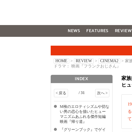
NEWS
FEATURES
REVIEW
GALLERY
HOME
>
REVIEW
>
CINEMA2
> 
ドラマ： 映画『フランクおじさん』
家族
INDEX
ヒュ
/ 31
< 戻る
次へ >
1
M検のエロティシズムや切な
る
い男の恋心を描いたヒュー
マニズムあふれる傑作短編
て
映画『帰り道』
『グリーンブック』でゲイ