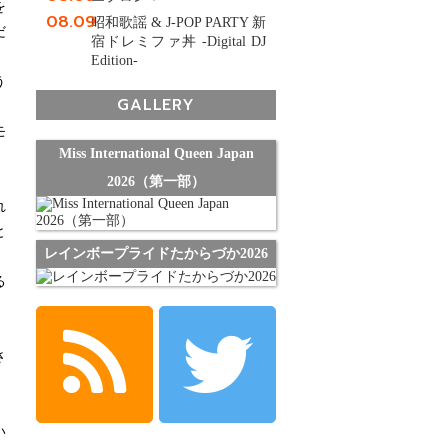
を
08.09
昭和歌謡 & J-POP PARTY 新
だ
宿ドレミファ丼 -Digital DJ
Edition-
う
GALLERY
モ
Miss International Queen Japan
2026（第一部）
れ
と
レインボープライドたからづか2026
る
？
さ
い