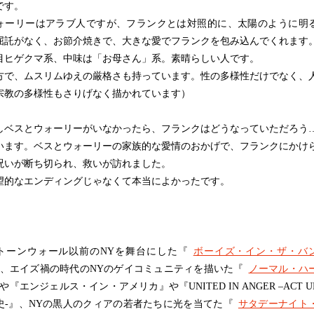
です。
ーリーはアラブ人ですが、フランクとは対照的に、太陽のように明
屈託がなく、お節介焼きで、大きな愛でフランクを包み込んでくれます
目ヒゲクマ系、中味は「お母さん」系。素晴らしい人です。
方で、ムスリムゆえの厳格さも持っています。性の多様性だけでなく、
宗教の多様性もさりげなく描かれています）
ベスとウォーリーがいなかったら、フランクはどうなっていただろう
います。ベスとウォーリーの家族的な愛情のおかげで、フランクにかけ
呪いが断ち切られ、救いが訪れました。
的なエンディングじゃなくて本当によかったです。
ーンウォール以前のNYを舞台にした『
ボーイズ・イン・ザ・バ
、エイズ禍の時代のNYのゲイコミュニティを描いた『
ノーマル・ハ
や『エンジェルス・イン・アメリカ』や『UNITED IN ANGER –ACT U
史-』、NYの黒人のクィアの若者たちに光を当てた『
サタデーナイト