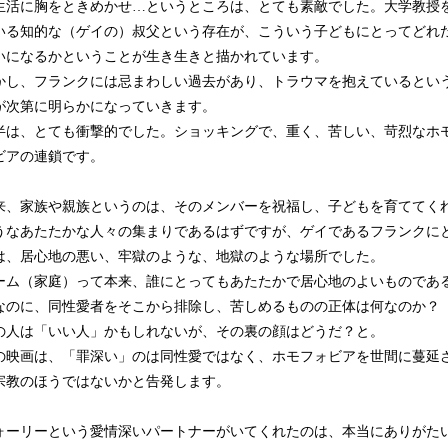
生活に胸をときめかせ…というところは、とても素敵でした。大学教授
いる知的な（ゲイの）叔父という存在が、こういう子どもにとってどれ
いになるかということが生き生きと描かれています。
し、フランクには忌まわしい過去があり、トラウマを抱えているとい
が次第に明らかになっていきます。
は、とても衝撃的でした。ショッキングで、重く、苦しい、苛烈なホ
ビアの連鎖です。
、家族や親族というのは、そのメンバーを祝福し、子どもを育ててく
うなあたたかな人々の集まりであるはずですが、ゲイであるフランクに
は、居心地の悪い、牢獄のような、地獄のような場所でした。
ム（家庭）って本来、誰にとってもあたたかで居心地のよいものであ
なのに、同性愛者をそこから排除し、苦しめるものの正体は何なのか
の人は「いい人」かもしれないが、その裏の顔はどうだ？と。
映画は、「罪深い」のは同性愛ではなく、ホモフォビアを世間に蔓延
宗教のほうではないかと告発します。
ーリーという愛情深いパートナーがいてくれたのは、本当にありがた