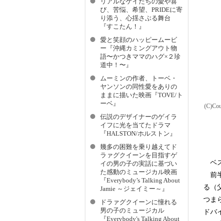
リアルなゲイたちの愛や喜
び、苦悩、希望、PRIDEに寄
り添う、心揺さぶる舞台
『すこたん！』
愛と笑顔のハッピームービ
ー『沖縄カミングアウト物
語〜かつきママのハグ×２珍
道中！〜』
ムーミンの作者、トーベ・
ヤンソンの同性愛をありの
ままに描いた映画『TOVE/ト
ーベ』
(C)Cou
伝説のデザイナーのゲイラ
イフに光を当てたドラマ
『HALSTON/ホルストン』
幾多の困難を乗り越えてド
ラァグクイーンを目指すゲ
ベス
イの男の子の実話に基づい
た感動のミュージカル映画
前半
『Everybody’s Talking About
る（
Jamie ～ジェイミー～』
つま
ドラァグクイーンに憧れる
男の子のミュージカル
ドバ
『Everybody's Talking About