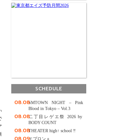
SCHEDULE
08.08
SMTOWN NIGHT – Pink
Blood in Tokyo – Vol.3
い
08.08
二丁目レゲエ祭 2026 by
で
BODY COUNT
ア
08.08
THEATER high↑ school ‼
新
08.09
エプロン＋