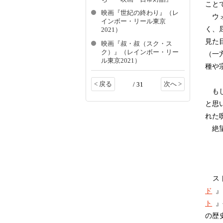
こと
映画『世紀の終わり』（レ
ウォ
インボー・リール東京
く、
2021）
見た
映画『叔・叔（スク・ス
ク）』（レインボー・リー
（一
ル東京2021）
種や
< 戻る
次へ >
/ 31
もし
と思
れた
絶望
スト
ド
』
ト
』
の歴