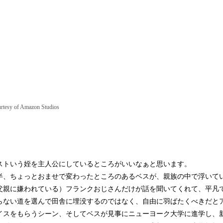
rtesy of Amazon Studios
トいう姪を主人公にしているところがいいなぁと思います。
、ちょっとおませで変わったところのあるベスが、親族の中で浮いて
父親に嫌われている）フランクおじさんだけが話を聞いてくれて、平凡
らない道を選んで田舎に埋没するのではなく、自由に羽ばたくべきだと
イスをもらうシーン、そしてベスが見事にニューヨーク大学に進学し、