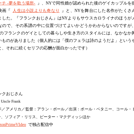
チ -夢を歌う場所-
』、NYで同性婚が認められた後のゲイカップルを
映画『
人生は小説よりも奇なり
』と、NYを舞台にした名作がたくさ
ました。『フランクおじさん』はNYよりもサウスカロライナのほうが
なので、その系譜の中に位置づけてよいかどうかわからないのですが
でのフランクのゲイとしての暮らしや生き方のスタイルには、なかなか
いものがありました（個人的には「僕のフェラは詩のようだよ」という
と、それに続くセリフの応酬が面白かったです）
ンクおじさん
ncle Frank
20年／アメリカ／監督：アラン・ボール／出演：ポール・ベタニー、コール・
ン、ソフィア・リリス、ピーター・マクディッシほか
onPrimeVIdeo
で独占配信中