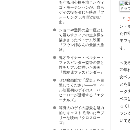
を守る用心棒を演じたヴィ
ゴ・モーテンセンが、自ら
ゲイの役を演じた映画『フ
ォーリング 50年間の想い
『
出』
ン・
ショーや遊興の旅一座とし
た作
て暮らすクィアの生き様を
描ききったベトナム映画
モフ
『フウン姉さんの最後の旅
す。
路』
鬼才ライナー・ベルナー・
＜あ
ファスビンダー監督の愛と
性をリアルに描いた映画
70
『異端児ファスビンダー』
女ベ
ぜひ映画館で「歴史」を目
とを
撃してください――マーベ
ル映画初のゲイのスーパー
ーク
ヒーローが登場する『エタ
ベス
ーナルズ』
って
等身大のゲイの恋愛を魅力
的なキャストで描いたラブ
ラン
リーな映画『クロスロー
いて
ズ』