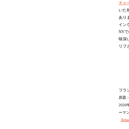
チャー
いた
あり
イン
NY
味深
リフ
フラ
原題：U
20
ーマ
Amaz