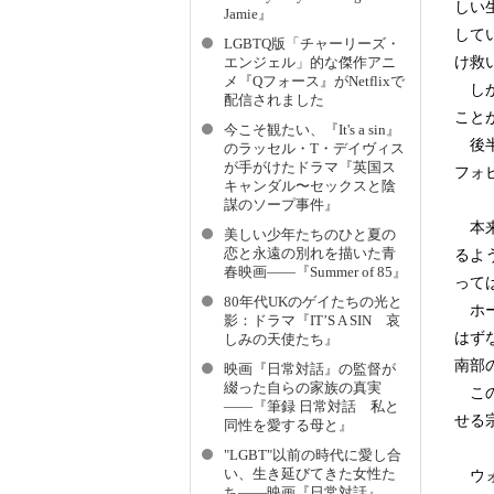
しい
Jamie』
して
LGBTQ版「チャーリーズ・
け救
エンジェル」的な傑作アニ
メ『Qフォース』がNetflixで
しか
配信されました
こと
今こそ観たい、『It's a sin』
後半
のラッセル・T・デイヴィス
が手がけたドラマ『英国ス
フォ
キャンダル〜セックスと陰
謀のソープ事件』
本来
美しい少年たちのひと夏の
恋と永遠の別れを描いた青
るよ
春映画――『Summer of 85』
って
80年代UKのゲイたちの光と
ホー
影：ドラマ『IT’S A SIN 哀
はず
しみの天使たち』
南部
映画『日常対話』の監督が
綴った自らの家族の真実
この
――『筆録 日常対話 私と
せる
同性を愛する母と』
"LGBT"以前の時代に愛し合
い、生き延びてきた女性た
ウォ
ち――映画『日常対話』