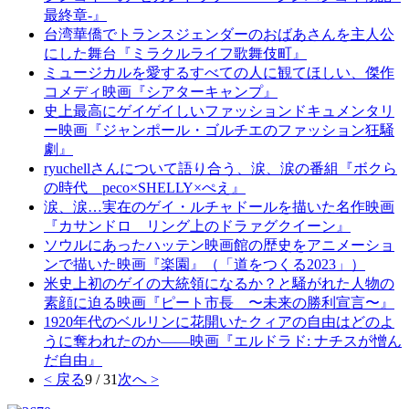
最終章-』
台湾華僑でトランスジェンダーのおばあさんを主人公
にした舞台『ミラクルライフ歌舞伎町』
ミュージカルを愛するすべての人に観てほしい、傑作
コメディ映画『シアターキャンプ』
史上最高にゲイゲイしいファッションドキュメンタリ
ー映画『ジャンポール・ゴルチエのファッション狂騒
劇』
ryuchellさんについて語り合う、涙、涙の番組『ボクら
の時代 peco×SHELLY×ぺえ』
涙、涙…実在のゲイ・ルチャドールを描いた名作映画
『カサンドロ リング上のドラァグクイーン』
ソウルにあったハッテン映画館の歴史をアニメーショ
ンで描いた映画『楽園』（「道をつくる2023」）
米史上初のゲイの大統領になるか？と騒がれた人物の
素顔に迫る映画『ピート市長 〜未来の勝利宣言〜』
1920年代のベルリンに花開いたクィアの自由はどのよ
うに奪われたのか――映画『エルドラド: ナチスが憎ん
だ自由』
< 戻る
9 / 31
次へ >