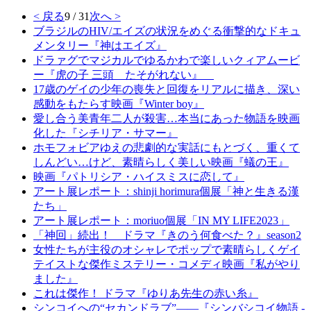
< 戻る
9 / 31
次へ >
ブラジルのHIV/エイズの状況をめぐる衝撃的なドキュ
メンタリー『神はエイズ』
ドラァグでマジカルでゆるかわで楽しいクィアムービ
ー『虎の子 三頭 たそがれない』
17歳のゲイの少年の喪失と回復をリアルに描き、深い
感動をもたらす映画『Winter boy』
愛し合う美青年二人が殺害…本当にあった物語を映画
化した『シチリア・サマー』
ホモフォビアゆえの悲劇的な実話にもとづく、重くて
しんどい…けど、素晴らしく美しい映画『蟻の王』
映画『パトリシア・ハイスミスに恋して』
アート展レポート：shinji horimura個展「神と生きる漢
たち」
アート展レポート：moriuo個展「IN MY LIFE2023」
「神回」続出！ ドラマ『きのう何食べた？』season2
女性たちが主役のオシャレでポップで素晴らしくゲイ
テイストな傑作ミステリー・コメディ映画『私がやり
ました』
これは傑作！ ドラマ『ゆりあ先生の赤い糸』
シンコイへの“セカンドラブ”――『シンバシコイ物語 -