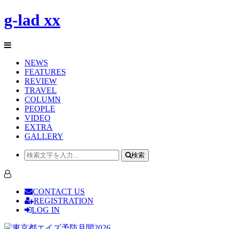
g-lad xx
NEWS
FEATURES
REVIEW
TRAVEL
COLUMN
PEOPLE
VIDEO
EXTRA
GALLERY
検索
CONTACT US
REGISTRATION
LOG IN