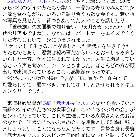
NPO法人パープル・ハンズ
の「ちゃぶ台の会」は、50代
から70代のゲイの方たちが集い、一品持ち寄りでみんなで夕
ご飯を食べながら、いろいろ語り合う素敵な会です。若い頃
の写真を見せたり、昔つきあってた人のことを話したり
（『薔薇族』の文通欄で知り合い、3ヵ月かかったとか。時
代のリアルですね）。なかには、パートナーをエイズで亡く
した方などもいて、身につまされました…。
「ゲイとして生きることが難しかった時代」を生きてきた
方たちでもあり、恋愛は秘め事だからいいとおっしゃる方も
いらした一方、ゲイに生まれてよかった、人生に満足してい
るという声も聞かれ、ジーンときました。ほとんどの方が顔
出しで出演されているところも感慨深かったです。
9分ちょっとの短い映画ですが、実に豊かで、面白くて、
可愛らしくて、愛すべき、そしてホロリとさせられるドキュ
メンタリーでした。
東海林毅監督が
長編『老ナルキソス』
のなかで描いていた
高齢のゲイの方たちのお食事会は、この「ちゃぶ台の会」が
ヒントになっていて、これを主催している永易さんとのお話
のなかで、実際の「ちゃぶ台の会」を映像として記録に残し
ましょうということになったんだそうです。監督自身も長編
『老ナルキソス』のスピンオフ的作品になったと語っている