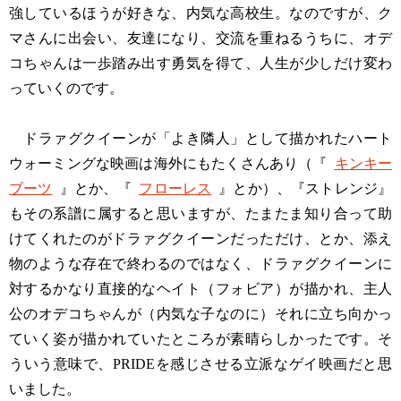
強しているほうが好きな、内気な高校生。なのですが、ク
マさんに出会い、友達になり、交流を重ねるうちに、オデ
コちゃんは一歩踏み出す勇気を得て、人生が少しだけ変わ
っていくのです。
ドラァグクイーンが「よき隣人」として描かれたハート
ウォーミングな映画は海外にもたくさんあり（『
キンキー
ブーツ
』とか、『
フローレス
』とか）、『ストレンジ』
もその系譜に属すると思いますが、たまたま知り合って助
けてくれたのがドラァグクイーンだっただけ、とか、添え
物のような存在で終わるのではなく、ドラァグクイーンに
対するかなり直接的なヘイト（フォビア）が描かれ、主人
公のオデコちゃんが（内気な子なのに）それに立ち向かっ
ていく姿が描かれていたところが素晴らしかったです。そ
ういう意味で、PRIDEを感じさせる立派なゲイ映画だと思
いました。