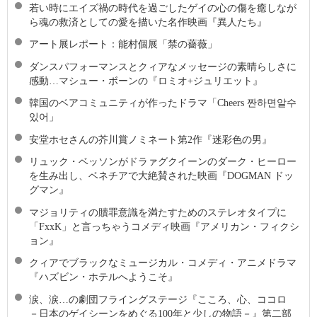
若い時にエイズ禍の時代を過ごしたゲイの心の傷を癒しなが
ら魂の救済としての愛を描いた名作映画『異人たち』
アート展レポート：能村個展「禁の薔薇」
ダンスパフォーマンスとクィアなメッセージの素晴らしさに
感動…マシュー・ボーンの『ロミオ+ジュリエット』
韓国のベアコミュニティが作ったドラマ「Cheers 짠하면알수
있어」
安堂ホセさんの芥川賞ノミネート第2作『迷彩色の男』
リュック・ベッソンがドラァグクイーンのダーク・ヒーロー
を生み出し、ベネチアで大絶賛された映画『DOGMAN ドッ
グマン』
マジョリティの贖罪意識を満たすためのステレオタイプに
「FxxK」と言っちゃうコメディ映画『アメリカン・フィクシ
ョン』
クィアでブラックなミュージカル・コメディ・アニメドラマ
『ハズビン・ホテルへようこそ』
涙、涙…の劇団フライングステージ『こころ、心、ココロ
－日本のゲイシーンをめぐる100年と少しの物語－』第二部