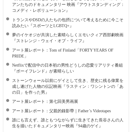
アンたちのドキュメンタリー 映画『アウトスタンディング：
コメディ・レボリューション』
トランスやDSDの人たちの包摂について考えるために今こそ
読みたい『スポーツとLGBTQ+』
夢のイケオジが共演した素晴らしくエモいクィア西部劇映画
『ストレンジ・ウェイ・オブ・ライフ』
アート展レポート：Tom of Finland「FORTY YEARS OF
PRIDE」
Netflixで配信中の日本初の男性どうしの恋愛リアリティ番組
『ボーイフレンド』が素晴らしい
ストーンウォール以前にゲイとして生き、歴史に残る偉業を
成し遂げた人物の伝記映画『ラスティン：ワシントンの「あ
の日」を作った男』
アート展レポート：第七回美男画展
アート展レポート：父親的錄影帶｜Father’s Videotapes
誰にも言えず、誰ともつながらずに生きてきた長谷さんの人
生を描いたドキュメンタリー映画『94歳のゲイ』