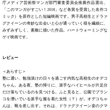
庁メディア芸術祭マンガ部門審査委員会推薦作品選出、
「このマンガがすごい！2018」など各賞を受賞した名作コ
ミック）を原作とした短編映画です。男子高校生とドラァ
グクイーンの奇妙な出会いと心が通っていく様を繊細に、
みずみずしく、素敵に描いた作品。ハートウォーミングな
ゲイ映画です。
レビュー
＜あらすじ＞
塾に通い、勉強漬けの日々を過ごす内気な高校生のオデコ
ちゃん。ある夜、塾の帰りに、派手なハイヒールが片足分
だけ落ちているのを見つける。ふと見ると、公園でブラン
コを漕いでいる派手な服を着た女性（？）が。オデコちゃ
んは、靴を差し出す。それは、ドラァグクイーン姿のクマ