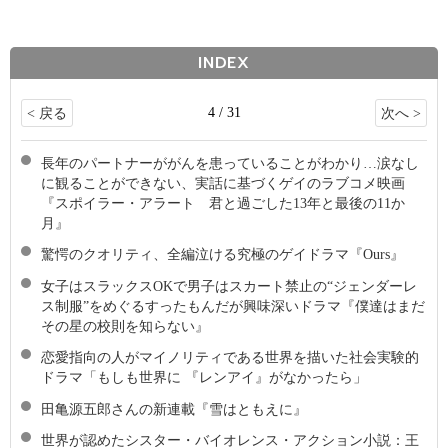
INDEX
4 / 31
< 戻る
次へ >
長年のパートナーががんを患っていることがわかり…涙なし
に観ることができない、実話に基づくゲイのラブコメ映画
『スポイラー・アラート 君と過ごした13年と最後の11か
月』
驚愕のクオリティ、全編泣ける究極のゲイドラマ『Ours』
女子はスラックスOKで男子はスカート禁止の“ジェンダーレ
ス制服”をめぐるすったもんだが興味深いドラマ『僕達はまだ
その星の校則を知らない』
恋愛指向の人がマイノリティである世界を描いた社会実験的
ドラマ「もしも世界に 『レンアイ』がなかったら」
田亀源五郎さんの新連載『雪はともえに』
世界が認めたシスター・バイオレンス・アクション小説：王