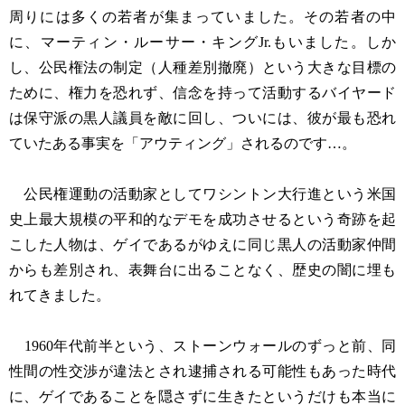
周りには多くの若者が集まっていました。その若者の中
に、マーティン・ルーサー・キングJr.もいました。しか
し、公民権法の制定（人種差別撤廃）という大きな目標の
ために、権力を恐れず、信念を持って活動するバイヤード
は保守派の黒人議員を敵に回し、ついには、彼が最も恐れ
ていたある事実を「アウティング」されるのです…。
公民権運動の活動家としてワシントン大行進という米国
史上最大規模の平和的なデモを成功させるという奇跡を起
こした人物は、ゲイであるがゆえに同じ黒人の活動家仲間
からも差別され、表舞台に出ることなく、歴史の闇に埋も
れてきました。
1960年代前半という、ストーンウォールのずっと前、同
性間の性交渉が違法とされ逮捕される可能性もあった時代
に、ゲイであることを隠さずに生きたというだけも本当に