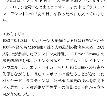
Neflixは「プライド月間」の特集を組んでいますが
（LGBTQで検索すると出てきます）、その中に『ラスティ
ン：ワシントンの『あの日』を作った男』も入っていまし
た。
＜あらすじ＞
1963年8月28日、リンカーン大統領による奴隷解放宣言から
100年を経てもなお根強く続く人種差別の撤廃を求め、20万
人以上が参加したワシントン大行進。「I Have a Dream」の
歴史的演説を残したキング牧師や、アダム・クレイトン・
パウエル・Jr.、エラ・ベイカーらとともに自由への行進を
先導しながらも、長らくスポットの当たることがなかった
バイヤード・ラスティンは、公民権の歴史の流れを変える
べく尽力し、人種差別や同性愛への偏見に真っ向から立ち
向かうのだった…。