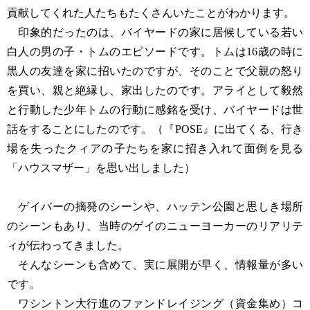
貢献してくれた人たちもたくさんいたことがわかります。
印象的だったのは、バイヤードの家に居候している若い
白人の男の子・トムのエピソードです。トムは16歳の時に
黒人の友達を家に招いたのですが、そのことで父親の怒り
を買い、親と絶縁し、家出したのです。アライとして毅然
と行動した少年トムの行動に感銘を受け、バイヤードは世
話をすることにしたのです。（『POSE』に出てくる、行き
場を失ったクィアの子たちを家に招き入れて面倒を見る
「ハウスマザー」を思い出しました）
ゲイバーの摘発のシーンや、ハッテン公園と思しき場所
のシーンもあり、当時のゲイのニューヨーカーのリアリテ
ィが伝わってきました。
そんなシーンも含めて、実に展開が早く、情報量が多い
です。
ワシントン大行進のファンドレイジング（資金集め）コ