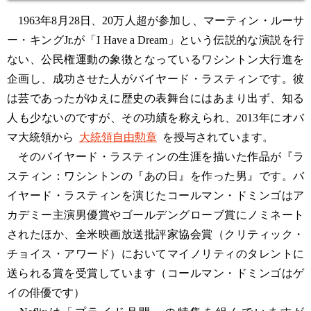
1963年8月28日、20万人超が参加し、マーティン・ルーサ
ー・キングJr.が「I Have a Dream」という伝説的な演説を行
ない、公民権運動の象徴となっているワシントン大行進を
企画し、成功させた人がバイヤード・ラスティンです。彼
は芸であったがゆえに歴史の表舞台にはあまり出ず、知る
人も少ないのですが、その功績を称えられ、2013年にオバ
マ大統領から
大統領自由勲章
を授与されています。
そのバイヤード・ラスティンの生涯を描いた作品が『ラ
スティン：ワシントンの『あの日』を作った男』です。バ
イヤード・ラスティンを演じたコールマン・ドミンゴはア
カデミー主演男優賞やゴールデングローブ賞にノミネート
されたほか、全米映画放送批評家協会賞（クリティック・
チョイス・アワード）においてマイノリティのタレントに
送られる賞を受賞しています（コールマン・ドミンゴはゲ
イの俳優です）