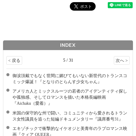
INDEX
5 / 31
< 戻る
次へ >
御涙頂戴でもなく世間に媚びてもいない新世代のトランスコ
ミック爆誕！『となりのとらんす少女ちゃん』
アメリカ人とミックスルーツの若者のアイデンティティ探し
や孤独感、そしてロマンスを描いた本格長編映画
『Aichaku（愛着）』
米国の保守的な州で闘い、コミュニティから愛されるトラン
ス女性議員を追った短編ドキュメンタリー『議席番号31』
エキゾチックで衝撃的なイケオジと美青年のラブロマンス映
画『クィア QUEER』