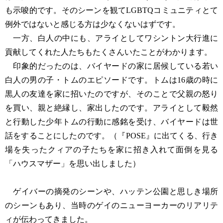
も示唆的です。そのシーンを観てLGBTQコミュニティとて
例外ではないと感じる方は少なくないはずです。
一方、白人の中にも、アライとしてワシントン大行進に
貢献してくれた人たちもたくさんいたことがわかります。
印象的だったのは、バイヤードの家に居候している若い
白人の男の子・トムのエピソードです。トムは16歳の時に
黒人の友達を家に招いたのですが、そのことで父親の怒り
を買い、親と絶縁し、家出したのです。アライとして毅然
と行動した少年トムの行動に感銘を受け、バイヤードは世
話をすることにしたのです。（『POSE』に出てくる、行き
場を失ったクィアの子たちを家に招き入れて面倒を見る
「ハウスマザー」を思い出しました）
ゲイバーの摘発のシーンや、ハッテン公園と思しき場所
のシーンもあり、当時のゲイのニューヨーカーのリアリテ
ィが伝わってきました。