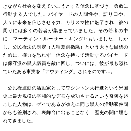
きながら社会を変えていこうとする信念に基づき、勇敢に
行動する人でした。バイヤードの人間性や、語り口や、
人々に未来を信じさせる力、カリスマ性に魅了され、彼の
周りには多くの若者が集まっていました。その若者の中
に、マーティン・ルーサー・キングJr.もいました。しか
し、公民権法の制定（人種差別撤廃）という大きな目標の
ために、権力を恐れず、信念を持って活動するバイヤード
は保守派の黒人議員を敵に回し、ついには、彼が最も恐れ
ていたある事実を「アウティング」されるのです…。
公民権運動の活動家としてワシントン大行進という米国
史上最大規模の平和的なデモを成功させるという奇跡を起
こした人物は、ゲイであるがゆえに同じ黒人の活動家仲間
からも差別され、表舞台に出ることなく、歴史の闇に埋も
れてきました。