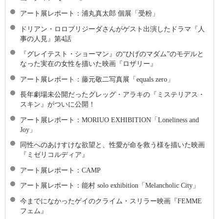
アート展レポート：浦丸真太郎 個展「受粉」
ドリアン・ロロブリジーダさんがゲスト出演したドラマ『人
事の人見』第4話
『グレイテスト・ショーマン』の“ひげのマダム”のモデルと
なった実在の女性を描いた映画『ロザリー』
アート展レポート：藤元敬二写真展「equals zero」
長年劇場未公開だったグレッグ・アラキの『ミステリアス・
スキン』がついに公開！
アート展レポート：MORIUO EXHIBITION「Loneliness and
Joy」
同性へのあけすけな欲望と、性愛が命を救う様を描いた映画
『ミゼリコルディア』
アート展レポート：CAMP
アート展レポート：能村 solo exhibition「Melancholic City」
今までになかったゲイのクライム・スリラー映画『FEMME
フェム』