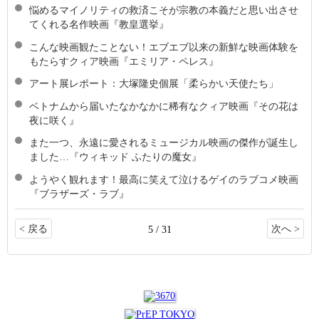
悩めるマイノリティの救済こそが宗教の本義だと思い出させ
てくれる名作映画『教皇選挙』
こんな映画観たことない！エブエブ以来の新鮮な映画体験を
もたらすクィア映画『エミリア・ペレス』
アート展レポート：大塚隆史個展​「柔らかい天使たち」
ベトナムから届いたなかなかに稀有なクィア映画『その花は
夜に咲く』
また一つ、永遠に愛されるミュージカル映画の傑作が誕生し
ました…『ウィキッド ふたりの魔女』
ようやく観れます！最高に笑えて泣けるゲイのラブコメ映画
『ブラザーズ・ラブ』
< 戻る
次へ >
5 / 31