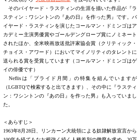
そのバイヤード・ラスティンの生涯を描いた作品が『ラ
スティン：ワシントンの『あの日』を作った男』です。バ
イヤード・ラスティンを演じたコールマン・ドミンゴはア
カデミー主演男優賞やゴールデングローブ賞にノミネート
されたほか、全米映画放送批評家協会賞（クリティック・
チョイス・アワード）においてマイノリティのタレントに
送られる賞を受賞しています（コールマン・ドミンゴはゲ
イの俳優です）
Neflixは「プライド月間」の特集を組んでいますが
（LGBTQで検索すると出てきます）、その中に『ラスティ
ン：ワシントンの『あの日』を作った男』も入っていまし
た。
＜あらすじ＞
1963年8月28日、リンカーン大統領による奴隷解放宣言から
100年を経てもなお根強く続く人種差別の撤廃を求め、20万