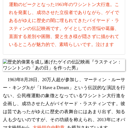
運動のピークとなった1963年のワシントン大行進。こ
れを発案し、成功させた立役者でありながら、ゲイで
あるがゆえに歴史の闇に埋もれてきたバイヤード・ラ
スティンの伝記映画です。ゲイとしての苦悩や葛藤、
直面する差別や困難、愛と生き様が隠さずに描かれて
いるところが魅力的で、素晴らしいです。泣けます
1963年8月28日、20万人超が参加し、マーティン・ルーサ
ー・キングJr.が「I Have a Dream」という伝説的な演説を行
ない、公民権運動の象徴となっているワシントン大行進を
企画し、成功させた人がバイヤード・ラスティンです。彼
は芸であったがゆえに歴史の表舞台にはあまり出ず、知る
人も少ないのですが、その功績を称えられ、2013年にオバ
マ大統領から
大統領自由勲章
を授与されています。