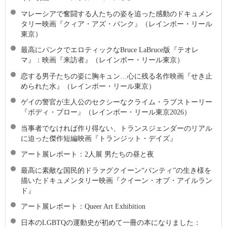
マレーシアで奮闘する人たちの姿を追った感動のドキュメン
タリー映画『クィア・アズ・パンク』（レインボー・リール
東京）
最高にパンクでエロティックなBruce LaBruce版『テオレ
マ』：映画『来訪者』（レインボー・リール東京）
恋する男子たちの姿に胸キュン…心に残る名作映画『せき止
められた水』（レインボー・リール東京）
ゲイの警官が主人公のセクシーなクライム・ラブストーリー
『ボディ・ブロー』（レインボー・リール東京2026）
当事者でなければ作り得ない、トランスジェンダーのリアル
に迫った傑作短編映画『トランジット・デイズ』
アート展レポート：2人展 男たちの昼と夜
最高に素敵な国⺠的ドラァグクイーン“パンティ”の生き様を
描いたドキュメンタリー映画『クイーン・オブ・アイルラン
ド』
アート展レポート：Queer Art Exhibition
日本のLGBTQの運動史が初めて一冊の本になりました：