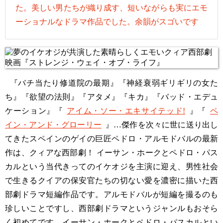
た。美しい男たちが織り成す、短いながらも実にエモ
ーショナルなドラマ作品でした。余韻がスゴいです
『バチ当たり修道院の最期』『神経衰弱ギリギリの女た
ち』『欲望の法則』『アタメ』『キカ』『バッド・エデュ
ケーション』『
アイム・ソー・エキサイテッド!
』『
ペ
イン・アンド・グローリー
』…傑作を次々に世に送り出し
てきたスペインのゲイの巨匠ペドロ・アルモドバルの最新
作は、クィアな西部劇！ イーサン・ホークとペドロ・パス
カルという当代きってのイケオジを主演に迎え、男性社会
で生きるクイアの保安官たちの切ない愛を濃密に描いた西
部劇ドラマ短編作品です。アルモドバルが短編を撮るのも
珍しいことですし、西部劇ドラマというジャンルもおそら
く初めてです。イーサン・ホークとペドロ・パスカルとい