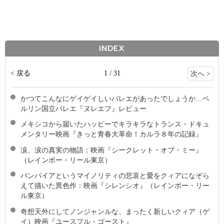
INDEX
< 戻る
1 / 31
次へ >
かつてこんなにゲイゲイしいバレエがあったでしょうか…ベ
ルリン国立バレエ『ヌレエフ』レビュー
メキシコから届いたハッピーでキラキラなトランス・ドキュ
メンタリー映画『きっと青春大革命！カルラ８年の記録』
涙、涙の真実の物語：映画『シークレット・オブ・ミー』
（レインボー・リール東京）
バンパイアというマイノリティの悲哀と愛をクィアになぞら
えて描いた異色作：映画『シレンシオ』（レインボー・リー
ル東京）
奇想天外にしてノンジャンルな、まったく新しいクィア（ゲ
イ）映画『ユースフル・ゴースト』