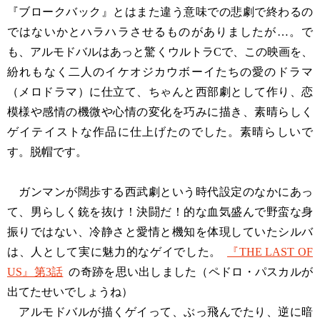
『ブロークバック』とはまた違う意味での悲劇で終わるの
ではないかとハラハラさせるものがありましたが…。で
も、アルモドバルはあっと驚くウルトラCで、この映画を、
紛れもなく二人のイケオジカウボーイたちの愛のドラマ
（メロドラマ）に仕立て、ちゃんと西部劇として作り、恋
模様や感情の機微や心情の変化を巧みに描き、素晴らしく
ゲイテイストな作品に仕上げたのでした。素晴らしいで
す。脱帽です。
ガンマンが闊歩する西武劇という時代設定のなかにあっ
て、男らしく銃を抜け！決闘だ！的な血気盛んで野蛮な身
振りではない、冷静さと愛情と機知を体現していたシルバ
は、人として実に魅力的なゲイでした。
『THE LAST OF
US』第3話
の奇跡を思い出しました（ペドロ・パスカルが
出てたせいでしょうね）
アルモドバルが描くゲイって、ぶっ飛んでたり、逆に暗