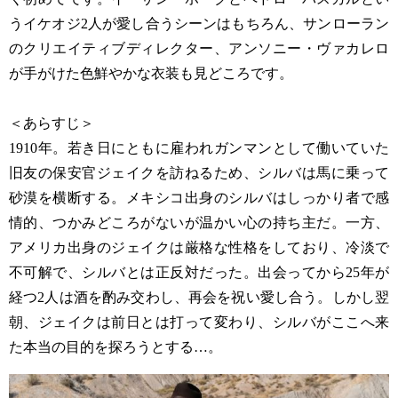
うイケオジ2人が愛し合うシーンはもちろん、サンローラン
のクリエイティブディレクター、アンソニー・ヴァカレロ
が手がけた色鮮やかな衣装も見どころです。
＜あらすじ＞
1910年。若き日にともに雇われガンマンとして働いていた
旧友の保安官ジェイクを訪ねるため、シルバは馬に乗って
砂漠を横断する。メキシコ出身のシルバはしっかり者で感
情的、つかみどころがないが温かい心の持ち主だ。一方、
アメリカ出身のジェイクは厳格な性格をしており、冷淡で
不可解で、シルバとは正反対だった。出会ってから25年が
経つ2人は酒を酌み交わし、再会を祝い愛し合う。しかし翌
朝、ジェイクは前日とは打って変わり、シルバがここへ来
た本当の目的を探ろうとする…。