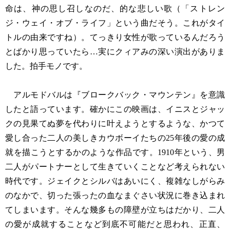
命は、神の思し召しなのだ、的な悲しい歌（「ストレン
ジ・ウェイ・オブ・ライフ」という曲だそう。これがタイ
トルの由来ですね）。てっきり女性が歌っているんだろう
とばかり思っていたら…実にクィアみの深い演出がありま
した。拍手モノです。
アルモドバルは『ブロークバック・マウンテン』を意識
したと語っています。確かにこの映画は、イニスとジャッ
クの見果てぬ夢を代わりに叶えようとするような、かつて
愛し合った二人の美しきカウボーイたちの25年後の愛の成
就を描こうとするかのような作品です。1910年という、男
二人がパートナーとして生きていくことなど考えられない
時代です。ジェイクとシルバはあいにく、複雑なしがらみ
のなかで、切った張ったの血なまぐさい状況に巻き込まれ
てしまいます。そんな幾多もの障壁が立ちはだかり、二人
の愛が成就することなど到底不可能だと思われ、正直、