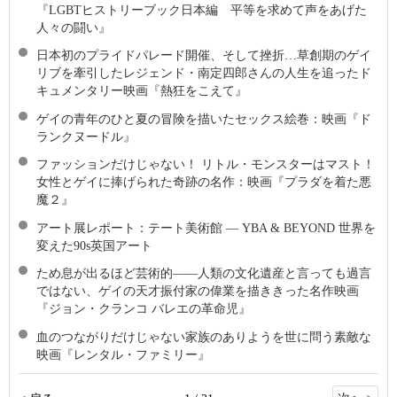
『LGBTヒストリーブック日本編 平等を求めて声をあげた
人々の闘い』
日本初のプライドパレード開催、そして挫折…草創期のゲイ
リブを牽引したレジェンド・南定四郎さんの人生を追ったド
キュメンタリー映画『熱狂をこえて』
ゲイの青年のひと夏の冒険を描いたセックス絵巻：映画『ド
ランクヌードル』
ファッションだけじゃない！ リトル・モンスターはマスト！
女性とゲイに捧げられた奇跡の名作：映画『プラダを着た悪
魔２』
アート展レポート：テート美術館 ― YBA & BEYOND 世界を
変えた90s英国アート
ため息が出るほど芸術的――人類の文化遺産と言っても過言
ではない、ゲイの天才振付家の偉業を描ききった名作映画
『ジョン・クランコ バレエの革命児』
血のつながりだけじゃない家族のありようを世に問う素敵な
映画『レンタル・ファミリー』