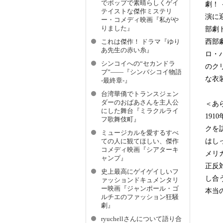
でポップで素晴らしくゲイ
劇！
テイストな傑作ミステリ
演に
ー・コメディ映画『私がや
りました』
部劇
西部
これは傑作！ ドラマ『ゆり
あ先生の赤い糸』
ロ・
シンコイへの“セカンドラ
のク
ブ”――『シンバシコイ物語
な衣
-最終章-』
台湾華僑でトランスジェン
ダーのおばあさんを主人公
＜あ
にした舞台『ミラクルライ
19
フ歌舞伎町』
クを
ミュージカルを愛するすべ
はし
ての人に観てほしい、傑作
コメディ映画『シアターキ
メリ
ャンプ』
正反
史上最高にゲイゲイしいフ
し合
ァッションドキュメンタリ
ー映画『ジャンポール・ゴ
本当
ルチエのファッション狂騒
劇』
ryuchellさんについて語り合