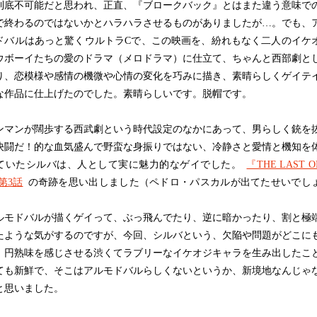
到底不可能だと思われ、正直、『ブロークバック』とはまた違う意味で
で終わるのではないかとハラハラさせるものがありましたが…。でも、
ドバルはあっと驚くウルトラCで、この映画を、紛れもなく二人のイケ
ウボーイたちの愛のドラマ（メロドラマ）に仕立て、ちゃんと西部劇と
り、恋模様や感情の機微や心情の変化を巧みに描き、素晴らしくゲイテ
な作品に仕上げたのでした。素晴らしいです。脱帽です。
マンが闊歩する西武劇という時代設定のなかにあって、男らしく銃を
決闘だ！的な血気盛んで野蛮な身振りではない、冷静さと愛情と機知を
ていたシルバは、人として実に魅力的なゲイでした。
『THE LAST O
第3話
の奇跡を思い出しました（ペドロ・パスカルが出てたせいでし
）
モドバルが描くゲイって、ぶっ飛んでたり、逆に暗かったり、割と極
たような気がするのですが、今回、シルバという、欠陥や問題がどこに
、円熟味を感じさせる渋くてラブリーなイケオジキャラを生み出したこ
ても新鮮で、そこはアルモドバルらしくないというか、新境地なんじゃ
と思いました。