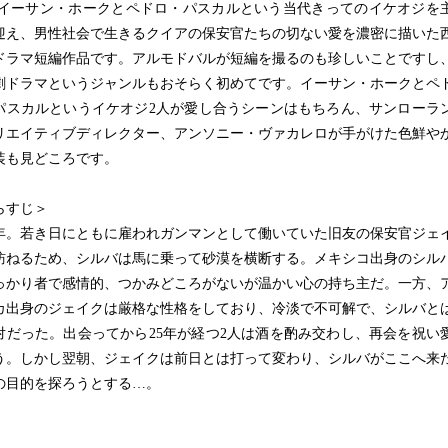
 イーサン・ホークとペドロ・パスカルという当代きってのイケオジを
迎え、男性社会で生きるクイアの保安官たちの切ない愛を濃密に描いた
ドラマ短編作品です。アルモドバルが短編を撮るのも珍しいことですし
劇ドラマというジャンルもおそらく初めてです。イーサン・ホークとペ
パスカルというイケオジ2人が愛し合うシーンはもちろん、サンローラ
リエイティブディレクター、アンソニー・ヴァカレロが手がけた色鮮や
装も見どころです。
らすじ＞
10年。若き日にともに雇われガンマンとして働いていた旧友の保安官ジェ
訪ねるため、シルバは馬に乗って砂漠を横断する。メキシコ出身のシル
っかり者で感情的、つかみどころがないが温かい心の持ち主だ。一方、
カ出身のジェイクは厳格な性格をしており、冷淡で不可解で、シルバと
対だった。出会ってから25年が経つ2人は酒を酌み交わし、再会を祝い
う。しかし翌朝、ジェイクは前日とは打って変わり、シルバがここへ来
の目的を探ろうとする…。