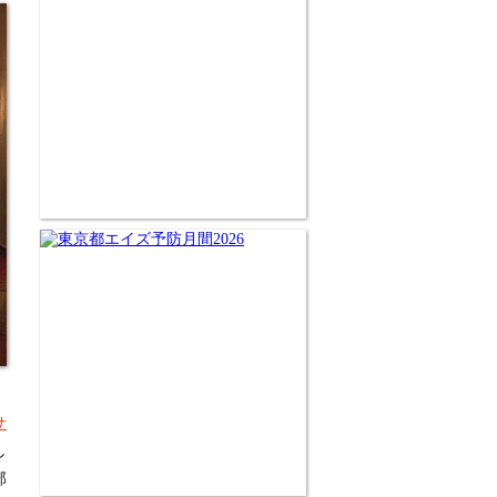
』
サ
し
部