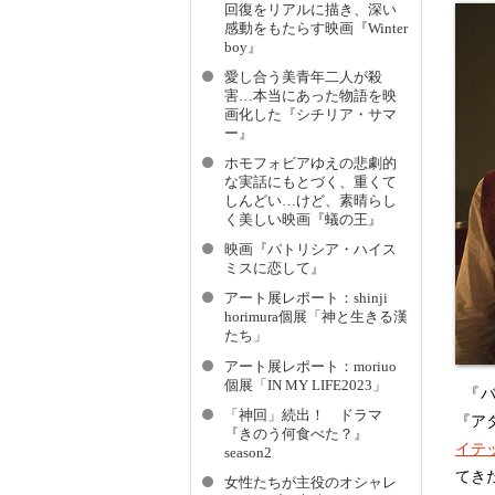
回復をリアルに描き、深い
感動をもたらす映画『Winter
boy』
愛し合う美青年二人が殺
害…本当にあった物語を映
画化した『シチリア・サマ
ー』
ホモフォビアゆえの悲劇的
な実話にもとづく、重くて
しんどい…けど、素晴らし
く美しい映画『蟻の王』
映画『パトリシア・ハイス
ミスに恋して』
アート展レポート：shinji
horimura個展「神と生きる漢
たち」
アート展レポート：moriuo
個展「IN MY LIFE2023」
『バ
「神回」続出！ ドラマ
『ア
『きのう何食べた？』
イテ
season2
てき
女性たちが主役のオシャレ