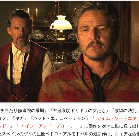
チ当たり修道院の最期』『神経衰弱ギリギリの女たち』『欲望の法則
タメ』『キカ』『バッド・エデュケーション』『
アイム・ソー・エキ
ッド!
』『
ペイン・アンド・グローリー
』…傑作を次々に世に送り出
たスペインのゲイの巨匠ペドロ・アルモドバルの最新作は、クィアな西