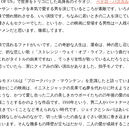
ST OF US』で世界をトリコにした高身長のイケオジ、
ペドロ・パスカル
ーサン・ホークを本気で愛する男を演じているところが素敵です。いろ
味で惚れ惚れさせる、いい演技です。ちなみに若いときの二人を演じて
優さんもセクシーでした。というか、この映画に登場する男性は一人残
ケメンだと思います。徹底してます。
で流れるファドがいいです。この奇妙な人生は、運命は、神の思し召
だ、的な悲しい歌（「ストレンジ・ウェイ・オブ・ライフ」という曲だ
これがタイトルの由来ですね）。てっきり女性が歌っているんだろうと
思っていたら…実にクィアみの深い演出がありました。拍手モノです。
モドバルは『ブロークバック・マウンテン』を意識したと語ってい
確かにこの映画は、イニスとジャックの見果てぬ夢を代わりに叶えよう
ような、かつて愛し合った二人の美しきカウボーイたちの25年後の愛の
描こうとするかのような作品です。1910年という、男二人がパートナー
生きていくことなど考えられない時代です。ジェイクとシルバはあい
複雑なしがらみのなかで、切った張ったの血なまぐさい状況に巻き込ま
まいます。そんな幾多もの障壁が立ちはだかり、二人の愛が成就するこ