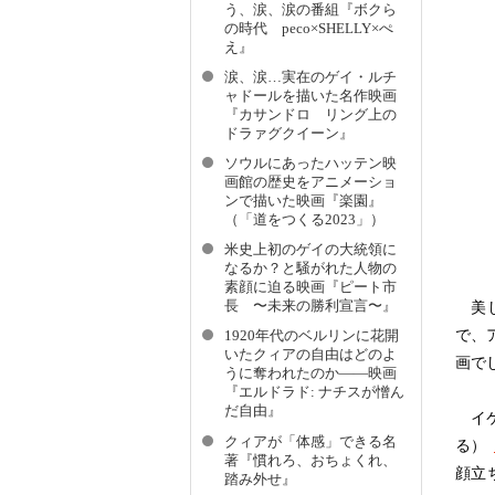
う、涙、涙の番組『ボクら
の時代 peco×SHELLY×ぺ
え』
涙、涙…実在のゲイ・ルチ
ャドールを描いた名作映画
『カサンドロ リング上の
ドラァグクイーン』
ソウルにあったハッテン映
画館の歴史をアニメーショ
ンで描いた映画『楽園』
（「道をつくる2023」）
米史上初のゲイの大統領に
なるか？と騒がれた人物の
素顔に迫る映画『ピート市
長 〜未来の勝利宣言〜』
美し
で、
1920年代のベルリンに花開
いたクィアの自由はどのよ
画で
うに奪われたのか――映画
『エルドラド: ナチスが憎ん
だ自由』
イケ
クィアが「体感」できる名
る）
著『慣れろ、おちょくれ、
顔立
踏み外せ』