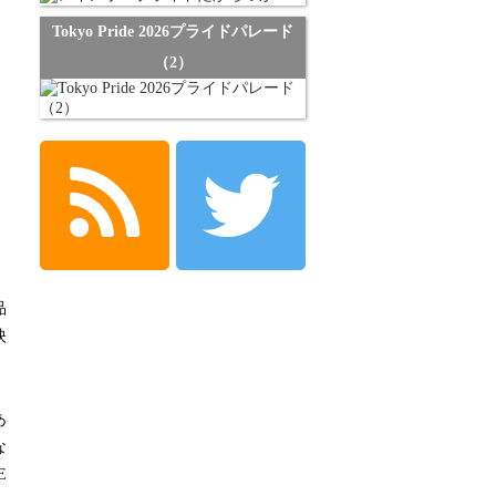
Tokyo Pride 2026プライドパレード
（2）
品
映
あ
な
E