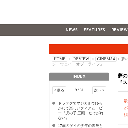
NEWS
FEATURES
REVIEW
GALLERY
HOME
>
REVIEW
>
CINEMA4
> 
ジ・ウェイ・オブ・ライフ』
夢の
INDEX
『ス
9 / 31
< 戻る
次へ >
最
ドラァグでマジカルでゆる
が
かわで楽しいクィアムービ
ー『虎の子 三頭 たそがれ
韻
ない』
17歳のゲイの少年の喪失と