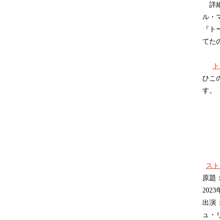
詳細
ル・
『ト
てた
ト
ひこ
す。
スト
原題：Ex
20
出演
ュ・