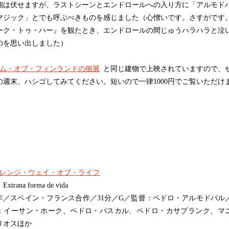
は伏せますが、ラストシーンとエンドロールへの入り方に「アルモド
マジック」とでも呼ぶべきものを感じました（心憎いです。さすがです
ーク・トゥ・ハー』を観たとき、エンドロールの間じゅうハラハラと泣
のを思い出しました）
ム・オブ・フィンランドの個展
と同じ建物で上映されていますので、
の週末、ハシゴしてみてください。短いので一律1000円でご覧いただけ
レンジ・ウェイ・オブ・ライフ
trana forma de vida
23年／スペイン・フランス合作／31分／G／監督：ペドロ・アルモドバル
：イーサン・ホーク、ペドロ・パスカル、ペドロ・カサブランク、マ
リオスほか