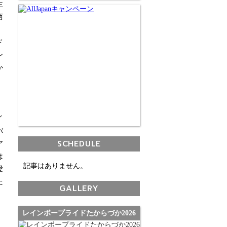
主
西
、
ド
ン
か
イ
バ
SCHEDULE
ア
は
記事はありません。
愛
た
GALLERY
レインボープライドたからづか2026