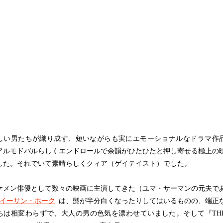
い男たちが織り成す、短いながらも実にエモーショナルなドラマ作
アルモドバルらしくエンドロールで余韻がひたひたと押し寄せる極上の
した。それでいて素晴らしくクィア（ゲイテイスト）でした。
メン俳優として数々の映画に主演してきた（ユマ・サーマンの元夫で
イーサン・ホーク
は、髭が半分白くなったりしてはいるものの、端正
ちは相変わらずで、大人の男の色気を漂わせていました。そして『TH