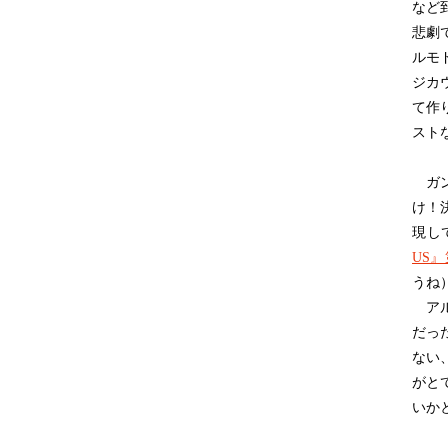
など
悲劇
ルモ
ジカ
て作
スト
ガン
け！
現し
US』
うね
アル
だっ
ない
がと
いか