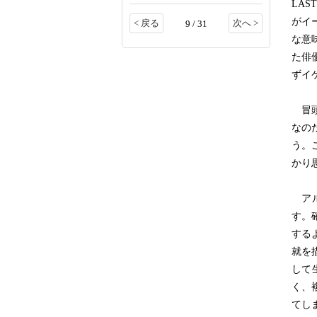
LA
がイ
< 戻る
次へ >
9 / 31
な意
た俳
ずイ
冒頭
なの
う。
かり
アル
す。
する
就を
して
く、
てし