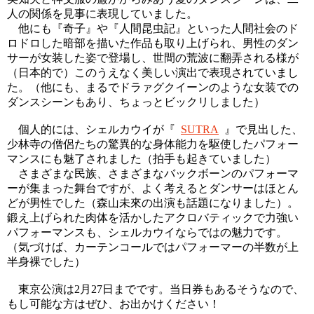
人の関係を見事に表現していました。
他にも『奇子』や『人間昆虫記』といった人間社会のド
ロドロした暗部を描いた作品も取り上げられ、男性のダン
サーが女装した姿で登場し、世間の荒波に翻弄される様が
（日本的で）このうえなく美しい演出で表現されていまし
た。（他にも、まるでドラァグクイーンのような女装での
ダンスシーンもあり、ちょっとビックリしました）
個人的には、シェルカウイが『
SUTRA
』で見出した、
少林寺の僧侶たちの驚異的な身体能力を駆使したパフォー
マンスにも魅了されました（拍手も起きていました）
さまざまな民族、さまざまなバックボーンのパフォーマ
ーが集まった舞台ですが、よく考えるとダンサーはほとん
どが男性でした（森山未來の出演も話題になりました）。
鍛え上げられた肉体を活かしたアクロバティックで力強い
パフォーマンスも、シェルカウイならではの魅力です。
（気づけば、カーテンコールではパフォーマーの半数が上
半身裸でした）
東京公演は2月27日までです。当日券もあるそうなので、
もし可能な方はぜひ、お出かけください！