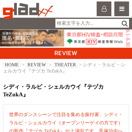
REVIEW
HOME
>
REVIEW
>
THEATER
> シディ・ラルビ・シ
ェルカウイ『テヅカ TeZukA』
シディ・ラルビ・シェルカウイ『テヅカ
TeZukA』
世界のダンスシーンで注目を集める振付家、シディ・
ラルビ・シェルカウイ（オープンリーゲイの方です）
の新作『テヅカ TeZukA』が上演中です。手塚治虫へ