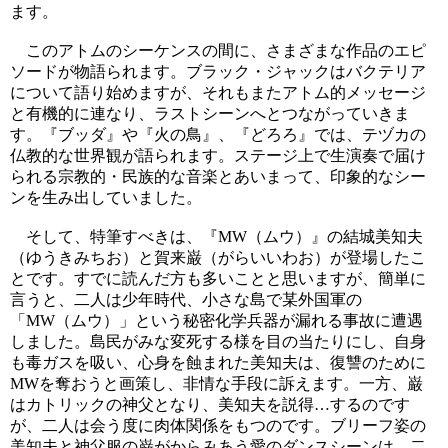
ます。
このアトムのシーケンスの間に、さまざまな作品のエピ
ソードが物語られます。ブラック・ジャックはバクテリア
について語り始めますが、それもまたアトム的メッセージ
と有機的に連なり、ラストシーンへとつながっていきま
す。『ブッダ』や『火の鳥』、『どろろ』では、テヅカの
仏教的な世界観が語られます。ステージ上で生演奏で届け
られる宗教的・民族的な音楽とあいまって、印象的なシー
ンを生み出していました。
そして、特筆すべきは、『MW（ムウ）』の結城美知夫
（ゆうきみちお）と賀来巌（がらいいわお）が登場したこ
とです。すでに読んだ方も多いことと思いますが、簡単に
言うと、二人は少年時代、小さな島で某外国軍の
「MW（ムウ）」という秘密化学兵器が漏れる事故に遭遇
しました。島民がみな変死する様を目の当たりにし、自身
も毒ガスを吸い、心身を蝕まれた美知夫は、復讐のために
MWを奪おうと画策し、非情な手段に訴えます。一方、巌
はカトリックの神父となり、美知夫を説得…するのです
が、二人は会う度に肉体関係をもつのです。ブリーフ姿の
美知夫と神父服の巌がからみあう愛のダンスシーンは、二