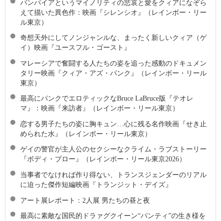
バンパイアというマイノリティの悲哀と愛をクィアになぞら
えて描いた異色作：映画『シレンシオ』（レインボー・リー
ル東京）
奇想天外にしてノンジャンルな、まったく新しいクィア（ゲ
イ）映画『ユースフル・ゴースト』
マレーシアで奮闘する人たちの姿を追った感動のドキュメン
タリー映画『クィア・アズ・パンク』（レインボー・リール
東京）
最高にパンクでエロティックなBruce LaBruce版『テオレ
マ』：映画『来訪者』（レインボー・リール東京）
恋する男子たちの姿に胸キュン…心に残る名作映画『せき止
められた水』（レインボー・リール東京）
ゲイの警官が主人公のセクシーなクライム・ラブストーリー
『ボディ・ブロー』（レインボー・リール東京2026）
当事者でなければ作り得ない、トランスジェンダーのリアル
に迫った傑作短編映画『トランジット・デイズ』
アート展レポート：2人展 男たちの昼と夜
最高に素敵な国⺠的ドラァグクイーン“パンティ”の生き様を