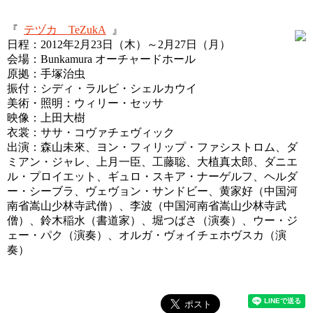
『
テヅカ TeZukA
』
日程：2012年2月23日（木）～2月27日（月）
会場：Bunkamura オーチャードホール
原拠：手塚治虫
振付：シディ・ラルビ・シェルカウイ
美術・照明：ウィリー・セッサ
映像：上田大樹
衣裳：ササ・コヴァチェヴィック
出演：森山未來、ヨン・フィリップ・ファシストロム、ダ
ミアン・ジャレ、上月一臣、工藤聡、大植真太郎、ダニエ
ル・プロイエット、ギュロ・スキア・ナーゲルフ、ヘルダ
ー・シーブラ、ヴェヴョン・サンドビー、黄家好（中国河
南省嵩山少林寺武僧）、李波（中国河南省嵩山少林寺武
僧）、鈴木稲水（書道家）、堀つばさ（演奏）、ウー・ジ
ェー・パク（演奏）、オルガ・ヴォイチェホヴスカ（演
奏）