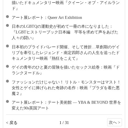
描いたドキュメンタリー映画『クイーン・オブ・アイルラン
ド』
アート展レポート：Queer Art Exhibition
日本のLGBTQの運動史が初めて一冊の本になりました：
『LGBTヒストリーブック日本編 平等を求めて声をあげた
人々の闘い』
日本初のプライドパレード開催、そして挫折…草創期のゲイ
リブを牽引したレジェンド・南定四郎さんの人生を追ったド
キュメンタリー映画『熱狂をこえて』
ゲイの青年のひと夏の冒険を描いたセックス絵巻：映画『ド
ランクヌードル』
ファッションだけじゃない！ リトル・モンスターはマスト！
女性とゲイに捧げられた奇跡の名作：映画『プラダを着た悪
魔２』
アート展レポート：テート美術館 ― YBA & BEYOND 世界を
変えた90s英国アート
次へ >
< 戻る
1 / 31