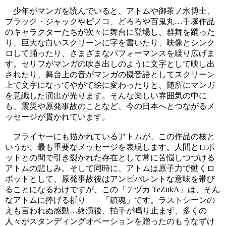
少年がマンガを読んでいると、アトムや御茶ノ水博士、
ブラック・ジャックやピノコ、どろろや百鬼丸…手塚作品
のキャラクターたちが次々に舞台に登場し、群舞を踊った
り、巨大な白いスクリーンに字を書いたり、映像とシンク
ロして踊ったり、さまざまなパフォーマンスを繰り広げま
す。セリフがマンガの吹き出しのように文字として映し出
されたり、舞台上の音がマンガの擬音語としてスクリーン
上で文字になってやがて絵に変わったりと、随所にマンガ
を意識した演出が光ります。そんな楽しい雰囲気の中に
も、震災や原発事故のことなど、今の日本へとつながるメ
ッセージが貫かれています。
フライヤーにも描かれているアトムが、この作品の核と
いうか、最も重要なメッセージを表現します。人間とロボ
ットとの間で引き裂かれた存在として常に苦悩しつづける
アトムの悲しみ。そして同時に、アトムは原子力で動くロ
ボットとして、原発事故後はアンビバレントな意味を帯び
ることになるわけですが、この『テヅカ TeZukA』は、そん
なアトムに捧げる祈り——「鎮魂」です。ラストシーンの
えも言われぬ感動…終演後、拍手が鳴り止まず、多くの
人々がスタンディングオベーションを贈ったのもうなずけ