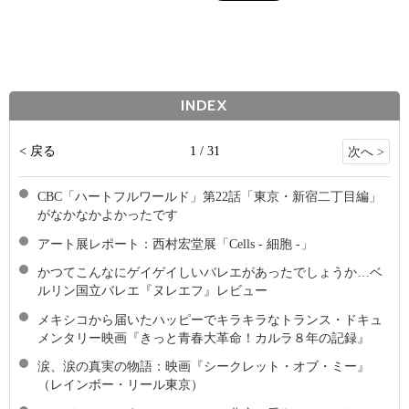
INDEX
< 戻る
1 / 31
次へ >
CBC「ハートフルワールド」第22話「東京・新宿二丁目編」
がなかなかよかったです
アート展レポート：西村宏堂展「Cells - 細胞 -」
かつてこんなにゲイゲイしいバレエがあったでしょうか…ベ
ルリン国立バレエ『ヌレエフ』レビュー
メキシコから届いたハッピーでキラキラなトランス・ドキュ
メンタリー映画『きっと青春大革命！カルラ８年の記録』
涙、涙の真実の物語：映画『シークレット・オブ・ミー』
（レインボー・リール東京）