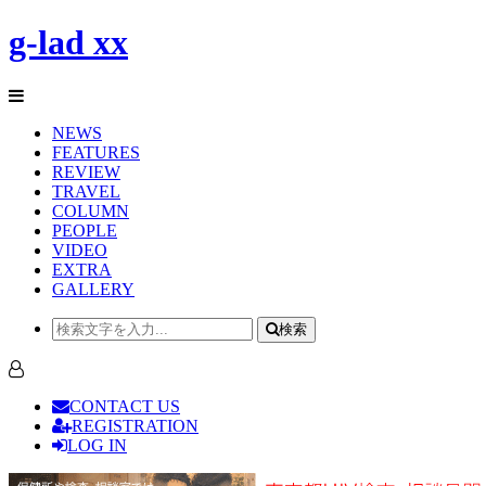
g-lad xx
NEWS
FEATURES
REVIEW
TRAVEL
COLUMN
PEOPLE
VIDEO
EXTRA
GALLERY
検索
CONTACT US
REGISTRATION
LOG IN