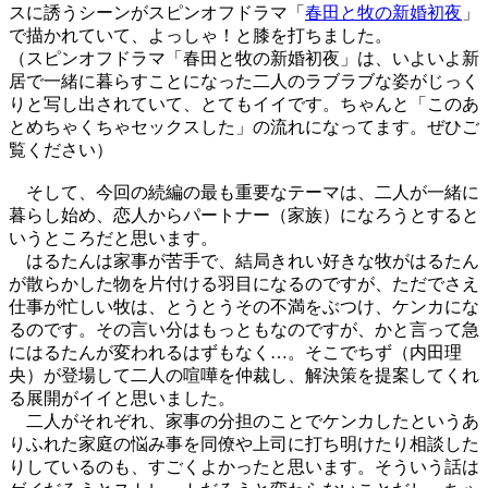
スに誘うシーンがスピンオフドラマ「
春田と牧の新婚初夜
」
で描かれていて、よっしゃ！と膝を打ちました。
（スピンオフドラマ「春田と牧の新婚初夜」は、いよいよ新
居で一緒に暮らすことになった二人のラブラブな姿がじっく
りと写し出されていて、とてもイイです。ちゃんと「このあ
とめちゃくちゃセックスした」の流れになってます。ぜひご
覧ください）
そして、今回の続編の最も重要なテーマは、二人が一緒に
暮らし始め、恋人からパートナー（家族）になろうとすると
いうところだと思います。
はるたんは家事が苦手で、結局きれい好きな牧がはるたん
が散らかした物を片付ける羽目になるのですが、ただでさえ
仕事が忙しい牧は、とうとうその不満をぶつけ、ケンカにな
るのです。その言い分はもっともなのですが、かと言って急
にはるたんが変われるはずもなく…。そこでちず（内田理
央）が登場して二人の喧嘩を仲裁し、解決策を提案してくれ
る展開がイイと思いました。
二人がそれぞれ、家事の分担のことでケンカしたというあ
りふれた家庭の悩み事を同僚や上司に打ち明けたり相談した
りしているのも、すごくよかったと思います。そういう話は