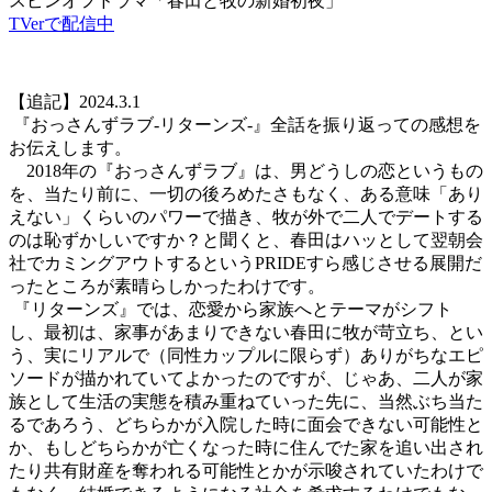
スピンオフドラマ「春田と牧の新婚初夜」
TVerで配信中
【追記】2024.3.1
『おっさんずラブ-リターンズ-』全話を振り返っての感想を
お伝えします。
2018年の『おっさんずラブ』は、男どうしの恋というもの
を、当たり前に、一切の後ろめたさもなく、ある意味「あり
えない」くらいのパワーで描き、牧が外で二人でデートする
のは恥ずかしいですか？と聞くと、春田はハッとして翌朝会
社でカミングアウトするというPRIDEすら感じさせる展開だ
ったところが素晴らしかったわけです。
『リターンズ』では、恋愛から家族へとテーマがシフト
し、最初は、家事があまりできない春田に牧が苛立ち、とい
う、実にリアルで（同性カップルに限らず）ありがちなエピ
ソードが描かれていてよかったのですが、じゃあ、二人が家
族として生活の実態を積み重ねていった先に、当然ぶち当た
るであろう、どちらかが入院した時に面会できない可能性と
か、もしどちらかが亡くなった時に住んでた家を追い出され
たり共有財産を奪われる可能性とかが示唆されていたわけで