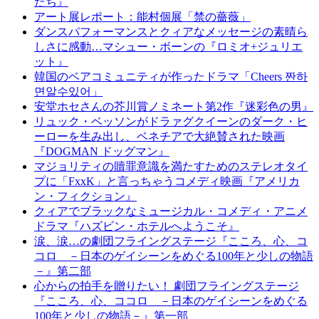
たち』
アート展レポート：能村個展「禁の薔薇」
ダンスパフォーマンスとクィアなメッセージの素晴ら
しさに感動…マシュー・ボーンの『ロミオ+ジュリエ
ット』
韓国のベアコミュニティが作ったドラマ「Cheers 짠하
면알수있어」
安堂ホセさんの芥川賞ノミネート第2作『迷彩色の男』
リュック・ベッソンがドラァグクイーンのダーク・ヒ
ーローを生み出し、ベネチアで大絶賛された映画
『DOGMAN ドッグマン』
マジョリティの贖罪意識を満たすためのステレオタイ
プに「FxxK」と言っちゃうコメディ映画『アメリカ
ン・フィクション』
クィアでブラックなミュージカル・コメディ・アニメ
ドラマ『ハズビン・ホテルへようこそ』
涙、涙…の劇団フライングステージ『こころ、心、コ
コロ －日本のゲイシーンをめぐる100年と少しの物語
－』第二部
心からの拍手を贈りたい！ 劇団フライングステージ
『こころ、心、ココロ －日本のゲイシーンをめぐる
100年と少しの物語－』第一部