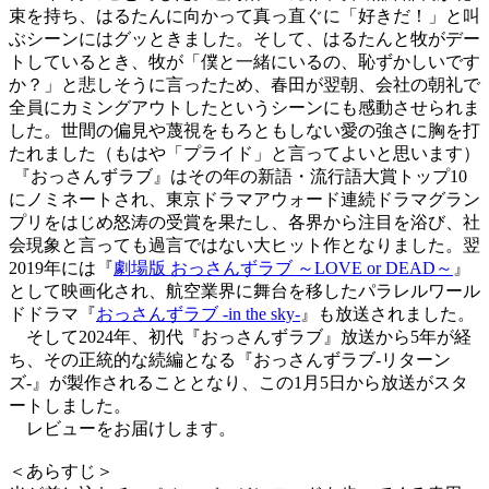
束を持ち、はるたんに向かって真っ直ぐに「好きだ！」と叫
ぶシーンにはグッときました。そして、はるたんと牧がデー
トしているとき、牧が「僕と一緒にいるの、恥ずかしいです
か？」と悲しそうに言ったため、春田が翌朝、会社の朝礼で
全員にカミングアウトしたというシーンにも感動させられま
した。世間の偏見や蔑視をもろともしない愛の強さに胸を打
たれました（もはや「プライド」と言ってよいと思います）
『おっさんずラブ』はその年の新語・流行語大賞トップ10
にノミネートされ、東京ドラマアウォード連続ドラマグラン
プリをはじめ怒涛の受賞を果たし、各界から注目を浴び、社
会現象と言っても過言ではない大ヒット作となりました。翌
2019年には『
劇場版 おっさんずラブ ～LOVE or DEAD～
』
として映画化され、航空業界に舞台を移したパラレルワール
ドドラマ『
おっさんずラブ -in the sky-
』も放送されました。
そして2024年、初代『おっさんずラブ』放送から5年が経
ち、その正統的な続編となる『おっさんずラブ-リターン
ズ-』が製作されることとなり、この1月5日から放送がスタ
ートしました。
レビューをお届けします。
＜あらすじ＞