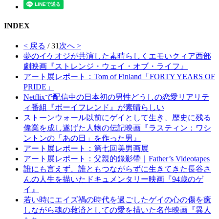
INDEX
< 戻る
/ 31
次へ >
夢のイケオジが共演した素晴らしくエモいクィア西部
劇映画『ストレンジ・ウェイ・オブ・ライフ』
アート展レポート：Tom of Finland「FORTY YEARS OF
PRIDE」
Netflixで配信中の日本初の男性どうしの恋愛リアリテ
ィ番組『ボーイフレンド』が素晴らしい
ストーンウォール以前にゲイとして生き、歴史に残る
偉業を成し遂げた人物の伝記映画『ラスティン：ワシ
ントンの「あの日」を作った男』
アート展レポート：第七回美男画展
アート展レポート：父親的錄影帶｜Father’s Videotapes
誰にも言えず、誰ともつながらずに生きてきた長谷さ
んの人生を描いたドキュメンタリー映画『94歳のゲ
イ』
若い時にエイズ禍の時代を過ごしたゲイの心の傷を癒
しながら魂の救済としての愛を描いた名作映画『異人