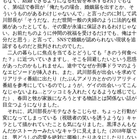
もなく、結婚できるようになる社会を希求するわけでもな
く、第6話で春田が「俺たちの場合、婚姻届を出すとか、そ
ういうものがあるわけじゃないんで」と言ったのに対して武
川部長が「そうだな。ただ世間一般の夫婦のように法的な根
拠があったとしても、その愛が永遠に保証されるわけじゃな
い。お前たちのように仲間の祝福を受けるだけでも、俺は十
分だと思う」と言って、SNSで婚姻が認められない現状を追
認するものだと批判されたのでした。
二人の暮らしに焦点を当てるとどうしても『きのう何食べ
た？』に近づいていきますし、そこを回避したいという思惑
があったのかもしれません。途中でなぜか刑事ドラマのよう
なエピソードが挿入され、また、武川部長が出会いを求めて
リアリティ番組に出たり（たぶんアメリカとかのリアリティ
番組を参考にしているのでしょうが、ゲイの出会いってこん
なじゃないよね…とツッコミを入れたくなるような感じでし
た）、春田と牧が家族になろうとする物語とは関係ない話が
目立つようになりました。
それに、武川部長がモテなさをこじらせ、ちょっと行動が
変になってしまっている（視聴者の笑いを誘うような）キャ
ラとして描かれていたことも気になりました。黒澤さんもな
んだかストーカーみたいなキャラに見えました（2018年版で
は、男どうしの恋愛を絶対に揶揄したりネタにしたりしない