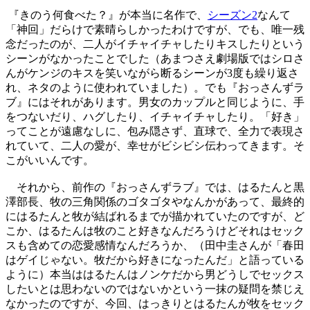
『きのう何食べた？』が本当に名作で、
シーズン2
なんて
「神回」だらけで素晴らしかったわけですが、でも、唯一残
念だったのが、二人がイチャイチャしたりキスしたりという
シーンがなかったことでした（あまつさえ劇場版ではシロさ
んがケンジのキスを笑いながら断るシーンが3度も繰り返さ
れ、ネタのように使われていました）。でも『おっさんずラ
ブ』にはそれがあります。男女のカップルと同じように、手
をつないだり、ハグしたり、イチャイチャしたり。「好き」
ってことが遠慮なしに、包み隠さず、直球で、全力で表現さ
れていて、二人の愛が、幸せがビシビシ伝わってきます。そ
こがいいんです。
それから、前作の『おっさんずラブ』では、はるたんと黒
澤部長、牧の三角関係のゴタゴタやなんかがあって、最終的
にはるたんと牧が結ばれるまでが描かれていたのですが、ど
こか、はるたんは牧のこと好きなんだろうけどそれはセック
スも含めての恋愛感情なんだろうか、（田中圭さんが「春田
はゲイじゃない。牧だから好きになったんだ」と語っている
ように）本当ははるたんはノンケだから男どうしでセックス
したいとは思わないのではないかという一抹の疑問を禁じえ
なかったのですが、今回、はっきりとはるたんが牧をセック