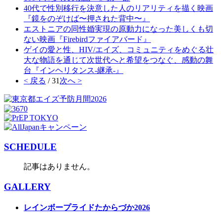
40代で性別移行を決意した人のリアリティを描く映画
『鏡をのぞけば〜押された背中〜』
エストニアの同性婚実現の原動力になった美しくも切
ない映画『Firebirdファイアバード』
ゲイの愛と性、HIV/エイズ、コミュニティをめぐる壮
大な物語を通じて次世代へと希望をつなぐ、感動の舞
台『インヘリタンス-継承-』
< 戻る
/ 31
次へ >
SCHEDULE
記事はありません。
GALLERY
レインボープライドたからづか2026