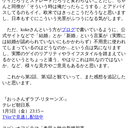
ゲイだろうとストレートだろうと変わらないことだし、ちゃ
んと同僚が「そういう時は俺だったらこうする」とアドバイ
スしてるのもイイ。欧米ではきっとこうだろうなと思います
し、日本もすぐにこういう光景がふつうになる気がします。
ただ、kokeさんという方が
ブログ
で書いているように、公
式サイトなどで「結婚」とか「新婚」という言葉が（実際に
は結婚が認められていないにもかかわらず）不用意に使われ
てしまっているのはどうなのか…という点は気になります
し、実際のゲイのリアリティやライフスタイルを踏まえてい
るかというとちょっと違う、やはりこれはBLなのではない
か、など、様々な見方やご意見もあるかと思います。
これから第2話、第3話と観ていって、また感想を追記した
いと思います。
『おっさんずラブ-リターンズ-』
テレビ朝日系
1月5日（金）23:15～
TVerで見逃し配信中