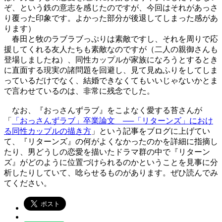
ぞ、という鉄の意志を感じたのですが、今回はそれがあっさ
り覆った印象です。よかった部分が後退してしまった感があ
ります）
春田と牧のラブラブっぷりは素敵ですし、それを周りで応
援してくれる友人たちも素敵なのですが（二人の親御さんも
登場しましたね）、同性カップルが家族になろうとするとき
に直面する現実の諸問題を回避し、見て見ぬふりをしてしま
っているだけでなく、結婚できなくてもいいじゃないかとま
で言わせているのは、非常に残念でした。
なお、『おっさんずラブ』をこよなく愛する苔さんが
「
「おっさんずラブ」卒業論文 ──「リターンズ」におけ
る同性カップルの描き方
」という記事をブログに上げてい
て、『リターンズ』の何がよくなかったのかを詳細に指摘し
たり、男どうしの恋愛を描いたドラマ群の中で『リターン
ズ』がどのように位置づけられるのかということを見事に分
析したりしていて、唸らせるものがあります。ぜひ読んでみ
てください。