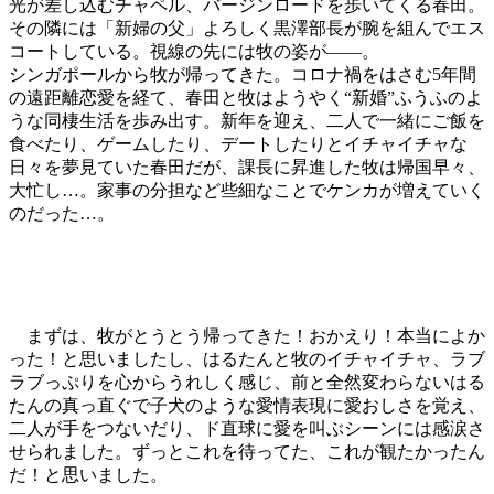
光が差し込むチャペル、バージンロードを歩いてくる春田。
その隣には「新婦の父」よろしく黒澤部長が腕を組んでエス
コートしている。視線の先には牧の姿が――。
シンガポールから牧が帰ってきた。コロナ禍をはさむ5年間
の遠距離恋愛を経て、春田と牧はようやく“新婚”ふうふのよ
うな同棲生活を歩み出す。新年を迎え、二人で一緒にご飯を
食べたり、ゲームしたり、デートしたりとイチャイチャな
日々を夢見ていた春田だが、課長に昇進した牧は帰国早々、
大忙し…。家事の分担など些細なことでケンカが増えていく
のだった…。
まずは、牧がとうとう帰ってきた！おかえり！本当によか
った！と思いましたし、はるたんと牧のイチャイチャ、ラブ
ラブっぷりを心からうれしく感じ、前と全然変わらないはる
たんの真っ直ぐで子犬のような愛情表現に愛おしさを覚え、
二人が手をつないだり、ド直球に愛を叫ぶシーンには感涙さ
せられました。ずっとこれを待ってた、これが観たかったん
だ！と思いました。