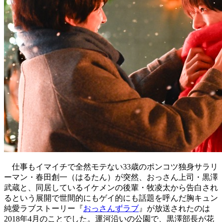
仕事もイマイチで全然モテない33歳のポンコツ独身サラリ
ーマン・春田創一（はるたん）が突然、おっさん上司・黒澤
武蔵と、同居しているイケメンの後輩・牧凌太から告白され
るという展開で世間的にもゲイ的にも話題を呼んだ胸キュン
純愛ラブストーリー『
おっさんずラブ
』が放送されたのは
2018年4月のことでした。運河沿いの公園で、黒澤部長が花