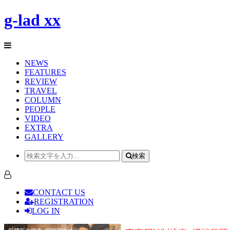
g-lad xx
NEWS
FEATURES
REVIEW
TRAVEL
COLUMN
PEOPLE
VIDEO
EXTRA
GALLERY
検索
CONTACT US
REGISTRATION
LOG IN