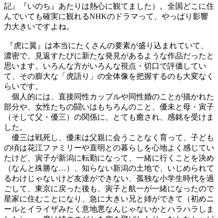
記』『いのち』あたりは熱心に観てました）。全国どこに住
んでいても確実に観れるNHKのドラマって、やっぱり影響
力大きいですよね。
『虎に翼』は本当にたくさんの要素が盛り込まれていて、
濃密で、見返すたびに新たな発見があるような作品だったと
思います。いろんな方がいろんな視点・切口で評価してい
て、その膨大な「虎語り」の全体像を把握するのも大変なく
らいです。
個人的には、直接同性カップルや同性婚のことが描かれた
部分や、女性たちの闘いはもちろんのこと、優未と母・寅子
（そして父・優三）の関係に、とても癒され、感銘を受けま
した。
優三は戦死し、優未は父親に会うことなく育って、子ども
の頃は花江ファミリーや直明との暮らしを心地よく感じてい
たけど、寅子が新潟に転勤になって、一緒に行くことを決め
（なんと殊勝な…）、知らない新潟の土地で、いじめられて
るわけじゃないけど友達ができない、孤独な小学生時代を過
ごして、東京に戻った後も、寅子と航一が一緒になったので
星家に住むことになり、急に大きい兄と姉ができて（初めニ
ールとイライザみたく意地悪なんじゃないかとハラハラしま