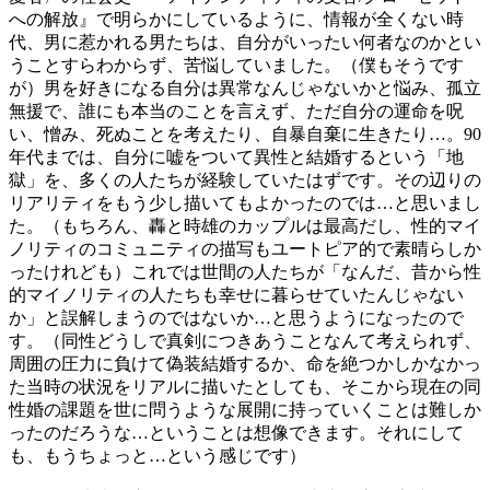
への解放』で明らかにしているように、情報が全くない時
代、男に惹かれる男たちは、自分がいったい何者なのかとい
うことすらわからず、苦悩していました。（僕もそうです
が）男を好きになる自分は異常なんじゃないかと悩み、孤立
無援で、誰にも本当のことを言えず、ただ自分の運命を呪
い、憎み、死ぬことを考えたり、自暴自棄に生きたり…。90
年代までは、自分に嘘をついて異性と結婚するという「地
獄」を、多くの人たちが経験していたはずです。その辺りの
リアリティをもう少し描いてもよかったのでは…と思いまし
た。（もちろん、轟と時雄のカップルは最高だし、性的マイ
ノリティのコミュニティの描写もユートピア的で素晴らしか
ったけれども）これでは世間の人たちが「なんだ、昔から性
的マイノリティの人たちも幸せに暮らせていたんじゃない
か」と誤解しまうのではないか…と思うようになったので
す。（同性どうしで真剣につきあうことなんて考えられず、
周囲の圧力に負けて偽装結婚するか、命を絶つかしかなかっ
た当時の状況をリアルに描いたとしても、そこから現在の同
性婚の課題を世に問うような展開に持っていくことは難しか
ったのだろうな…ということは想像できます。それにして
も、もうちょっと…という感じです）