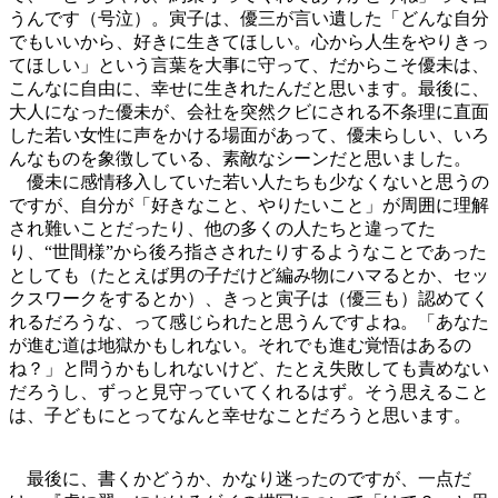
うんです（号泣）。寅子は、優三が言い遺した「どんな自分
でもいいから、好きに生きてほしい。心から人生をやりきっ
てほしい」という言葉を大事に守って、だからこそ優未は、
こんなに自由に、幸せに生きれたんだと思います。最後に、
大人になった優未が、会社を突然クビにされる不条理に直面
した若い女性に声をかける場面があって、優未らしい、いろ
んなものを象徴している、素敵なシーンだと思いました。
優未に感情移入していた若い人たちも少なくないと思うの
ですが、自分が「好きなこと、やりたいこと」が周囲に理解
され難いことだったり、他の多くの人たちと違ってた
り、“世間様”から後ろ指さされたりするようなことであった
としても（たとえば男の子だけど編み物にハマるとか、セッ
クスワークをするとか）、きっと寅子は（優三も）認めてく
れるだろうな、って感じられたと思うんですよね。「あなた
が進む道は地獄かもしれない。それでも進む覚悟はあるの
ね？」と問うかもしれないけど、たとえ失敗しても責めない
だろうし、ずっと見守っていてくれるはず。そう思えること
は、子どもにとってなんと幸せなことだろうと思います。
最後に、書くかどうか、かなり迷ったのですが、一点だ