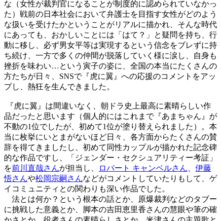
な（女性が裁判官になることが制度的に認められていなかっ
た）戦前の日本社会において弁護士を目指す女性がどのよう
な扱いを受けたかということがリアルに描かれ、そんな時代
にあっても、おかしいことには「はて？」と疑問を持ち、行
動に移し、必ず男女平等は実現するという信念をブレずに持
ち続け、一方で多くの仲間が脱落していく様に涙し、自身も
挫折を味わい…という寅子の姿に、全国の本当にたくさんの
方たちが日々、SNSで『虎に翼』への応援のコメントをアッ
プし、熱狂を生んできました。
『虎に翼』は間違いなく、朝ドラ史上最高に素晴らしい作
品だったと思います（個人的にはこれまで『あまちゃん』が
不動の1位でしたが、初めて1位が塗り替えられました）。本
当に枚挙にいとまがないほど日々、各方面からたくさんの賛
辞を得てきましたし、初めて同性カップルが描かれた記念碑
的な作品ですし、「ジェンダー・セクシュアリティー考証」
を
前川直哉さん
が担当し、
ロバート キャンベルさん
、
伊藤
悟さん
や
松岡宗嗣さん
などがコメントしていたりもして、ゲ
イコミュニティとの関わりも深い作品でした。
法とは何か？という根本の話とか、原爆裁判などのタブー
に挑戦した意義とか、脚本の吉田恵里香さんの慧眼や筆の確
かさとか、役者さんの素晴らしさとか、米津さんの主題歌と