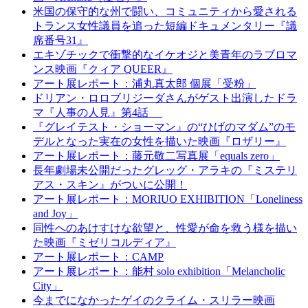
米国の保守的な州で闘い、コミュニティから愛される
トランス女性議員を追った短編ドキュメンタリー『議
席番号31』
エキゾチックで衝撃的なイケオジと美青年のラブロマ
ンス映画『クィア QUEER』
アート展レポート：浦丸真太郎 個展「受粉」
ドリアン・ロロブリジーダさんがゲスト出演したドラ
マ『人事の人見』第4話
『グレイテスト・ショーマン』の“ひげのマダム”のモ
デルとなった実在の女性を描いた映画『ロザリー』
アート展レポート：藤元敬二写真展「equals zero」
長年劇場未公開だったグレッグ・アラキの『ミステリ
アス・スキン』がついに公開！
アート展レポート：MORIUO EXHIBITION「Loneliness
and Joy」
同性へのあけすけな欲望と、性愛が命を救う様を描い
た映画『ミゼリコルディア』
アート展レポート：CAMP
アート展レポート：能村 solo exhibition「Melancholic
City」
今までになかったゲイのクライム・スリラー映画