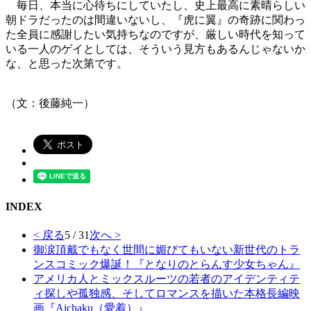
毎日、本当に心待ちにしていたし、史上最高に素晴らしい
朝ドラだったのは間違いないし、『虎に翼』の奇跡に関わっ
た全員に感謝したい気持ちなのですが、厳しい時代を知って
いる一人のゲイとしては、そういう見方もあるんじゃないか
な、と思った次第です。
（文：後藤純一）
INDEX
< 戻る
5 / 31
次へ >
御涙頂戴でもなく世間に媚びてもいない新世代のトラ
ンスコミック爆誕！『となりのとらんす少女ちゃん』
アメリカ人とミックスルーツの若者のアイデンティテ
ィ探しや孤独感、そしてロマンスを描いた本格長編映
画『Aichaku（愛着）』