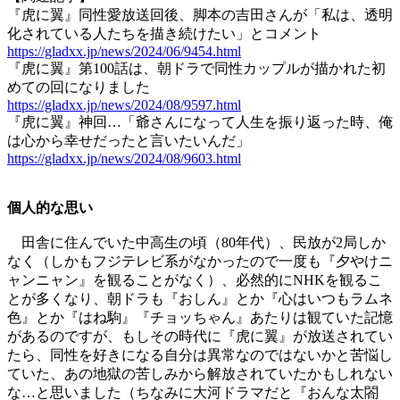
『虎に翼』同性愛放送回後、脚本の吉田さんが「私は、透明
化されている人たちを描き続けたい」とコメント
https://gladxx.jp/news/2024/06/9454.html
『虎に翼』第100話は、朝ドラで同性カップルが描かれた初
めての回になりました
https://gladxx.jp/news/2024/08/9597.html
『虎に翼』神回…「爺さんになって人生を振り返った時、俺
は心から幸せだったと言いたいんだ」
https://gladxx.jp/news/2024/08/9603.html
個人的な思い
田舎に住んでいた中高生の頃（80年代）、民放が2局しか
なく（しかもフジテレビ系がなかったので一度も『夕やけニ
ャンニャン』を観ることがなく）、必然的にNHKを観るこ
とが多くなり、朝ドラも『おしん』とか『心はいつもラムネ
色』とか『はね駒』『チョッちゃん』あたりは観ていた記憶
があるのですが、もしその時代に『虎に翼』が放送されてい
たら、同性を好きになる自分は異常なのではないかと苦悩し
ていた、あの地獄の苦しみから解放されていたかもしれない
な…と思いました（ちなみに大河ドラマだと『おんな太閤