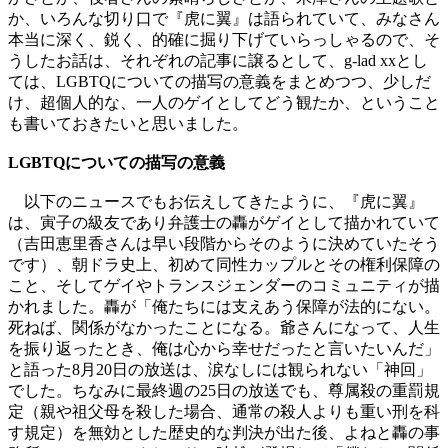
か、いろんな切り口で『虎に翼』は語られていて、みなさん
本当に深く、鋭く、的確に掘り下げていらっしゃるので、そ
うしたお話は、それぞれの記事に譲るとして、g-lad xxとし
ては、LGBTQについての描写の意義をまとめつつ、少しだ
け、超個人的な、一人のゲイとしてどう観たか、ということ
も書いておきたいと思いました。
LGBTQについての描写の意義
以下のニュースでもお伝えしてきたように、『虎に翼』
は、寅子の級友であり弁護士の轟がゲイとして描かれていて
（吉田恵里香さんは早い段階からそのように決めていたそう
です）、朝ドラ史上、初めて同性カップルとその権利保障の
こと、そしてゲイやトランスジェンダーのコミュニティが描
かれました。轟が「俺たちには支えあう保障が法的にない。
死ねば、関係がなかったことになる。爺さんになって、人生
を振り返ったとき、俺は心から幸せだったと言いたいんだ」
と語った8月20日の放送は、涙なしには観られない「神回」
でした。ちなみに最終週の25日の放送でも、尊属殺の重罰規
定（親や祖父母を殺した場合、通常の殺人よりも重い刑を科
す規定）を無効とした歴史的な判決が出た後、よねと轟の事