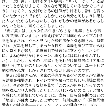
け、『虎に翼』におけるゲイの描写について「はて？」と思
ったことがありまして…みんなが絶賛しているなかでこのよ
うに「はて？」を投げかけるのは気が引けるし、誰にも言っ
ていなかったのですが、もしかしたら自分と同じように感じ
た人もいたかもしれないし、なにがしかの意味があるかもし
れないと思い、書くことにしました。
『虎に翼』は、度々女性の生きづらさを「地獄」という言
い方で描いていました（例えば実父に14歳からレイプされ5
児を産まされ、やっと見つけた婚約者から引き離され、監禁
され、父親を殺してしまった女性や、原爆を浴びて首から顔
にケロイドが残り、原爆裁判で証言台に立とうとした女性
に、よねが語りかけるシーン…涙なしには観れませんでし
た）。しかし、女性の「地獄」をあれだけ情熱的にリアルに
掘り下げていたのと比べると、ゲイについては、ユートピア
的な描かれ方「しか」されていないと思ったのです。
例えば美輪さんが、名家の子息であるゲイの友人が父親か
ら結婚を強要され、トイレで首を吊って自殺した現場に居合
わせ、その無念そうな顔を見て「この人が何をしたっての？
物を盗んだり人を殺したりしたわけじゃないのに…」と憤り
を感じたと述懐しているように、当時、自ら命を断つほどの
「地獄」が確実にあったはずです。前川先生が『〈男性同性
愛者〉の社会史――アイデンティティの受容/クローゼット