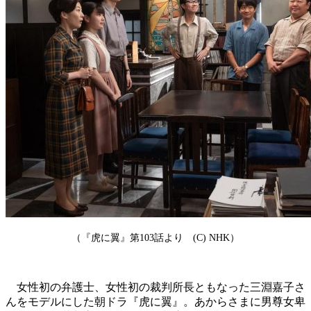
（『虎に翼』第103話より (C) NHK）
女性初の弁護士、女性初の裁判所長ともなった三淵嘉子さ
んをモデルにした朝ドラ『虎に翼』。あからさまに男尊女卑