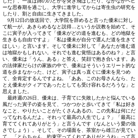
した）、一度は姉ののどかを突き飛ばしたり、なかなかヘビ
ーな思春期を過ごし、大学に進学してからは寄生虫の研究を
したり、割と自由に生きてきました。
9月12日の放送回で、大学院を辞めると言った優未に対し
て航一が、あきらめるなと説得…というか説教を始めて、そ
こに寅子が入ってきて「優未がどの道を進むも、どの地獄を
生きるも自由ですよ」「私は優未が自分で選んだ道を生きて
ほしい」と言います。そして優未に対して「あなたが進む道
は地獄かもしれない。それでも進む覚悟はあるのね？」と言
い、優未は「うん、ある」と答え、笑顔で抱き合います。あ
の法律家だらけの家族の中で、優未はそういうエリート的な
道を歩まなかった、けど、寅子は真っ直ぐに優未を見つめ
て、全肯定するんですよね。「ああ、このお母さんなら、た
とえ優未がクィアであったとしても受け容れるだろうな」と
思えました。
最終週の26日、優未は、子育てに失敗したかと悩んでいる
風だった寅子の姿を見て、つかつかと歩いてきて「私は好き
なこと、やりたいことがたくさんあるの。この先私は何にだ
ってなれるんだよ。それって最高の人生でしょ？」「最高に
育ててくれてありがとう」と言うんです（なんという愛の強
さでしょう）。そして、その場面を、茶室から雄三が見てい
て、「とらちゃん、約束守ってくれてありがとうね」って言