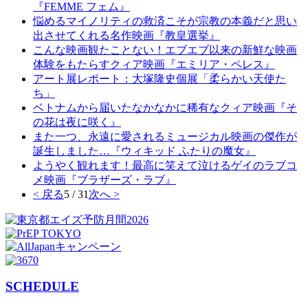
『FEMME フェム』
悩めるマイノリティの救済こそが宗教の本義だと思い
出させてくれる名作映画『教皇選挙』
こんな映画観たことない！エブエブ以来の新鮮な映画
体験をもたらすクィア映画『エミリア・ペレス』
アート展レポート：大塚隆史個展​「柔らかい天使た
ち」
ベトナムから届いたなかなかに稀有なクィア映画『そ
の花は夜に咲く』
また一つ、永遠に愛されるミュージカル映画の傑作が
誕生しました…『ウィキッド ふたりの魔女』
ようやく観れます！最高に笑えて泣けるゲイのラブコ
メ映画『ブラザーズ・ラブ』
< 戻る
5 / 31
次へ >
SCHEDULE