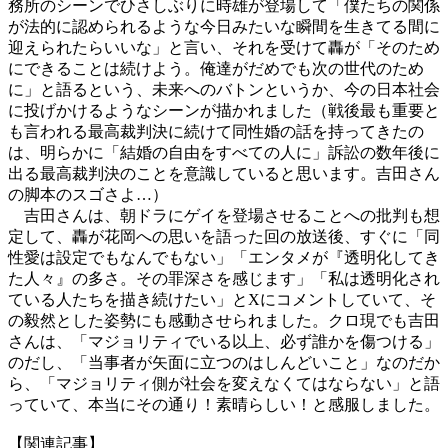
務所のシーンでひさしぶりに時雄が登場して「僕たちの関係
が法的に認められるような今日みたいな瞬間を生きてる間に
迎えられたらいいな」と言い、それを受けて轟が「そのため
にできることは続けよう。俺達がだめでも次の世代のため
に」と語るという、未来へのバトンというか、今の日本社会
に投げかけるようなシーンが描かれました（戦後最も重要と
も言われる最高裁判決に続けて同性婚の話を持ってきたの
は、明らかに「結婚の自由をすべての人に」訴訟の数年後に
出る最高裁判決のことを意識していると思います。吉田さん
の脚本のスゴさよ…）
吉田さんは、朝ドラにゲイを登場させることへの批判も想
定して、轟が花岡への思いを語った回の放送後、すぐに「同
性愛は設定でもなんでもない」「エンタメが『透明化してき
た人々』の多さ。その罪深さを感じます」「私は透明化され
ている人たちを描き続けたい」とXにコメントしていて、そ
の毅然とした姿勢にも感動させられました。クロ現でも吉田
さんは、「マジョリティでいる以上、必ず誰かを傷つける」
のだし、「当事者が矢面に立つのはしんどいこと」なのだか
ら、「マジョリティ側が社会を変えなくてはならない」と語
っていて、本当にその通り！素晴らしい！と感服しました。
【関連記事】