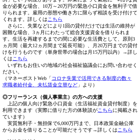
金が必要な場合、10万～20万円の緊急小口資金を無利子で借
りられます。雇用の形態や働き方に限らず相談を受け付けて
くれます。詳しくは
こちら
さらに、失業などにより1回の貸付だけでは生活の維持が
困難な場合、3ヵ月にわたって総合支援資金を借りられま
す。生活を再建するまでの間に必要な生活費として、原則3
ヵ月間（最大12ヵ月間まで延長可能）、月20万円までの貸付
けを行うものです（単身世帯の場合は月15万円以内）→詳し
くは
こちら
いずれもお住いの地域の社会福祉協議会にお問い合わせく
ださい。
（マネーポストWeb「
コロナ失業で活用できる制度の数々
求職者給付金、未払賃金立替など
」より）
◎フリーランス（個人事業主）の方への支援
上記の個人向け緊急小口資金（生活福祉資金貸付制度）を
利用できます（実際に借りた方の体験談が
こちら
に掲載され
ています）
実質無利子・無担保で6,000万円まで、日本政策金融公庫
からお金を借りることが可能だそうです→詳しくは
こちら