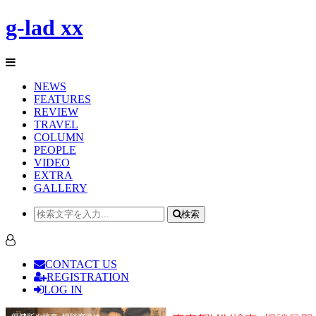
g-lad xx
NEWS
FEATURES
REVIEW
TRAVEL
COLUMN
PEOPLE
VIDEO
EXTRA
GALLERY
検索
CONTACT US
REGISTRATION
LOG IN