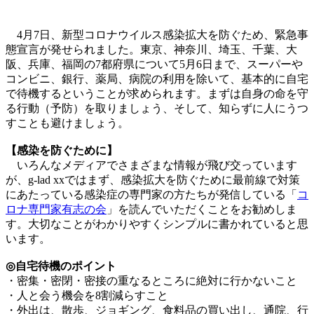
4月7日、新型コロナウイルス感染拡大を防ぐため、緊急事
態宣言が発せられました。東京、神奈川、埼玉、千葉、大
阪、兵庫、福岡の7都府県について5月6日まで、スーパーや
コンビニ、銀行、薬局、病院の利用を除いて、基本的に自宅
で待機するということが求められます。まずは自身の命を守
る行動（予防）を取りましょう、そして、知らずに人にうつ
すことも避けましょう。
【感染を防ぐために】
いろんなメディアでさまざまな情報が飛び交っています
が、g-lad xxではまず、感染拡大を防ぐために最前線で対策
にあたっている感染症の専門家の方たちが発信している「
コ
ロナ専門家有志の会
」を読んでいただくことをお勧めしま
す。大切なことがわかりやすくシンプルに書かれていると思
います。
◎自宅待機のポイント
・密集・密閉・密接の重なるところに絶対に行かないこと
・人と会う機会を8割減らすこと
・外出は、散歩、ジョギング、食料品の買い出し、通院、行