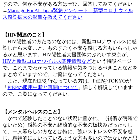
すので、何か不安がある方はぜひ、回答してみてください
→
Marriage For All Japan緊急アンケート 新型コロナウィル
ス感染拡大の影響を教えてください
【HIV関連のこと】
HIV陽性者の方たちのなかには、新型コロナウィルスに感
染したら大変…と、ものすごく不安を感じる方もいらっしゃ
るかと思います。HIV陽性者支援団体のぷれいす東京が、
HIVと新型コロナウイルス関連情報など
という特設ページ
で、これまでわかっている情報や気をつけるべきことなどを
まとめていますので、ご覧になってください。
また、現在PrEPを行なっている方は、PrEP@TOKYOが
「
PrEPの服用中断と再開について
」詳しく解説しています
ので、ご覧になってください。
【メンタルヘルスのこと】
かつて経験したことのない状況に置かれ、（補償が明確で
ないため）感染の不安と経済的な不安の板挟みだったりし
て、一人暮らしの方などは特に、強いストレスや不安を感
じ、精神的にまいっているような方も多いのではないかと思