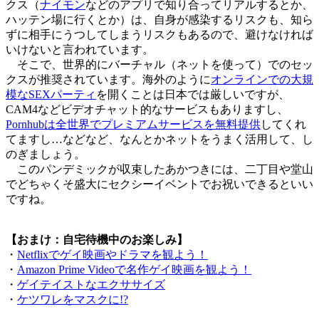
クス（
ナイモン
などのアプリで知り合ってリアルするとか、
ハッテン場に行くとか）は、自身が感染するリスクも、知ら
ずに相手にうつしてしまうリスクもあるので、避けなければ
いけないと言われています。
そこで、世界的にバーチャル（ネットを使って）でのセッ
クスが推奨されています。海外のように
オンラインでの大規
模なSEXパーティ
を開くことは日本では厳しいですが、
CAM4などビデオチャット的なサービスもありますし、
Pornhubは全世界でプレミアムサービスを無料提供
してくれ
てますし…などなど、なんとかネットをうまく活用して、し
のぎましょう。
このパンデミックが収束したあかつきには、二丁目や堂山
でどちゃくそ盛大にセクシーイベントでお祝いできるといい
ですね。
【おまけ：自宅待機中のお楽しみ】
・
Netflixでゲイ映画やドラマを観よう！
・
Amazon Prime Videoで名作ゲイ映画を観よう！
・
ゲイテイストなエクササイズ
・
ケツワレをマスクに!?