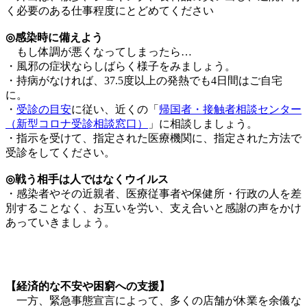
く必要のある仕事程度にとどめてください
◎感染時に備えよう
もし体調が悪くなってしまったら…
・風邪の症状ならしばらく様子をみましょう。
・持病がなければ、37.5度以上の発熱でも4日間はご自宅
に。
・
受診の目安
に従い、近くの「
帰国者・接触者相談センター
（新型コロナ受診相談窓口）
」に相談しましょう。
・指示を受けて、指定された医療機関に、指定された方法で
受診をしてください。
◎戦う相手は人ではなくウイルス
・感染者やその近親者、医療従事者や保健所・行政の人を差
別することなく、お互いを労い、支え合いと感謝の声をかけ
あっていきましょう。
【経済的な不安や困窮への支援】
一方、緊急事態宣言によって、多くの店舗が休業を余儀な