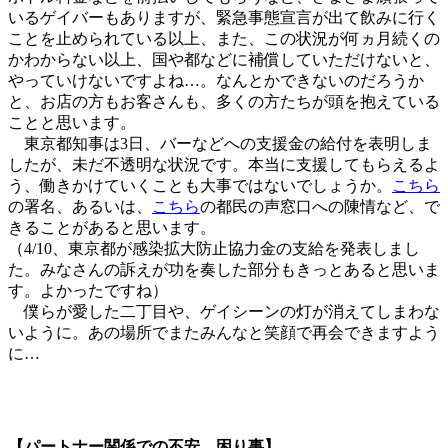
いるゲイバーもありますが、緊急事態宣言が出て飲みに行く
ことを止められている以上、また、この状況が何ヵ月続くの
かわからない以上、国や都などに補償していただけないと、
やっていけないですよね…。なんとかできないのだろうか
と、お店の方もお客さんも、多くの方たちが頭を抱えている
ことと思います。
東京都知事は3日、バーなどへの支援金の給付を表明しま
したが、未だ不透明な状況です。本当に支援してもらえるよ
う、働きかけていくことも大事ではないでしょうか。
こちら
の署名、あるいは、
こちら
の都民の声窓口への陳情など、で
きることがあると思います。
（4/10、東京都が感染拡大防止協力金の支給を発表しまし
た。みなさんの訴えが功を奏した部分もきっとあると思いま
す。よかったですね）
僕らが愛した二丁目や、ゲイシーンの灯が消えてしまわな
いように。あの場所でまたみんなと笑顔で再会できますよう
に…
【パートナー関係での不安、困り事】