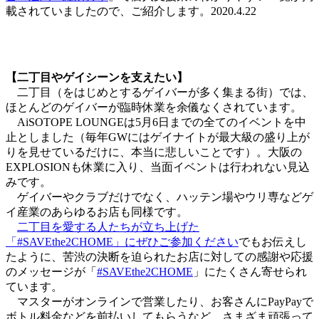
載されていましたので、ご紹介します。2020.4.22
【二丁目やゲイシーンを支えたい】
二丁目（をはじめとするゲイバーが多く集まる街）では、
ほとんどのゲイバーが臨時休業を余儀なくされています。
AiSOTOPE LOUNGEは5月6日までの全てのイベントを中
止としました（毎年GWにはゲイナイトが最大級の盛り上が
りを見せているだけに、本当に悲しいことです）。大阪の
EXPLOSIONも休業に入り、当面イベントは行われない見込
みです。
ゲイバーやクラブだけでなく、ハッテン場やウリ専などゲ
イ産業のあらゆるお店も同様です。
二丁目を愛する人たちが立ち上げた
「#SAVEthe2CHOME」にぜひご参加ください
でもお伝えし
たように、苦渋の決断を迫られたお店に対しての感謝や応援
のメッセージが「
#SAVEthe2CHOME
」にたくさん寄せられ
ています。
マスターがオンラインで営業したり、お客さんにPayPayで
ボトル料金などを前払いしてもらうなど、さまざま頑張って