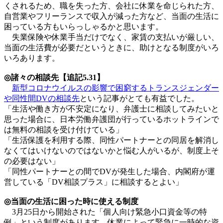
くされるため、職を失った方、会社に休業を命じられた方、
自営業やフリーランスで収入が減った方など、当面の生活に
困っている方もいらっしゃるかと思います。
失業保険や休業手当だけでなく、家賃の支払いが厳しい、
当面の生活費が必要だというときに、助けとなる制度がいろ
いろあります。
◎諸々の相談先【追記5.31】
新型コロナウイルスの影響で困窮するトランスジェンダー
や同性間DVの相談先
という記事がとても有益でした。
「生活や働き方が不安定になり、弁護士に相談してみたいと
思った場合に、日本労働弁護団が行っているホットラインで
は無料の相談を受け付けている」
「生活保護を利用する際、同性パートナーとの同居を解消し
なくてはいけないのではないかと悩む人がいるが、制度上そ
の必要はない」
「同性パートナーとの間でDVが発生した場合、内閣府が運
営している「DV相談プラス」に相談するとよい」
◎当面の生活に困った時に使える制度
3月25日から開始された「個人向け緊急小口資金等の特
例」という制度があります。休業によって緊急に一時的な資