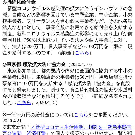
◎持続化給付金
新型コロナウイルス感染症の拡大に伴うインバウンドの急
減、自粛などの影響を受けている中堅企業、中小企業、小規
模事業者、フリーランスを含む個人事業者など、その他各種
法人などに対して、事業全般に利用できる給付金を支給する
制度。新型コロナウイルス感染症の影響により売り上げが前
年同月比で50％以上減少している法人や個人事業主に対し
て、法人は200万円、個人事業者などへ100万円を上限に、現
金を給付するものです。（詳細は
こちら
）
◎東京都 感染拡大防止協力金
（2020.4.10）
東京都知事は、都の要請や依頼に全面的に協力する中小の
事業者に対し、単独店舗の事業者は50万円、複数店舗を持つ
事業者に100万円を支給する「感染拡大防止協力金」を創設
すると発表しました。併せて、資金貸付制度の拡充や水道料
金の徴収猶予なども検討するそうです。（詳細が発表されま
した→
こちら
。2020.4.15）
※一律10万円の給付金については
こちら
をご参照ください。
2020.4.21
※東京新聞『
＜新型コロナ＞生活困窮、相談を 緊急事態宣
言２週間 経済打撃
』で個人支援策のわかりやすい一覧が掲