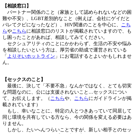
【相談窓口】
パートナー関係のこと（家族として認められないなどの困
難や不安）、LGBT差別的なこと（例えば、会社にゲイだと
バレてクビになったなど）、HIV関連のことを中心に、
こち
ら
や
こちら
に相談窓口のリストが掲載されていますので、も
し困ったことがあれば、相談してみてください。
セクシュアリティのことにかかわらず、生活の不安や悩み
を相談したいという方は、厚労省の助成で運営されている
「
よりそいホットライン
」にお電話するとよいかもしれませ
ん。
【セックスのこと】
最後に、決して「不要不急」なんかではなく、とても切実
な問題なのに、公には支援されないこと…セックスについ
て、お伝えします。（
こちら
や、
こちら
にガイドラインが掲
載されています）
もし、幸いなことに、特定の人とつきあっていて同居して
同じ環境を共有している方なら、今の関係を変える必要はあ
りません。
しかし、たいへんつらいことですが、新しい相手とのセッ