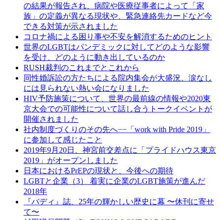
の結果が報告され、病院や医療従事者によって「家
族」の定義が異なる現状や、緊急連絡先カードなど今
できる対策が示されました
コロナ禍による困り事や不安を解消するためのヒント
世界のLGBTはパンデミックに対してどのような影響
を受け、どのように動き出しているのか
RUSH裁判のこれまでとこれから
同性婚訴訟の方たちによる院内集会が大盛況、涙なし
には見られない熱い会になりました
HIV予防施策について、世界の最前線の情報や2020東
京大会での可能性について話し合うトークイベントが
開催されました
社内制度づくりのその先へ−−「work with Pride 2019」
に参加して感じたこと
2019年9月20日、神宮前交差点に「プライドハウス東京
2019」がオープンしました
日本におけるPrEPの現状と、今後への期待
LGBTと企業（3） 着実に企業のLGBT施策が進んだ
2018年
『バディ』誌、25年の輝かしい歴史に幕 〜休刊に寄せ
て〜