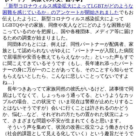
「新型コロナウィルス感染拡大によってLGBTがどのような
困難を感じているか」のアンケートが開始されました
でもお
伝えしたように、新型コロナウィルス感染拡大によって
LGBTQやその家族、同僚や友人などにどのような困難が起
こっているのかを把握し、国や各種団体、メディア等に届け
るための調査が始まりました。
同団体のもとには、例えば、同性パートナーが配偶者、家
族として認められないがゆえに「パートナーが入院した病院
で居場所や安否を教えてもらえなかった」といった声もすで
に聞こえてきているそうです（もし、長年連れ添ったパート
ナーの身に万が一のことがあっても、そのことすら知らせて
もらえないとしたら、こんなに悲しいことってないですよ
ね…）
長年つきあってて家族同然の彼氏がいるけど、諸事情で同
居はしてなくて、しょっちゅう通ってる、というようなカッ
プルの場合、この状況で（いま現在は警察が止めたりするこ
とはないそうですが）会いに行くことは許されるのかどう
か、悩む…など、それぞれの方たちの置かれた状況によっ
て、さまざまな問題や不安が生まれてくると思います。
そういう声を集めて、状況の改善に役立つよう働きかける
（社会的課題として見える化していく）という趣旨だそうで