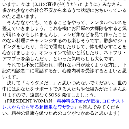
います。今は（3.11の直後がそうだったように）みなさん、
多かれ少なかれ社会不安から来るうつ状態におちいっている
のだと思います。
そんななかでも、できることをやって、メンタルヘルスを
整えていきましょう。これを機にお部屋の大掃除をすると気
が晴れるかもしれませんし、レシピ集などを見て作ったこと
のない料理にチャレンジするのも楽しそうです。散歩やジョ
ギングをしたり、自宅で運動したりして、体を動かすことを
心がけましょう。オンラインで誰かと話したり、ネトフリ・
アマプラを楽しんだり、といった気晴らしも大切です。
それでも不安に襲われ、眠れない日が続くような方は、下
記の相談窓口に電話するか、心療内科を受診するとよいと思
います。
決して「もうダメだ…」と思いつめないでください。世の
中にはあなたをサポートできる人たちや仕組みがたくさんあ
りますので、遠慮なくSOSを発信しましょう。
（PRESIDENT WOMAN「
精神科医Tomyが伝授､コロナスト
レスから心を守る超簡単なワザ5つ
」を読んでみてくださ
い。精神の健康を保つためのコツがつかめると思います）