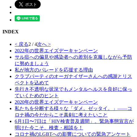
INDEX
< 戻る
2 / 4
次へ >
2022年の世界エイズデーキャンペーン
サル痘への偏見や感染者への差別を克服しながら予防
に努めましょう
私が地方のパレードを応援する理由
クラブパーティのオーガナイザーさんへの感謝とリス
ペクトを込めて
先行き不透明な状況でもメンタルヘルスを良好に保っ
ていくためのヒント
2020年の世界エイズデーキャンペーン
私たちを分断する様々な「ダメ。ゼッタイ。」——コ
ロナ禍の今だからこそ真剣に考えたいこと
6月1日〜7日は「HIV検査普及週間」。緊急事態宣言が
明けた今こそ、検査・相談を！
コロナ禍のLGBTへの影響についての緊急アンケート