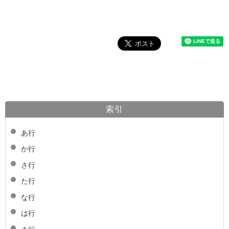
索引
あ行
か行
さ行
た行
な行
は行