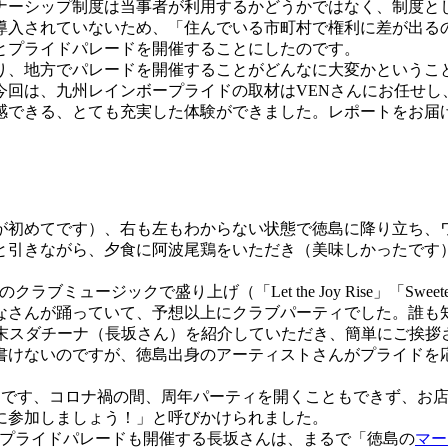
ナーシップ制度は当事者が利用するかどうかではなく、制度と
が導入されていないため、「住んでいる市町村で権利に差が出る
とプライドパレードを開催することにしたのです。
り、地方でパレードを開催することがどんなに大変かというこ
回は、九州レインボープライドの取材はVENさんにお任せし
感できる、とても充実した体験ができました。レポートをお届
初めてです）、右も左もわからない状態で徳島に降り立ち、
引きながら、夕食に阿波尾鶏をいただき（美味しかったです）、
ックで盛り上げ（「Let the Joy Rise」「Sweetest Day 
なさんが踊っていて、予想以上にクラブパーティでした。誰も
場末スダチーナ（長坂さん）を紹介していただき、簡単にご挨
書けないのですが、徳島出身のアーティストさんがプライドを
です、コロナ禍の間、周年パーティを開くこともできず、お店
に参加しましょう！」と呼びかけられました。
、プライドパレードも開催する長坂さんは、まるで「徳島の
マー