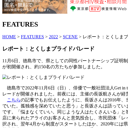
FEATURES
HOME
>
FEATURES
>
2022
>
SCENE
> レポート：とくしま
レポート：とくしまプライドパレード
11月6日、徳島市で、県としての同性パートナーシップ証明制度
が初開催され、約150名の方たちが参加しました。
徳島市で2022年11月6日（日）、俳優で一般社団法人Get
レードが開催されました。前夜には、主催の長坂航さんが経営
こちら
の記事でもお伝えしたように、長坂さんは2016年
でいた。孤独感を深めていたと思う」と長坂さんは語ってい
です。「悩まなくていい。同じような人はたくさんいる」と答
店に来られたアライのお客さんと意気投合し、市民団体「レ
択され、翌年4月から制度がスタートしたほか、2020年に