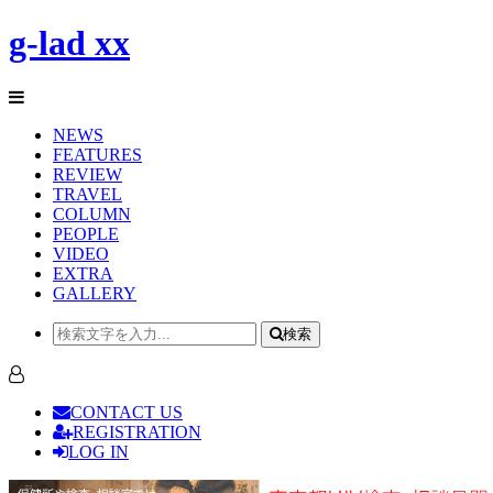
g-lad xx
NEWS
FEATURES
REVIEW
TRAVEL
COLUMN
PEOPLE
VIDEO
EXTRA
GALLERY
検索
CONTACT US
REGISTRATION
LOG IN