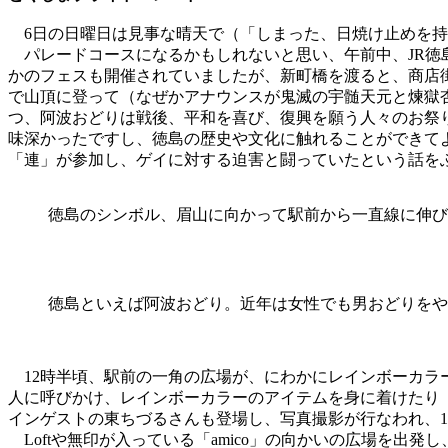
6日の日曜日は見事な晴天で（「しまった、日焼け止めを持
パレードコースになるかもしれないと思い、午前中、JR徳
かのフェスも開催されていましたが、新町橋を渡ると、商店
で山頂に登って（なぜかアナウンスが鬼滅の宇髄天元と煉獄
つ、阿波おどりは戦後、平和を喜び、復興を願う人々のお祭
味深かったですし、徳島の歴史や文化に触れることができて
「連」が参加し、ゲイに対する迫害と闘っていたという話をふ
徳島のシンボル、眉山に向かって駅前から一直線に伸び
徳島といえば阿波おどり。近年は女性でも男おどりをや
12時半頃、駅前の一角の広場が、にわかにレインボーカラ
人に呼びかけ、レインボーカラーのアイテムを身に着けたり
インゲストの東ちづるさんも登場し、写真撮影が行なわれ、1
Loftや無印が入っている「amico」の向かいの広場を