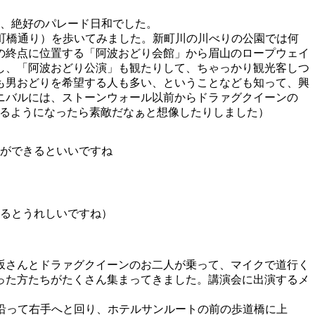
、絶好のパレード日和でした。
町橋通り）を歩いてみました。新町川の川べりの公園では何
の終点に位置する「阿波おどり会館」から眉山のロープウェイ
し、「阿波おどり公演」も観たりして、ちゃっかり観光客しつ
も男おどりを希望する人も多い、ということなども知って、興
ニバルには、ストーンウォール以前からドラァグクイーンの
きるようになったら素敵だなぁと想像したりしました）
ができるといいですね
るとうれしいですね）
坂さんとドラァグクイーンのお二人が乗って、マイクで道行く
った方たちがたくさん集まってきました。講演会に出演するメ
に沿って右手へと回り、ホテルサンルートの前の歩道橋に上