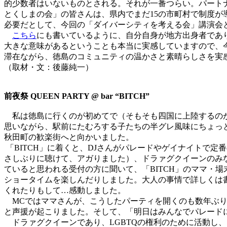
的少数者はいないものとされる。それが一番つらい。パート
とくしまの会」の皆さんは、県内でまだ15の市町村で制度
必要だとして、今回の「ダイバーシティを考える会」講演会
こちら
にも書いているように、自分自身が地方出身者であ
大きな意味があるということも本当に実感していますので、今
滞在ながら、徳島のコミュニティの温かさと素晴らしさを実
（取材・文：後藤純一）
前夜祭 QUEEN PARTY @ bar “BITCH”
私は徳島に行くのが初めてで（そもそも四国に上陸するのが
思いながら、駅前にたむろする子たちの半グレ風味にちょっと
秋田町の歓楽街へと向かいました。
「BITCH」に着くと、DJさんがパレードやゲイナイトで定番のクラブミュージ
さしぶりに聴けて、アガりました）、ドラァグクイーンのみ
ていると思われる受付の方に聞いて、「BITCH」のママ・
ショータイムを楽しんだりしました。大人の事情で詳しくは
くれたりもして…感動しました。
MCではママさんが、こうしたパーティを開くのも数年ぶり
と声援が起こりました。そして、「明日はみんなでパレード
ドラァグクイーンであり、LGBTQの権利のために活動し