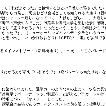
ってくればよかった」と後悔するほどの日差しの強さでした）
島駅から出発し、阿波おどり会場としても知られる大通り（新
街はシャッター通りになっていて、人影もまばらに…。大通り
杏寿郎の声優の方でした）淡路島や鳴門大橋を望む絶景に感嘆
りとして盛り上がるようになったということや、近年は女性で
よかったです。（ニューオーリンズのマルディグラというカー
と思い出し、いつか阿波おどりにLGBTQの「連」が参加で
るメインストリート（新町橋通り）。いつかこの道でパレード
りたがる方が増えているそうです（逆パターンも当たり前にな
ーに染められました。選挙カーのような車の上にスーツ姿の長
「徳島県でパートナーシップ制度を」と訴えるプラカードを持
3時頃にパレードがスタートしました。
出発し、講演会の会場であるホテルクレメントの前を通って徳島駅