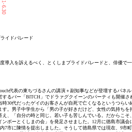
プライドパレード
導入を訴えるべく、とくしまプライドパレードと、俳優で一般社団法
 in touch代表の東ちづるさんの講演＋副知事などが登壇す
するバー「BITCH」でドラァグクイーンのパーティも開催さ
、当時30代だったゲイのお客さんが自死で亡くなるというつら
ます。男子中学生から「男の子が好きだけど、女性の気持ちを
え、「自分の時と同じ。若い子も苦しんでいる。だからこそ、
インボーとくしまの会」を発足させました。12月に徳島市議会
は県内7市に陳情を提出しました。そうして徳島県では現在、9