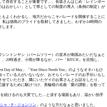
して存在することが重要です」。長坂さんはじめ「レインボー
のはおかしい」として県としての制度の導入（条例の制定）が
ともよくわかるし、地方だからこそパレードを開催することに
、私は徳島のプライドを取材してきました。わずか24時間の
けします。
ワシントンヤシ（パームツリー）の並木が南国みたいだなぁと
20時過ぎ、小雨が降るなか、バー「BITCH」を目指し、
of May」「Your Disco Needs You」のようなオネハもひ
知っている人がいないなか、おそらくパレードのお手伝いもし
拶させていただき、隣にいたゲイのお客さんとお話をしたり、
応援するために駆けつけ、美輪様の名曲「愛の讃歌」を歌って
を続けるのも大変でした…と涙する場面もあり、温かい拍手
シャ・P・ジョンソン
」のような方だなぁと思いました。