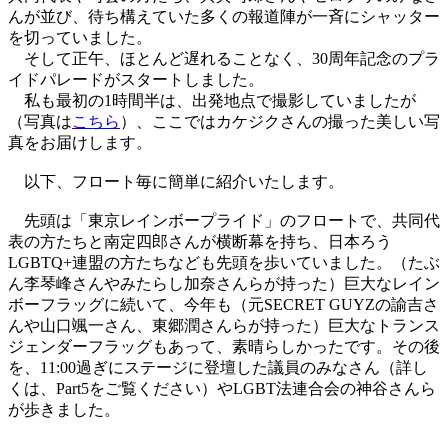
んが並び、待ち構えていた多くの報道陣が一斉にシャッター
を切っていました。
そして正午、ほとんど遅れることなく、30周年記念のプラ
イドパレードがスタートしました。
私も最初の1時間半は、出発地点で撮影していましたが
（写真は
こちら
）、ここではカケジクさんの撮った美しい写
真をお届けします。
以下、フロート毎に簡単に紹介いたします。
先頭は「東京レインボープライド」のフロートで、共同代
表の方たちと南定四郎さんが横断幕を持ち、日本ろう
LGBTQ+連盟の方たちなども先頭を歩いていました。（たぶ
ん李琴峰さんやみたらし加奈さんらが持った）巨大なレイン
ボーフラッグに続いて、今年も（元SECRET GUYZの諭吉さ
んや山口颯一さん、東郷潤さんらが持った）巨大なトランス
ジェンダーフラッグもあって、素晴らしかったです。その後
を、11:00過ぎにステージに登壇した議員のみなさん（詳し
くは、Part5をご覧ください）やLGBT法連合会の神谷さんら
が歩きました。