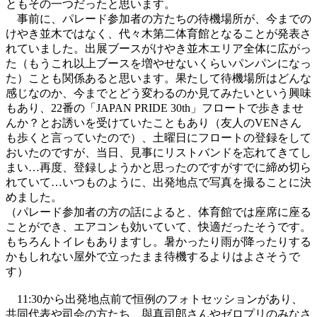
ともその一つだったと思います。
事前に、パレード参加者の方たちの待機場所が、今までの
けやき並木ではなく、代々木第二体育館となることが発表さ
れていました。出展ブースがけやき並木エリア全体に広がっ
た（もうこれ以上ブースを増やせないくらいパンパンになっ
た）ことも関係あると思います。果たして待機場所はどんな
感じなのか、今までとどう変わるのか見てみたいという興味
もあり、22番の「JAPAN PRIDE 30th」フロートで歩きませ
んか？とお誘いを受けていたこともあり（友人のVENさん
も歩くと言っていたので）、土曜日にフロートの登録をして
おいたのですが、当日、見事にリストバンドを忘れてきてし
まい…再度、登録しようかと思ったのですがすでに締め切ら
れていて…いつものように、出発地点で写真を撮ることに決
めました。
（パレード参加者の方の話によると、体育館では座席に座る
ことができ、エアコンも効いていて、快適だったそうです。
もちろんトイレもありますし。暑かったり雨が降ったりする
かもしれない屋外で立ったまま待機するよりはよさそうで
す）
11:30から出発地点前で恒例のフォトセッションがあり、
共同代表や司会の方たち、與真司郎さんやゼロプリのみなさ