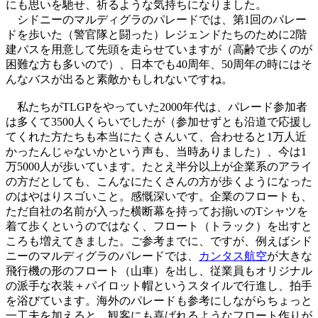
にも思いを馳せ、祈るような気持ちになりました。
シドニーのマルディグラのパレードでは、第1回のパレー
ドを歩いた（警官隊と闘った）レジェンドたちのために2階
建バスを用意して先頭を走らせていますが（高齢で歩くのが
困難な方も多いので）、日本でも40周年、50周年の時にはそ
んなバスが出ると素敵かもしれないですね。
私たちがTLGPをやっていた2000年代は、パレード参加者
は多くて3500人くらいでしたが（参加せずとも沿道で応援し
てくれた方たちも本当にたくさんいて、合わせると1万人近
かったんじゃないかという声も、当時ありました）、今は1
万5000人が歩いています。たとえ半分以上が企業系のアライ
の方だとしても、こんなにたくさんの方が歩くようになった
のはやはりスゴいこと。感慨深いです。企業のフロートも、
ただ自社の名前が入った横断幕を持ってお揃いのTシャツを
着て歩くというのではなく、フロート（トラック）を出すと
ころも増えてきました。ご参考までに、ですが、例えばシド
ニーのマルディグラのパレードでは、
カンタス航空
が大きな
飛行機の形のフロート（山車）を出し、従業員もオリジナル
の派手な衣装＋パイロット帽というスタイルで行進し、拍手
を浴びています。海外のパレードも参考にしながらちょっと
一工夫を加えると、観客にも喜ばれるようなフロート作りが