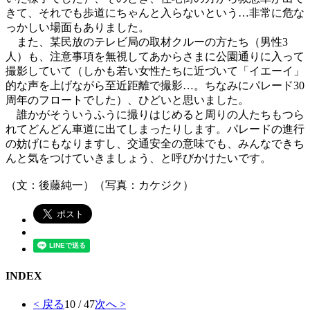
きて、それでも歩道にちゃんと入らないという…非常に危な
っかしい場面もありました。
また、某民放のテレビ局の取材クルーの方たち（男性3
人）も、注意事項を無視してあからさまに公園通りに入って
撮影していて（しかも若い女性たちに近づいて「イエーイ」
的な声を上げながら至近距離で撮影…。ちなみにパレード30
周年のフロートでした）、ひどいと思いました。
誰かがそういうふうに撮りはじめると周りの人たちもつら
れてどんどん車道に出てしまったりします。パレードの進行
の妨げにもなりますし、交通安全の意味でも、みんなできち
んと気をつけていきましょう、と呼びかけたいです。
（文：後藤純一）（写真：カケジク）
INDEX
< 戻る
10 / 47
次へ >