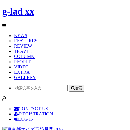
g-lad xx
NEWS
FEATURES
REVIEW
TRAVEL
COLUMN
PEOPLE
VIDEO
EXTRA
GALLERY
検索
CONTACT US
REGISTRATION
LOG IN