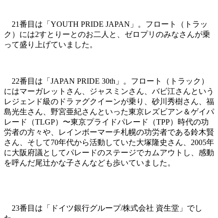
21番目は「YOUTH PRIDE JAPAN」。フロート（トラッ
ク）には2すとりーとのお二人と、ゼロプリのみなさんが乗
って盛り上げていました。
22番目は「JAPAN PRIDE 30th」。フロート（トラック）
にはマーガレットさん、ジャスミンさん、バビ江さんという
レジェンド級のドラァグクイーンが乗り、砂川秀樹さん、福
島光生さん、野宮亜紀さんといった東京レズビアン＆ゲイパ
レード（TLGP）〜東京プライドパレード（TPP）時代の功
労者の方々や、レインボーマーチ札幌の功労者である鈴木賢
さん、そして70年代から活動していた大塚隆史さん、2005年
に大阪府議としてパレードのステージでカムアウトし、感動
を呼んだ尾辻かな子さんなども歩いていました。
23番目は「ドイツ銀行グループ/株式会社 資生堂」でし