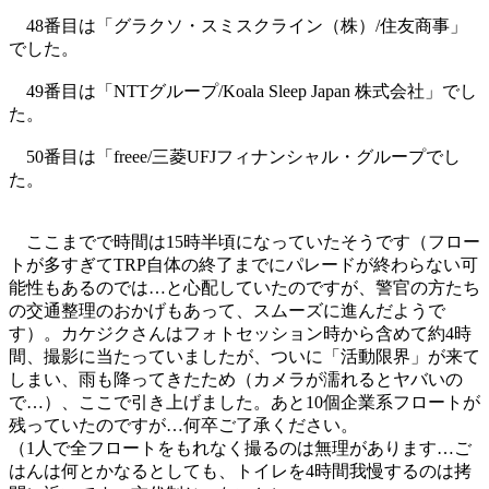
48番目は「グラクソ・スミスクライン（株）/住友商事」
でした。
49番目は「NTTグループ/Koala Sleep Japan 株式会社」でし
た。
50番目は「freee/三菱UFJフィナンシャル・グループでし
た。
ここまでで時間は15時半頃になっていたそうです（フロー
トが多すぎてTRP自体の終了までにパレードが終わらない可
能性もあるのでは…と心配していたのですが、警官の方たち
の交通整理のおかげもあって、スムーズに進んだようで
す）。カケジクさんはフォトセッション時から含めて約4時
間、撮影に当たっていましたが、ついに「活動限界」が来て
しまい、雨も降ってきたため（カメラが濡れるとヤバいの
で…）、ここで引き上げました。あと10個企業系フロートが
残っていたのですが…何卒ご了承ください。
（1人で全フロートをもれなく撮るのは無理があります…ご
はんは何とかなるとしても、トイレを4時間我慢するのは拷