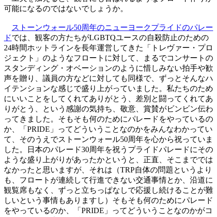
可能になるのではないでしょうか。
ストーンウォール50周年のニューヨークプライドのパレー
ド
では、観客の方たちがLGBTQユースの自殺防止のための
24時間ホットラインを長年運営してきた「トレヴァー・プロ
ジェクト」のようなフロートに対して、まるでコンサートの
スタンディング・オベーションのように惜しみない拍手や歓
声を贈り、議員の方などに対しても同様で、ずっとそんなハ
イテンションな感じで盛り上がっていました。私たちのため
にいいことをしてくれてありがとう、差別と闘ってくれてあ
りがとう、という感謝の気持ち、敬意、賞賛がビンビン伝わ
ってきました。そもそも何のためにパレードをやっているの
か、「PRIDE」ってどういうことなのかをみんなわかってい
て、そのうえでストーンウォール50周年を心から祝っていま
した。日本のパレード30周年を祝うプライドパレードにその
ような盛り上がりがあったかというと、正直、そこまででは
なかったと思いますが、それは（TRP自体の問題というより
も、フロートが連続して行進できない交通事情とか、沿道に
観覧席もなく、ずっと立ちっぱなしで応援し続けることが難
しいという事情もありますし）そもそも何のためにパレード
をやっているのか、「PRIDE」ってどういうことなのかがコ