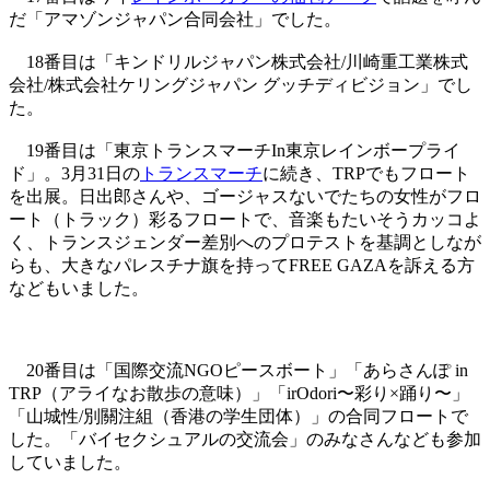
だ「アマゾンジャパン合同会社」でした。
18番目は「キンドリルジャパン株式会社/川崎重工業株式
会社/株式会社ケリングジャパン グッチディビジョン」でし
た。
19番目は「東京トランスマーチIn東京レインボープライ
ド」。3月31日の
トランスマーチ
に続き、TRPでもフロート
を出展。日出郎さんや、ゴージャスないでたちの女性がフロ
ート（トラック）彩るフロートで、音楽もたいそうカッコよ
く、トランスジェンダー差別へのプロテストを基調としなが
らも、大きなパレスチナ旗を持ってFREE GAZAを訴える方
などもいました。
20番目は「国際交流NGOピースボート」「あらさんぽ in
TRP（アライなお散歩の意味）」「irOdori〜彩り×踊り〜」
「山城性/別關注組（香港の学生団体）」の合同フロートで
した。「バイセクシュアルの交流会」のみなさんなども参加
していました。