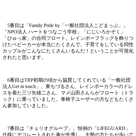
5番目は「Family Pride by「一般社団法人こどまっぷ」」
「NPO法人 ハートをつなごう学校」「にじいろかぞく」
「ひゅっ家」の合同フロート。レインボーフラッグを飾りつ
けたベビーカーが本当にたくさんで、子育てをしている同性
カップルがこんなにたくさんいるんだ！ということが可視化
されたと思います。
6番目はTRP初期の頃から協賛してくれている「一般社団
法人Get in touch」。東ちづるさん、レインボーカラーのドレ
スを着た三ツ矢雄二さん、マメ山田さんらがフロート（トラ
ック）に乗っていました。車椅子ユーザーの方などもたくさ
ん参加していました。
7番目は「チェリオグループ」。恒例の「LIFEGUARD」
仕様にデコレートされた車が先導し、大勢の方たちが歩いて