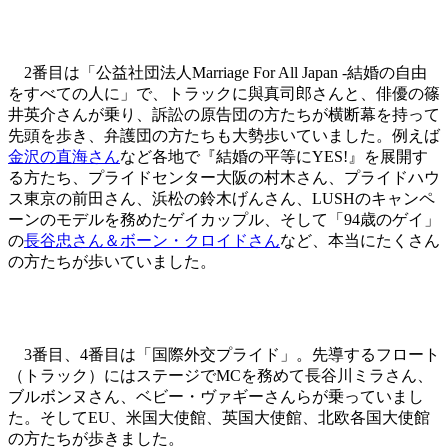
2番目は「公益社団法人Marriage For All Japan -結婚の自由
をすべての人に」で、トラックに與真司郎さんと、俳優の篠
井英介さんが乗り、訴訟の原告団の方たちが横断幕を持って
先頭を歩き、弁護団の方たちも大勢歩いていました。例えば
金沢の直海さん
など各地で『結婚の平等にYES!』を展開す
る方たち、プライドセンター大阪の村木さん、プライドハウ
ス東京の前田さん、浜松の鈴木げんさん、LUSHのキャンペ
ーンのモデルを務めたゲイカップル、そして「94歳のゲイ」
の
長谷忠さん＆ボーン・クロイドさん
など、本当にたくさん
の方たちが歩いていました。
3番目、4番目は「国際外交プライド」。先導するフロート
（トラック）にはステージでMCを務めて長谷川ミラさん、
ブルボンヌさん、ベビー・ヴァギーさんらが乗っていまし
た。そしてEU、米国大使館、英国大使館、北欧各国大使館
の方たちが歩きました。