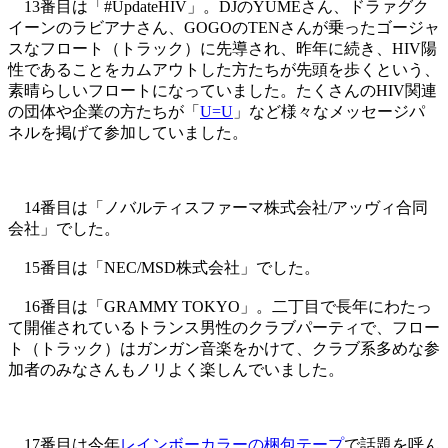
13番目は「#UpdateHIV」。DJのYUMEさん、ドラァグク
イーンのラビアナさん、GOGOのTENさんが乗ったゴージャ
スなフロート（トラック）に先導され、昨年に続き、HIV陽
性であることをカムアウトした方たちが先頭を歩くという、
素晴らしいフロートになっていました。たくさんのHIV関連
の団体や企業の方たちが「
U=U
」など様々なメッセージパ
ネルを掲げて参加していました。
14番目は「ノバルティスファーマ株式会社/アッヴィ合同
会社」でした。
15番目は「NEC/MSD株式会社」でした。
16番目は「GRAMMY TOKYO」。二丁目で長年にわたっ
て開催されているトランス男性のクラブパーティで、フロー
ト（トラック）はガンガン音楽をかけて、クラブ系多めな参
加者のみなさんもノリよく楽しんでいました。
17番目は今年
レインボーカラーの梱包テープ
で話題を呼ん