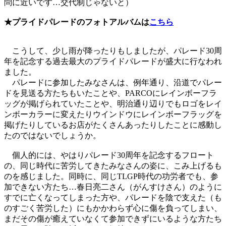
問に近いです…交代制じゃないと）
★プライドパレードのフォトアルバムは
こちら
こうして、少し雨が降ったりもしましたが、パレード30周
年を記念する過去最大のプライドパレードが盛大に行なわれ
ました。
パレードに参加したみなさんは、例年通り、沿道でパレー
ドを見送る方たちもいたことや、PARCOにレインボーフラ
ッグが掲げられていたことや、明治通り辺りでもロゴをレイ
ンボーカラーに変えたりウインドウにレインボーフラッグを
掲げたりしているお店がたくさんあったりしたことに感動し
たのではないでしょうか。
個人的には、やはりパレード30周年を記念するフロート
の、同じ時代に苦労してきたみなさんの姿に、こみ上げるも
のを感じました。同時に、同じTLGP時代の功労者でも、参
加できない方たち…春日亮二さん（がんすけさん）のように
すでに亡くなってしまった方や、パレードを陰で支えた（も
のすごく苦労した）にもかかわらず心に傷を負ってしまい、
まだその傷が癒えていなくて参加できずにいるような方たち