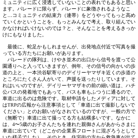
ミュニティに広く浸透していないことの表れでもあると思い
ます。パレードに限らず、パレードに象徴されるようなこ
と…コミュニティの結束力（連帯）をどうやってもっと高め
ていくかということを、もっとみんなで考え、取り組んでい
かなければいけないのでは？と、そんなことを考えるきっか
けにもなりました。
最後に、蛇足かもしれませんが、出発地点付近で写真を撮
っている方たちにお願いがあります。
パレードの隊列は、けやき並木の出口から信号を渡って公
園通りへと入っていきますが、例年、その信号の向かいの歩
道の上と、一本渋谷駅寄りのデイリーヤマザキ近くの歩道の
ところにたくさん人がいて、声援を送ったりしています。そ
れはいいのですが、デイリーヤマザキの前の細い道は、ハチ
公バスの発着地でもあって、バスも車もふつうに通るので、
車道に出るのは危険です。取材申請をしたメディアに対して
はTRPの広報から注意事項として「車道に出て撮影しないで
ください」とのお願いがなされているのですが、一般の方で
（無断で）車道に出て撮ってる方も結構多いです。なかに
は、4〜5歳のお子さんたちを連れた親御さんがあからさまに
車道に出ていて（どこかの企業系フロートに混ざろうとして
いた様子でした）、そのとき、住宅街の方から救急車が出て