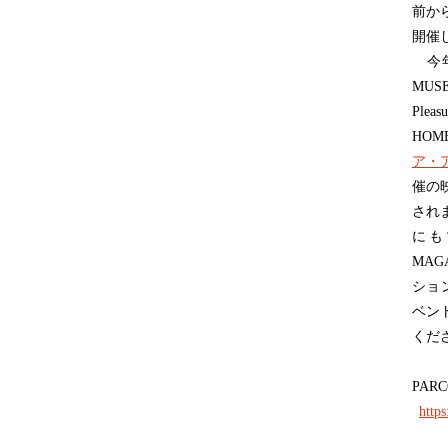
前か
開催
今年
MU
Ple
HO
ア・
催の
され
にも
MA
ション
ベン
くだ
PARC
https