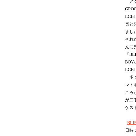
どの
GR
LG
長と
まし
それ
んに
「BL
BO
LG
多く
ント
ころ
が二
ゲス
BLI
日時：