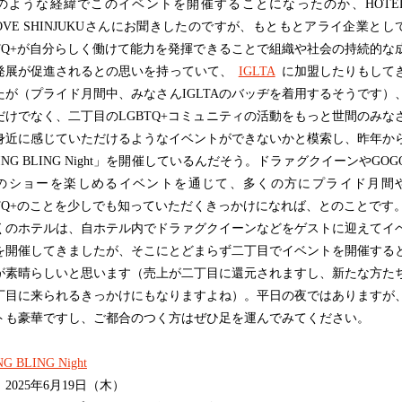
ような経緯でこのイベントを開催することになったのか、HOTE
OOVE SHINJUKUさんにお聞きしたのですが、もともとアライ企業とし
BTQ+が自分らしく働けて能力を発揮できることで組織や社会の持続的な
発展が促進されるとの思いを持っていて、
IGLTA
に加盟したりもして
たが（プライド月間中、みなさんIGLTAのバッヂを着用するそうです）
だけでなく、二丁目のLGBTQ+コミュニティの活動をもっと世間のみな
身近に感じていただけるようなイベントができないかと模索し、昨年か
ING BLING Night」を開催しているんだそう。ドラァグクイーンやGOG
Yのショーを楽しめるイベントを通じて、多くの方にプライド月間
BTQ+のことを少しでも知っていただくきっかけになれば、とのことです
のホテルは、自ホテル内でドラァグクイーンなどをゲストに迎えてイ
を開催してきましたが、そこにとどまらず二丁目でイベントを開催する
が素晴らしいと思います（売上が二丁目に還元されますし、新たな方た
丁目に来られるきっかけにもなりますよね）。平日の夜ではありますが
トも豪華ですし、ご都合のつく方はぜひ足を運んでみてください。
NG BLING Night
2025年6月19日（木）