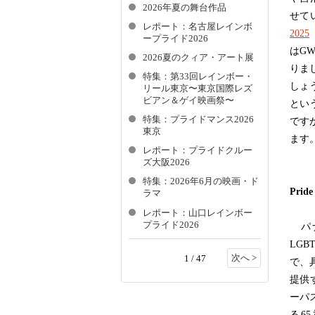
2026年夏の舞台作品
せて
レポート：名古屋レインボ
2025
ープライド2026
はG
2026夏のクィア・アート展
りま
特集：第33回レインボー・
しょ
リール東京〜東京国際レズ
ビアン＆ゲイ映画祭〜
とい
特集：プライドマンス2026
です
東京
ます
レポート：プライドクルー
ズ大阪2026
特集：2026年6月の映画・ド
Pride
ラマ
レポート：山口レインボー
プライド2026
パナ
LG
次へ >
1 / 47
で、
提供す
ーパ
る6