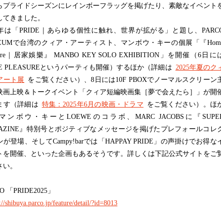
らプライドシーズンにレインボーフラッグを掲げたり、素敵なイベント
してきました。
は「PRIDE｜あらゆる個性に触れ、世界が拡がる」と題し、PARC
SEUMで台湾のクィア・アーティスト、マンボウ・キーの個展「『Hom
asure｜居家娛樂』 MANBO KEY SOLO EXHIBITION」を開催（6日に
ME PLEASUREというパーティも開催）するほか（詳細は
2025年夏のク
アート展
をご覧ください）、8日には10F PBOXでノーマルスクリーン
映画上映＆トークイベント「クィア短編映画集［夢で会えたら］」が開
ます（詳細は
特集：2025年6月の映画・ドラマ
をご覧ください）。ほ
マンボウ・キーとLOEWEのコラボ、MARC JACOBSに『SUPE
GAZINE』特別号とポジティブなメッセージを掲げたプレフォールコレ
が登場、そしてCampy!barでは「HAPPAY PRIDE」の声掛けでお得な
トを開催、といった企画もあるそうです。詳しくは下記公式サイトをご
さい。
O 「PRIDE2025」
://shibuya.parco.jp/feature/detail/?id=8013