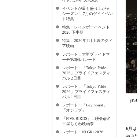
イドたからづか2026
イベントが最も盛り上がる
シーズン！ 7月のゲイイベン
ト特集
特集：レインボーイベント
2026 下半期
特集：2026年7月上映のクィ
ア映画
レポート；大垣プライドマ
ーチ第3回パレード
レポート：「Tokyo Pride
2026」プライドフェスティ
バル 2日目
レポート：「Tokyo Pride
2026」プライドフェスティ
バル 1日目
（昨
レポート：「Gay Spiral」
「オジラブ」
「FIVE BIRDS」上映会@名
古屋ちくわ映画祭
6月
レポート：NLGR+2026
や自