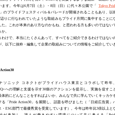
います。今年は6月7日（土）・8日（日）に代々木公園で「
Tokyo Prid
」のプライドフェスティバル＆パレードが開催されることもあり、以
W辺りに行なわれていたような取組みもプライド月間に集中することに
した。これが本来のあり方なのかもね、と思われる方も多いのではない
うか。
うわけで、本当にたくさんあって、すべてをご紹介できるわけではない
が、以下に抜粋・編集して企業の取組みについての情報をご紹介してい
。
 Action30
ソニック コネクトがプライドハウス東京とコラボして昨年
BTQ+への理解と支援を示す30個のアクションを提示し、実施を促すこ
具体的にどんなことをすればよいか、みんなで共に学んでいくキッカケ
る「Pride Action30」を展開し、話題を呼びました（「日経広告賞」
ス・ESG部門で最優秀賞を受賞しています）。今年は昨年比3倍以上と
5社が参加し、誰もが働きやすい環境について共に考える「Prid