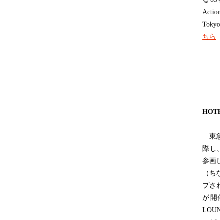
Ac
Tok
ちら
HOT
東急歌
際し、
参画
（ち
プさ
が開
LOU