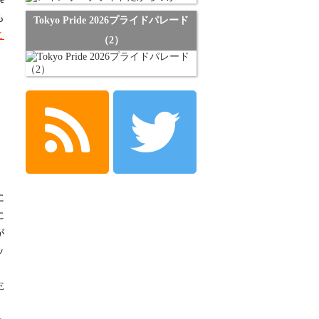
も
Tokyo Pride 2026プライドパレード
こ
（2）
に
に
が
ッ
」
E