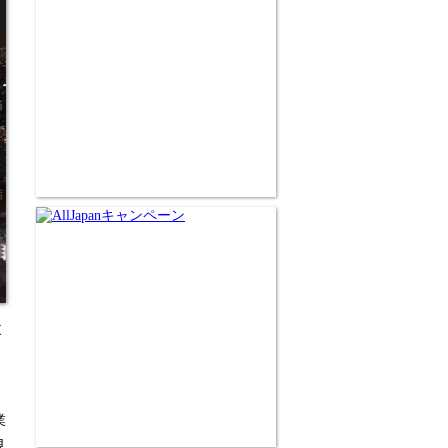
東
業
見