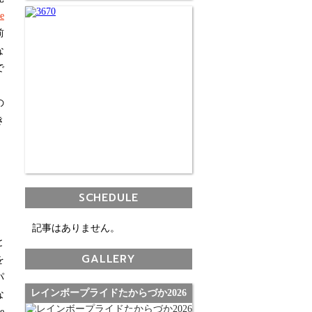
e
前
な
で
の
き
SCHEDULE
、
記事はありません。
と
GALLERY
を
パ
レインボープライドたからづか2026
な
e