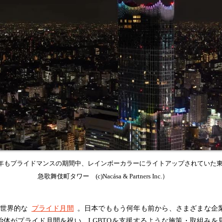
年もプライドマンスの期間中、レインボーカラーにライトアップされていた
急歌舞伎町タワー (c)Nacása & Partners Inc.）
は世界的な
プライド月間
。日本でももう何年も前から、さまざまな企
治体がプライド月間を祝い、LGBTQを支援するような施策・取組みを