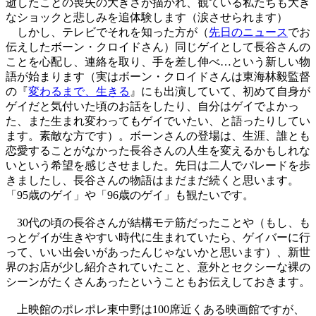
逝したことの喪失の大きさが描かれ、観ている私たちも大き
なショックと悲しみを追体験します（涙させられます）
しかし、テレビでそれを知った方が（
先日のニュース
でお
伝えしたボーン・クロイドさん）同じゲイとして長谷さんの
ことを心配し、連絡を取り、手を差し伸べ…という新しい物
語が始まります（実はボーン・クロイドさんは東海林毅監督
の『
変わるまで、生きる
』にも出演していて、初めて自身が
ゲイだと気付いた頃のお話をしたり、自分はゲイでよかっ
た、また生まれ変わってもゲイでいたい、と語ったりしてい
ます。素敵な方です）。ボーンさんの登場は、生涯、誰とも
恋愛することがなかった長谷さんの人生を変えるかもしれな
いという希望を感じさせました。先日は二人でパレードを歩
きましたし、長谷さんの物語はまだまだ続くと思います。
「95歳のゲイ」や「96歳のゲイ」も観たいです。
30代の頃の長谷さんが結構モテ筋だったことや（もし、も
っとゲイが生きやすい時代に生まれていたら、ゲイバーに行
って、いい出会いがあったんじゃないかと思います）、新世
界のお店が少し紹介されていたこと、意外とセクシーな裸の
シーンがたくさんあったということもお伝えしておきます。
上映館のポレポレ東中野は100席近くある映画館ですが、