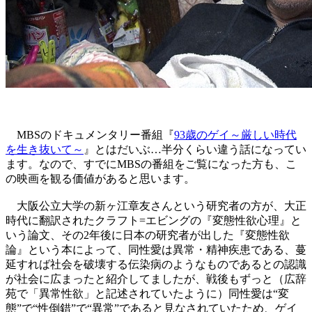
MBSのドキュメンタリー番組『
93歳のゲイ～厳しい時代
を生き抜いて～
』とはだいぶ…半分くらい違う話になってい
ます。なので、すでにMBSの番組をご覧になった方も、こ
の映画を観る価値があると思います。
大阪公立大学の新ヶ江章友さんという研究者の方が、大正
時代に翻訳されたクラフト=エビングの『変態性欲心理』と
いう論文、その2年後に日本の研究者が出した『変態性欲
論』という本によって、同性愛は異常・精神疾患である、蔓
延すれば社会を破壊する伝染病のようなものであるとの認識
が社会に広まったと紹介してましたが、戦後もずっと（広辞
苑で「異常性欲」と記述されていたように）同性愛は“変
態”で“性倒錯”で“異常”であると見なされていたため、ゲイ