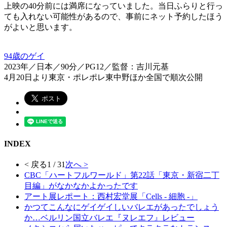
上映の40分前には満席になっていました。当日ふらりと行っ
ても入れない可能性があるので、事前にネット予約したほう
がよいと思います。
94歳のゲイ
2023年／日本／90分／PG12／監督：吉川元基
4月20日より東京・ポレポレ東中野ほか全国で順次公開
INDEX
< 戻る
1 / 31
次へ >
CBC「ハートフルワールド」第22話「東京・新宿二丁
目編」がなかなかよかったです
アート展レポート：西村宏堂展「Cells - 細胞 -」
かつてこんなにゲイゲイしいバレエがあったでしょう
か…ベルリン国立バレエ『ヌレエフ』レビュー