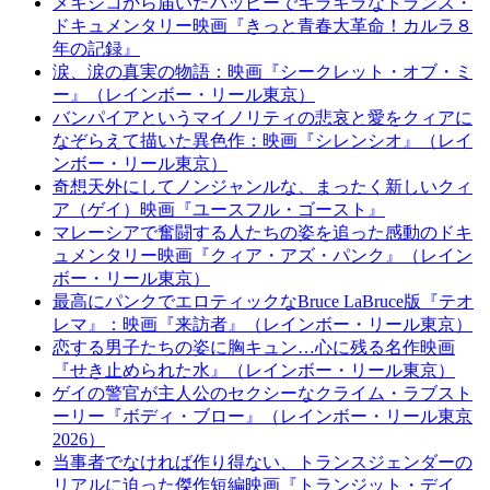
メキシコから届いたハッピーでキラキラなトランス・
ドキュメンタリー映画『きっと青春大革命！カルラ８
年の記録』
涙、涙の真実の物語：映画『シークレット・オブ・ミ
ー』（レインボー・リール東京）
バンパイアというマイノリティの悲哀と愛をクィアに
なぞらえて描いた異色作：映画『シレンシオ』（レイ
ンボー・リール東京）
奇想天外にしてノンジャンルな、まったく新しいクィ
ア（ゲイ）映画『ユースフル・ゴースト』
マレーシアで奮闘する人たちの姿を追った感動のドキ
ュメンタリー映画『クィア・アズ・パンク』（レイン
ボー・リール東京）
最高にパンクでエロティックなBruce LaBruce版『テオ
レマ』：映画『来訪者』（レインボー・リール東京）
恋する男子たちの姿に胸キュン…心に残る名作映画
『せき止められた水』（レインボー・リール東京）
ゲイの警官が主人公のセクシーなクライム・ラブスト
ーリー『ボディ・ブロー』（レインボー・リール東京
2026）
当事者でなければ作り得ない、トランスジェンダーの
リアルに迫った傑作短編映画『トランジット・デイ