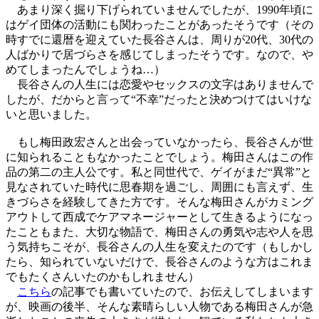
あまり深く掘り下げられていませんでしたが、1990年頃に
はゲイ団体の活動にも関わったことがあったそうです（その
時すでに還暦を迎えていた長谷さんは、周りが20代、30代の
人ばかりで居づらさを感じてしまったそうです。なので、や
めてしまったんでしょうね…）
長谷さんの人生には恋愛やセックスの文字はありませんで
したが、だからと言って“不幸”だったと決めつけてはいけな
いと思いました。
もし梅田政宏さんと出会っていなかったら、長谷さんが世
に知られることもなかったことでしょう。梅田さんはこの作
品の第二の主人公です。私と同世代で、ゲイがまだ“異常”と
見なされていた時代に思春期を過ごし、周囲にも言えず、生
きづらさを経験してきた方です。そんな梅田さんがカミング
アウトして西成でケアマネージャーとして生きるようになっ
たこともまた、大切な物語で、梅田さんの勇気や志や人を思
う気持ちこそが、長谷さんの人生を変えたのです（もしかし
たら、知られていないだけで、長谷さんのような方はこれま
でもたくさんいたのかもしれません）
こちら
の記事でも書いていたので、お伝えしてしまいます
が、映画の後半、そんな素晴らしい人物である梅田さんが急