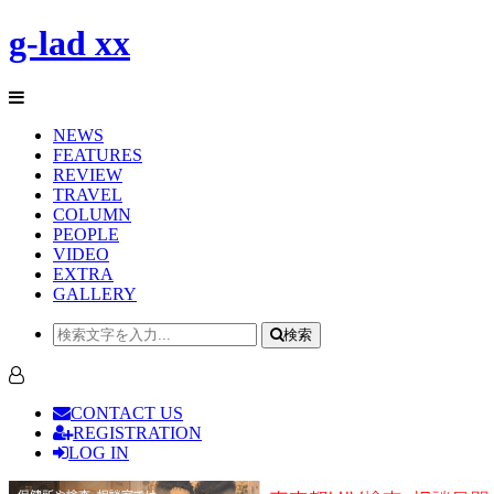
g-lad xx
NEWS
FEATURES
REVIEW
TRAVEL
COLUMN
PEOPLE
VIDEO
EXTRA
GALLERY
検索
CONTACT US
REGISTRATION
LOG IN