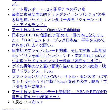
ズ』
アート展レポート：2人展 男たちの昼と夜
最高に素敵な国⺠的ドラァグクイーン“パンティ”の生
き様を描いたドキュメンタリー映画『クイーン・オ
ブ・アイルランド』
アート展レポート：Queer Art Exhibition
日本のLGBTQの運動史が初めて一冊の本になりまし
た：『LGBTヒストリーブック日本編 平等を求めて
声をあげた人々の闘い』
日本初のプライドパレード開催、そして挫折…草創期
のゲイリブを牽引したレジェンド・南定四郎さんの人
生を追ったドキュメンタリー映画『熱狂をこえて』
ゲイの青年のひと夏の冒険を描いたセックス絵巻：映
画『ドランクヌードル』
ファッションだけじゃない！ リトル・モンスターはマ
スト！ 女性とゲイに捧げられた奇跡の名作：映画『プ
ラダを着た悪魔２』
アート展レポート：テート美術館 ― YBA & BEYOND
世界を変えた90s英国アート
< 戻る
1 / 31
次へ >