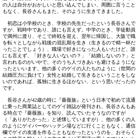
の人は自分がおかしいと思い込んでしまい、周囲に言うこと
もなく、長谷さんもまた、そのように生きてきました。
初恋は小学校のとき、学校の先生だったという長谷さんで
すが、戦時中であり、誰にも言えず。中学のとき、学徒動員
で満州に渡り、そこで終戦を迎え、翌年に帰国し、大阪で職
を転々としながら戦後の混乱期を生き（生きるので精一杯だ
ったことでしょう）、職場で好きになった人もいたけど、誰
にも言えず、「好きな人いないの？」「結婚しないの？」と
言われるのがいやで、そのうち人づきあいも避けるようにな
ったといいます。他の多くのゲイの人たちのように（世間の
結婚圧力に負けて）女性と結婚して生きるということをしな
いのであれば、孤独に生きるほかない、という思いだったの
です。
長谷さんが42歳の時に『薔薇族』という日本で初めて流通
に乗った商業誌としてのゲイ雑誌が発刊され、長谷さんもあ
る時点で『薔薇族』を知り、読んでいたそうなのですが
（「ありがたかった」と述懐していますが）、他の多くの人
のようにゲイバーやハッテン場などに行くこともなく、通信
欄でゲイの友達を作ることもなかったというのを、おそらく