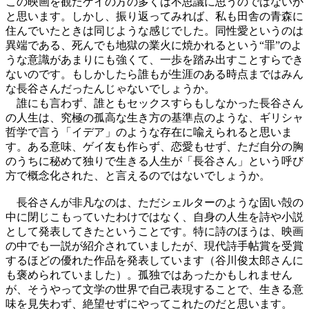
この映画を観たゲイの方の多くは不思議に思うのではないか
と思います。しかし、振り返ってみれば、私も田舎の青森に
住んでいたときは同じような感じでした。同性愛というのは
異端である、死んでも地獄の業火に焼かれるという“罪”のよ
うな意識があまりにも強くて、一歩を踏み出すことすらでき
ないのです。もしかしたら誰もが生涯のある時点まではみん
な長谷さんだったんじゃないでしょうか。
誰にも言わず、誰ともセックスすらもしなかった長谷さん
の人生は、究極の孤高な生き方の基準点のような、ギリシャ
哲学で言う「イデア」のような存在に喩えられると思いま
す。ある意味、ゲイ友も作らず、恋愛もせず、ただ自分の胸
のうちに秘めて独りで生きる人生が「長谷さん」という呼び
方で概念化された、と言えるのではないでしょうか。
長谷さんが非凡なのは、ただシェルターのような固い殻の
中に閉じこもっていたわけではなく、自身の人生を詩や小説
として発表してきたということです。特に詩のほうは、映画
の中でも一説が紹介されていましたが、現代詩手帖賞を受賞
するほどの優れた作品を発表しています（谷川俊太郎さんに
も褒められていました）。孤独ではあったかもしれません
が、そうやって文学の世界で自己表現することで、生きる意
味を見失わず、絶望せずにやってこれたのだと思います。