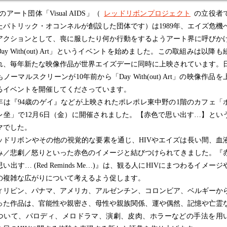
アート団体「Visual AIDS」（
レッドリボンプロジェクト
の立役者
たパトリック・オコンネルが創設した団体です）は1989年、エイズ危機
アクションとして、喪に服したり何か行動をするようアート界に呼びか
ay With(out) Art」というイベントを始めました。この取組みは以降も
れ、毎年新たな映像作品が世界エイズデーに同時に上映されています。
ノーマルスクリーンが10年前から「Day With(out) Art」の映像作品を
るイベントを開催してくださっています。
は『94歳のゲイ』などが上映されたポレポレ東中野の1階のカフェ「
レ坐」で12月6日（金）に開催されました。【赤色で思い出す…】とい
マでした。
ッドリボンやその他の視覚的な要素を通じ、HIVやエイズは長い間、血
み／悲劇／怒りといった赤色のイメージと結びつけられてきました。『
い出す… (Red Reminds Me…)』は、観る人にHIVにまつわるイメージ
の複雑な広がりについて考えるよう促します。
リピン、パナマ、アメリカ、アルゼンチン、コロンビア、ベルギーか
った作品は、官能性や親密さ、母性や親族関係、運や偶然、記憶や亡霊
ついて、パロディ、メロドラマ、演劇、皮肉、ホラーなどの手法を用