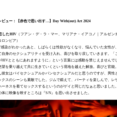
ビュー：【赤色で思い出す…】Day With(out) Art 2024
恋したHIV
（フアン・デ・ラ・マー、マリアナ・イアコノ｜アルゼン
コロンビア）
V感染がわかったあと、しばらくは性欲がなくなり、悩んでいた女性が
て自身のセクシュアリティを受け入れ、喜びを取り戻していきます。「
がHIVとともにあれますように」という言葉には感動を禁じえませんで
絶望を乗り越えて共に生きていくという境地を越えた解放。喜びと官能
ん彼女はバイセクシュアルかパンセクシュアルだと思うのですが、男性
ックスのシーンも素敵でした。ジムで鍛えて、パーティを楽しんで、レ
ハーネスを着てセックスするというのがゲイと同じだなぁと思いました
の体に映像を映すところは『S/N』を思い出させました。