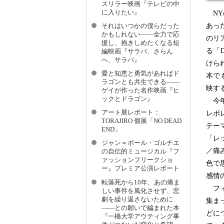
スリラー映画『テレビの中
に入りたい』
NYの
あっ
それはいつかの僕らだった
かもしれない――全力で応
のリ
援し、抱きしめたくなる短
る「D
編映画『サラバ、さらん
へ、サラバ』
けら
愛と知恵と勇気があればド
本でも
ラゴンとも共生できる――
映す
ゲイが作った名作映画『ヒ
ックとドラゴン』
今年
アート展レポート：
レポ
TORAJIRO 個展「NO DEAD
テー
END」
「レ
ジャン＝ポール・ゴルチエ
／痛
の自伝的ミュージカル『フ
ァッションフリークショ
色で思
ー』プレミア公演レポート
感情
転落死から10年、あの痛ま
フィ
しい事件を風化させず、悲
劇を繰り返さないために
集ま
――との願いで編まれた本
どに
『一橋大学アウティング事