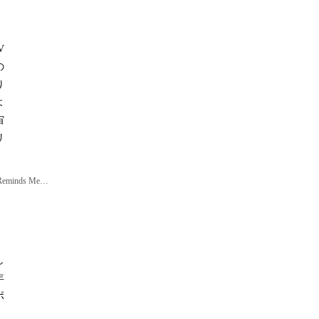
｜
V
の
り
よ
宙
リ
d Reminds Me…
し
年
ポ
、