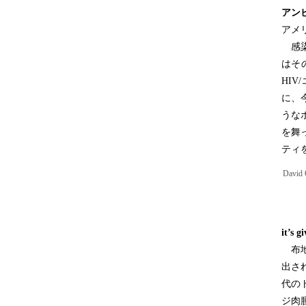
アン
アメ
感染
はそ
HI
に、
うな
を舞
ティ
David 
it’s g
布地
出さ
代の
ジ肉