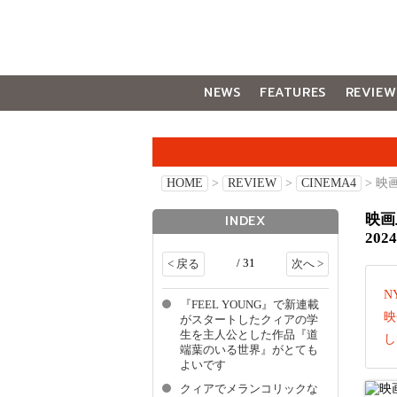
NEWS
FEATURES
REVIEW
GALLERY
HOME
>
REVIEW
>
CINEMA4
> 映画
映画
INDEX
2024
/ 31
< 戻る
次へ >
N
『FEEL YOUNG』で新連載
映
がスタートしたクィアの学
生を主人公とした作品『道
し
端葉のいる世界』がとても
よいです
クィアでメランコリックな