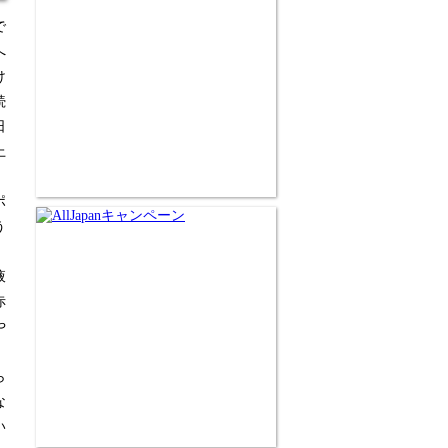
で
へ
け
続
日
上
ポ
う
液
赤
や
ら
な
い