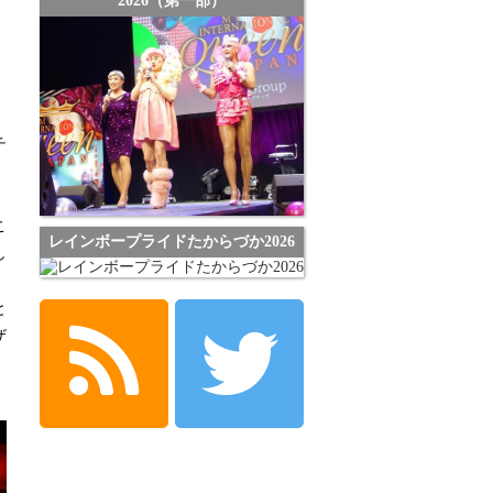
2026（第一部）
チ
、
こ
レインボープライドたからづか2026
し
。
と
ザ
。