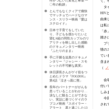
件がつむいだ変化と希望 一
て、
〇年の軌跡」
タイト
とんでもなくクィアで痛快
HI
でマッチョでハードなロマ
由来
ンス・スリラー映画『愛は
ステロイド』
は私
日本で子育てをしていた
「赤
り、子どもを授かりたいと
雑さ
望む4組の同性カップルのリ
アリティを映し出した感動
プリ
のドキュメンタリー映画
情の
『ふたりのまま』
てい
手に汗握る迫真のドキュメ
ンタリー『ジャシー・スモ
含ま
レットの不可解な真実』
（
ノ
休日課長さんがゲイ役をつ
とめたドラマ『FOGDOG』
会場
第4話「泣きっ面に熊」
付い
長年のパートナーががんを
患っていることがわかり…
しみ
涙なしに観ることができな
今回
い、実話に基づくゲイのラ
ブコメ映画『スポイラー・
され
アラート 君と過ごした13