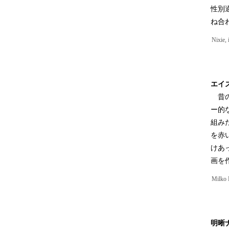
性別
ね合
Nixie,
エイ
昔の
ー的
組み
を赤
けあ
画を
Milko 
明晰