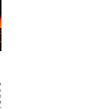
.
象
れ
絵
映
で