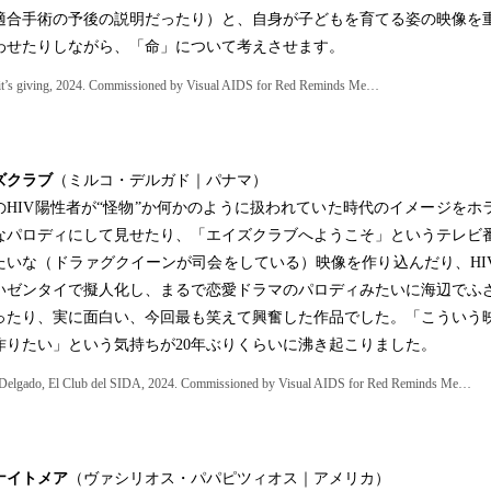
適合手術の予後の説明だったり）と、自身が子どもを育てる姿の映像を
わせたりしながら、「命」について考えさせます。
 it’s giving, 2024. Commissioned by Visual AIDS for Red Reminds Me…
ズクラブ
（ミルコ・デルガド｜パナマ）
HIV陽性者が“怪物”か何かのように扱われていた時代のイメージをホ
なパロディにして見せたり、「エイズクラブへようこそ」というテレビ
たいな（ドラァグクイーンが司会をしている）映像を作り込んだり、HI
いゼンタイで擬人化し、まるで恋愛ドラマのパロディみたいに海辺でふ
ったり、実に面白い、今回最も笑えて興奮した作品でした。「こういう
作りたい」という気持ちが20年ぶりくらいに沸き起こりました。
Delgado, El Club del SIDA, 2024. Commissioned by Visual AIDS for Red Reminds Me…
ナイトメア
（ヴァシリオス・パパピツィオス｜アメリカ）