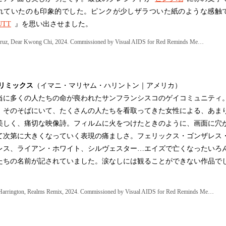
れていたのも印象的でした。ピンクが少しザラついた紙のような感触
UTT
』を思い出させました。
ruz, Dear Kwong Chi, 2024. Commissioned by Visual AIDS for Red Reminds Me…
 リミックス
（イマニ・マリヤム・ハリントン｜アメリカ）
に多くの人たちの命が喪われたサンフランシスコのゲイコミュニティ
、そのそばにいて、たくさんの人たちを看取ってきた女性による、あま
美しく、痛切な映像詩。フィルムに火をつけたときのように、画面に穴
て次第に大きくなっていく表現の痛ましさ。フェリックス・ゴンザレス
レス、ライアン・ホワイト、シルヴェスター…エイズで亡くなったいろ
たちの名前が記されていました。涙なしには観ることができない作品で
Harrington, Realms Remix, 2024. Commissioned by Visual AIDS for Red Reminds Me…