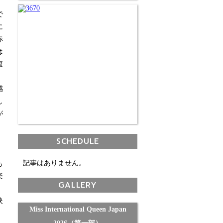
で
に
赤
は
複
感
し
が
SCHEDULE
記事はありません。
も
楽
GALLERY
映
Miss International Queen Japan