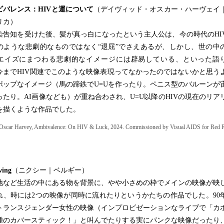
ビバレンス：HIVと運について
（デイヴィッド・オスカー・ハーヴェイ
リカ）
告知を受けた後、髪が真っ白になったという主人公は、今の時代のHI
のような悲劇的なものではなく“退屈”でさえあるが、しかし、世の中
V/エイズにまつわる悲劇的なイメージには辟易している、といった語
今までHIV関連でこのような映像表現ってなかったのではないかと思う
ポップなイメージ（馬の蹄鉄でU=Uを作ったり。ペニス型のバルーンが
ったり。AI画像なども）が重ね合わされ、U=U以降のHIVの現在のリア
を描くような作品でした。
Oscar Harvey, Ambivalence: On HIV & Luck, 2024. Commissioned by Visual AIDS for Re
iving
（ニクシー｜ベルギー）
など生活の中にある物を背景に、やや小さめの枠でメインの映像が映
れ、時には2つの映像が同時に流れたりというかたちの作品でした。90
トランスジェンダー女性の映像（インプロビゼーションなライブで「カ
腫のカバースティック！」と叫んでたりする実にパンクな映像だったり