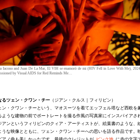
a Iacono and Juan De La Mar, El VIH se enamoró de mi (HIV Fell in Love With Me), 2024
sioned by Visual AIDS for Red Reminds Me…
なるツェン・クワン・チー
（ジアン・クルス｜フィリピン）
ン・クワン・チーという、マオスーツを着てエッフェル塔など西欧を
るような建物の前でポートレートを撮る作風の写真家にインスパイアさ
ジアンというフィリピンのクィア・アーティストが、絵葉書のような、
ような映像とともに、ツェン・クワン・チーへの思いを語る作品です。
ピアノ曲も美しかったです。最後のクレジットが
ピンク地
に赤の文字