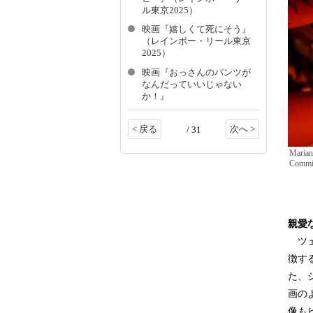
ル東京2025）
映画『嬉しくて死にそう』
（レインボー・リール東京
2025）
映画『おっさんのパンツが
なんだっていいじゃない
か！』
< 戻る
次へ >
/ 31
Marian
Commis
親愛
ツェ
徴す
た、
画の
像も