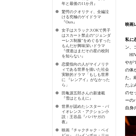
年と最後の11か月』
驚愕のクオリティ、全編泣
ける究極のゲイドラマ
『Ours』
映画レ
女子はスラックスOKで男子
はスカート禁止の“ジェンダ
私に
ーレス制服”をめぐるすった
もんだが興味深いドラマ
ン、
『僕達はまだその星の校則
HI
を知らない』
やが
恋愛指向の人がマイノリテ
ィである世界を描いた社会
の体
実験的ドラマ「もしも世界
た。
に 『レンアイ』がなかった
たぶ
ら」
のセ
田亀源五郎さんの新連載
『雪はともえに』
ーの
世界が認めたシスター・バ
自身
イオレンス・アクション小
説：王谷晶『ババヤガの
夜』
映画『チャクチャク・ベイ
ビー』（レインボー・リー