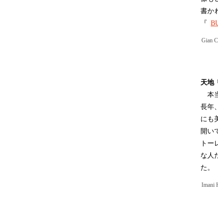
書か
『
B
Gian C
天地
本当
長年
にも
開い
トー
な人
た。
Imani 