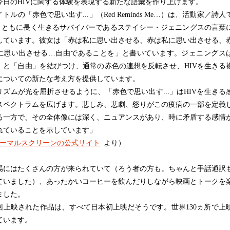
今日のHIVに関する体験を表現する新たな語彙を作り上げます。
ルの「赤色で思い出す...」（Red Reminds Me…）は、活動家／詩人
Vとともに長く生きるサバイバーであるステイシー・ジェニングスの言葉
しています。彼女は「赤は私に思い出させる、赤は私に思い出させる、
に思い出させる…自由であることを」と書いています。ジェニングス
」と「自由」を結びつけ、通常の赤色の連想を反転させ、HIVを生きる
についての新たな考え方を提供しています。
ズムが光を屈折させるように、「赤色で思い出す...」はHIVを生きる
スペクトラムを広げます。悲しみ、悲劇、怒りがこの疫病の一部を定義
る一方で、その全体像には深く、ニュアンスがあり、時に矛盾する感情
れていることを示しています」
ーマルスクリーンの公式サイト
より）
にはたくさんの方が来られていて（ろう者の方も。ちゃんと手話通訳
ていました）、あったかいコーヒーを飲んだりしながら映画とトークを
ました。
上映された作品は、すべて日本初上映だそうです。世界130ヵ所で上
ています。