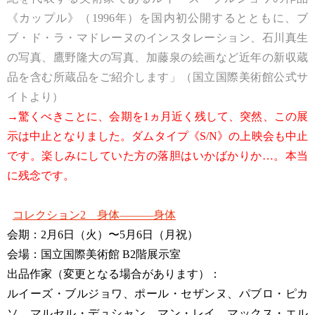
《カップル》（1996年）を国内初公開するとともに、ブ
ブ・ド・ラ・マドレーヌのインスタレーション、石川真生
の写真、鷹野隆大の写真、加藤泉の絵画など近年の新収蔵
品を含む所蔵品をご紹介します」（国立国際美術館公式サ
イトより）
→驚くべきことに、会期を1ヵ月近く残して、突然、この展
示は中止となりました。ダムタイプ《S/N》の上映会も中止
です。楽しみにしていた方の落胆はいかばかりか…。本当
に残念です。
コレクション2 身体———身体
会期：2月6日（火）〜5月6日（月祝）
会場：国立国際美術館 B2階展示室
出品作家（変更となる場合があります）：
ルイーズ・ブルジョワ、ポール・セザンヌ、パブロ・ピカ
ソ、マルセル・デュシャン、マン・レイ、マックス・エル