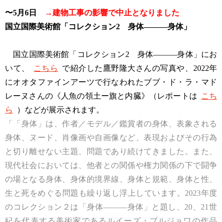
〜5月6日
→建物工事の影響で中止となりました
国立国際美術館「コレクション2 身体———身体」
国立国際美術館「コレクション2 身体———身体」にお
いて、
こちら
で紹介した鷹野隆大さんの写真や、2022年
にオオタファインアーツで行なわれたブブ・ド・ラ・マド
レーヌさんの《人魚の領土ー旗と内臓》（レポートは
こち
ら
）などが展示されます。
「「身体」は、作者／モデル／鑑賞者の身体、表象される
身体、ヌード、肖像画や自画像など、表現およびその行為
と切り離せない主題、問題であり続けてきました。また、
現代社会においては、他者との関係や権力関係の下で闘争
の場となる身体、身体的境界線、身体と規範、身体と性、
生と死をめぐる問題も繰り返し浮上しています。2023年度
のコレクション２は「身体———身体」と題し、20、21世
紀を代表する美術家であるルイーズ・ブルジョワの作品