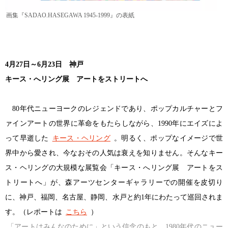
画集『SADAO.HASEGAWA 1945-1999』の表紙
4月27日～6月23日 神戸
キース・へリング展 アートをストリートへ
80年代ニューヨークのレジェンドであり、ポップカルチャーとフ
ァインアートの世界に革命をもたらしながら、1990年にエイズによ
って早逝した
キース・ヘリング
。明るく、ポップなイメージで世
界中から愛され、今なおその人気は衰えを知りません。そんなキー
ス・ヘリングの大規模な展覧会「キース・へリング展 アートをス
トリートへ」が、森アーツセンターギャラリーでの開催を皮切り
に、神戸、福岡、名古屋、静岡、水戸と約1年にわたって巡回されま
す。（レポートは
こちら
）
「アートはみんなのために」という信念のもと、1980年代のニュー