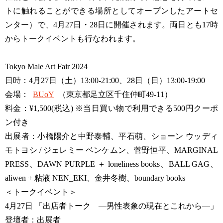
トに触れることができる場所としてオープンしたアートセ
ンター）で、4月27日・28日に開催されます。両日とも17時
からトークイベントも行なわれます。
Tokyo Male Art Fair 2024
日時：4月27日（土）13:00-21:00、28日（日）13:00-19:00
会場：
BUoY
（東京都足立区千住仲町49-11）
料金：¥1,500(税込) ※当日買い物で利用できる500円クーポ
ン付き
出展者：小橋陽介と中野泰輔、平石萌、ショーン ウッディ
モトヨシ / ジェレミー ベンケムン、菅野恒平、MARGINAL
PRESS、DAWN PURPLE ＋ loneliness books、BALL GAG、
aliwen + 粘液 NEN_EKI、金井冬樹、boundary books
＜トークイベント＞
4月27日 「出店者トーク ―男性表象の現在とこれから―」
登壇者：出展者