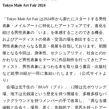
Tokyo Male Art Fair 2024
「Tokyo Male Art Fair は2024年から新たにスタートする男性
表象・メイルアートに特化したアートフェアです。進化を
続ける男性表象の「いま」を体感することのできる機会、
およびアーティストの発表・交流の場を創出することで、
男性表象のさらなる普及・発展を目指しております。初開
催となる今回は、身体性、セクシュアリティ、社会とのか
かわりなど男性表象をテーマに作品制作を行ってきたアー
ティスト、男性表象にまつわる本を取り扱う書店・出版社
など総勢10組が一同に集結いたします」（公式サイトよ
り）
会場は北千住の「BUoY（ブイ）」（2階は元ボウリング
場、地下は元銭湯という歴史を持つ廃墟を、多種多様なバ
ックグラウンドを持つメンバーの手で改装し、「異なる価
値観と出会う」場所、若く、先鋭的で、意思を持ったアー