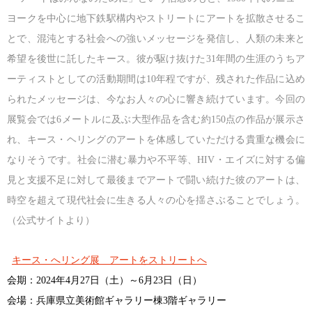
ヨークを中心に地下鉄駅構内やストリートにアートを拡散させるこ
とで、混沌とする社会への強いメッセージを発信し、人類の未来と
希望を後世に託したキース。彼が駆け抜けた31年間の生涯のうちア
ーティストとしての活動期間は10年程ですが、残された作品に込め
られたメッセージは、今なお人々の心に響き続けています。今回の
展覧会では6メートルに及ぶ大型作品を含む約150点の作品が展示さ
れ、キース・ヘリングのアートを体感していただける貴重な機会に
なりそうです。社会に潜む暴力や不平等、HIV・エイズに対する偏
見と支援不足に対して最後までアートで闘い続けた彼のアートは、
時空を超えて現代社会に生きる人々の心を揺さぶることでしょう。
（公式サイトより）
キース・へリング展 アートをストリートへ
会期：2024年4月27日（土）～6月23日（日）
会場：兵庫県立美術館ギャラリー棟3階ギャラリー