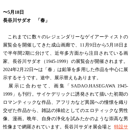
〜5月18日
長谷川サダオ 「春」
これまでに数々のレジェンダリーなゲイアーティストの
展覧会を開催してきた成山画廊で、11月9日から5月18日ま
で半年間2期に分けて、近年多方面から注目されている画
家、長谷川サダオ（1945-1999）の展覧会が開催されます。
2024年2月22日〜は「春」は鉛筆を多用した作品を中心に展
示するそうです。途中、展示替えもあります。
展示に合わせて、画集「SADAO.HASEGAWA 1945-
1999」も刊行。サイケデリックに誘発されて描いた初期の
ロマンティックな作品、アフリカなど異国への憧憬を織り
交ぜた作品から、雑誌の挿絵としてのエロティックな男性
像、漫画。晩年、自身の浄化を試みたかのような崇高な男
性像まで網羅されています。長谷川サダオ展会場と
特設サ