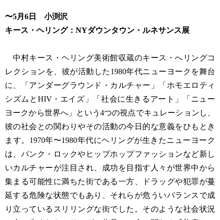
〜5月6日 小渕沢
キース・ヘリング：NYダウンタウン・ルネサンス展
中村キース・ヘリング美術館収蔵のキース・へリングコ
レクションを、彼が活動した1980年代ニューヨークを舞台
に、「アンダーグラウンド・カルチャー」「ホモエロティ
シズムとHIV・エイズ」「社会に生きるアート」「ニュー
ヨークから世界へ」という4つの視点でキュレーションし、
彼の社会との関わりやその活動の今日的な意義をひもとき
ます。1970年〜1980年代にヘリングが生きたニューヨーク
は、パンク・ロックやヒップホップファッションなど新し
いカルチャーが注目され、成功を目指す人々が世界中から
集まる可能性に満ちた街である一方、ドラッグや犯罪が蔓
延する危険な状態でもあり、それらが危ういバランスで成
り立っているスリリングな街でした。そのような社会状況