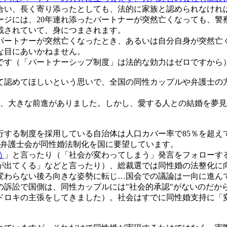
合い、長く寄り添ったとしても、法的に家族と認められなけれ
ージには、20年連れ添ったパートナーが突然亡くなっても、警
載されていて、身につまされます。
ートナーが突然亡くなったとき、あるいは自分自身が突然亡
な目にあいかねません。
す（「パートナーシップ制度」は法的な効力はゼロですから
認めてほしいという思いで、全国の同性カップルや弁護士の
、大きな前進がありました。しかし、愛する人との結婚を夢見
する制度を採用している自治体は人口カバー率で85％を超え
弁護士会が同性婚法制化を国に要望しています。
う
」と言ったり（「社会が変わってしまう」発言をフォローす
が出てくる」などと言ったり）、総裁選では同性婚の法整化に
変わらない後ろ向きな姿勢に転じ…国会での議論は一向に進ん
の訴訟で国側は、同性カップルには"社会的承認"がないのだか
ドロキの主張をしてきました）。社会はすでに同性婚支持に「