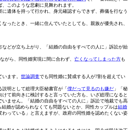
ば、このような悲劇に見舞われます。
察に遺体を持って行かれ、身元確認すらできず、葬儀を行なう
くなったとき、一緒に住んでいたとしても、親族が優先され、
）
方などが立ち上がり、「結婚の自由をすべての人に」訴訟が始
ながら、同性婚実現に間に合わず、
亡くなってしまった方
も
ています。
世論調査
でも同性婚に賛成する人が7割を超えてい
る説明として総理大臣秘書官が「
僕だって見るのも嫌だ
」「秘
向けて前向きに検討すると言っていた方も、いざ総理になると
でいません。「結婚の自由をすべての人に」訴訟で地裁でも高
ら結婚が認められなくても問題ないとか、同性カップルは
結婚
変わっている」と言えますが、政府の同性婚を認めたくない姿