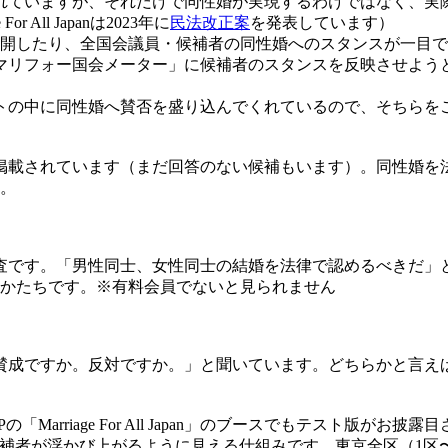
ていますが、それだけで同性婚が実現するわけではなく、実
ll Japanは2023年に
民法改正案
を発表しています）
展開したり、全国会議員・候補者の同性婚へのスタンスが一目
マリフォー国会メーター」に候補者のスタンスを反映させよう
の中に同性婚へ賛否を盛り込んでくれているので、そちらを
載されています（まだ回答のない候補もいます）。同性婚を
す。
です。「男性同士、女性同士の結婚を法律で認めるべきだ」
るかたちです。※有料会員でないと見られません
成ですか。反対ですか。」と聞いています。どちらかと言えば
riage For All Japan」のブースでもテスト版がお披露
補者が浮かび上がるように見える仕組みです。東京全区（1区