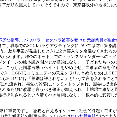
リアが順次拡大していくそうですので、東京都以外の地域にお
不尽な指導… パワハラ・セクハラ被害を受けた元従業員が生命
て、職場でのSOGIハラやアウティングについては防止策を
よう、差別事案が発生したときに泣き寝入りを余儀なくされる
求められます。昨今のネット上でのトランスジェンダーへのヘ
グクイーンの絵本読み聞かせが標的になり、「子どもたちへの
。こうした憎悪言動（ヘイト）をやめさせ、当事者の命を守る
でき、LGBTQコミュニティの意見を取りまとめるためにLGB
も2021年には「差別は許されない」という文言を入れるこ
が垂れ流され）与党の幹部によってストップされ、国会に提出
れるたびに改悪と言うべき修正が加えられ、土壇場で維新と国
強行採決されるという驚くべき展開になり、「根本的に変質し
非常に重要ですし、急務と言えるイシュー（社会的課題）です
TQ差別解消法の制定を謳っているのは
れいわ新選組
だけのよう