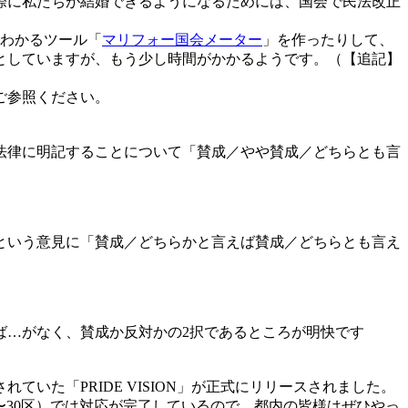
際に私たちが結婚できるようになるためには、国会で民法改正
でわかるツール「
マリフォー国会メーター
」を作ったりして、
としていますが、もう少し時間がかかるようです。（【追記】
ご参照ください。
法律に明記することについて「賛成／やや賛成／どちらとも言
という意見に「賛成／どちらかと言えば賛成／どちらとも言え
…がなく、賛成か反対かの2択であるところが明快です
目されていた「PRIDE VISION」が正式にリリースされました。
〜30区）では対応が完了しているので、都内の皆様はぜひやっ