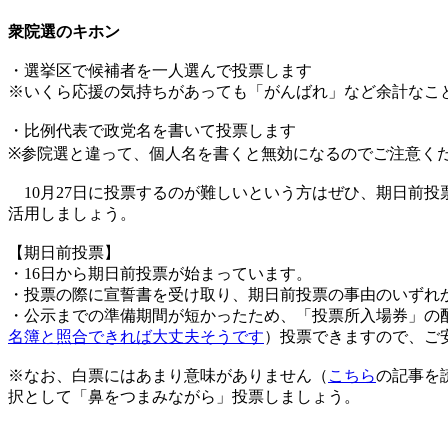
衆院選のキホン
・選挙区で候補者を一人選んで投票します
※いくら応援の気持ちがあっても「がんばれ」など余計なこ
・比例代表で政党名を書いて投票します
※参院選と違って、個人名を書くと無効になるのでご注意く
10月27日に投票するのが難しいという方はぜひ、期日前
活用しましょう。
【期日前投票】
・16日から期日前投票が始まっています。
・投票の際に宣誓書を受け取り、期日前投票の事由のいずれ
・公示までの準備期間が短かったため、「投票所入場券」の
名簿と照合できれば大丈夫そうです
）投票できますので、ご
※なお、白票にはあまり意味がありません（
こちら
の記事を
択として「鼻をつまみながら」投票しましょう。