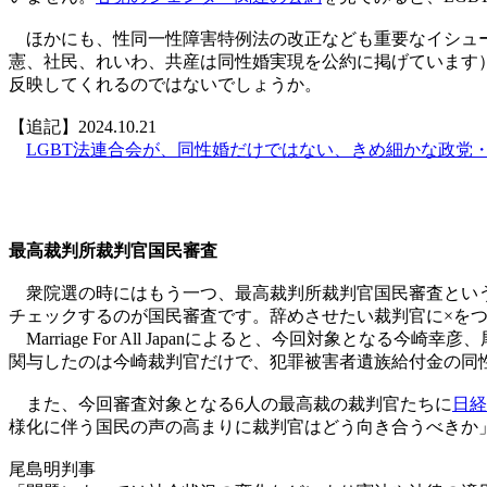
ほかにも、性同一性障害特例法の改正なども重要なイシュー
憲、社民、れいわ、共産は同性婚実現を公約に掲げています
反映してくれるのではないでしょうか。
【追記】2024.10.21
LGBT法連合会が、同性婚だけではない、きめ細かな政党
最高裁判所裁判官国民審査
衆院選の時にはもう一つ、最高裁判所裁判官国民審査という
チェックするのが国民審査です。辞めさせたい裁判官に×をつ
Marriage For All Japanによると、今回対象
関与したのは今崎裁判官だけで、犯罪被害者遺族給付金の同
また、今回審査対象となる6人の最高裁の裁判官たちに
日経
様化に伴う国民の声の高まりに裁判官はどう向き合うべきか
尾島明判事