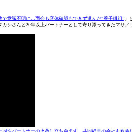
で意識不明に…面会も容体確認もできず選んだ“養子縁組”
」
タカシさんと20年以上パートナーとして寄り添ってきたマサノ
った同性パートナーの火葬に立ち会えず、共同経営の会社も親族