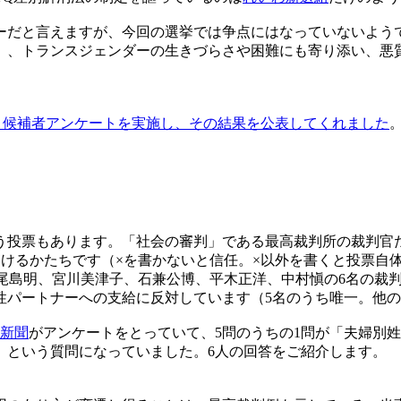
だと言えますが、今回の選挙では争点にはなっていないよう
）、トランスジェンダーの生きづらさや困難にも寄り添い、悪
・候補者アンケートを実施し、その結果を公表してくれました
投票もあります。「社会の審判」である最高裁判所の裁判官
けるかたちです（×を書かないと信任。×以外を書くと投票自
となる今崎幸彦、尾島明、宮川美津子、石兼公博、平木正洋、中村愼の
性パートナーへの支給に反対しています（5名のうち唯一。他
新聞
がアンケートをとっていて、5問のうちの1問が「夫婦別
」という質問になっていました。6人の回答をご紹介します。