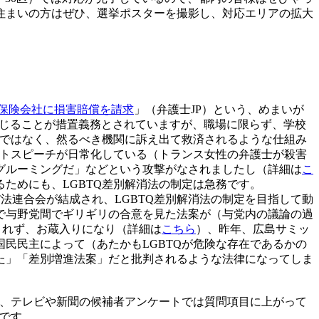
住まいの方はぜひ、選挙ポスターを撮影し、対応エリアの拡大
保険会社に損害賠償を請求
」（弁護士JP）という、めまいが
講じることが措置義務とされていますが、職場に限らず、学校
のではなく、然るべき機関に訴え出て救済されるような仕組み
イトスピーチが日常化している（トランス女性の弁護士が殺害
グルーミングだ」などという攻撃がなされましたし（詳細は
こ
ためにも、LGBTQ差別解消法の制定は急務です。
T法連合会が結成され、LGBTQ差別解消法の制定を目指して動
とで与野党間でギリギリの合意を見た法案が（与党内の議論の過
されず、お蔵入りになり（詳細は
こちら
）、昨年、広島サミッ
民民主によって（あたかもLGBTQが危険な存在であるかの
た」「差別増進法案」だと批判されるような法律になってしま
が、テレビや新聞の候補者アンケートでは質問項目に上がって
です。