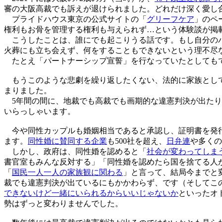
審の大阪高裁でも訴えが退けられました。どれだけ深く愛し
プライドハウス東京の公式サイトの「
グリーフケア
」のペ
権利もお骨を管理する権利も与えられず…という体験談が掲
こうしたことは、誰にでも起こりうる話です。もし自分のパ
火葬にも立ち会えず、何をすることもできないという理不尽
たとえ「パートナーシップ宣誓」を行なっていたとしてもで
もうこのような悲劇を繰り返したくない、法的に家族として
まりました。
5年間の間に、地裁でも高裁でも画期的な違憲判決が出たり
いらっしゃいます。
今や同性カップルも婚姻相当であると承認し、証明書を発行
ます。
同性婚に賛同する企業
も500社を超え、
日弁連
や多くの
しかし、政府は、同性婚を認めると「
社会が変わってしま
書官室もみんな反対する」「同性婚を認めたら国を捨てる人
「
国民一人一人の家族観に関わる
」と言って、結局今までと
裁でも違憲判決が出ているにもかかわらず、です（そしてこ
できないけど一緒にいられるからいいじゃないか
といったオ
勢はずっと変わりませんでした。