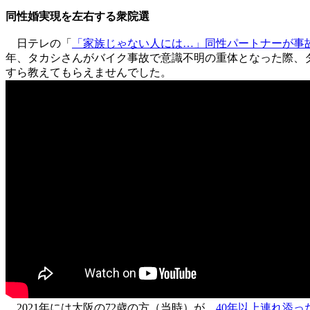
同性婚実現を左右する衆院選
日テレの「
「家族じゃない人には…」同性パートナーが事故
年、タカシさんがバイク事故で意識不明の重体となった際、
すら教えてもらえませんでした。
2021年には大阪の72歳の方（当時）が、
40年以上連れ添