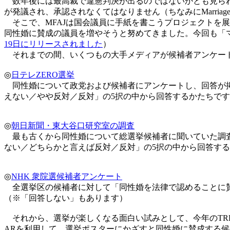
数年後には最高裁で違憲判決が出るのではないかとも見られ
が発議され、承認されなくてはなりません（ちなみにMarriage For A
そこで、MFAJは国会議員に手紙を書こうプロジェクトを
同性婚に賛成の議員を増やそうと努めてきました。今回も「
19日にリリースされました
）
それまでの間、いくつもの大手メディアが候補者アンケート
◎
日テレZERO選挙
同性婚について政党および候補者にアンケートし、回答が掲
えない／やや反対／反対」の5択の中から回答するかたちで
◎
朝日新聞・東大谷口研究室の調査
最も古くから同性婚について総選挙候補者に聞いていた調査
ない／どちらかと言えば反対／反対」の5択の中から回答す
◎
NHK 衆院選候補者アンケート
全選挙区の候補者に対して「同性婚を法律で認めることに賛
（※「回答しない」もあります）
それから、選挙が楽しくなる面白い試みとして、今年のTRPの「Mar
ARを利用して、選挙ポスターにかざすと同性婚に賛成する候