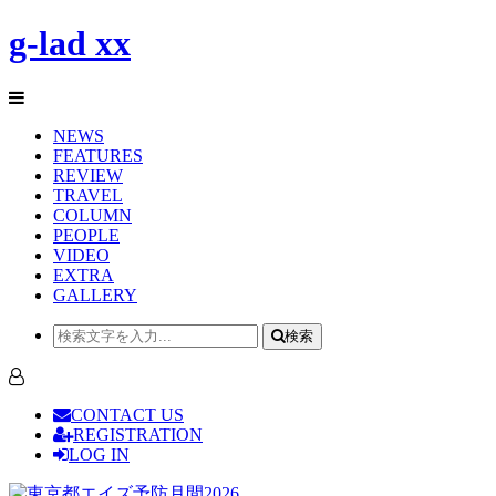
g-lad xx
NEWS
FEATURES
REVIEW
TRAVEL
COLUMN
PEOPLE
VIDEO
EXTRA
GALLERY
検索
CONTACT US
REGISTRATION
LOG IN