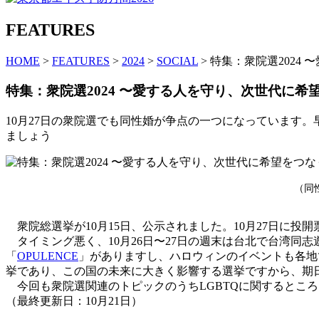
FEATURES
HOME
>
FEATURES
>
2024
>
SOCIAL
> 特集：衆院選202
特集：衆院選2024 〜愛する人を守り、次世代に
10月27日の衆院選でも同性婚が争点の一つになっています
ましょう
（同
衆院総選挙が10月15日、公示されました。10月27日に投開
タイミング悪く、10月26日〜27日の週末は台北で台湾同志遊行
「
OPULENCE
」がありますし、ハロウィンのイベントも各地
挙であり、この国の未来に大きく影響する選挙ですから、期
今回も衆院選関連のトピックのうちLGBTQに関するとこ
（最終更新日：10月21日）