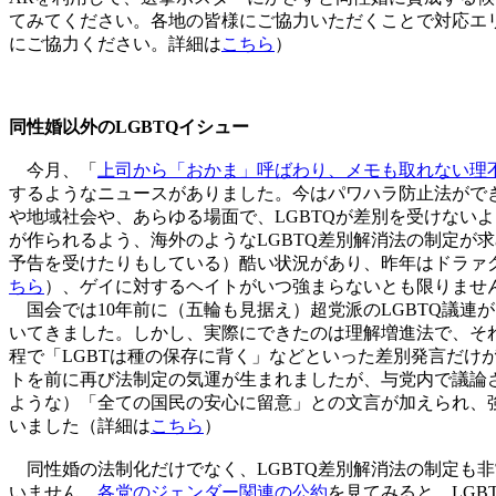
てみてください。各地の皆様にご協力いただくことで対応エ
にご協力ください。詳細は
こちら
）
同性婚以外のLGBTQイシュー
今月、「
上司から「おかま」呼ばわり、メモも取れない理
するようなニュースがありました。今はパワハラ防止法ができ
や地域社会や、あらゆる場面で、LGBTQが差別を受けない
が作られるよう、海外のようなLGBTQ差別解消法の制定が
予告を受けたりもしている）酷い状況があり、昨年はドラァ
ちら
）、ゲイに対するヘイトがいつ強まらないとも限りません
国会では10年前に（五輪も見据え）超党派のLGBTQ議連が
いてきました。しかし、実際にできたのは理解増進法で、それ
程で「LGBTは種の保存に背く」などといった差別発言だけ
トを前に再び法制定の気運が生まれましたが、与党内で議論さ
ような）「全ての国民の安心に留意」との文言が加えられ、
いました（詳細は
こちら
）
同性婚の法制化だけでなく、LGBTQ差別解消法の制定も
いません。
各党のジェンダー関連の公約
を見てみると、LGB