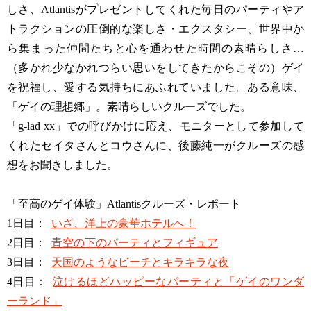
しさ、Atlantisがプレゼントしてくれた毎日のパーティやア
トラクションの圧倒的な楽しさ・エクスタシー、世界中か
ら集まった仲間たちと心を通わせた時間の素晴らしさ…
（多かれ少なかれつらい思いをしてきたからこその）ゲイ
を祝福し、愛する気持ちにあふれていました。ある意味、
「ゲイの理想郷」。素晴らしいクルーズでした。
「g-lad xx」での呼びかけに応え、モニターとして参加して
くれたセイタさんとコウさんに、後藤純一がクルーズの感
想をお聞きしました。
「至高のゲイ体験」Atlantisクルーズ・レポート
1日目：
いざ、洋上の豪華ホテルへ！
2日目：
青空の下のパーティとフィギュア
3日目：
天国のようなビーチとキラキラな夜
4日目：
泣けるほどハッピーなパーティと「ゲイのワンダ
ーランド」