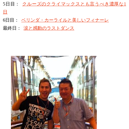
5日目：
クルーズのクライマックスとも言うべき濃厚な1
日
6日目：
ベリンダ・カーライルと美しいフィナーレ
最終日：
涙と感動のラストダンス