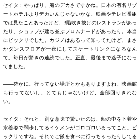
セイタ：やっぱり、船のデカさですかね。日本の有名リゾ
ートホテルよりデカいんじゃないかな。映画やテレビ番組
では見たことあったけど、3階吹き抜けのレストランがあっ
たり、ショップが建ち並ぶプロムナードがあったり。本当
にビックリでした。カジノはあるって知ってたけど、まさ
かダンスフロアが一夜にしてスケートリンクになるなん
て。毎日が驚きの連続でした。正直、最後まで迷子になっ
てました。
——確かに。行ってない場所とかもありますよね。映画館
も行ってないし。とてもじゃないけど、全部回りきれな
い。
セイタ：それと、別な意味で驚いたのは、船の中を下着や
水着姿で闊歩してるイケメンがゴロゴロいるってこと。ビ
ックリですね。それでご飯を食べに行っちゃったりしてる