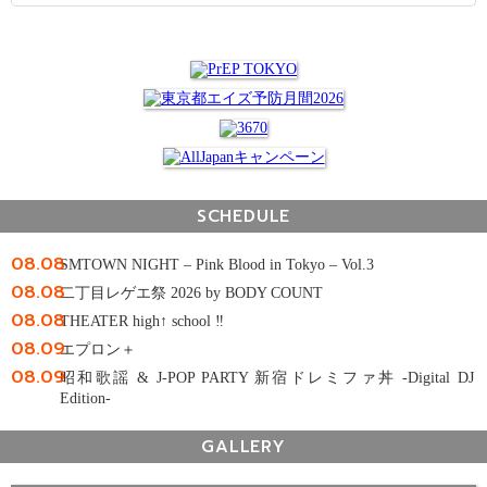
SCHEDULE
08.08
SMTOWN NIGHT – Pink Blood in Tokyo – Vol.3
08.08
二丁目レゲエ祭 2026 by BODY COUNT
08.08
THEATER high↑ school ‼
08.09
エプロン＋
08.09
昭和歌謡 & J-POP PARTY 新宿ドレミファ丼 -Digital DJ
Edition-
GALLERY