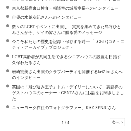
東京都新宿東口検査・相談室の城所室長へのインタビュー
俳優の水越友紀さんへのインタビュー
数々のLGBTイベントに出演し、賞賛を集めてきた島谷ひと
みさんが今、ゲイの皆さんに贈る愛のメッセージ
今こそ私たちの歴史を記録・保存する時−−「LGBTQコミュニ
ティ・アーカイブ」プロジェクト
LGBT高齢者が共同生活できるシニアハウスの設置を目指す
久保わたるさん
岩崎宏美さん出演のクラブパーティを開催するkeiZiroさんへ
のインタビュー
英国の「飛び込み王子」トム・デイリーについて、裏磐梯の
ゲストハウスのオーナー・GENTAさんにお話をお聞きしまし
た
ニューヨーク在住のフォトグラファー、KAZ SENJUさん
次へ >
1 / 4