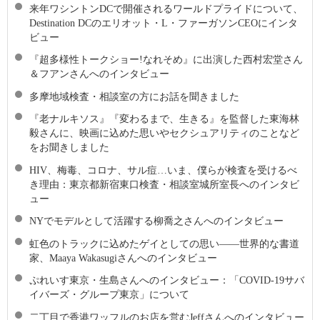
来年ワシントンDCで開催されるワールドプライドについて、
Destination DCのエリオット・L・ファーガソンCEOにインタ
ビュー
『超多様性トークショー!なれそめ』に出演した西村宏堂さん
＆フアンさんへのインタビュー
多摩地域検査・相談室の方にお話を聞きました
『老ナルキソス』『変わるまで、生きる』を監督した東海林
毅さんに、映画に込めた思いやセクシュアリティのことなど
をお聞きしました
HIV、梅毒、コロナ、サル痘…いま、僕らが検査を受けるべ
き理由：東京都新宿東口検査・相談室城所室長へのインタビ
ュー
NYでモデルとして活躍する柳喬之さんへのインタビュー
虹色のトラックに込めたゲイとしての思い――世界的な書道
家、Maaya Wakasugiさんへのインタビュー
ぷれいす東京・生島さんへのインタビュー：「COVID-19サバ
イバーズ・グループ東京」について
二丁目で香港ワッフルのお店を営むJeffさんへのインタビュー