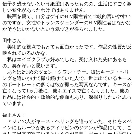
伝子を残せないという絶望はあったものの、生活にすごく激
しい変化があったわけではありません。
映画を観て、自分はゲイのHIV陽性者で比較的言いやすい
のですが、女性やトランスジェンダーのHIV陽性者はなかな
かそうはいかないという気づきが得られました。
田中さん：
美術的な視点でもとても面白かったです。作品の性質が反
映されているのかな。
私はエイズクラブが好みでした。受け入れた先にあるも
の。奥が深いと思います。
あとは2つめのツェン・クワン・チー。彼はキース・ヘリ
ングを追いかけて撮り続けていた人で、世に出ているキース
のポートレートの多くは彼が撮った写真なんです。キースが
亡くなって1ヵ月後に、彼もエイズで亡くなりました。彼の
作品には社会的・政治的な側面もあり、深掘りしたいと思っ
ています。
福正さん：
アジアの人がキース・ヘリングを追っていた、それをスペ
インにもルーツがあるフィリピンのジアンが作品にして、こ
うして日本で観ているというのが鳥肌。ポートレート面白い