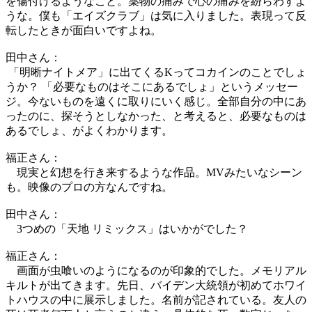
を傷付けるようなこと。薬物の痛みで心の痛みを紛らわすよ
うな。僕も「エイズクラブ」は気に入りました。表現って反
転したときが面白いですよね。
田中さん：
「明晰ナイトメア」に出てくるKってコカインのことでしょ
うか？ 「必要なものはそこにあるでしょ」というメッセー
ジ。今ないものを遠くに取りにいく感じ。全部自分の中にあ
ったのに、探そうとしなかった、と考えると、必要なものは
あるでしょ、がよくわかります。
福正さん：
現実と幻想を行き来するような作品。MVみたいなシーン
も。映像のプロの方なんですね。
田中さん：
3つめの「天地 リミックス」はいかがでした？
福正さん：
画面が虫喰いのようになるのが印象的でした。メモリアル
キルトが出てきます。先日、バイデン大統領が初めてホワイ
トハウスの中に展示しました。名前が記されている。友人の