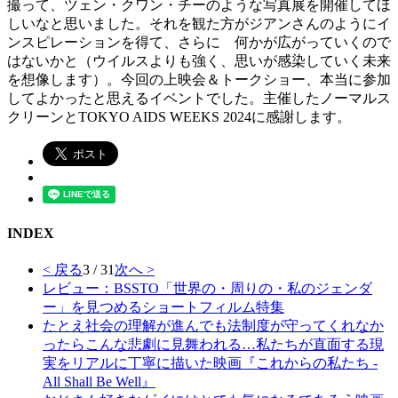
撮って、ツェン・クワン・チーのような写真展を開催してほ
しいなと思いました。それを観た方がジアンさんのようにイ
ンスピレーションを得て、さらに 何かが広がっていくので
はないかと（ウイルスよりも強く、思いが感染していく未来
を想像します）。今回の上映会＆トークショー、本当に参加
してよかったと思えるイベントでした。主催したノーマルス
クリーンとTOKYO AIDS WEEKS 2024に感謝します。
INDEX
< 戻る
3 / 31
次へ >
レビュー：BSSTO「世界の・周りの・私のジェンダ
ー」を見つめるショートフィルム特集
たとえ社会の理解が進んでも法制度が守ってくれなか
ったらこんな悲劇に見舞われる…私たちが直面する現
実をリアルに丁寧に描いた映画『これからの私たち -
All Shall Be Well』