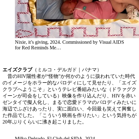
Nixie, it’s giving, 2024. Commissioned by Visual AIDS
for Red Reminds Me…
エイズクラブ
（ミルコ・デルガド｜パナマ）
昔のHIV陽性者が“怪物”か何かのように扱われていた時代
のイメージをホラー的なパロディにして見せたり、「エイズ
クラブへようこそ」というテレビ番組みたいな（ドラァグク
イーンが司会をしている）映像を作り込んだり、HIVを赤い
ゼンタイで擬人化し、まるで恋愛ドラマのパロディみたいに
海辺でふざけあったり、実に面白い、今回最も笑えて興奮し
た作品でした。「こういう映画を作りたい」という気持ちが
20年ぶりくらいに沸き起こりました。
Milko Delgado, El Club del SIDA, 2024.