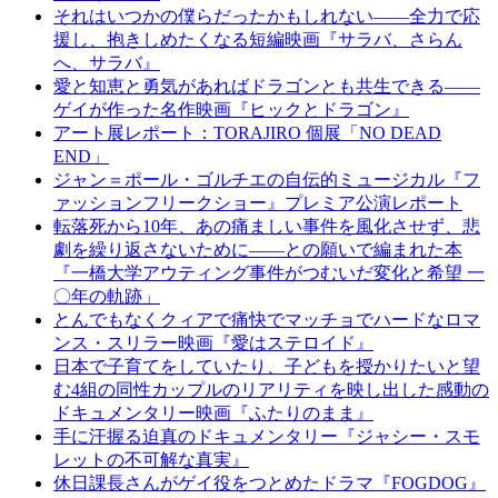
それはいつかの僕らだったかもしれない――全力で応
援し、抱きしめたくなる短編映画『サラバ、さらん
へ、サラバ』
愛と知恵と勇気があればドラゴンとも共生できる――
ゲイが作った名作映画『ヒックとドラゴン』
アート展レポート：TORAJIRO 個展「NO DEAD
END」
ジャン＝ポール・ゴルチエの自伝的ミュージカル『フ
ァッションフリークショー』プレミア公演レポート
転落死から10年、あの痛ましい事件を風化させず、悲
劇を繰り返さないために――との願いで編まれた本
『一橋大学アウティング事件がつむいだ変化と希望 一
〇年の軌跡」
とんでもなくクィアで痛快でマッチョでハードなロマ
ンス・スリラー映画『愛はステロイド』
日本で子育てをしていたり、子どもを授かりたいと望
む4組の同性カップルのリアリティを映し出した感動の
ドキュメンタリー映画『ふたりのまま』
手に汗握る迫真のドキュメンタリー『ジャシー・スモ
レットの不可解な真実』
休日課長さんがゲイ役をつとめたドラマ『FOGDOG』