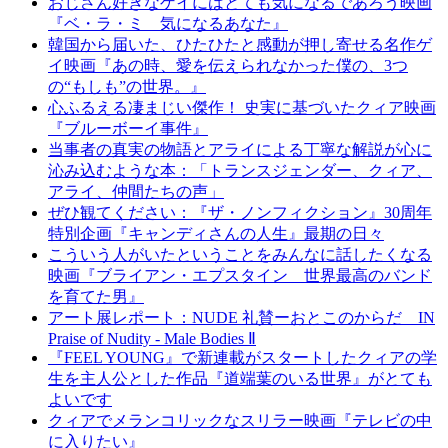
おじさん好きなゲイにはとても気になるであろう映画
『ベ・ラ・ミ 気になるあなた』
韓国から届いた、ひたひたと感動が押し寄せる名作ゲ
イ映画『あの時、愛を伝えられなかった僕の、3つ
の“もしも”の世界。』
心ふるえる凄まじい傑作！ 史実に基づいたクィア映画
『ブルーボーイ事件』
当事者の真実の物語とアライによる丁寧な解説が心に
沁み込むような本：「トランスジェンダー、クィア、
アライ、仲間たちの声」
ぜひ観てください：『ザ・ノンフィクション』30周年
特別企画『キャンディさんの人生』最期の日々
こういう人がいたということをみんなに話したくなる
映画『ブライアン・エプスタイン 世界最高のバンド
を育てた男』
アート展レポート：NUDE 礼賛ーおとこのからだ IN
Praise of Nudity - Male Bodies Ⅱ
『FEEL YOUNG』で新連載がスタートしたクィアの学
生を主人公とした作品『道端葉のいる世界』がとても
よいです
クィアでメランコリックなスリラー映画『テレビの中
に入りたい』