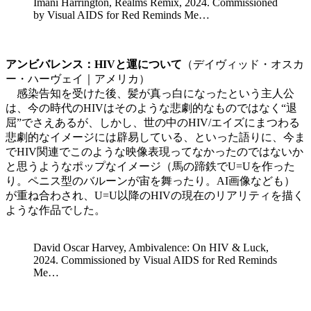
Imani Harrington, Realms Remix, 2024. Commissioned
by Visual AIDS for Red Reminds Me…
アンビバレンス：HIVと運について
（デイヴィッド・オスカ
ー・ハーヴェイ｜アメリカ）
感染告知を受けた後、髪が真っ白になったという主人公
は、今の時代のHIVはそのような悲劇的なものではなく“退
屈”でさえあるが、しかし、世の中のHIV/エイズにまつわる
悲劇的なイメージには辟易している、といった語りに、今ま
でHIV関連でこのような映像表現ってなかったのではないか
と思うようなポップなイメージ（馬の蹄鉄でU=Uを作った
り。ペニス型のバルーンが宙を舞ったり。AI画像なども）
が重ね合わされ、U=U以降のHIVの現在のリアリティを描く
ような作品でした。
David Oscar Harvey, Ambivalence: On HIV & Luck,
2024. Commissioned by Visual AIDS for Red Reminds
Me…