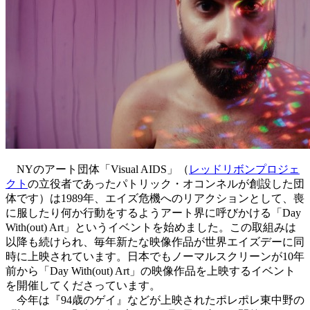
NYのアート団体「Visual AIDS」（
レッドリボンプロジェ
クト
の立役者であったパトリック・オコンネルが創設した団
体です）は1989年、エイズ危機へのリアクションとして、喪
に服したり何か行動をするようアート界に呼びかける「Day
With(out) Art」というイベントを始めました。この取組みは
以降も続けられ、毎年新たな映像作品が世界エイズデーに同
時に上映されています。日本でもノーマルスクリーンが10年
前から「Day With(out) Art」の映像作品を上映するイベント
を開催してくださっています。
今年は『94歳のゲイ』などが上映されたポレポレ東中野の