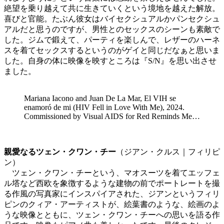
絶望を乗り越えて共に生きていくという境地を越えた解放。
喜びと官能。たぶん彼女はバイセクシュアルかパンセクシュ
アルだと思うのですが、男性とのセックスのシーンも素敵で
した。ジムで鍛えて、パーティを楽しんで、レザーのハーネ
スを着てセックスするというのがゲイと同じだなぁと思いま
した。自身の体に映像を映すところは『S/N』を思い出させ
ました。
Mariana Iacono and Juan De La Mar, El VIH se
enamoró de mi (HIV Fell in Love With Me), 2024.
Commissioned by Visual AIDS for Red Reminds Me…
親愛なるツェン・クワン・チー
（ジアン・クルス｜フィリピ
ン）
ツェン・クワン・チーという、マオスーツを着てエッフェ
ル塔など西欧を象徴するような建物の前でポートレートを撮
る作風の写真家にインスパイアされた、ジアンというフィリ
ピンのクィア・アーティストが、絵葉書のような、絵画のよ
うな映像とともに、ツェン・クワン・チーへの思いを語る作