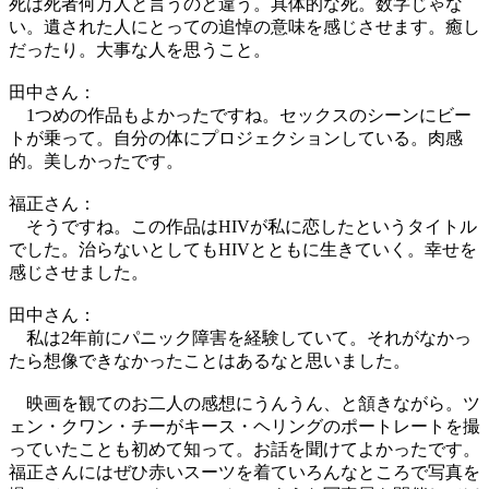
死は死者何万人と言うのと違う。具体的な死。数字じゃな
い。遺された人にとっての追悼の意味を感じさせます。癒し
だったり。大事な人を思うこと。
田中さん：
1つめの作品もよかったですね。セックスのシーンにビー
トが乗って。自分の体にプロジェクションしている。肉感
的。美しかったです。
福正さん：
そうですね。この作品はHIVが私に恋したというタイトル
でした。治らないとしてもHIVとともに生きていく。幸せを
感じさせました。
田中さん：
私は2年前にパニック障害を経験していて。それがなかっ
たら想像できなかったことはあるなと思いました。
映画を観てのお二人の感想にうんうん、と頷きながら。ツ
ェン・クワン・チーがキース・ヘリングのポートレートを撮
っていたことも初めて知って。お話を聞けてよかったです。
福正さんにはぜひ赤いスーツを着ていろんなところで写真を