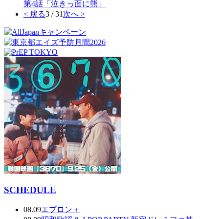
第4話「泣きっ面に熊」
< 戻る
3 / 31
次へ >
SCHEDULE
08.09
エプロン＋