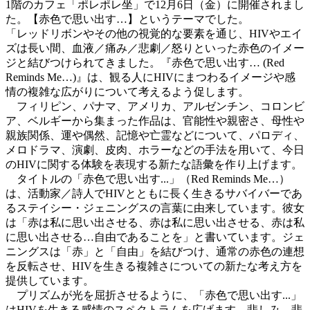
1階のカフェ「ポレポレ坐」で12月6日（金）に開催されまし
た。【赤色で思い出す…】というテーマでした。
「レッドリボンやその他の視覚的な要素を通じ、HIVやエイ
ズは長い間、血液／痛み／悲劇／怒りといった赤色のイメー
ジと結びつけられてきました。『赤色で思い出す… (Red
Reminds Me…)』は、観る人にHIVにまつわるイメージや感
情の複雑な広がりについて考えるよう促します。
フィリピン、パナマ、アメリカ、アルゼンチン、コロンビ
ア、ベルギーから集まった作品は、官能性や親密さ、母性や
親族関係、運や偶然、記憶や亡霊などについて、パロディ、
メロドラマ、演劇、皮肉、ホラーなどの手法を用いて、今日
のHIVに関する体験を表現する新たな語彙を作り上げます。
タイトルの「赤色で思い出す...」（Red Reminds Me…）
は、活動家／詩人でHIVとともに長く生きるサバイバーであ
るステイシー・ジェニングスの言葉に由来しています。彼女
は「赤は私に思い出させる、赤は私に思い出させる、赤は私
に思い出させる…自由であることを」と書いています。ジェ
ニングスは「赤」と「自由」を結びつけ、通常の赤色の連想
を反転させ、HIVを生きる複雑さについての新たな考え方を
提供しています。
プリズムが光を屈折させるように、「赤色で思い出す...」
はHIVを生きる感情のスペクトラムを広げます。悲しみ、悲