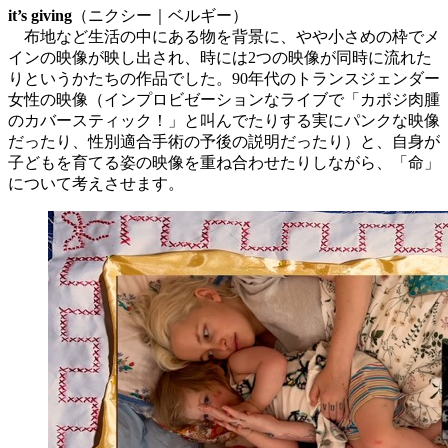
it’s giving
（ニクシー｜ベルギー）
布地など生活の中にある物を背景に、やや小さめの枠でメ
インの映像が映し出され、時には2つの映像が同時に流れた
りというかたちの作品でした。90年代のトランスジェンダー
女性の映像（インプロビゼーションなライブで「カポジ肉腫
のカバースティック！」と叫んでたりする実にパンクな映像
だったり、性別適合手術の予後の説明だったり）と、自身が
子どもを育てる姿の映像を重ね合わせたりしながら、「命」
について考えさせます。