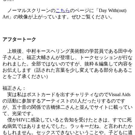
ノーマルスクリーンの
こちら
のページに「Day With(out)
Art」の映像が上がっています。ぜひご覧ください。
アフタートーク
上映後、中村キースヘリング美術館の学芸員である田中今
子さんと、福正大輔さんが登壇し、トークセッションが行な
われました。全部ではないのですが、抜粋＆編集して内容を
お伝えします（話された言葉を少し変えてある部分もあるこ
とをご了承ください）
福正さん：
実は私はポストカードを出すチャリティなのでVisual Aids
の活動に参加するアーティストの1人だったりするのです
が、五十音の関係で古橋悌二さんと並んでサイトに載ってい
て、光栄です。
僕がHIVに感染していると告知を受けたときは、すでに死
ぬ病気ではありませんでした。ラッキーだね、と言われたか
もしれません。セックスできないということや、子どもに遺