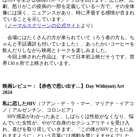
劇、怒りがこの疫病の一部を定義している一方で、その全体
像には深く、ニュアンスがあり、時に矛盾する感情が含まれ
ていることを示しています」
（
ノーマルスクリーンの公式サイト
より）
会場にはたくさんの方が来られていて（ろう者の方も。ち
ゃんと手話通訳も付いていました）、あったかいコーヒーを
飲んだりしながら映画とトークを楽しみました。
今回上映された作品は、すべて日本初上映だそうです。世
界130ヵ所で上映されています。
映画レビュー：【赤色で思い出す…】Day With(out) Art
2024
私に恋したHIV
（フアン・デ・ラ・マー、マリアナ・イアコ
ノ｜アルゼンチン、コロンビア）
HIV感染がわかったあと、しばらくは性欲がなくなり、悩
んでいた女性が、やがて自身のセクシュアリティを受け入
れ、喜びを取り戻していきます。「この体がHIVとともにあ
れますように」という言葉には感動を禁じえませんでした。