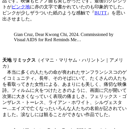
品です。映像もピアノ曲も美しかったです。最後のクレジッ
トが
ピンク地
に赤の文字で書かれていたのも印象的でした。
ピンクが少しザラついた紙のような感触で『
BUTT
』を思い
出させました。
Gian Cruz, Dear Kwong Chi, 2024. Commissioned by
Visual AIDS for Red Reminds Me…
天地 リミックス
（イマニ・マリヤム・ハリントン｜アメリ
カ）
本当に多くの人たちの命が喪われたサンフランシスコのゲ
イコミュニティ。長年、そのそばにいて、たくさんの人たち
を看取ってきた女性による、あまりにも美しく、痛切な映像
詩。フィルムに火をつけたときのように、画面に穴が開いて
次第に大きくなっていく表現の痛ましさ。フェリックス・ゴ
ンザレス・トーレス、ライアン・ホワイト、シルヴェスタ
ー…エイズで亡くなったいろんな人たちの名前が記されてい
ました。涙なしには観ることができない作品でした。