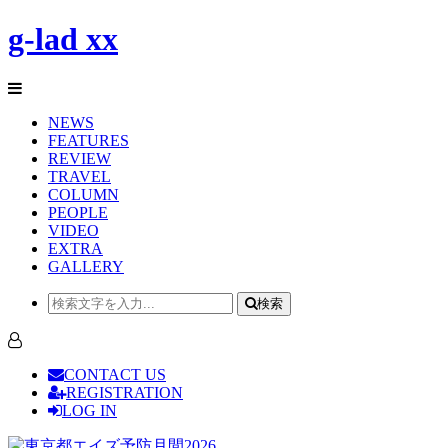
g-lad xx
NEWS
FEATURES
REVIEW
TRAVEL
COLUMN
PEOPLE
VIDEO
EXTRA
GALLERY
検索
CONTACT US
REGISTRATION
LOG IN