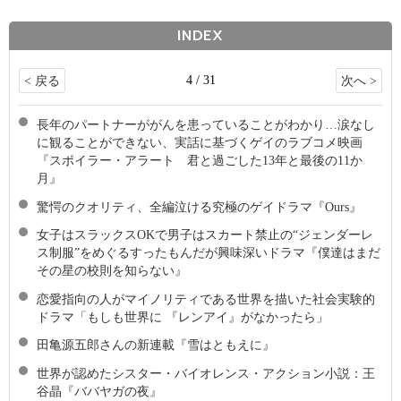
INDEX
4 / 31
< 戻る
次へ >
長年のパートナーががんを患っていることがわかり…涙なし
に観ることができない、実話に基づくゲイのラブコメ映画
『スポイラー・アラート 君と過ごした13年と最後の11か
月』
驚愕のクオリティ、全編泣ける究極のゲイドラマ『Ours』
女子はスラックスOKで男子はスカート禁止の“ジェンダーレ
ス制服”をめぐるすったもんだが興味深いドラマ『僕達はまだ
その星の校則を知らない』
恋愛指向の人がマイノリティである世界を描いた社会実験的
ドラマ「もしも世界に 『レンアイ』がなかったら」
田亀源五郎さんの新連載『雪はともえに』
世界が認めたシスター・バイオレンス・アクション小説：王
谷晶『ババヤガの夜』