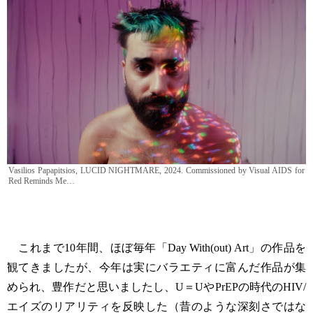
Vasilios Papapitsios, LUCID NIGHTMARE, 2024. Commissioned by Visual AIDS for
Red Reminds Me…
これまで10年間、ほぼ毎年「Day With(out) Art」の作品を
観てきましたが、今年は実にバラエティに富んだ作品が集
められ、豊作だと思いましたし、U＝UやPrEPの時代のHIV/
エイズのリアリティを反映した（昔のような深刻さではな