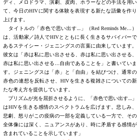
ディ、メロドラマ、演劇、皮肉、ホラーなどの手法を用い
て、今日のHIVに関する体験を表現する新たな語彙を作り
上げます。
タイトルの「赤色で思い出す...」（Red Reminds Me…）
は、活動家／詩人でHIVとともに長く生きるサバイバーで
あるステイシー・ジェニングスの言葉に由来しています。
彼女は「赤は私に思い出させる、赤は私に思い出させる、
赤は私に思い出させる…自由であることを」と書いていま
す。ジェニングスは「赤」と「自由」を結びつけ、通常の
赤色の連想を反転させ、HIVを生きる複雑さについての新
たな考え方を提供しています。
プリズムが光を屈折させるように、「赤色で思い出す...」
はHIVを生きる感情のスペクトラムを広げます。悲しみ、
悲劇、怒りがこの疫病の一部を定義している一方で、その
全体像には深く、ニュアンスがあり、時に矛盾する感情が
含まれていることを示しています」