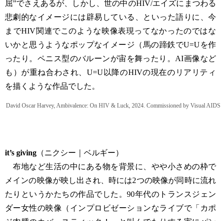
屈”でさえあるが、しかし、世の中のHIV/エイズにまつわる
悲劇的なイメージには辟易している、といった語りに、今
までHIV関連でこのような映像表現ってなかったのではな
いかと思うようなポップなイメージ（馬の蹄鉄でU=Uを作
ったり。ペニス型のバルーンが宙を舞ったり。AI画像など
も）が重ね合わされ、U=U以降のHIVの現在のリアリティ
を描くような作品でした。
David Oscar Harvey, Ambivalence: On HIV & Luck, 2024. Commissioned by Visual AID
it’s giving
（ニクシー｜ベルギー）
布地など生活の中にある物を背景に、やや小さめの枠で
メインの映像が映し出され、時には2つの映像が同時に流れ
たりというかたちの作品でした。90年代のトランスジェン
ダー女性の映像（インプロビゼーションなライブで「カポ