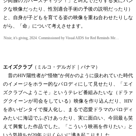
ジ肉腫のカバースティック！」と叫んでたりする実にパン
クな映像だったり、性別適合手術の予後の説明だったり）
と、自身が子どもを育てる姿の映像を重ね合わせたりしな
がら、「命」について考えさせます。
Nixie, it’s giving, 2024. Commissioned by Visual AIDS for Red Reminds Me…
エイズクラブ
（ミルコ・デルガド｜パナマ）
昔のHIV陽性者が“怪物”か何かのように扱われていた時代
のイメージをホラー的なパロディにして見せたり、「エイ
ズクラブへようこそ」というテレビ番組みたいな（ドラァ
グクイーンが司会をしている）映像を作り込んだり、HIV
を赤いゼンタイで擬人化し、まるで恋愛ドラマのパロディ
みたいに海辺でふざけあったり、実に面白い、今回最も笑
えて興奮した作品でした。「こういう映画を作りたい」と
いう気持ちが20年ぶりくらいに沸き起こりました。