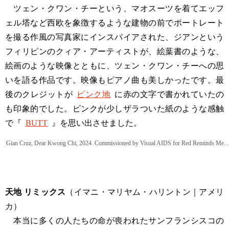
ツェン・クワン・チーという、マオスーツを着てエッフ
ェル塔など西欧を象徴するような建物の前でポートレート
を撮る作風の写真家にインスパイアされた、ジアンという
フィリピンのクィア・アーティストが、絵葉書のような、
絵画のような映像とともに、ツェン・クワン・チーへの思
いを語る作品です。映像もピアノ曲も美しかったです。最
後のクレジットが
ピンク地
に赤の文字で書かれていたの
も印象的でした。ピンクが少しザラついた紙のような感触
で『
BUTT
』を思い出させました。
Gian Cruz, Dear Kwong Chi, 2024. Commissioned by Visual AIDS for Red Reminds Me
天地 リミックス
（イマニ・マリヤム・ハリントン｜アメリ
カ）
本当に多くの人たちの命が喪われたサンフランシスコの