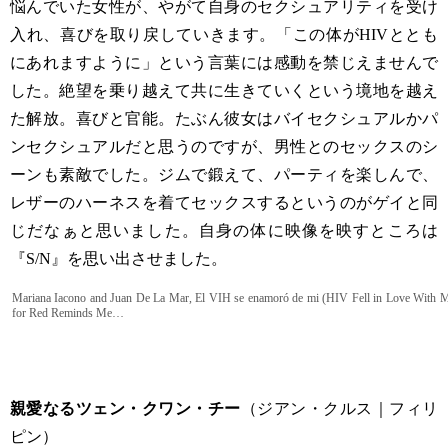
悩んでいた女性が、やがて自身のセクシュアリティを受け
入れ、喜びを取り戻していきます。「この体がHIVととも
にあれますように」という言葉には感動を禁じえませんで
した。絶望を乗り越えて共に生きていくという境地を越え
た解放。喜びと官能。たぶん彼女はバイセクシュアルかパ
ンセクシュアルだと思うのですが、男性とのセックスのシ
ーンも素敵でした。ジムで鍛えて、パーティを楽しんで、
レザーのハーネスを着てセックスするというのがゲイと同
じだなぁと思いました。自身の体に映像を映すところは
『S/N』を思い出させました。
Mariana Iacono and Juan De La Mar, El VIH se enamoró de mi (HIV Fell in Love With 
for Red Reminds Me…
親愛なるツェン・クワン・チー
（ジアン・クルス｜フィリ
ピン）