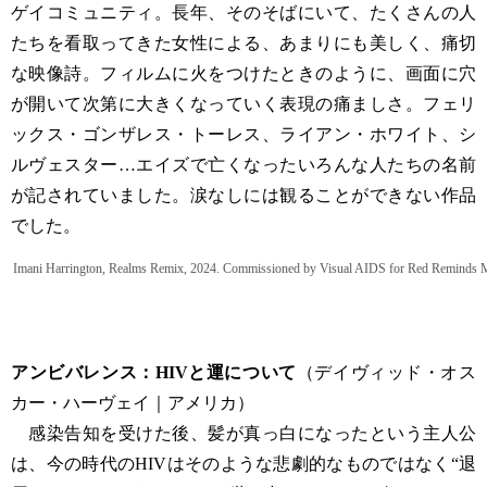
ゲイコミュニティ。長年、そのそばにいて、たくさんの人
たちを看取ってきた女性による、あまりにも美しく、痛切
な映像詩。フィルムに火をつけたときのように、画面に穴
が開いて次第に大きくなっていく表現の痛ましさ。フェリ
ックス・ゴンザレス・トーレス、ライアン・ホワイト、シ
ルヴェスター…エイズで亡くなったいろんな人たちの名前
が記されていました。涙なしには観ることができない作品
でした。
Imani Harrington, Realms Remix, 2024. Commissioned by Visual AIDS for Red Remind
アンビバレンス：HIVと運について
（デイヴィッド・オス
カー・ハーヴェイ｜アメリカ）
感染告知を受けた後、髪が真っ白になったという主人公
は、今の時代のHIVはそのような悲劇的なものではなく“退