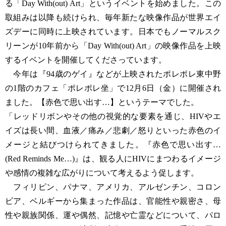
る「Day With(out) Art」というイベントを始めました。この
取組みは以降も続けられ、毎年新たな映像作品が世界エイ
ズデーに同時に上映されています。日本でもノーマルスク
リーンが10年前から「Day With(out) Art」の映像作品を上映
するイベントを開催してくださっています。
今年は『94歳のゲイ』などが上映されたポレポレ東中野
の1階のカフェ「ポレポレ坐」で12月6日（金）に開催され
ました。【赤色で思い出す…】というテーマでした。
「レッドリボンやその他の視覚的な要素を通じ、HIVやエ
イズは長い間、血液／痛み／悲劇／怒りといった赤色のイ
メージと結びつけられてきました。『赤色で思い出す…
(Red Reminds Me…)』は、観る人にHIVにまつわるイメージ
や感情の複雑な広がりについて考えるよう促します。
フィリピン、パナマ、アメリカ、アルゼンチン、コロン
ビア、ベルギーから集まった作品は、官能性や親密さ、母
性や親族関係、運や偶然、記憶や亡霊などについて、パロ