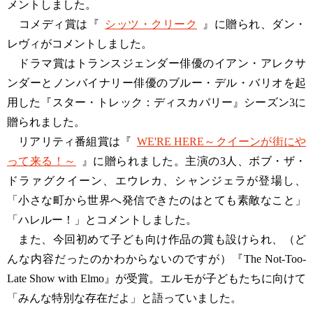
メントしました。
コメディ賞は『
シッツ・クリーク
』に贈られ、ダン・
レヴィがコメントしました。
ドラマ賞はトランスジェンダー俳優のイアン・アレクサ
ンダーとノンバイナリー俳優のブルー・デル・バリオを起
用した『スター・トレック：ディスカバリー』シーズン3に
贈られました。
リアリティ番組賞は『
WE'RE HERE～クイーンが街にや
って来る！～
』に贈られました。主演の3人、ボブ・ザ・
ドラァグクイーン、エウレカ、シャンジェラが登場し、
「小さな町から世界へ発信できたのはとても素敵なこと」
「ハレルー！」とコメントしました。
また、今回初めて子ども向け作品の賞も設けられ、（ど
んな内容だったのかわからないのですが）『The Not-Too-
Late Show with Elmo』が受賞。エルモが子どもたちに向けて
「みんな特別な存在だよ」と語っていました。