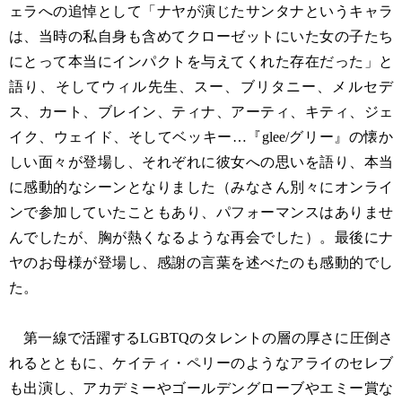
ェラへの追悼として「ナヤが演じたサンタナというキャラ
は、当時の私自身も含めてクローゼットにいた女の子たち
にとって本当にインパクトを与えてくれた存在だった」と
語り、そしてウィル先生、スー、ブリタニー、メルセデ
ス、カート、ブレイン、ティナ、アーティ、キティ、ジェ
イク、ウェイド、そしてベッキー…『glee/グリー』の懐か
しい面々が登場し、それぞれに彼女への思いを語り、本当
に感動的なシーンとなりました（みなさん別々にオンライ
ンで参加していたこともあり、パフォーマンスはありませ
んでしたが、胸が熱くなるような再会でした）。最後にナ
ヤのお母様が登場し、感謝の言葉を述べたのも感動的でし
た。
第一線で活躍するLGBTQのタレントの層の厚さに圧倒さ
れるとともに、ケイティ・ペリーのようなアライのセレブ
も出演し、アカデミーやゴールデングローブやエミー賞な