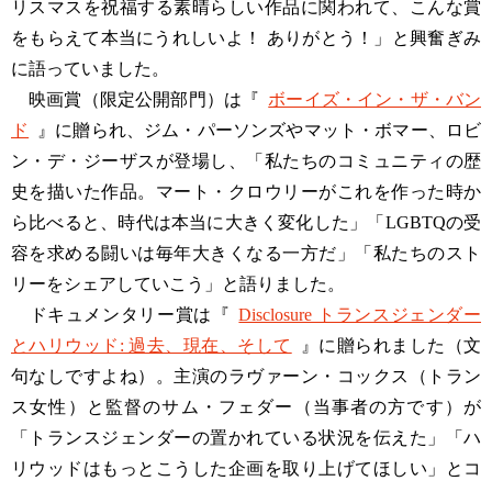
リスマスを祝福する素晴らしい作品に関われて、こんな賞
をもらえて本当にうれしいよ！ ありがとう！」と興奮ぎみ
に語っていました。
映画賞（限定公開部門）は『
ボーイズ・イン・ザ・バン
ド
』に贈られ、ジム・パーソンズやマット・ボマー、ロビ
ン・デ・ジーザスが登場し、「私たちのコミュニティの歴
史を描いた作品。マート・クロウリーがこれを作った時か
ら比べると、時代は本当に大きく変化した」「LGBTQの受
容を求める闘いは毎年大きくなる一方だ」「私たちのスト
リーをシェアしていこう」と語りました。
ドキュメンタリー賞は『
Disclosure トランスジェンダー
とハリウッド: 過去、現在、そして
』に贈られました（文
句なしですよね）。主演のラヴァーン・コックス（トラン
ス女性）と監督のサム・フェダー（当事者の方です）が
「トランスジェンダーの置かれている状況を伝えた」「ハ
リウッドはもっとこうした企画を取り上げてほしい」とコ