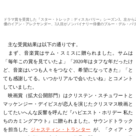
ドラマ賞を受賞した『スター・トレック：ディスカバリー』シーズン3。左から
優のイアン・アレクサンダー、3人目がノンバイナリー俳優のブルー・デル・バ
主な受賞結果は以下の通りです。
まず、音楽賞はサム・スミスに贈られました。サムは
「毎年この賞を見ていたよ」「2020年はタフな年だったけ
ど、音楽はいつも人々をつなぐ、希望になってきた」「と
ても感謝してる。いつかリアルで会いたいね」とコメント
していました。
映画賞（拡大公開部門）はクリステン・スチュワートと
マッケンジー・デイビスが恋人を演じたクリスマス映画と
してたいへんな反響を呼んだ『ハピエスト・ホリデー 私た
ちのカミングアウト』に贈られました。サウンドトラック
を担当した
ジャスティン・トランター
が、「クィア・ク