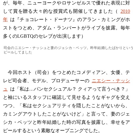
が、毎年、ニューヨークやロサンゼルスで優れた表現に対
して賞を贈る大々的な授賞式も開催してきました（
2010
年
は『チョコレート・ドーナツ』のアラン・カミングがホ
ストをつとめ、アダム・ランバートがライブを披露。毎年
多くのLGBTQのセレブが出演します）
司会のニエシー・ナッシュと妻のジェシカ・ベッツ。昨年結婚したばかりとい
ピールしてました
今回ホスト（司会）をつとめたコメディアン、女優、テ
レビ司会者、モデル、プロデューサーの
ニエシー・ナッシ
ュ
は「私は…パンセクシュアル？ クィアって言うべき？」
と袖にいるスタッフに確認して見せるようなギャグを交え
つつ、「私はセクシュアリティを隠したことがないから、
カミングアウトしたことがないけど」と言って、妻のジェ
シカ・ベッツと昨年結婚した時の写真を披露し、幸せをア
ピールするという素敵なオープニングでした。