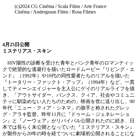
(c)2024 CG Cinéma / Scala Films / Arte France
Cinéma / Andergraun Films / Rosa Filmes
4月25日公開
ミステリアス・スキン
HIV陽性の診断を受けた青年とパンク青年のロマンティッ
クで絶望的な逃避行を描いたロードムービー『リビング・エ
ンド』（1992年）や10代の同性愛者たちのリアルを描いた
『トータリー・ファックト・アップ』（1994年）など、一貫
してティーンエイジャーを主人公にゲイのリアルライフを描
き、「アウトサイダー、パンクス、クィア、社会やコミュニ
ティに馴染めない人たちのための」映画を世に送り出し、90
年代「ニュー・クィア・シネマ」の旗手と称されたグレッ
グ・アラキ監督。昨年11月に『ドゥーム・ジェネレーショ
ン』と『ノーウェア』がリバイバル公開されたのに続き、日
本では長らく未公開となっていた『ミステリアス・スキン』
が製作から20年の時を経てついに劇場初公開されることにな