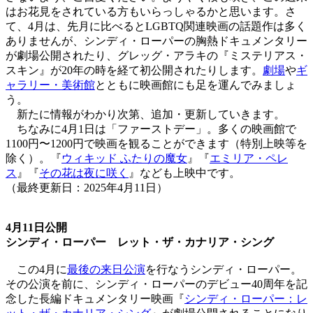
はお花見をされている方もいらっしゃるかと思います。さ
て、4月は、先月に比べるとLGBTQ関連映画の話題作は多く
ありませんが、シンディ・ローパーの胸熱ドキュメンタリー
が劇場公開されたり、グレッグ・アラキの『ミステリアス・
スキン』が20年の時を経て初公開されたりします。
劇場
や
ギ
ャラリー・美術館
とともに映画館にも足を運んでみましょ
う。
新たに情報がわかり次第、追加・更新していきます。
ちなみに4月1日は「ファーストデー」。多くの映画館で
1100円〜1200円で映画を観ることができます（特別上映等を
除く）。『
ウィキッド ふたりの魔女
』『
エミリア・ペレ
ス
』『
その花は夜に咲く
』なども上映中です。
（最終更新日：2025年4月11日）
4月11日公開
シンディ・ローパー レット・ザ・カナリア・シング
この4月に
最後の来日公演
を行なうシンディ・ローパー。
その公演を前に、シンディ・ローパーのデビュー40周年を記
念した長編ドキュメンタリー映画『
シンディ・ローパー：レ