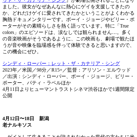
ット・ザ・カナリア・シング
』が劇場公開されることになり
ました。彼女がなぜあんなに熱心にゲイを支援してきたの
か、どれだけゲイに愛されてきたかということがよくわかる
胸熱ドキュメンタリーです。ボーイ・ジョージやビリー・ポ
ーターがその素晴らしさを熱く語っています。特に「True
colors」のエピソードは、涙なしでは観られません…。多く
の音楽映画がそうであるように、この映画も、劇場で観たほ
うが音や映像を臨場感を伴って体験できると思いますので、
この機会にぜひ。
シンディ・ローパー：レット・ザ・カナリア・シング
2023年／米国／98分／R15+／監督：アリソン・エルウッド
／出演：シンディ・ローパー、ボーイ・ジョージ、ビリー・
ポーター、パティ・ラベルほか
4月11日よりヒューマントラストシネマ渋谷ほかで1週間限定
公開
4月12日〜18日 新潟
老
ナルキソス
ゲイとして生きることが許されなかった世代の方たちに光