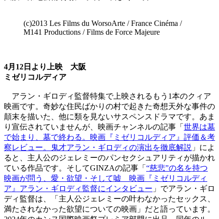
(c)2013 Les Films du WorsoArte / France Cinéma /
M141 Productions / Films de Force Majeure
4月12日より上映 大阪
ミゼリコルディア
アラン・ギロディ監督特集で上映されるもう1本のクィア
映画です。奇妙な住民ばかりの村で起きた奇想天外な事件の
顛末を描いた、他に類を見ないサスペンスドラマです。あま
り宣伝されていませんが、映画チャンネルの記事「
世界は墓
で始まり、墓で終わる。映画『ミゼリコルディア』評価＆考
察レビュー。鬼才アラン・ギロディの演出を徹底解説
」によ
ると、主人公のジェレミーのパンセクシュアリティが描かれ
ている作品です。そしてGINZAの記事「
“慈悲”の名を持つ
映画が問う、愛・欲望・そして嘘 映画『ミゼリコルディ
ア』アラン・ギロディ監督にインタビュー
」でアラン・ギロ
ディ監督は、「主人公ジェレミーの叶わなかったセックス、
満たされなかった欲望についての映画」だと語っています。