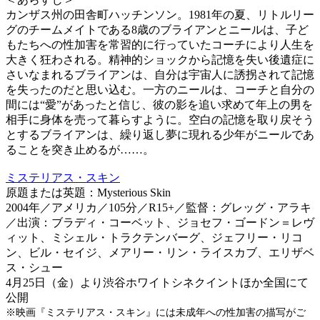
カンザス州の田舎町ハッチンソン。1981年の夏、リトルリー
グのチームメイトである8歳のブライアンとニールは、子ど
もたちへの性加害を常習的に行っていたコーチにより人生を
大きく狂わされる。精神的ショックから記憶を失い後遺症に
さいなまれるブライアンは、自分は宇宙人に誘拐されて記憶
を失ったのだと思い込む。一方のニールは、コーチと自分の
間には“愛”があったと信じ、彼の影を追い求めて年上の男を
相手に身体を売って暮らすように。空白の記憶を取り戻そう
とするブライアンは、繰り返し夢に現れる少年がニールであ
ることを突き止めるが……。
ミステリアス・スキン
原題または英題：Mysterious Skin
2004年／アメリカ／105分／R15+／監督：グレッグ・アラキ
／出演：ブラディ・コーベット、ジョセフ・ゴードン＝レヴ
ィット、ミシェル・トラクテンバーグ、ジェフリー・リコ
ン、ビル・セイジ、メアリー・リン・ライスカブ、エリザベ
ス・シュー
4月25日（金）より渋谷ホワイトシネクイントほか全国にて
公開
※映画『ミステリアス・スキン』には未成年への性加害の描写がご