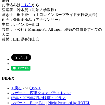
お申込みは
こちら
から
登壇者：鈴木賢（明治大学教授）
聴き手：田中愛生（山口レインボープライド実行委員長）
司会：柴田まゆみ（アナウンサー）
主催：レインボー山口
共催：（公社）Marriage For All Japan -結婚の自由をすべての
人に
後援：山口県弁護士会
INDEX
< 戻る
5 / 47
次へ >
レポート：西湘クィアプライド2025
特集：2025年7月の映画・ドラマ
レポート：Bling Bling Night Presented by HOTEL