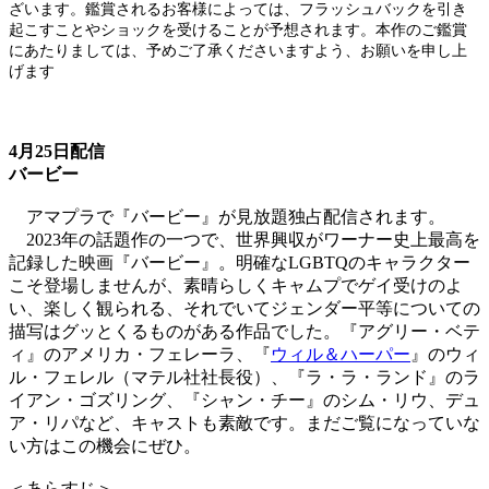
ざいます。鑑賞されるお客様によっては、フラッシュバックを引き
起こすことやショックを受けることが予想されます。本作のご鑑賞
にあたりましては、予めご了承くださいますよう、お願いを申し上
げます
4月25日配信
バービー
アマプラで『バービー』が見放題独占配信されます。
2023年の話題作の一つで、世界興収がワーナー史上最高を
記録した映画『バービー』。明確なLGBTQのキャラクター
こそ登場しませんが、素晴らしくキャムプでゲイ受けのよ
い、楽しく観られる、それでいてジェンダー平等についての
描写はグッとくるものがある作品でした。『アグリー・ベテ
ィ』のアメリカ・フェレーラ、『
ウィル＆ハーパー
』のウィ
ル・フェレル（マテル社社長役）、『ラ・ラ・ランド』のラ
イアン・ゴズリング、『シャン・チー』のシム・リウ、デュ
ア・リパなど、キャストも素敵です。まだご覧になっていな
い方はこの機会にぜひ。
＜あらすじ＞