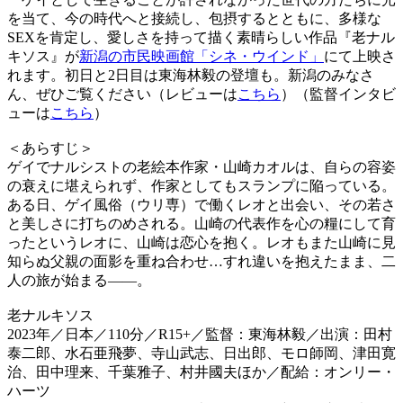
を当て、今の時代へと接続し、包摂するとともに、多様な
SEXを肯定し、愛しさを持って描く素晴らしい作品『老
ナル
キソス
』が
新潟の市民映画館「シネ・ウインド」
にて上映さ
れます。初日と2日目は東海林毅の登壇も。新潟のみなさ
ん、ぜひご覧ください（レビューは
こちら
）（監督インタビ
ューは
こちら
）
＜あらすじ＞
ゲイでナルシストの老絵本作家・山崎カオルは、自らの容姿
の衰えに堪えられず、作家としてもスランプに陥っている。
ある日、ゲイ風俗（ウリ専）で働くレオと出会い、その若さ
と美しさに打ちのめされる。山崎の代表作を心の糧にして育
ったというレオに、山崎は恋心を抱く。レオもまた山崎に見
知らぬ父親の面影を重ね合わせ…すれ違いを抱えたまま、二
人の旅が始まる――。
老
ナルキソス
2023年／日本／110分／R15+／監督：東海林毅／出演：田村
泰二郎、水石亜飛夢、寺山武志、日出郎、モロ師岡、津田寛
治、田中理来、千葉雅子、村井國夫ほか／配給：オンリー・
ハーツ