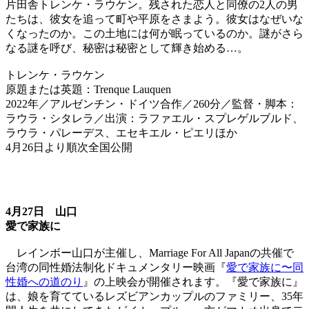
片田舎トレンケ・ラウケン。残された恋人と同僚の2人の男
たちは、彼女を追って町や平原をさまよう。彼女はなぜいな
くなったのか。この土地には何が眠っているのか。謎がさら
なる謎を呼び、秘密は秘密として輝き始める…。
トレンケ・ラウケン
原題または英題：Trenque Lauquen
2022年／アルゼンチン・ドイツ合作／260分／監督・脚本：
ラウラ・シタレラ／出演：ラファエル・スプレゲルブルド、
ラウラ・パレーデス、エセキエル・ピエリほか
4月26日より順次全国公開
4月27日 山口
愛で家族に
レインボー山口が主催し、Marriage For All Japanの共催で
台湾の同性婚法制化ドキュメンタリー映画『
愛で家族に〜同
性婚への道のり
』の上映会が開催されます。『
愛で家族に
』
は、娘を育てているレズビアンカップルのファミリー、35年