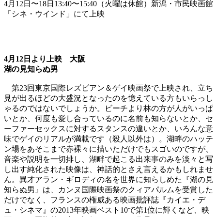
4月12日〜18日13:40〜15:40（火曜は休館）新潟・市民映画館
「シネ・ウインド」にて上映
4月12日より上映 大阪
湖の見知らぬ男
第23回東京国際レズビアン＆ゲイ映画祭で上映され、立ち
見が出るほどの大盛況となったのを憶えている方もいらっし
ゃるのではないでしょうか。ビーチより林の方が人がいっぱ
いとか、何度も愛し合っているのに名前も知らないとか、セ
ーファーセックスに対するスタンスの違いとか、いろんな意
味でゲイのリアルが満載です（殺人以外は）。湖畔のハッテ
ン場をあそこまで赤裸々に描いただけでもスゴいのですが、
音楽や説明を一切排し、湖畔で起こる出来事のみを淡々と写
し出す純化された映像は、神話的とさえ言えるかもしれませ
ん。異才アラン・ギロディの名を世界に知らしめた『湖の見
知らぬ男』は、カンヌ国際映画祭のクィアパルムを受賞した
だけでなく、フランスの権威ある映画批評誌『カイエ・デ
ュ・シネマ』の2013年映画ベスト10で第1位に輝くなど、映