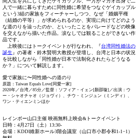
間人生を共にしてきたゲイカップル、一方がマカオ出身で二
人で一緒に暮らすために同性婚に希望をつなぐゲイカップル
という3組の家族をフィーチャーしつつ、なぜ「婚姻平権
（結婚の平等）」が求められるのか、実現に向けてどのよう
な道のりを辿ったのか、といったことをパレードなどの映像
を交えながら描いた作品。涙なしでは観ることができない作
品です。
上映後にはトークイベントが行なわれ、『
台湾同性婚法の
誕生
』の著者・鈴木賢明大教授が登壇し、台湾と日本の状況
を比較しながら「同性婚が日本で法制化されたらどうなる
か？」について解説します。
愛で家族に
〜同性婚への道のり
原題：Taiwan Equals Love[同愛一家]
2020年／台湾／85分／監督：ソフィア・イェン[顏卲璇]／出演：ウ
ー・シャオチャオ（ジョヴィ）、チウ・ミンジュン（ミンディ）、
ワン・ティエンミンほか
レインボー山口主催 映画無料上映会&トークイベント
日時：4月27日（土）13:30-
会場：KDDI維新ホール3階会議室（山口市小郡令和1-1−1）
無料