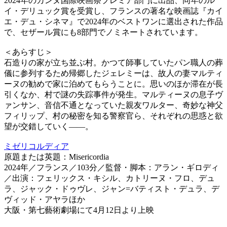
2024年のカンヌ国際映画祭プレミア部門に出品、同年のル
イ・デリュック賞を受賞し、フランスの著名な映画誌『カイ
エ・デュ・シネマ』で2024年のベストワンに選出された作品
で、セザール賞にも8部門でノミネートされています。
＜あらすじ＞
石造りの家が立ち並ぶ村。かつて師事していたパン職人の葬
儀に参列するため帰郷したジェレミーは、故人の妻マルティ
ーヌの勧めで家に泊めてもらうことに。思いのほか滞在が長
引くなか、村で謎の失踪事件が発生。マルティーヌの息子ヴ
ァンサン、音信不通となっていた親友ワルター、奇妙な神父
フィリップ、村の秘密を知る警察官ら、それぞれの思惑と欲
望が交錯していく――。
ミゼリコルディア
原題または英題：Misericordia
2024年／フランス／103分／監督・脚本：アラン・ギロディ
／出演：フェリックス・キシル、カトリーヌ・フロ、デュ
ラ、ジャック・ドゥヴレ、ジャン=バティスト・デュラ、デ
ヴィッド・アヤラほか
大阪・第七藝術劇場にて4月12日より上映