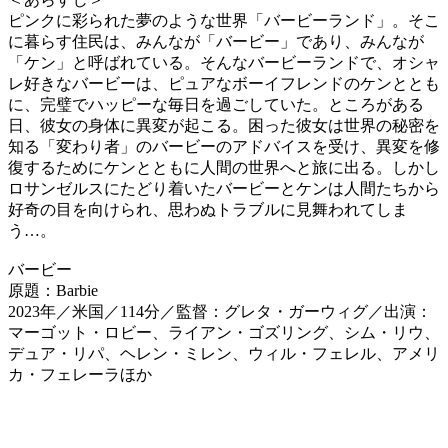
ピンクに彩られた夢のような世界「バービーランド」。そこ
に暮らす住民は、みんなが「バービー」であり、みんなが
「ケン」と呼ばれている。そんなバービーランドで、オシャ
レ好きなバービーは、ピュアなボーイフレンドのケンととも
に、完璧でハッピーな毎日を過ごしていた。ところがある
日、彼女の身体に異変が起こる。困った彼女は世界の秘密を
知る「変わり者」のバービーのアドバイスを受け、異変を修
復するためにケンとともに人間の世界へと旅に出る。しかし
ロサンゼルスにたどり着いたバービーとケンは人間たちから
好奇の目を向けられ、思わぬトラブルに見舞われてしま
う…。
バービー
原題：Barbie
2023年／米国／114分／監督：グレタ・ガーウィグ／出演：
マーゴット・ロビー、ライアン・ゴズリング、シム・リウ、
デュア・リパ、ヘレン・ミレン、ウィル・フェレル、アメリ
カ・フェレーラほか