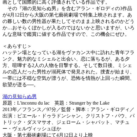
画として国際的に高く評価されている作品です。
その『湖の見知らぬ男』を含むアラン・ギロディの3作品
が4月12日から大阪の第七藝術劇場で特集上映されます。あ
の夥しい数の男性器が果たしてそのまま上映されるのかどう
か…おそらくぼかしが入るのではないかと思いますが、いろ
んな意味で鑑賞に値する作品ですので、この機会にぜひ。
＜あらすじ＞
ハッテン場となっている湖をヴァカンス中に訪れた青年フラ
ンク。魅力的なミシェルと出会い、恋に落ちるが、ある夕
方、喧嘩する2人の人物を目撃する。そして数日後、ミシェ
ルの恋人だった男性が溺死体で発見された。捜査が始まり、
一帯には不穏な空気が漂うが、恐怖を情熱が上回った瞬間、
欲望が迸る──。
湖の見知らぬ男
原題：L'inconnu du lac 英題：Stranger by the Lake
2013年／フランス／97分／監督・脚本：アラン・ギロディ／
出演：ピエール・ドゥラドンシャン、クリストフ・パウ、パ
トリック・ダスマサオ、ジェローム・シャパット、マチュ
ー・ヴェルヴィッシュほか
大阪・第七藝術劇場にて4月12日より上映