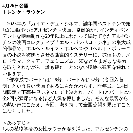
4月26日公開
トレンケ・ラウケン
2023年の『カイエ・デュ・シネマ』誌年間ベストテンで第
1位に選ばれたアルゼンチン映画。協働的かつインディペン
デントな映画制作を20年以上にわたって続けてきたアルゼン
チンの映画コレクティブ「エル・パンペロ・シネ」の集大成
的作品で、ホルヘ・ルイス・ボルヘスやロベルト・ボラーニ
ョの小説を彷彿とさせる迷宮的ミステリーに、探偵もの、メ
ロドラマ、クィア、フェミニズム、SFなどさまざまな要素
を取り入れながら、誰も観たことのない境地へ観客を連れて
いきます。
2部構成でパート1は128分、パート2は132分（各回入替
制）という長い映画であるにもかかわらず、昨年12月に4日
間限定で下高井戸シネマにて上映され、パート1とパート2の
全8回が満席になるほど人気を博しました。そんな観客から
の熱い声にこたえ、今回、満を持して全国公開を果たすこと
になりました。
＜あらすじ＞
1人の植物学者の女性ラウラが姿を消した、アルゼンチンの