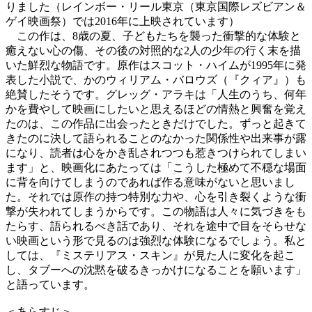
りました（レインボー・リール東京（東京国際レズビアン＆
ゲイ映画祭）では2016年に上映されています）
この作は、8歳の夏、子どもたちを襲った衝撃的な体験と
癒えない心の傷、その後の対照的な2人の少年の行く末を描
いた鮮烈な物語です。原作はスコット・ハイムが1995年に発
表した小説で、かのウィリアム・バロウズ（『クィア』）も
絶賛したそうです。グレッグ・アラキは「人生のうち、何年
かを費やして映画にしたいと思えるほどの情熱と興奮を覚え
たのは、この作品に出会ったときだけでした。ずっと起きて
きたのに決して語られることのなかった関係性や出来事が露
になり、読者は心をかき乱されつつも惹きつけられてしまい
ます」と、映画化にあたっては「こうした極めて不穏な場面
に背を向けてしまうのであれば作る意味がないと思いまし
た。それでは原作の持つ特別な力や、心を引き裂くような衝
撃が失われてしまうからです。この物語は人々に気づきをも
たらす、語られるべき話であり、それを途中で目をそらせな
い映画という形で見るのは強烈な体験になるでしょう。私と
しては、『ミステリアス・スキン』が見た人に変化を起こ
し、タブーへの沈黙を破るきっかけになることを願います」
と語っています。
＜あらすじ＞