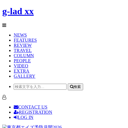
g-lad xx
NEWS
FEATURES
REVIEW
TRAVEL
COLUMN
PEOPLE
VIDEO
EXTRA
GALLERY
検索
CONTACT US
REGISTRATION
LOG IN