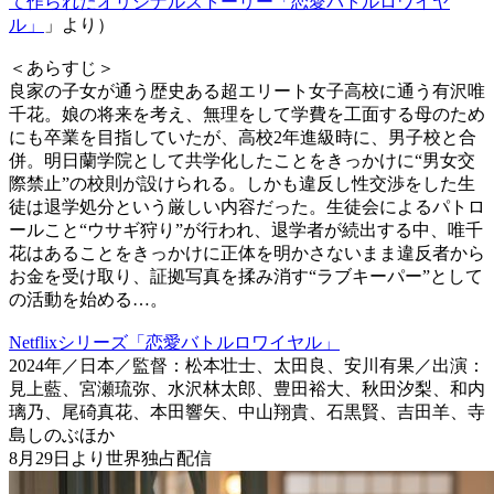
て作られたオリジナルストーリー「恋愛バトルロワイヤ
ル」
」より）
＜あらすじ＞
良家の子女が通う歴史ある超エリート女子高校に通う有沢唯
千花。娘の将来を考え、無理をして学費を工面する母のため
にも卒業を目指していたが、高校2年進級時に、男子校と合
併。明日蘭学院として共学化したことをきっかけに“男女交
際禁止”の校則が設けられる。しかも違反し性交渉をした生
徒は退学処分という厳しい内容だった。生徒会によるパトロ
ールこと“ウサギ狩り”が行われ、退学者が続出する中、唯千
花はあることをきっかけに正体を明かさないまま違反者から
お金を受け取り、証拠写真を揉み消す“ラブキーパー”として
の活動を始める…。
Netflixシリーズ「恋愛バトルロワイヤル」
2024年／日本／監督：松本壮士、太田良、安川有果／出演：
見上藍、宮瀬琉弥、水沢林太郎、豊田裕大、秋田汐梨、和内
璃乃、尾碕真花、本田響矢、中山翔貴、石黒賢、吉田羊、寺
島しのぶほか
8月29日より世界独占配信