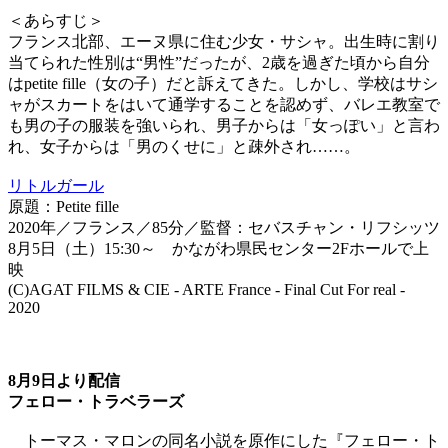
＜あらすじ＞
フランス北部、エーヌ県に住む少女・サシャ。出生時に割り
当てられた性別は“男性”だったが、2歳を過ぎた頃から自分
はpetite fille（女の子）だと訴えてきた。しかし、学校はサシ
ャがスカートをはいて通学することを認めず、バレエ教室で
も男の子の服装を強いられ、男子からは「女っぽい」と言わ
れ、女子からは「男のくせに」と疎外され……。
リトルガール
原題：Petite fille
2020年／フランス／85分／監督：セバスチャン・リフシッツ
8月5日（土）15:30～ かながわ県民センター2Fホールで上
映
(C)AGAT FILMS & CIE - ARTE France - Final Cut For real -
2020
8月9日より配信
フェロー・トラベラーズ
トーマス・マロンの同名小説を原作にした『フェロー・ト