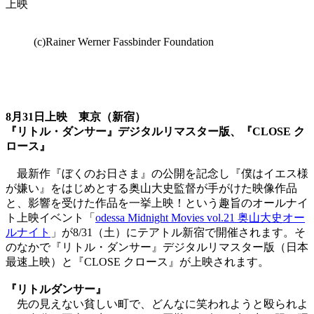
上映
(c)Rainer Werner Fassbinder Foundation
8月31日上映 東京（新宿）
『リトル・ダンサー』デジタルリマスター版、『CLOSE ク
ロース』
最新作『ぼくのお⽇さま』の公開を記念し『僕はイエス様
が嫌い』をはじめとする奥⼭⼤史監督が⼿がけた映像作品
と、影響を受けた作品を一挙上映！という趣旨のオールナイ
ト上映イベント「
odessa Midnight Movies vol.21 奥⼭⼤史オー
ルナイト
」が8/31（土）にテアトル新宿で開催されます。そ
のなかで『リトル・ダンサー』デジタルリマスター版（⽇本
最速上映）と『CLOSE クロース』が上映されます。
『リトルダンサー』
先の見えない貧しい町で、どんなに笑われようと殴られよ