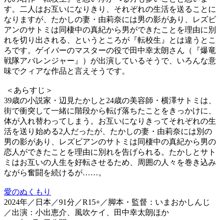
す。二人はお互いになりきり、それぞれの生活を送ることに
なりますが、たかしの妻・由莉奈には男の影があり、レズビ
アンのサトミは同棲中の真紀から男ができたことを理由に別
れを切り出される、というところが『転校生』とは違うとこ
ろです。ゲイバーのマスターの役で田中幸太朗さん（『爆竜
戦隊アバレンジャー』）が出演しているそうで、いろんな意
味でクィアな作品と言えそうです。
＜あらすじ＞
39歳の小説家・辺見たかしと24歳の美容師・横澤サトミは、
街で衝突して一緒に階段から転げ落ちたことをきっかけに、
体が入れ替わってしまう。お互いになりきってそれぞれの生
活を送り始める2人だったが、たかしの妻・由莉奈には別の
男の影があり、レズビアンのサトミは同棲中の真紀から男の
恋人ができたことを理由に別れを告げられる。たかしとサト
ミはお互いの人生を好転させるため、周囲の人々を巻き込み
ながら奮闘を続けるが……。
愛のぬくもり
2024年／日本／91分／R15+／脚本・監督：いまおかしんじ
／出演：小出恵介、風吹ケイ、田中幸太朗ほか