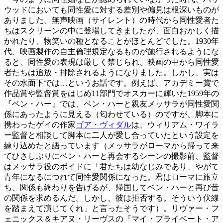
ウッドにおいても同性愛に対する差別や偏見は根深いものが
ありました。無声映画（サイレント）の時代から同性愛者た
ちはスクリーンの中に登場してきましたが、面白おかしく描
かれたり、物笑いの種となることがほとんどでした。1930年
代、映画製作の自主倫理規定なるものが施行されるようにな
ると、同性愛の表現は厳しく禁じられ、映画の中から同性愛
者たちは追放・排除されるようになりました。しかし、実は
その水面下では…というお話です。例えば、アカデミー賞で
作品賞や監督賞をはじめ11部門でオスカーに輝いた1959年の
『ベン・ハー』では、ベン・ハーと親友メッサラが同性愛関
係にあったように見える（匂わせている）のですが、脚本に
携わったゲイの作家
ゴア・ヴィダル
は、ウィリアム・ワイラ
ー監督と相談して脚本に二人が愛し合っていたという設定を
練り込めたと語っています（メッサラがローマから帰って来
てひさしぶりにベン・ハーと再会するシーンの撮影前、監督
はメッサラ役のボイドに「君たちは幼なじみであり、やがて
青年になるにつれて同性愛関係になった。君はローマに旅立
ち、関係も終わりを告げるが、帰国してベン・ハーと再び昔
の関係を求めるんだ。しかし、彼は拒否する。そういう伏線
を踏まえて演じてくれ」と言ったそうです）。リヴァー・フ
ェニックス＆キアヌ・リーヴスの『マイ・プライベート・ア