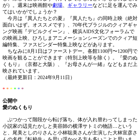
が）。週末は映画館や
劇場
、
ギャラリー
などに足を運んでみ
てはいかがでしょうか？
今月は『異人たちとの夏』『異人たち』の同時上映（絶対
面白いはず。オススメです）、70年代ブラジルのクィアギャ
ング映画『デビルクイーン』、横浜AIDS文化フォーラムで
の映画上映、ひろしまアニメーションシーズンでのクィア短
編特集、ファスビンダー特集上映などがあります。
ちなみに8月1日はファーストデー。各館1100円〜1200円で
映画を観ることができます（特別上映等を除く）。『愛のぬ
くもり』（京都と大阪）、『お母さんが一緒』などもまだ上
映されています。
（最終更新日：2024年9月11日）
*
*
*
*
*
*
公開中
愛のぬくもり
ぶつかって階段から転げ落ち、体が入れ替わってしまった
小説家の辺見たかしと美容師の横澤サトミの物語…という
と、尾美としのりさんと小林聡美さんが主演した大林宣彦さ
んの名作『転校生』を思い浮かべる方も多いことと思いま