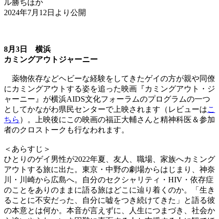
ル勝ちほか
2024年7月12日より公開
8月3日 横浜
カミングアウトジャーニー
薬物依存などヘビーな経験をしてきたゲイの方が親や同僚
にカミングアウトする姿を追った映画『カミングアウト・ジ
ャーニー』が横浜AIDS文化フォーラムのプログラムの一つ
としてかながわ県民センターで上映されます（レビューは
こ
ちら
）。上映後にこの映画の福正大輔さんと精神科医＆参加
者のクロストークも行なわれます。
＜あらすじ＞
ひとりのゲイ男性が2022年夏、友人、職場、家族へカミング
アウトする旅に出た。東京・中野の劇場からはじまり、神奈
川・川崎から広島へ。自分のセクシャリティ・HIV・依存症
のことをありのままに語る旅はどこに辿り着くのか。「生き
ることに不安だった、自分に嘘をつき続けてきた」と語る彼
の本意とは何か。本音が言えずに、人生につまづき、社会か