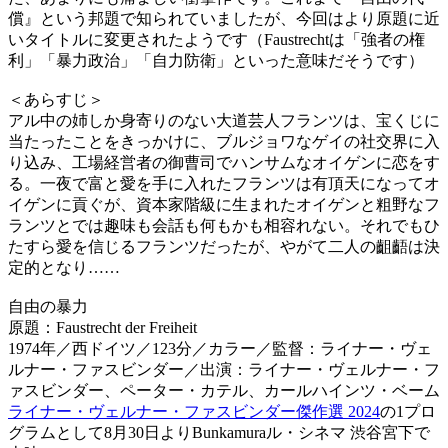
償』という邦題で知られていましたが、今回はより原題に近
いタイトルに変更されたようです（Faustrechtは「強者の権
利」「暴力政治」「自力防衛」といった意味だそうです）
＜あらすじ＞
アル中の姉しか身寄りのない大道芸人フランツは、宝くじに
当たったことをきっかけに、ブルジョワなゲイの社交界に入
り込み、工場経営者の御曹司でハンサムなオイゲンに恋をす
る。一夜で富と愛を手に入れたフランツは有頂天になってオ
イゲンに貢ぐが、資本家階級に生まれたオイゲンと粗野なフ
ランツとでは趣味も会話も何もかも相容れない。それでもひ
たすら愛を信じるフランツだったが、やがて二人の齟齬は決
定的となり……
自由の暴力
原題：Faustrecht der Freiheit
1974年／西ドイツ／123分／カラー／監督：ライナー・ヴェ
ルナー・ファスビンダー／出演：ライナー・ヴェルナー・フ
ァスビンダー、ペーター・カテル、カールハインツ・ベーム
ライナー・ヴェルナー・ファスビンダー傑作選 2024
の1プロ
グラムとして8月30日よりBunkamuraル・シネマ 渋谷宮下で