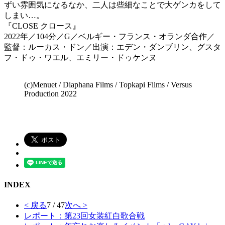
ずい雰囲気になるなか、二人は些細なことで大ゲンカをして
しまい…。
『CLOSE クロース』
2022年／104分／G／ベルギー・フランス・オランダ合作／
監督：ルーカス・ドン／出演：エデン・ダンブリン、グスタ
フ・ドゥ・ワエル、エミリー・ドゥケンヌ
(c)Menuet / Diaphana Films / Topkapi Films / Versus
Production 2022
INDEX
< 戻る
7 / 47
次へ >
レポート：第23回女装紅白歌合戦