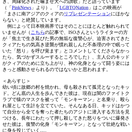
き、周縁化された噛ませ犬への讃歌」だと語っています
（「
PinkNews
」より）。「
LGBTQNation
」はこの映画が
「まさに南アジアのクィアの
リプレゼンテーション
にほかな
らない」と絶賛しています。
例によって日本映画界ではそのことにほとんど触れられて
いませんが（
こちら
の記事で、ISOさんというライターの方
が「焦土で生き延びた男の無垢な復讐心が、迫害されてきた
クィアたちの気高き逆襲が慣れ親しんだ不条理の中で眠って
いた「怒り」を呼び覚ます」とコメントしてくださらなかっ
たら、気づかずスルーするところでした）、主人公のキッド
がクィアのために立ち上がり、神の化身となって闘う姿には
きっと感動させられるのではないかと思われます。
＜あらすじ＞
幼い頃に故郷の村を焼かれ、母も殺されて孤児となったキッ
ド。どん底の人生を歩んできた彼は、現在は闇のファイトク
ラブで猿のマスクを被って「モンキーマン」と名乗り、殴ら
れ屋として生計を立てていた。そんなある日、キッドはかつ
て自分から全てを奪った者たちのアジトに潜入する方法を見
つける。長年にわたって押し殺してきた怒りをついに爆発さ
せた彼は、復讐の化身「モンキーマン」となって壮絶な戦い
に身を投じていく…。