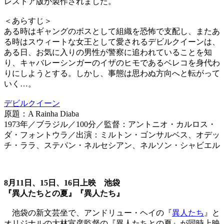
レストア版が製作されました。
＜あらすじ＞
ある時はギャングのボスとして組織を恐怖で支配し、またあ
る時はスウィートな女王として愛されるデビルクイーンは、
ある日、お気に入りの男性が警察に追われていることを知
り、キャバレーシンガーのイザのヒモであるベレコを身代わ
りにしようとする。しかし、事態は思わぬ方向へと転がって
いく…。
デビルクイーン
原題：A Rainha Diaba
1973年／ブラジル／100分／監督：アントニオ・カルロス・
ダ・フォントウラ／出演：ミルトン・ゴンサルベス、オデッ
チ・ララ、ステパン・ネルセシアン、ネルソン・シャビエル
8月11日、15日、16日上映 池袋
『異人たちとの夏』『異人たち』
池袋の新文芸坐で、アンドリュー・ヘイの『
異人たち
』と
オリジナルの大林宣彦監督の『異人たちとの夏』が同時上映