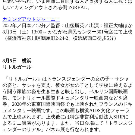
ら追いやられ、いま困難に直面する人と支援する人に観てほ
しい”カミングアウトされる側”のREAL。
カミングアウトジャーニー
2022年／日本／52分／監督：山後勝英／出演：福正大輔ほか
8月3日（土）13:00～ かながわ県民センター301号室にて上映
（横浜市神奈川区鶴屋町2-24-2、横浜駅西口徒歩5分）
8月5日 横浜
リトルガール
『リトルガール』はトランスジェンダーの女の子・サシャ
の姿と、サシャを支え、彼女が女の子として学校に通えるよ
う闘う家族の姿を生き生きと映し出し、ベルリン国際映画
祭、モントリオール国際ドキュメンタリー映画祭などを席
巻、2020年の東京国際映画祭でも上映されたフランスのドキ
ュメンタリー映画です。この映画も横浜AIDS文化フォーラ
ムで上映されます。上映後には特定非営利活動法人SHIPに
よるミニ講演があります。また、当日会場にて「トランスジ
ェンダーのリアル」パネル展も行なわれます。