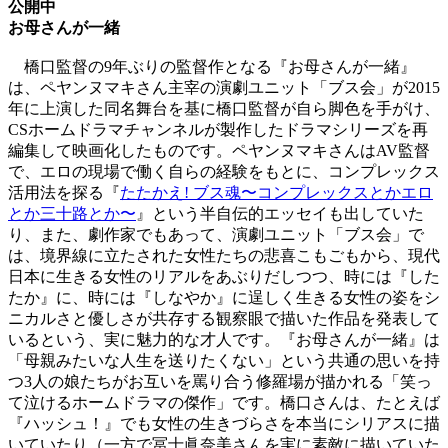
公開中
お母さんが一緒
橋口監督の9年ぶりの監督作となる『お母さんが一緒』
は、ペヤンヌマキさん主宰の演劇ユニット「ブス会」が2015
年に上演した同名舞台を基に橋口監督が自ら脚色を手がけ、
CSホームドラマチャンネルが製作したドラマシリーズを再
編集して映画化したものです。ペヤンヌマキさんはAV監督
で、エロの現場で働く自らの経験をもとに、コンプレックス
活用法を探る『
たたかえ! ブス魂〜コンプレックスとかエロ
とか三十路とか〜
』という半自伝的エッセイも出していた
り、また、劇作家でもあって、演劇ユニット「ブス会」で
は、境界線に立たされた女性たちの悲喜こもごもから、現代
日本に生きる女性のリアルをあぶりだしつつ、時には『した
たか』に、時には『しなやか』に逞しく生きる女性の姿をシ
ニカルさと優しさが共存する観察眼で描いた作品を発表して
いるという、実に魅力的な才人です。『お母さんが一緒』は
「母親みたいな人生を送りたくない」という共通の思いを持
つ3人の娘たちがお互いを罵り合う修羅場が描かれる「笑っ
て泣けるホームドラマの傑作」です。橋口さんは、たとえば
『ハッシュ！』でも女性の生きづらさを本当にシリアスに描
いていたり（一方で冨士眞奈美さんを実に素敵に描いていた