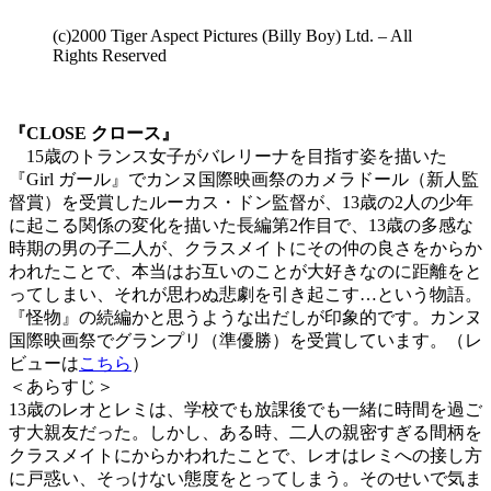
(c)2000 Tiger Aspect Pictures (Billy Boy) Ltd. – All
Rights Reserved
『CLOSE クロース』
15歳のトランス女子がバレリーナを目指す姿を描いた
『Girl ガール』でカンヌ国際映画祭のカメラドール（新人監
督賞）を受賞したルーカス・ドン監督が、13歳の2人の少年
に起こる関係の変化を描いた長編第2作目で、13歳の多感な
時期の男の子二人が、クラスメイトにその仲の良さをからか
われたことで、本当はお互いのことが大好きなのに距離をと
ってしまい、それが思わぬ悲劇を引き起こす…という物語。
『怪物』の続編かと思うような出だしが印象的です。カンヌ
国際映画祭でグランプリ（準優勝）を受賞しています。（レ
ビューは
こちら
）
＜あらすじ＞
13歳のレオとレミは、学校でも放課後でも一緒に時間を過ご
す大親友だった。しかし、ある時、二人の親密すぎる間柄を
クラスメイトにからかわれたことで、レオはレミへの接し方
に戸惑い、そっけない態度をとってしまう。そのせいで気ま