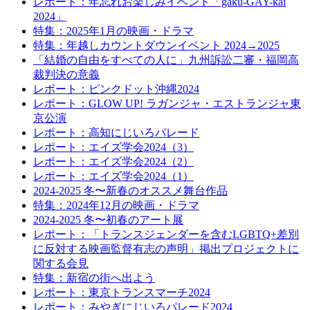
レポート：年忘れお楽しみイベント「gaku-GAY-kai
2024」
特集：2025年1月の映画・ドラマ
特集：年越しカウントダウンイベント 2024→2025
「結婚の自由をすべての人に」九州訴訟二審・福岡高
裁判決の意義
レポート：ピンクドット沖縄2024
レポート：GLOW UP! ラガンジャ・エストランジャ東
京公演
レポート：高知にじいろパレード
レポート：エイズ学会2024（3）
レポート：エイズ学会2024（2）
レポート：エイズ学会2024（1）
2024-2025 冬〜新春のオススメ舞台作品
特集：2024年12月の映画・ドラマ
2024-2025 冬〜初春のアート展
レポート：「トランスジェンダーを含むLGBTQ+差別
に反対する映画監督有志の声明」掲出プロジェクトに
関する会見
特集：新宿の街へ出よう
レポート：東京トランスマーチ2024
レポート：みやぎにじいろパレード2024