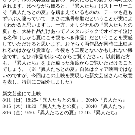
されます。比べながら観ると、『異人たち』はストーリーこ
そ『異人たちとの夏』を踏まえているものの、テーマも趣も
ずいぶん違っていて、まさに換骨奪胎だということが実によ
くわかると思いますし、一方、オリジナルの『異人たちとの
夏』も、大林作品だけあってノスタルジックでオイオイ泣け
る名作（しかも夏にこそ観るべき作品）だということを実感
していただけると思います。おそらく両作品が同時に上映さ
れるのはかなり貴重な、今後もう二度とないかもしれない機
会です。ぜひ2作品を比べながらご覧ください。以前観た方
も、『異人たち』をまた違った角度からご覧いただけること
でしょう。（※『異人たちとの夏』自体はクィア映画ではな
いのですが、今回はこの上映を実現した新文芸坐さんに敬意
を表し、特別にご紹介しました）
新文芸坐にて上映
8/11（日）18:25-『異人たちとの夏』、20:40-『異人たち』
8/15（木）18:20-『異人たちとの夏』、20:40-『異人たち』
8/16（金）9:50-『異人たちとの夏』12:10-『異人たち』