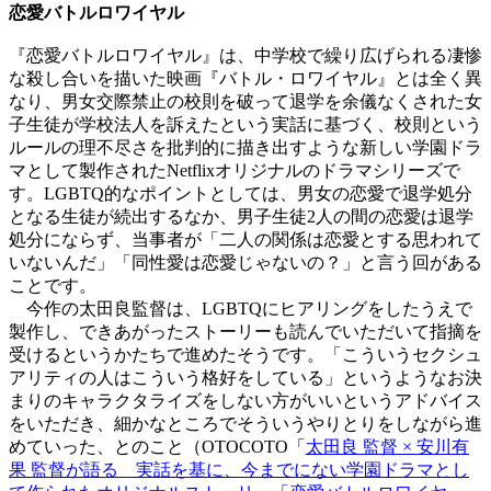
恋愛バトルロワイヤル
『恋愛バトルロワイヤル』は、中学校で繰り広げられる凄惨
な殺し合いを描いた映画『バトル・ロワイヤル』とは全く異
なり、男女交際禁止の校則を破って退学を余儀なくされた女
子生徒が学校法人を訴えたという実話に基づく、校則という
ルールの理不尽さを批判的に描き出すような新しい学園ドラ
マとして製作されたNetflixオリジナルのドラマシリーズで
す。LGBTQ的なポイントとしては、男女の恋愛で退学処分
となる生徒が続出するなか、男子生徒2人の間の恋愛は退学
処分にならず、当事者が「二人の関係は恋愛とする思われて
いないんだ」「同性愛は恋愛じゃないの？」と言う回がある
ことです。
今作の太田良監督は、LGBTQにヒアリングをしたうえで
製作し、できあがったストーリーも読んでいただいて指摘を
受けるというかたちで進めたそうです。「こういうセクシュ
アリティの人はこういう格好をしている」というようなお決
まりのキャラクタライズをしない方がいいというアドバイス
をいただき、細かなところでそういうやりとりをしながら進
めていった、とのこと（OTOCOTO「
太田良 監督 × 安川有
果 監督が語る 実話を基に、今までにない学園ドラマとし