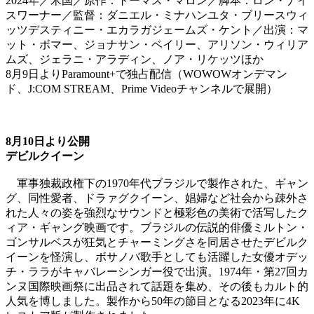
2024年／米国／原作：トーマス・マロン／脚本：ロン・ナイ
スワーナー／監督：ダニエル・ミナハンユタ・ブリースウィ
ッツデスティニー・エカラガジェームズ・ケント／出演：マ
ット・ボマー、ジョナサン・ベイリー、アリソン・ウィリア
ムズ、ジェラニ・アラディン、ノア・リケッツほか
8月9日よりParamount+で独占配信（WOWOWオンデマン
ド、J:COM STREAM、Prime Videoチャンネルで展開）
8月10日より公開
デビルクイーン
軍事独裁政権下の1970年代ブラジルで製作された、ギャン
グ、同性愛者、ドラァグクイーン、娼婦など社会から疎外さ
れた人々の姿を強烈なサウンドと極彩色の美術で活写したク
ィア・ギャング映画です。ブラジルの伝説的俳優ミルトン・
ゴンサルベスが狂気とチャーミングさを同居させたデビルク
イーンを怪演し、ボサノバ歌手としても活躍した女優オデッ
チ・ララがキャバレーシンガー役で出演。1974年・第27回カ
ンヌ国際映画祭に出品されて話題を集め、その後もカルト的
人気を博しました。製作から50年の節目となる2023年に4K