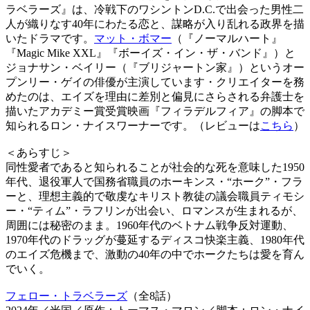
ラベラーズ』は、冷戦下のワシントンD.C.で出会った男性二
人が織りなす40年にわたる恋と、謀略が入り乱れる政界を描
いたドラマです。
マット・ボマー
（『ノーマルハート』
『Magic Mike XXL』『ボーイズ・イン・ザ・バンド』）と
ジョナサン・ベイリー（『ブリジャートン家』）というオー
プンリー・ゲイの俳優が主演しています・クリエイターを務
めたのは、エイズを理由に差別と偏見にさらされる弁護士を
描いたアカデミー賞受賞映画『フィラデルフィア』の脚本で
知られるロン・ナイスワーナーです。（レビューは
こちら
）
＜あらすじ＞
同性愛者であると知られることが社会的な死を意味した1950
年代、退役軍人で国務省職員のホーキンス・“ホーク”・フラ
ーと、理想主義的で敬虔なキリスト教徒の議会職員ティモシ
ー・“ティム”・ラフリンが出会い、ロマンスが生まれるが、
周囲には秘密のまま。1960年代のベトナム戦争反対運動、
1970年代のドラッグが蔓延するディスコ快楽主義、1980年代
のエイズ危機まで、激動の40年の中でホークたちは愛を育ん
でいく。
フェロー・トラベラーズ
（全8話）