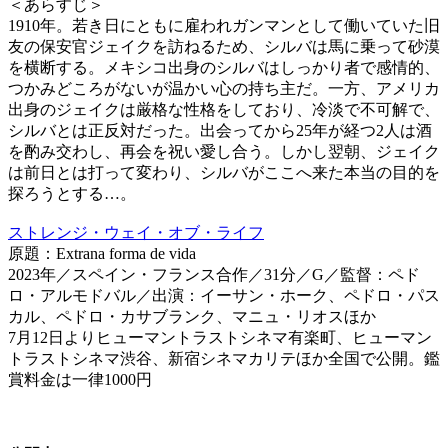
＜あらすじ＞
1910年。若き日にともに雇われガンマンとして働いていた旧
友の保安官ジェイクを訪ねるため、シルバは馬に乗って砂漠
を横断する。メキシコ出身のシルバはしっかり者で感情的、
つかみどころがないが温かい心の持ち主だ。一方、アメリカ
出身のジェイクは厳格な性格をしており、冷淡で不可解で、
シルバとは正反対だった。出会ってから25年が経つ2人は酒
を酌み交わし、再会を祝い愛し合う。しかし翌朝、ジェイク
は前日とは打って変わり、シルバがここへ来た本当の目的を
探ろうとする…。
ストレンジ・ウェイ・オブ・ライフ
原題：Extrana forma de vida
2023年／スペイン・フランス合作／31分／G／監督：ペド
ロ・アルモドバル／出演：イーサン・ホーク、ペドロ・パス
カル、ペドロ・カサブランク、マニュ・リオスほか
7月12日よりヒューマントラストシネマ有楽町、ヒューマン
トラストシネマ渋谷、新宿シネマカリテほか全国で公開。鑑
賞料金は一律1000円