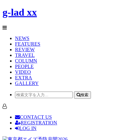
g-lad xx
NEWS
FEATURES
REVIEW
TRAVEL
COLUMN
PEOPLE
VIDEO
EXTRA
GALLERY
検索
CONTACT US
REGISTRATION
LOG IN