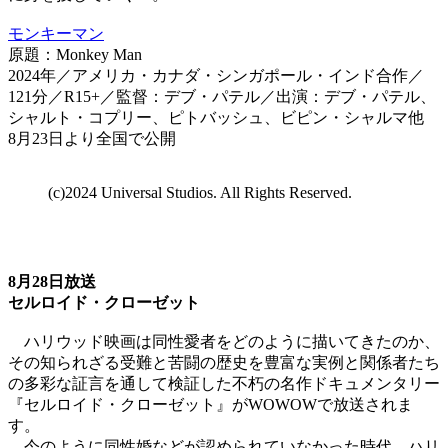
モンキーマン
原題：Monkey Man
2024年／アメリカ・カナダ・シンガポール・インド合作／
121分／R15+／監督：デブ・パテル／出演：デブ・パテル、
シャルト・コプリー、ピトバッシュ、ビピン・シャルマ他
8月23日より全国で公開
(c)2024 Universal Studios. All Rights Reserved.
8月28日放送
セルロイド・クローゼット
ハリウッド映画は同性愛者をどのように描いてきたのか、
その知られざる受難と苦闘の歴史を豊富な実例と関係者たち
の多彩な証言を通して検証した不朽の名作ドキュメンタリー
『セルロイド・クローゼット』がWOWOWで放送されま
す。
今のように同性婚などが認められていなかった時代、ハリ