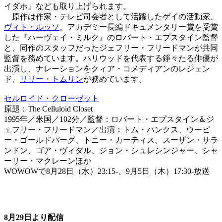
イダホ』なども取り上げられます。
原作は作家・テレビ司会者として活躍したゲイの活動家、
ヴィト・ルッソ
。アカデミー長編ドキュメンタリー賞を受賞
した『ハーヴェイ・ミルク』のロバート・エプスタイン監督
と、同作のスタッフだったジェフリー・フリードマンが共同
監督を務めています。ハリウッドを代表する錚々たる俳優が
出演し、ナレーションをクィア・コメディアンのレジェン
ド、
リリー・トムリン
が務めています。
セルロイド・クローゼット
原題：The Celluloid Closet
1995年／米国／102分／監督：ロバート・エプスタイン＆ジ
ェフリー・フリードマン／出演：トム・ハンクス、ウーピ
ー・ゴールドバーグ、トニー・カーティス、スーザン・サラ
ンドン、ゴア・ヴィダル、ジョン・シュレシンジャー、シャ
ーリー・マクレーンほか
WOWOWで8月28日（水）23:15-、9月5日（木）17:30-放送
8月29日より配信