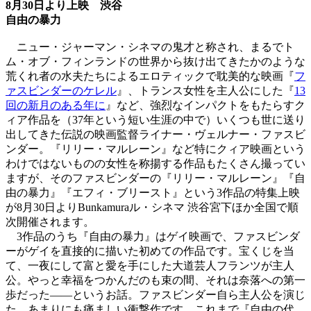
8月30日より上映 渋谷
自由の暴力
ニュー・ジャーマン・シネマの鬼才と称され、まるでト
ム・オブ・フィンランドの世界から抜け出てきたかのような
荒くれ者の水夫たちによるエロティックで耽美的な映画『
フ
ァスビンダーのケレル
』、トランス女性を主人公にした『
13
回の新月のある年に
』など、強烈なインパクトをもたらすク
ィア作品を（37年という短い生涯の中で）いくつも世に送り
出してきた伝説の映画監督ライナー・ヴェルナー・ファスビ
ンダー。『リリー・マルレーン』など特にクィア映画という
わけではないものの女性を称揚する作品もたくさん撮ってい
ますが、そのファスビンダーの『リリー・マルレーン』『自
由の暴力』『エフィ・ブリースト』という3作品の特集上映
が8月30日よりBunkamuraル・シネマ 渋谷宮下ほか全国で順
次開催されます。
3作品のうち『自由の暴力』はゲイ映画で、ファスビンダ
ーがゲイを直接的に描いた初めての作品です。宝くじを当
て、一夜にして富と愛を手にした大道芸人フランツが主人
公。やっと幸福をつかんだのも束の間、それは奈落への第一
歩だった――というお話。ファスビンダー自ら主人公を演じ
た、あまりにも痛ましい衝撃作です。これまで『自由の代