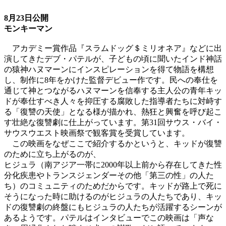
8月23日公開
モンキーマン
アカデミー賞作品『スラムドッグ＄ミリオネア』などに出
演してきたデブ・パテルが、子どもの頃に聞いたインド神話
の猿神ハヌマーンにインスピレーションを得て物語を構想
し、制作に8年をかけた監督デビュー作です。民への奉仕を
通じて神とつながるハヌマーンを信奉する主人公の青年キッ
ドが奉仕すべき人々を抑圧する腐敗した指導者たちに対峙す
る「復讐の天使」となる様が描かれ、熱狂と興奮を呼び起こ
す壮絶な復讐劇に仕上がっています。第31回サウス・バイ・
サウスウエスト映画祭で観客賞を受賞しています。
この映画をなぜここで紹介するかというと、キッドが復讐
のために立ち上がるのが、
ヒジュラ（南アジア一帯に2000年以上前から存在してきた性
分化疾患やトランスジェンダーその他「第三の性」の人た
ち）のコミュニティのためだからです。キッドが路上で死に
そうになった時に助けるのがヒジュラの人たちであり、キッ
ドの復讐劇の終盤にもヒジュラの人たちが活躍するシーンが
あるようです。パテルはインタビューでこの映画は「声な