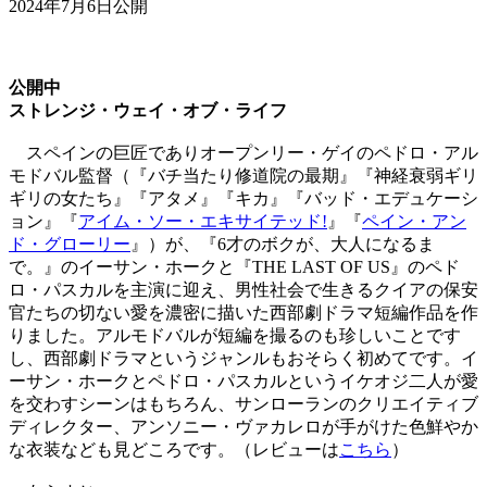
2024年7月6日公開
公開中
ストレンジ・ウェイ・オブ・ライフ
スペインの巨匠でありオープンリー・ゲイのペドロ・アル
モドバル監督（『バチ当たり修道院の最期』『神経衰弱ギリ
ギリの女たち』『アタメ』『キカ』『バッド・エデュケーシ
ョン』『
アイム・ソー・エキサイテッド!
』『
ペイン・アン
ド・グローリー
』）が、『6才のボクが、大人になるま
で。』のイーサン・ホークと『THE LAST OF US』のペド
ロ・パスカルを主演に迎え、男性社会で生きるクイアの保安
官たちの切ない愛を濃密に描いた西部劇ドラマ短編作品を作
りました。アルモドバルが短編を撮るのも珍しいことです
し、西部劇ドラマというジャンルもおそらく初めてです。イ
ーサン・ホークとペドロ・パスカルというイケオジ二人が愛
を交わすシーンはもちろん、サンローランのクリエイティブ
ディレクター、アンソニー・ヴァカレロが手がけた色鮮やか
な衣装なども見どころです。（レビューは
こちら
）