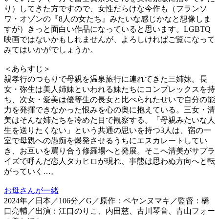
り）してきた方ですので、女性だらけな今作も（フランソ
ワ・オゾンの『8人の女たち』みたいな感じかなと想像しま
すが）きっと面白い作品になっていると思います。LGBTQ
映画ではないかもしれませんが、よろしければご覧になって
みてはいかがでしょうか。
＜あらすじ＞
親孝行のつもりで母親を温泉旅行に連れてきた三姉妹。長
女・弥生は美人姉妹といわれる妹たちにコンプレックスを持
ち、次女・愛美は優等生の長女と比べられたせいで自分の能
力を発揮できなかった恨みを心の奥に抱えている。三女・清
美はそんな姉たちを冷めた目で観察する。「母親みたいな人
生を送りたくない」という共通の思いを持つ3人は、宿の一
室で母親への愚痴を爆発させるうちにエスカレートしてい
き、お互いを罵り合う修羅場へと発展。そこへ清美がサプラ
イズで呼んだ恋人タカヒロが現れ、事態は思わぬ方向へと転
がっていく…。
お母さんが一緒
2024年／日本／106分／G／原作：ペヤンヌマキ／監督：橋
口亮輔／出演：江口のりこ、内田慈、古川琴音、青山フォー