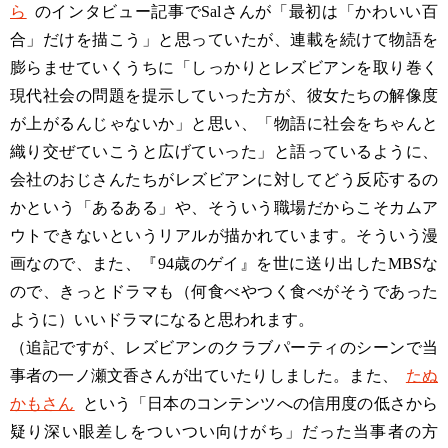
ら
のインタビュー記事でSalさんが「最初は「かわいい百
合」だけを描こう」と思っていたが、連載を続けて物語を
膨らませていくうちに「しっかりとレズビアンを取り巻く
現代社会の問題を提示していった方が、彼女たちの解像度
が上がるんじゃないか」と思い、「物語に社会をちゃんと
織り交ぜていこうと広げていった」と語っているように、
会社のおじさんたちがレズビアンに対してどう反応するの
かという「あるある」や、そういう職場だからこそカムア
ウトできないというリアルが描かれています。そういう漫
画なので、また、『94歳のゲイ』を世に送り出したMBSな
ので、きっとドラマも（何食べやつく食べがそうであった
ように）いいドラマになると思われます。
（追記ですが、レズビアンのクラブパーティのシーンで当
事者の一ノ瀬文香さんが出ていたりしました。また、
たぬ
かもさん
という「日本のコンテンツへの信用度の低さから
疑り深い眼差しをついつい向けがち」だった当事者の方