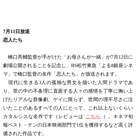
7月11日放送
恋人たち
橋口亮輔監督が手がけた「お母さんが一緒」が7月12日に
劇場公開されることを記念し、BS松竹東急「よる8銀座シネ
マ」で橋口監督の名作「恋人たち」が放送されます。
現代に生きる3人の孤独な男女を描いた人間ドラマであ
り、世の中の不条理に直面する人々の感情を丁寧に掬い上
げたリアルな群像劇。ゲイに限らず、世間の理不尽さに泣
いたことのあるすべての人にとって、これ以上ないくらい
カタルシスな名作です（レビューは
こちら
）。キネマ旬
報ベスト・テンの日本映画部門で1位を獲得するなど高く評
価された作品です。