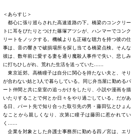
＜あらすじ＞
都心に張り巡らされた高速道路の下。橋梁のコンクリー
トに耳をぴたりとつけた篠塚アツシが、ハンマーでコンク
リートをノックする。機械よりも正確な聴力を持つ彼の仕
事は、音の響きで破損場所を探し当てる橋梁点検。そんな
彼は、数年前に愛する妻を通り魔殺人事件で失い、悲しみ
に打ちひしがれ、荒れた生活を送っていた……
東京近郊。高橋瞳子は自分に関心を持たない夫と、そり
が合わない姑と3人で暮らしている。同じ弁当屋に勤めるパ
ート仲間と共に皇室の追っかけをしたり、小説や漫画を描
いたりすることで何とか日々をやり過ごしている。だがあ
る日、パート先で知り合った取引先の男・藤田弘とひょん
なことから親しくなり、次第に瞳子は藤田に惹かれてい
く……
企業を対象とした弁護士事務所に勤める四ノ宮は、エリ