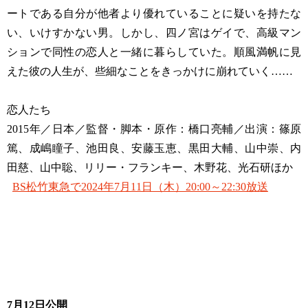
ートである自分が他者より優れていることに疑いを持たな
い、いけすかない男。しかし、四ノ宮はゲイで、高級マン
ションで同性の恋人と一緒に暮らしていた。順風満帆に見
えた彼の人生が、些細なことをきっかけに崩れていく……
恋人たち
2015年／日本／監督・脚本・原作：橋口亮輔／出演：篠原
篤、成嶋瞳子、池田良、安藤玉恵、黒田大輔、山中崇、内
田慈、山中聡、リリー・フランキー、木野花、光石研ほか
BS松竹東急で2024年7月11日（木）20:00～22:30放送
7月12日公開