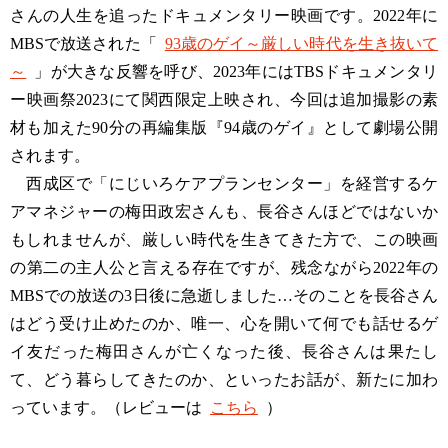
さんの人生を追ったドキュメンタリー映画です。2022年に
MBSで放送された「
93歳のゲイ～厳しい時代を生き抜いて
～
」が大きな反響を呼び、2023年にはTBSドキュメンタリ
ー映画祭2023にて関西限定上映され、今回は追加撮影の素
材も加えた90分の再編集版『94歳のゲイ』として劇場公開
されます。
西成区で「にじいろケアプランセンター」を経営するケ
アマネジャーの梅田政宏さんも、長谷さんほどではないか
もしれませんが、厳しい時代を生きてきた方で、この映画
の第二の主人公と言える存在ですが、残念ながら2022年の
MBSでの放送の3日後に急逝しました…そのことを長谷さん
はどう受け止めたのか、唯一、心を開いて何でも話せるゲ
イ友だった梅田さんが亡くなった後、長谷さんは果たし
て、どう暮らしてきたのか、といったお話が、新たに加わ
っています。（レビューは
こちら
）