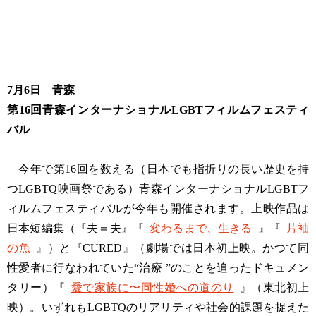
7月6日 青森
第16回青森インターナショナルLGBTフィルムフェスティ
バル
今年で第16回を数える（日本でも指折りの長い歴史を持
つLGBTQ映画祭である）青森インターナショナルLGBTフ
ィルムフェスティバルが今年も開催されます。上映作品は
日本短編集（『夫＝夫』『
変わるまで、生きる
』『
片袖
の魚
』）と『CURED』（劇場では日本初上映。かつて同
性愛者に行なわれていた“治療 ”のことを追ったドキュメン
タリー）『
愛で家族に〜同性婚への道のり
』（東北初上
映）。いずれもLGBTQのリアリティや社会的課題を捉えた