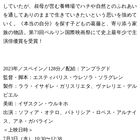
していたが、叔母が営む養蜂場でハチや自然とのふれあい
を通してありのままで生きていきたいという思いを強めて
いく。《本当の自分》を探す子どもの葛藤と、寄り添う家
族の物語。第73回ベルリン国際映画祭にて史上最年少で主
演俳優賞を受賞！
2023年／スペイン／128分／配給：アンプラグド
監督・脚本：エスティバリス・ウレソラ・ソラグレン
製作：ララ・イサギレ・ガリスリエタ、ヴァレリエ・デル
ピエル
美術：イザスクン・ウルキホ
出演：ソフィア・オテロ、パトリシア・ロペス・アルナイ
ス、アネ・ガバライン
＜上映日時＞
7月3日（水） 10:30〜12:38