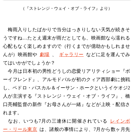
（『ストレンジ・ウェイ・オブ・ライフ』より）
梅雨入りしたばかりで当分はっきりしない天気が続きそ
うですね…たとえ週末が雨だとしても、映画館なら濡れる
心配もなく楽しめますので（行くまでが億劫かもしれませ
んが）映画館や
劇場
、
ギャラリー
などに足を運んでみ
てはいかがでしょうか？
今月は日本初の男性どうしの恋愛リアリティショー『ボ
ーイフレンド』、アルモドバルが初のクィア西部劇に挑戦
し、ペドロ・パスカル＆イーサン・ホークというイケオジ2
人が主演する『ストレンジ・ウェイ・オブ・ライフ』、橋
口亮輔監督の新作『お母さんが一緒』などが上映・配信さ
れます。
なお、いつも7月の三連休に開催されている
レインボ
ー・リール東京
は、諸般の事情により、7月から数ヶ月先