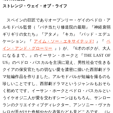
ストレンジ・ウェイ・オブ・ライフ
スペインの巨匠でありオープンリー・ゲイのペドロ・ア
ルモドバル監督（『バチ当たり修道院の最期』『神経衰弱
ギリギリの女たち』『アタメ』『キカ』『バッド・エデュ
ケーション』『
アイム・ソー・エキサイテッド!
』『
ペ
イン・アンド・グローリー
』）が、『6才のボクが、大人
になるまで。』のイーサン・ホークと『THE LAST OF
US』のペドロ・パスカルを主演に迎え、男性社会で生きる
クイアの保安官たちの切ない愛を濃密に描いた西部劇ドラ
マ短編作品を作りました。アルモドバルが短編を撮るのも
珍しいことですし、西部劇ドラマというジャンルもおそら
く初めてです。イーサン・ホークとペドロ・パスカルとい
うイケオジ二人が愛を交わすシーンはもちろん、サンロー
ランのクリエイティブディレクター、アンソニー・ヴァカ
レロが手がけた色鮮やかな衣装なども見どころです。（レ