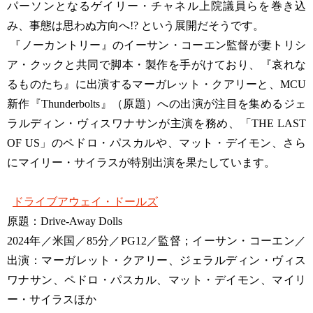
パーソンとなるゲイリー・チャネル上院議員らを巻き込
み、事態は思わぬ方向へ!? という展開だそうです。
『ノーカントリー』のイーサン・コーエン監督が妻トリシ
ア・クックと共同で脚本・製作を手がけており、『哀れな
るものたち』に出演するマーガレット・クアリーと、MCU
新作『Thunderbolts』（原題）への出演が注目を集めるジェ
ラルディン・ヴィスワナサンが主演を務め、「THE LAST
OF US」のペドロ・パスカルや、マット・デイモン、さら
にマイリー・サイラスが特別出演を果たしています。
ドライブアウェイ・ドールズ
原題：Drive-Away Dolls
2024年／米国／85分／PG12／監督；イーサン・コーエン／
出演：マーガレット・クアリー、ジェラルディン・ヴィス
ワナサン、ペドロ・パスカル、マット・デイモン、マイリ
ー・サイラスほか