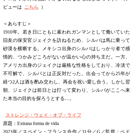
ビューは
こちら
）
＜あらすじ＞
1910年。若き日にともに雇われガンマンとして働いていた
旧友の保安官ジェイクを訪ねるため、シルバは馬に乗って
砂漠を横断する。メキシコ出身のシルバはしっかり者で感
情的、つかみどころがないが温かい心の持ち主だ。一方、
アメリカ出身のジェイクは厳格な性格をしており、冷淡で
不可解で、シルバとは正反対だった。出会ってから25年が
経つ2人は酒を酌み交わし、再会を祝い愛し合う。しかし翌
朝、ジェイクは前日とは打って変わり、シルバがここへ来
た本当の目的を探ろうとする…。
ストレンジ・ウェイ・オブ・ライフ
原題：Extrana forma de vida
2023年／スペイン・フランス合作／31分／G／監督：ペド