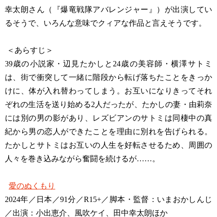
幸太朗さん（『爆竜戦隊アバレンジャー』）が出演してい
るそうで、いろんな意味でクィアな作品と言えそうです。
＜あらすじ＞
39歳の小説家・辺見たかしと24歳の美容師・横澤サトミ
は、街で衝突して一緒に階段から転げ落ちたことをきっか
けに、体が入れ替わってしまう。お互いになりきってそれ
ぞれの生活を送り始める2人だったが、たかしの妻・由莉奈
には別の男の影があり、レズビアンのサトミは同棲中の真
紀から男の恋人ができたことを理由に別れを告げられる。
たかしとサトミはお互いの人生を好転させるため、周囲の
人々を巻き込みながら奮闘を続けるが……。
愛のぬくもり
2024年／日本／91分／R15+／脚本・監督：いまおかしんじ
／出演：小出恵介、風吹ケイ、田中幸太朗ほか