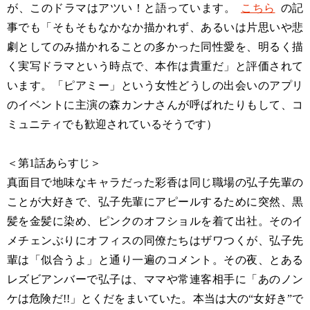
が、このドラマはアツい！と語っています。
こちら
の記
事でも「そもそもなかなか描かれず、あるいは片思いや悲
劇としてのみ描かれることの多かった同性愛を、明るく描
く実写ドラマという時点で、本作は貴重だ」と評価されて
います。「ピアミー」という女性どうしの出会いのアプリ
のイベントに主演の森カンナさんが呼ばれたりもして、コ
ミュニティでも歓迎されているそうです）
＜第1話あらすじ＞
真面目で地味なキャラだった彩香は同じ職場の弘子先輩の
ことが大好きで、弘子先輩にアピールするために突然、黒
髪を金髪に染め、ピンクのオフショルを着て出社。そのイ
メチェンぶりにオフィスの同僚たちはザワつくが、弘子先
輩は「似合うよ」と通り一遍のコメント。その夜、とある
レズビアンバーで弘子は、ママや常連客相手に「あのノン
ケは危険だ!!」とくだをまいていた。本当は大の“女好き”で