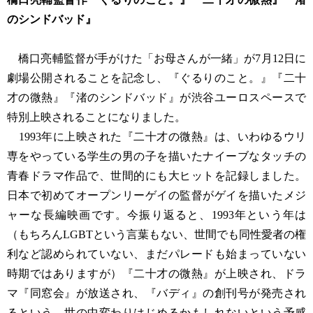
のシンドバッド』
橋口亮輔監督が手がけた「お母さんが一緒」が7月12日に
劇場公開されることを記念し、『ぐるりのこと。』『二十
才の微熱』『渚のシンドバッド』が渋谷ユーロスペースで
特別上映されることになりました。
1993年に上映された『二十才の微熱』は、いわゆるウリ
専をやっている学生の男の子を描いたナイーブなタッチの
青春ドラマ作品で、世間的にも大ヒットを記録しました。
日本で初めてオープンリーゲイの監督がゲイを描いたメジ
ャーな長編映画です。今振り返ると、1993年という年は
（もちろんLGBTという言葉もない、世間でも同性愛者の権
利など認められていない、まだパレードも始まっていない
時期ではありますが）『二十才の微熱』が上映され、ドラ
マ『同窓会』が放送され、『バディ』の創刊号が発売され
るという、世の中変わりはじめるかもしれないという予感